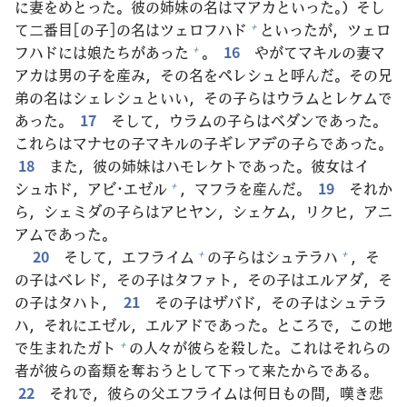
に
妻
をめとった。
彼
の
姉
妹
の
名
はマアカといった。）そし
て
二
番
目
[の
子
]の
名
はツェロフハド
といったが，ツェロ
+
フハドには
娘
たちがあった
。
16
やがてマキルの
妻
マ
+
アカは
男
の
子
を
産
み，その
名
をペレシュと
呼
んだ。その
兄
弟
の
名
はシェレシュといい，その
子
らはウラムとレケムで
あった。
17
そして，ウラムの
子
らはベダンであった。
これらはマナセの
子
マキルの
子
ギレアデの
子
らであった。
18
また，
彼
の
姉
妹
はハモレケトであった。
彼
女
はイ
シュホド，アビ･エゼル
，マフラを
産
んだ。
19
それか
+
ら，シェミダの
子
らはアヒヤン，シェケム，リクヒ，アニ
アムであった。
20
そして，エフライム
の
子
らはシュテラハ
，そ
+
+
の
子
はベレド，その
子
はタファト，その
子
はエルアダ，そ
の
子
はタハト，
21
その
子
はザバド，その
子
はシュテラ
ハ，それにエゼル，エルアドであった。ところで，この
地
で
生
まれたガト
の
人
々
が
彼
らを
殺
した。これはそれらの
+
者
が
彼
らの
畜
類
を
奪
おうとして
下
って
来
たからである。
22
それで，
彼
らの
父
エフライムは
何
日
もの
間
，
嘆
き
悲