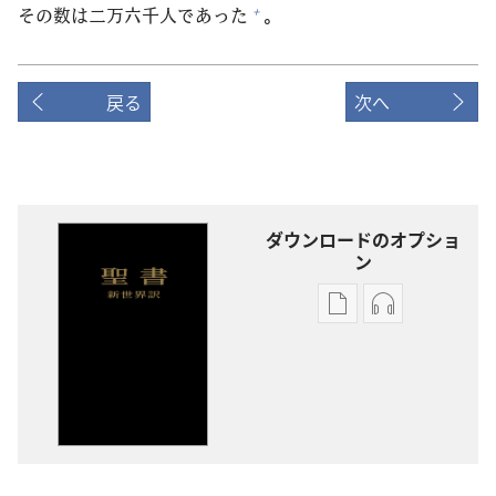
その
数
は
二
万
六
千
人
であった
。
+
戻る
次へ
ダウンロードのオプショ
ン
出
オー
版
ディ
物
オ
の
の
ダ
ダ
ウ
ウ
ン
ン