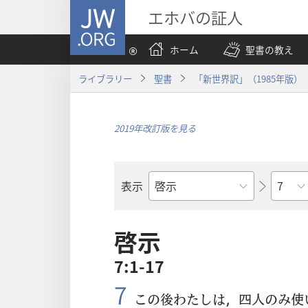
JW.ORG
エホバの証人
ホーム
聖書の教え
ライブラリー
聖書
「新世界訳」（1985年版）
2019年改訂版を見る
章
表示
聖
書
の
啓示
書
7:1-17
名
7
この
後
わたしは，
四
人
のみ
使