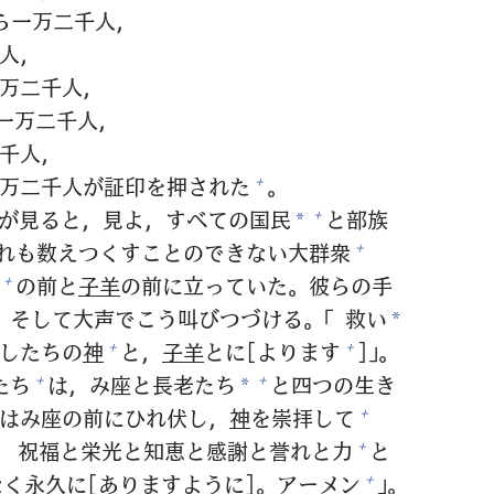
ら
一
万
二
千
人
，
人
，
万
二
千
人
，
一
万
二
千
人
，
千
人
，
万
二
千
人
が
証
印
を
押
された
。
+
が
見
ると，
見
よ，すべての
国
民
と
部
族
+
*
れも
数
えつくすことのできない
大
群
衆
+
の
前
と
子
羊
の
前
に
立
っていた。
彼
らの
手
+
そして
大
声
でこう
叫
びつづける。「
救
い
*
したちの
神
と，
子
羊
とに[よります
]」。
+
+
たち
は，み
座
と
長
老
たち
と
四
つの
生
き
+
+
*
はみ
座
の
前
にひれ
伏
し，
神
を
崇
拝
して
+
！
祝
福
と
栄
光
と
知
恵
と
感
謝
と
誉
れと
力
と
+
なく
永
久
に[ありますように]。アーメン
」。
+