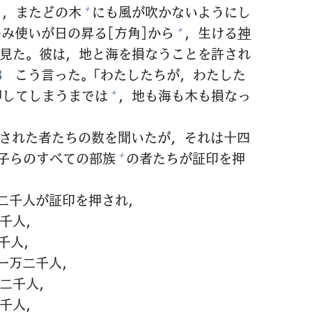
も，またどの
木
にも
風
が
吹
かないようにし
+
のみ
使
いが
日
の
昇
る[
方
角
]から
，
生
ける
神
+
見
た。
彼
は，
地
と
海
を
損
なうことを
許
され
3
こう
言
った。「わたしたちが，わたした
押
してしまうまでは
，
地
も
海
も
木
も
損
なっ
+
された
者
たちの
数
を
聞
いたが，それは
十
四
子
らのすべての
部
族
の
者
たちが
証
印
を
押
+
二
千
人
が
証
印
を
押
され，
千
人
，
千
人
，
一
万
二
千
人
，
二
千
人
，
千
人
，