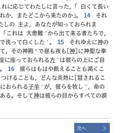
これに
応
じてわたしに
言
った，「
白
くて
長
い
れか，またどこから
来
たのか」。
14
それ
わたしの
主
よ，あなたが
知
っておられま
，「これは
大
患
難
から
出
て
来
る
者
たちで，
+
で
洗
って
白
くした
。
15
それゆえに
神
の
+
て，その
神
殿
で
昼
も
夜
も[
神
]に
神
聖
な
奉
*
座
に
座
っておられる
方
は
彼
らの
上
にご
自
+
。
16
彼
らはもはや
飢
えることも
渇
くこ
りつけることも，どんな
炎
熱
に[
冒
されるこ
におられる
子
羊
が，
彼
らを
牧
し
，
命
の
+
+
ある。そして
神
は
彼
らの
目
からすべての
涙
次へ