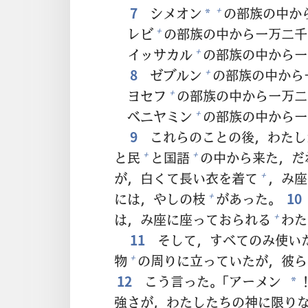
7
シメオン
の
部
族
の
中
か
+
*
レビ
の
部
族
の
中
から
一
万
二
千
+
イッサカル
の
部
族
の
中
から
一
+
8
ゼブルン
の
部
族
の
中
から
+
ヨセフ
の
部
族
の
中
から
一
万
二
+
ベニヤミン
の
部
族
の
中
から
一
+
9
これらのことの
後
，わたし
と
民
と
国
語
の
中
から
来
た，だ
+
+
が，
白
くて
長
い
衣
を
着
て
，み
座
+
には，やしの
枝
があった。
10
+
は，み
座
に
座
っておられる
わた
+
11
そして，すべてのみ
使
い
物
の
周
りに
立
っていたが，
彼
ら
+
12
こう
言
った。「アーメン
*
強
さが，わたしたちの
神
に
限
り