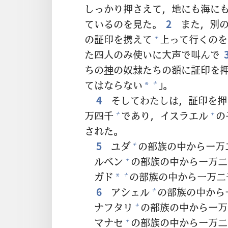
しっかり
押
さえて，
地
にも
海
に
ているのを
見
た。
2
また，
別
の
証
印
を
携
えて
上
って
行
くのを
+
た
四
人
のみ
使
いに
大
声
で
叫
んで
ちの
神
の
奴
隷
たちの
額
に
証
印
を
てはならない
」。
+
*
4
そしてわたしは，
証
印
を
押
万
四
千
であり，イスラエル
の
+
+
された。
5
ユダ
の
部
族
の
中
から
一
万
+
ルベン
の
部
族
の
中
から
一
万
二
+
ガド
の
部
族
の
中
から
一
万
二
+
*
6
アシェル
の
部
族
の
中
から
+
ナフタリ
の
部
族
の
中
から
一
万
+
マナセ
の
部
族
の
中
から
一
万
二
+