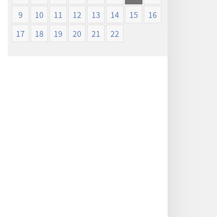
ン
ン
9
10
11
12
13
14
15
16
新
新
世
世
17
18
19
20
21
22
界
界
訳
訳
聖
聖
書
書
（1985
（1985
年
年
版）
版）