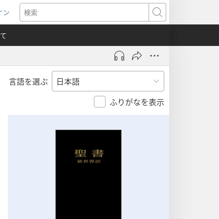
イン
新
検
索
て
言語を選ぶ
）
ふりがなを表示