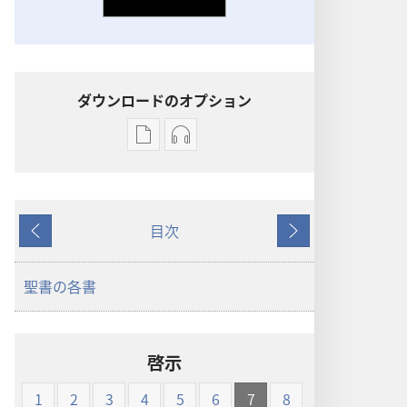
ダウンロードのオプション
出
オー
版
ディ
物
オ
の
の
目次
ダ
ダ
戻
次
ウ
ウ
る
へ
ン
ン
聖書の各書
ロー
ロー
ド
ド
オ
オ
啓示
プ
プ
ショ
ショ
1
2
3
4
5
6
7
8