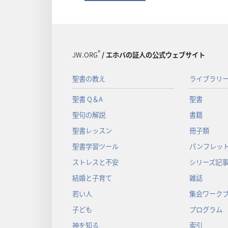
®
JW.ORG
/ エホバの証人の公式ウェブサイト
聖書の教え
ライブラリ
聖書 Q＆A
聖書
聖句の解説
書籍
聖書レッスン
冊子類
聖書学習ツール
パンフレット
ストレスと不安
シリーズ記
結婚と子育て
雑誌
若い人
集会ワーク
子ども
プログラム
神を知る
索引