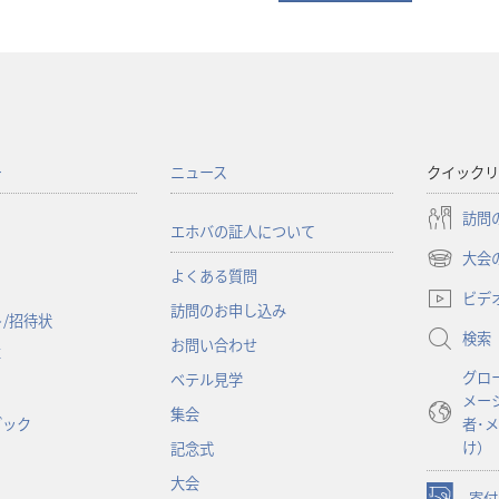
ー
ニュース
クイックリ
訪問
エホバの証人について
大会
（新
よくある質問
し
ビデ
訪問のお申し込み
い
/招待状
検索
タ
お問い合わせ
事
ブ
グロ
ベテル見学
で
メー
開
集会
ブック
者･
く）
け）
記念式
大会
寄付