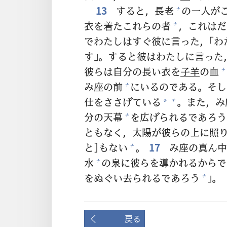
13
すると，
長
老
の
一人
が
+
衣
を
着
たこれらの
者
，これはだ
+
でわたしはすぐ
彼
に
言
った，「
す」。すると
彼
はわたしに
言
った
彼
らは
自
分
の
長
い
衣
を
子
羊
の
血
+
み
座
の
前
にいるのである。そし
+
仕
をささげている
。また，み
+
*
分
の
天
幕
を
広
げられるであろう
+
ともなく，
太
陽
が
彼
らの
上
に
照
と]もない
。
17
み
座
の
真
ん
中
+
水
の
泉
に
彼
らを
導
かれるからで
+
をぬぐい
去
られるであろう
」。
+
戻る