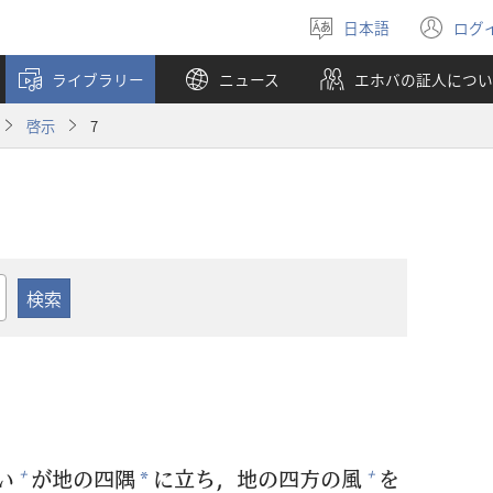
日本語
ログ
言
（
語
し
ライブラリー
ニュース
エホバの証人につい
を
い
選
タ
啓示
7
ぶ
ブ
で
開
く
い
が
地
の
四
隅
に
立
ち，
地
の
四
方
の
風
を
+
+
*