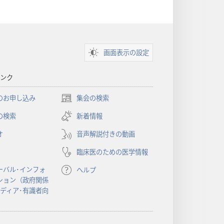
画面表示の設定
ンク
のお申し込み
集会の検索
（新
し
の検索
新着情報
い
オ
音声解説付きの動画
タ
ブ
臨床医のための医学情報
で
開
ーバル･インフォ
ヘルプ
く）
ション（政府関係
メディア･有識者向