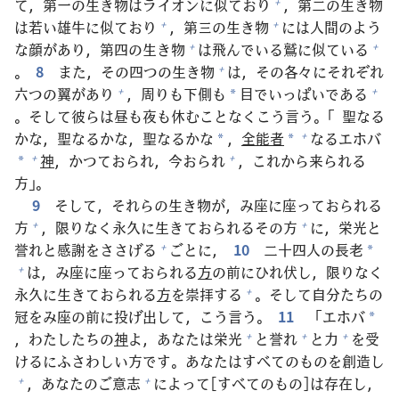
て，
第
一
の
生
き
物
はライオンに
似
ており
，
第
二
の
生
き
物
+
は
若
い
雄
牛
に
似
ており
，
第
三
の
生
き
物
には
人
間
のよう
+
+
な
顔
があり，
第
四
の
生
き
物
は
飛
んでいる
鷲
に
似
ている
+
+
。
8
また，その
四
つの
生
き
物
は，その
各
々
にそれぞれ
+
六
つの
翼
があり
，
周
りも
下
側
も
目
でいっぱいである
+
+
*
。そして
彼
らは
昼
も
夜
も
休
むことなくこう
言
う。「
聖
なる
かな，
聖
なるかな，
聖
なるかな
，
全
能
者
なるエホバ
+
*
*
神
，かつておられ，
今
おられ
，これから
来
られる
+
+
*
方
」。
9
そして，それらの
生
き
物
が，み
座
に
座
っておられる
方
，
限
りなく
永
久
に
生
きておられるその
方
に，
栄
光
と
+
+
誉
れと
感
謝
をささげる
ごとに，
10
二
十
四
人
の
長
老
+
*
は，み
座
に
座
っておられる
方
の
前
にひれ
伏
し，
限
りなく
+
永
久
に
生
きておられる
方
を
崇
拝
する
。そして
自
分
たちの
+
冠
をみ
座
の
前
に
投
げ
出
して，こう
言
う。
11
「エホバ
*
，わたしたちの
神
よ，あなたは
栄
光
と
誉
れ
と
力
を
受
+
+
+
けるにふさわしい
方
です。あなたはすべてのものを
創
造
し
，あなたのご
意
志
によって[すべてのもの]は
存
在
し，
+
+