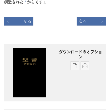
創
造
された
からです」。
+
戻る
次へ
ダウンロードのオプショ
ン
出
オー
版
ディ
物
オ
の
の
ダ
ダ
ウ
ウ
ン
ン