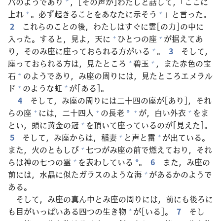
パのようであり
，[その
声
が]わたしと
話
して，「ここに
上
れ
。
必
ず
起
きることをあなたに
示
そう
」と
言
った。
+
+
2
これらのことの
後
，わたしはすぐに
霊
[の
力
]の
中
に
入
った。すると，
見
よ，
天
に
ひとつの
座
が
据
えてあ
+
+
り，そのみ
座
に
座
っておられる
方
がいる
。
3
そして，
+
座
っておられる
方
は，
見
たところ
碧
玉
，また
赤
色
の
宝
+
+
石
のようであり，み
座
の
周
りには，
見
たところエメラル
*
ド
のような
虹
が[ある]。
+
+
4
そして，み
座
の
周
りには
二
十
四
の
座
が[あり]，それ
らの
座
には，
二
十
四
人
の
長
老
が，
白
い
外
衣
をま
+
+
+
+
*
とい，
頭
に
黄
金
の
冠
を
頂
いて
座
っているのが[
見
えた]。
+
5
そして，み
座
からは，
稲
妻
と
声
と
雷
が
出
ている。
+
+
また，
火
のともしび
七
つがみ
座
の
前
で
燃
えており，それ
+
らは
神
の
七
つの
霊
を
表
わしている
。
6
また，み
座
の
+
*
前
には，
水
晶
に
似
たガラスのような
海
があるかのようで
+
ある。
そして，み
座
の
真
ん
中
とみ
座
の
周
りには，
前
にも
後
ろに
も
目
がいっぱいある
四
つの
生
き
物
が[いる]。
7
そし
+