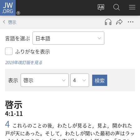
JW.ORG
ロ
サ
JW.ORG
メ
グ
イ
の
ニ
イ
啓示
ト
検
を
ン
の
索
表
（新
言語を選ぶ
言
示
し
語
い
ふりがなを表示
を
タ
2019年改訂版を見る
変
ブ
え
で
章
表示
る
開
聖
く）
書
の
啓示
書
4:1-11
名
4
これらのことの
後
，わたしが
見
ると，
見
よ，
開
かれた
戸
が
天
にあった。そして，わたしが
聞
いた
最
初
の
声
はラッ
+