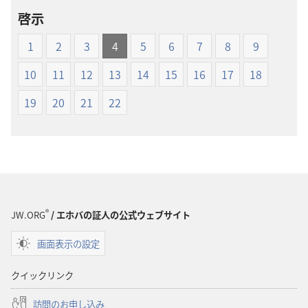
ロー
ロー
啓示
ド
ド
オ
オ
1
2
3
4
5
6
7
8
9
プ
プ
ショ
ショ
10
11
12
13
14
15
16
17
18
ン
ン
19
20
21
22
新
新
世
世
界
界
訳
訳
聖
聖
書
書
（1985
（1985
®
JW.ORG
/ エホバの証人の公式ウェブサイト
年
年
版）
版）
画面表示の設定
クイックリンク
訪問のお申し込み