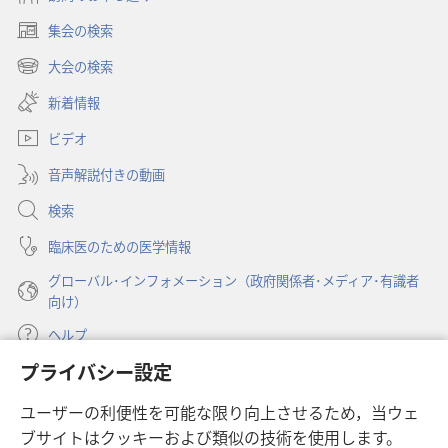
集会の検索
（新
し
大会の検索
（新
い
し
新着情報
タ
い
ブ
ビデオ
タ
で
ブ
開
音声解説付きの動画
で
く）
開
検索
く）
臨床医のための医学情報
グローバル･インフォメーション（政府関係者･メディア･有識者
向け）
ヘルプ
プライバシー設定
寄付
（新
ユーザーの利便性を可能な限り向上させるため，当ウェ
し
ブサイトはクッキーおよび類似の技術を使用します。
い
ものみの塔 オンライン・ライブラリー