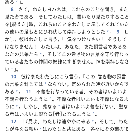
ある
」。
+
8
さて，わたしヨハネは，これらのことを
聞
き，また
見
た
者
である。そしてわたしは，
聞
いたり
見
たりすること
を[
終
えた]
時
，これらのことをわたしに
示
してくれていた
み
使
いの
足
もとにひれ
伏
して
崇
拝
しようとした
。
9
し
+
かし，
彼
はわたしに
言
う，「
気
をつけなさい！ そうして
はなりません！ わたしは，あなた，また
預
言
者
であるあ
なたの
兄
弟
たち
，そしてこの
巻
き
物
の
言
葉
を
守
り
行
なっ
+
ている
者
たちの
仲
間
の
奴
隷
にすぎません。
神
を
崇
拝
しなさ
い
」。
+
10
彼
はまたわたしにこう
言
う。「この
巻
き
物
の
預
言
の
言
葉
を
封
じては
ならない。
定
められた
時
が
近
いからで
*
ある
。
11
不
義
を
行
なっている
者
，その
者
はいよいよ
+
不
義
を
行
なうように
。
不
潔
な
者
はいよいよ
不
潔
になるよ
+
うに
。しかし，
義
なる
者
はいよいよ
義
を
行
ない，
聖
な
+
+
る
者
はいよいよ
聖
なる[
者
]となるように
。
+
12
「『
見
よ，わたしは
速
やかに
来
る
。そして，わた
+
しが
与
える
報
い
はわたしと
共
にある。
各
々
にその
業
のま
+