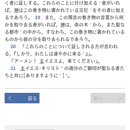
く
者
に
証
しする。これらのことに
付
け
加
える
者
がいれ
+
ば，
神
はこの
巻
き
物
に
書
かれている
災
厄
をその
者
に
加
え
+
るであろう。
19
また，この
預
言
の
巻
き
物
の
言
葉
から
何
かを
取
り
去
る
者
がいれば，
神
は，
命
の
木
から，また
聖
な
+
る
都
市
の
中
から，すなわち，この
巻
き
物
に
書
かれている
+
ものから
彼
の
分
を
取
り
去
られるであろう。
20
「これらのことについて
証
しされる
方
が
言
われ
る，『しかり，わたしは
速
やかに
来
る
』」。
+
「アーメン！
主
イエスよ，
来
てください」。
21
主
イエス･キリスト
の
過
分
のご
親
切
が
聖
なる
者
た
*
ちと
共
に[ありますように
]
。
+
*
戻る
次へ