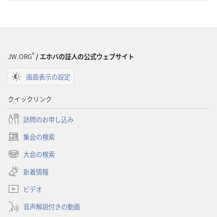
界
界
訳
訳
聖
聖
書
書
（1985
（1985
®
JW.ORG
/ エホバの証人の公式ウェブサイト
年
年
版）
版）
画面表示の設定
クイックリンク
訪問のお申し込み
集会の検索
（新
し
大会の検索
（新
い
し
新着情報
タ
い
ブ
ビデオ
タ
で
ブ
開
音声解説付きの動画
で
く）