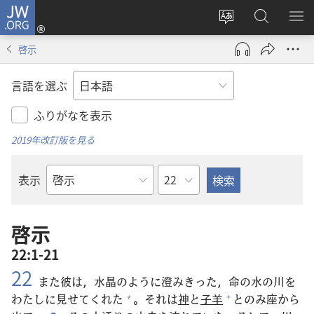
JW.ORG
ロ
サ
JW.ORG
メ
グ
イ
の
ニ
イ
啓示
ト
検
を
ン
の
索
表
（新
言語を選ぶ
言
示
し
語
い
ふりがなを表示
を
タ
2019年改訂版を見る
変
ブ
え
で
章
表示
る
開
聖
く）
書
の
啓示
書
22:1-21
名
22
また
彼
は，
水
晶
のように
澄
みきった，
命
の
水
の
川
を
わたしに
見
せてくれた
。それは
神
と
子
羊
とのみ
座
から
+
+