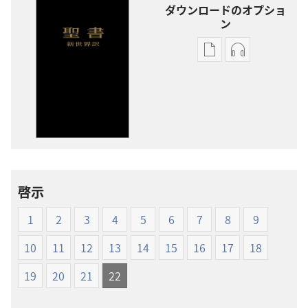
ダウンロードのオプショ
ン
出
オー
版
ディ
物
オ
の
の
ダ
ダ
ウ
ウ
ン
ン
ロー
ロー
啓示
ド
ド
オ
オ
1
2
3
4
5
6
7
8
9
プ
プ
ショ
ショ
10
11
12
13
14
15
16
17
18
ン
ン
19
20
21
22
新
新
世
世