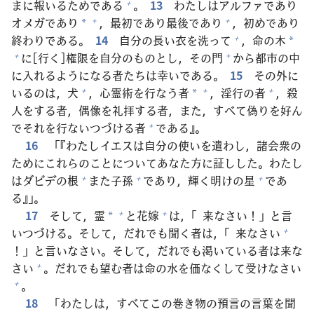
まに
報
いるためである
。
13
わたしはアルファであり
+
オメガであり
，
最
初
であり
最
後
であり
，
初
めであり
+
+
*
終
わりである。
14
自
分
の
長
い
衣
を
洗
って
，
命
の
木
+
*
に[
行
く]
権
限
を
自
分
のものとし，その
門
から
都
市
の
中
+
+
に
入
れるようになる
者
たちは
幸
いである。
15
その
外
に
いるのは，
犬
，
心
霊
術
を
行
なう
者
，
淫
行
の
者
，
殺
+
+
+
*
人
をする
者
，
偶
像
を
礼
拝
する
者
，また，すべて
偽
りを
好
ん
でそれを
行
ないつづける
者
である』。
+
16
「『わたしイエスは
自
分
の
使
いを
遣
わし，
諸
会
衆
の
ためにこれらのことについてあなた
方
に
証
しした。わたし
はダビデの
根
また
子
孫
であり，
輝
く
明
けの
星
であ
+
+
+
る』」。
17
そして，
霊
と
花
嫁
は，「
来
なさい！」と
言
+
+
*
いつづける。そして，だれでも
聞
く
者
は，「
来
なさい
+
！」と
言
いなさい。そして，だれでも
渇
いている
者
は
来
な
さい
。だれでも
望
む
者
は
命
の
水
を
価
なくして
受
けなさい
+
。
+
18
「わたしは，すべてこの
巻
き
物
の
預
言
の
言
葉
を
聞