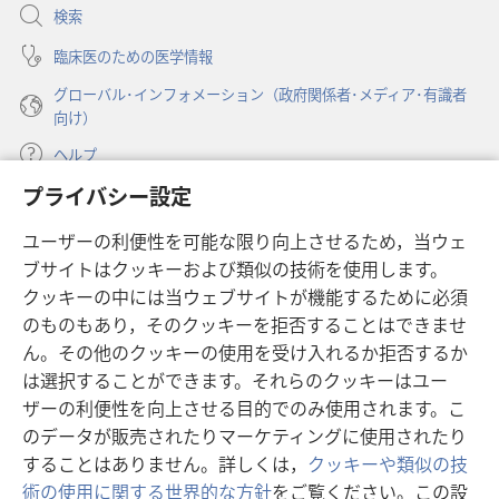
開
検索
く）
臨床医のための医学情報
グローバル･インフォメーション（政府関係者･メディア･有識者
向け）
ヘルプ
プライバシー設定
寄付
（新
ユーザーの利便性を可能な限り向上させるため，当ウェ
し
ブサイトはクッキーおよび類似の技術を使用します。
い
ものみの塔 オンライン・ライブラリー
（新
タ
クッキーの中には当ウェブサイトが機能するために必須
し
ブ
®
のものもあり，そのクッキーを拒否することはできませ
JW Hub
い
（新
で
ん。その他のクッキーの使用を受け入れるか拒否するか
タ
し
開
®
JW Library
ブ
は選択することができます。それらのクッキーはユー
い
く）
で
タ
ザーの利便性を向上させる目的でのみ使用されます。こ
®
Watchtower Library
開
ブ
のデータが販売されたりマーケティングに使用されたり
く）
で
することはありません。詳しくは，
クッキーや類似の技
開
術の使用に関する世界的な方針
をご覧ください。この設
く）