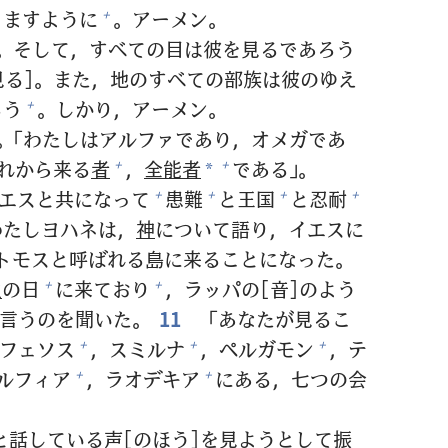
りますように
。アーメン。
+
。そして，すべての
目
は
彼
を
見
るであろう
見
る]。また，
地
のすべての
部
族
は
彼
のゆえ
ろう
。しかり，アーメン。
+
。「わたしはアルファであり，オメガであ
れから
来
る
者
，
全
能
者
である」。
+
+
*
エスと
共
になって
患
難
と
王
国
と
忍
耐
+
+
+
+
わたしヨハネは，
神
について
語
り，イエスに
トモスと
呼
ばれる
島
に
来
ることになった。
主
の
日
に
来
ており
，ラッパの[
音
]のよう
+
+
言
うのを
聞
いた。
11
「あなたが
見
るこ
フェソス
，スミルナ
，ペルガモン
，テ
+
+
+
ルフィア
，ラオデキア
にある，
七
つの
会
+
+
と
話
している
声
[のほう]を
見
ようとして
振