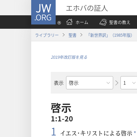
JW.ORG
エホバの証人
ホーム
聖書の教え
ライブラリー
聖書
「新世界訳」（1985年版）
2019年改訂版を見る
章
表示
聖
書
の
啓示
書
1:1-20
名
1
イエス･キリストによる
啓
示
*