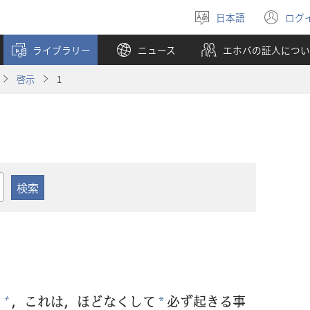
日本語
ログ
言
（
語
し
ライブラリー
ニュース
エホバの証人につい
を
い
選
タ
啓示
1
ぶ
ブ
で
開
く
，これは，ほどなくして
必
ず
起
きる
事
+
*