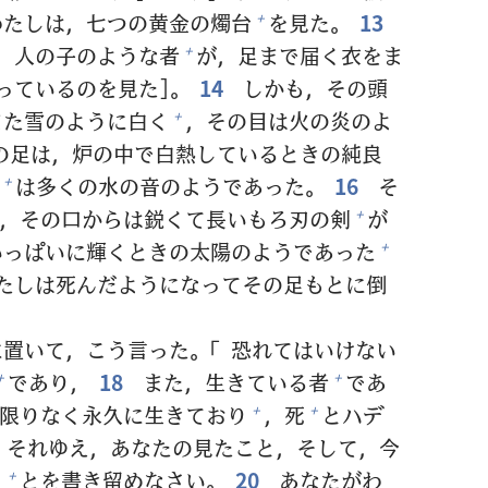
わたしは，
七
つの
黄
金
の
燭
台
を
見
た。
13
+
，
人
の
子
のような
者
が，
足
まで
届
く
衣
をま
+
っているのを
見
た]。
14
しかも，その
頭
また
雪
のように
白
く
，その
目
は
火
の
炎
のよ
+
の
足
は，
炉
の
中
で
白
熱
しているときの
純
良
は
多
くの
水
の
音
のようであった。
16
そ
+
，その
口
からは
鋭
くて
長
いもろ
刃
の
剣
が
+
いっぱいに
輝
くときの
太
陽
のようであった
+
たしは
死
んだようになってその
足
もとに
倒
に
置
いて，こう
言
った。「
恐
れてはいけない
であり，
18
また，
生
きている
者
であ
+
+
限
りなく
永
久
に
生
きており
，
死
とハデ
+
+
それゆえ，あなたの
見
たこと，そして，
今
と
とを
書
き
留
めなさい。
20
あなたがわ
+