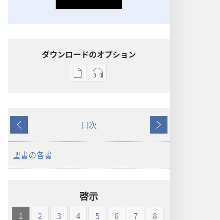
ダウンロードのオプション
出
オー
版
ディ
物
オ
の
の
目次
ダ
ダ
戻
次
ウ
ウ
る
へ
ン
ン
聖書の各書
ロー
ロー
ド
ド
オ
オ
啓示
プ
プ
ショ
ショ
1
2
3
4
5
6
7
8