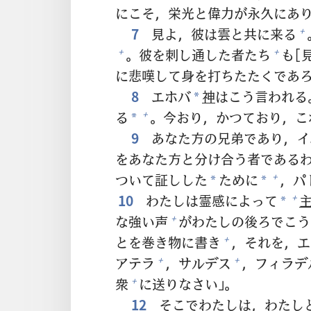
にこそ，
栄
光
と
偉
力
が
永
久
にあ
7
見
よ，
彼
は
雲
と
共
に
来
る
+
。
彼
を
刺
し
通
した
者
たち
も[
+
+
に
悲
嘆
して
身
を
打
ちたたくであ
8
エホバ
神
はこう
言
われる
*
る
。
今
おり，かつており，こ
+
*
9
あなた
方
の
兄
弟
であり，イ
をあなた
方
と
分
け
合
う
者
である
ついて
証
しした
ために
，パ
+
*
*
10
わたしは
霊
感
によって
+
*
な
強
い
声
がわたしの
後
ろでこう
+
とを
巻
き
物
に
書
き
，それを，エ
+
アテラ
，サルデス
，フィラデ
+
+
衆
に
送
りなさい」。
+
12
そこでわたしは，わたし