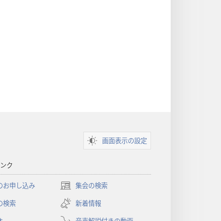
画面表示の設定
ンク
のお申し込み
集会の検索
（新
し
の検索
新着情報
い
オ
音声解説付きの動画