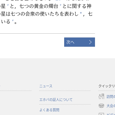
の
星
と，
七
つの
黄
金
の
燭
台
とに
関
する
神
+
+
の
星
は
七
つの
会
衆
の
使
いたちを
表
わし
，
七
*
ている
。
+
次へ
ー
ニュース
クイックリ
訪問
エホバの証人について
大会
（新
よくある質問
し
ビデ