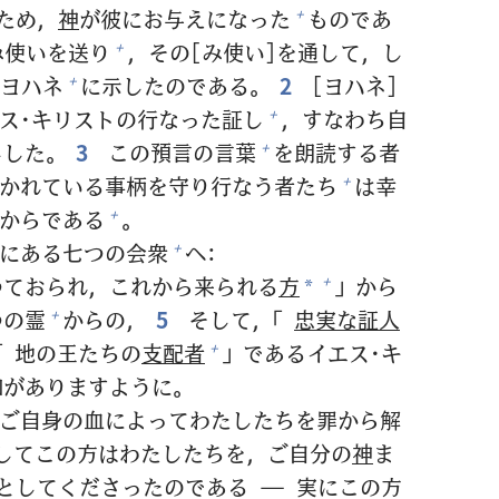
ため，
神
が
彼
にお
与
えになった
ものであ
+
み
使
いを
送
り
，その[み
使
い]を
通
して，し
+
ヨハネ
に
示
したのである。
2
[ヨハネ]
+
ス･キリストの
行
なった
証
し
，すなわち
自
+
しした。
3
この
預
言
の
言
葉
を
朗
読
する
者
+
かれている
事
柄
を
守
り
行
なう
者
たち
は
幸
+
からである
。
+
]にある
七
つの
会
衆
へ:
+
つておられ，これから
来
られる
方
」から
+
*
つの
霊
からの，
5
そして，「
忠
実
な
証
人
+
「
地
の
王
たちの
支
配
者
」であるイエス･キ
+
和
がありますように。
ご
自
身
の
血
によってわたしたちを
罪
から
解
してこの
方
はわたしたちを，ご
自
分
の
神
ま
としてくださったのである ―
実
にこの
方