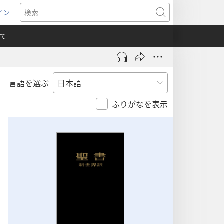
イン
新
検
索
て
言語を選ぶ
）
ふりがなを表示