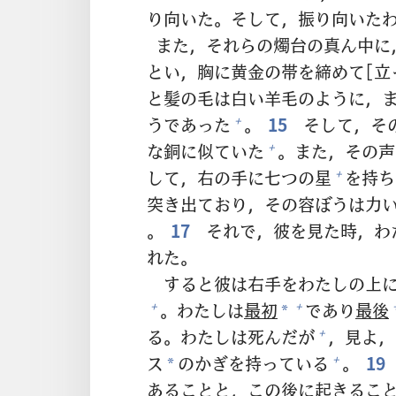
り
向
いた。そして，
振
り
向
いた
また，それらの
燭
台
の
真
ん
中
に
とい，
胸
に
黄
金
の
帯
を
締
めて[
立
と
髪
の
毛
は
白
い
羊
毛
のように，
うであった
。
15
そして，そ
+
な
銅
に
似
ていた
。また，その
声
+
して，
右
の
手
に
七
つの
星
を
持
ち
+
突
き
出
ており，その
容
ぼうは
力
。
17
それで，
彼
を
見
た
時
，わ
れた。
すると
彼
は
右
手
をわたしの
上
。わたしは
最
初
であり
最
後
+
+
*
る。わたしは
死
んだが
，
見
よ，
+
ス
のかぎを
持
っている
。
19
+
*
あることと，この
後
に
起
きるこ