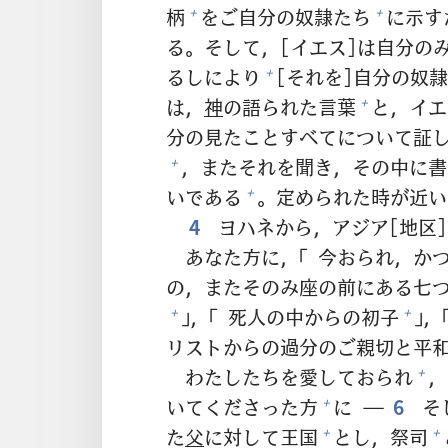
柄
をご
自
分
の
奴
隷
たち
に
示
す
+
+
る。そして，[イエス]は
自
分
の
るしにより
[それを]
自
分
の
奴
隷
+
は，
神
の
語
られた
言
葉
と，イエ
+
分
の
見
たことすべてについて
証
，またそれを
聞
き，その
中
に
書
+
いである
。
定
められた
時
が
近
い
+
4
ヨハネから，アジア[
地
区
あなた
方
に，「
今
おられ，か
の，またそのみ
座
の
前
にある
七
」，「
死
人
の
中
からの
初
子
」，
+
+
リストからの
過
分
のご
親
切
と
平
わたしたちを
愛
しておられ
，
+
いてくださった
方
に ―
6
そ
+
た
父
に
対
して
王
国
とし，
祭
司
+
+