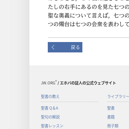
たしの
右
手
にあるのを
見
た
七
つ
聖
な
奥
義
について
言
えば，
七
つ
つの
燭
台
は
七
つの
会
衆
を
表
わし
戻る
®
JW.ORG
/ エホバの証人の公式ウェブサイト
聖書の教え
ライブラリ
聖書 Q＆A
聖書
聖句の解説
書籍
聖書レッスン
冊子類