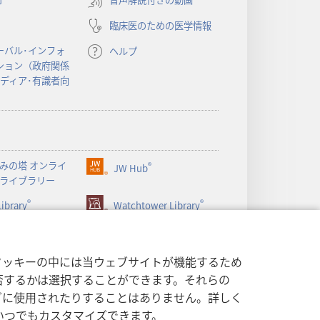
タ
ブ
臨床医のための医学情報
で
開
ーバル･インフォ
ヘルプ
く）
ション（政府関係
メディア･有識者向
みの塔 オンライ
®
JW Hub
（新
ライブラリー
し
®
®
ibrary
い
Watchtower Library
タ
ブ
で
クッキーの中には当ウェブサイトが機能するため
開
否するかは選択することができます。それらの
く）
グに使用されたりすることはありません。詳しく
いつでもカスタマイズできます。