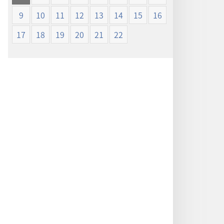
ン
ン
9
10
11
12
13
14
15
16
新
新
世
世
17
18
19
20
21
22
界
界
訳
訳
聖
聖
書
書
（1985
（1985
年
年
版）
版）