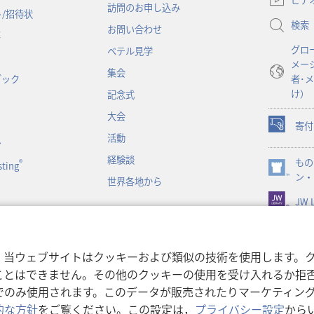
訪問のお申し込み
い
/招待状
検索
タ
お問い合わせ
事
ブ
グロ
ベテル見学
で
メー
開
集会
ブック
者･
く）
け）
記念式
大会
寄付
（新
活動
ン
し
経験談
もの
い
®
ting
（新
ン・
タ
世界各地から
し
ブ
JW L
い
で
タ
開
ブ
く）
で
書朗読
，当ウェブサイトはクッキーおよび類似の技術を使用します。
開
ことはできません。その他のクッキーの使用を受け入れるか拒
く）
でのみ使用されます。このデータが販売されたりマーケティン
的な方針
をご覧ください。この設定は，
プライバシー設定
から