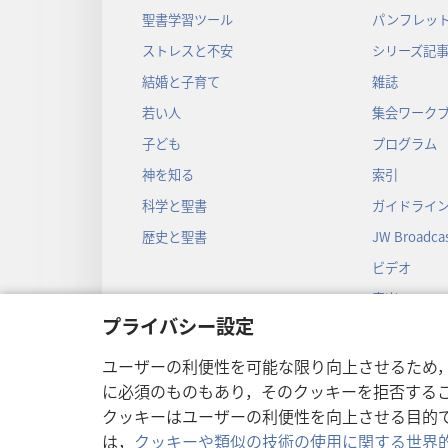
聖書学習ツール
パンフレット
ストレスと不安
シリーズ記
結婚と子育て
雑誌
若い人
集会ワーク
子ども
プログラム
神を知る
索引
科学と聖書
ガイドライ
歴史と聖書
JW Broadcas
ビデオ
音楽
プライバシー設定
音声劇
劇形式の聖
ユーザーの利便性を可能な限り向上させるため
に必須のものもあり，そのクッキーを拒否する
クッキーはユーザーの利便性を向上させる目的
は，
クッキーや類似の技術の使用に関する世界