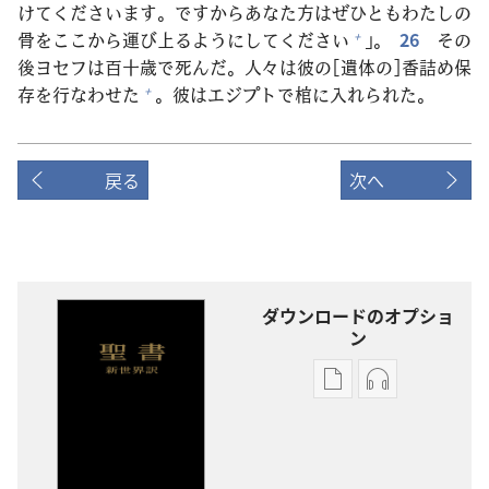
けてくださいます。ですからあなた
方
はぜひともわたしの
骨
をここから
運
び
上
るようにしてください
」。
26
その
+
後
ヨセフは
百
十
歳
で
死
んだ。
人
々
は
彼
の[
遺
体
の]
香
詰
め
保
存
を
行
なわせた
。
彼
はエジプトで
棺
に
入
れられた。
+
戻る
次へ
ダウンロードのオプショ
ン
出
オー
版
ディ
物
オ
の
の