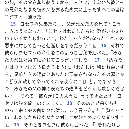
の
後
，その
父
を
葬
り
終
えてから，ヨセフ，すなわち
彼
とそ
の
兄
弟
たちまた
彼
の
父
を
葬
るため
共
に
上
ったすべての
者
は
エジプトに
帰
った。
15
ヨセフの
兄
弟
たちは，
父
が
死
んだのを
見
て
こう
*
言
うようになった。「ヨセフはわたしたちに
敵
がい
心
を
抱
いているかもしれない
。わたしたちが
行
なったすべての
+
悪
事
に
対
してきっと
仕
返
しをするだろう
」。
16
それで
+
彼
らはヨセフへの
命
令
をこのような
言
葉
で
述
べた。「あな
たの
父
は
死
ぬ
前
に
命
じてこう
言
いました。
17
『あなた
方
はヨセフにこう
伝
えるように。「わたしは
切
にお
願
いす
る。
兄
弟
たちの
違
背
とあなたに
悪
事
を
行
なったその
罪
とを
どうか
赦
してやってくれるように
」』と。ですから
+
+
今
，あなたの
父
の
神
の
僕
たちの
違
背
をどうかお
赦
しくださ
い
」。それで，
彼
らが[このように]
言
ってきたとき，ヨ
+
セフは
涙
を
流
すのであった。
18
そのあと
兄
弟
たちも
やって
来
て
彼
の
前
にひれ
伏
し，こう
言
った。「ご
覧
くださ
い，わたしたちはあなたに
対
して
奴
隷
のような
者
です
+
*
」。
19
そのときヨセフは
彼
らに
言
った，「
恐
れたりし