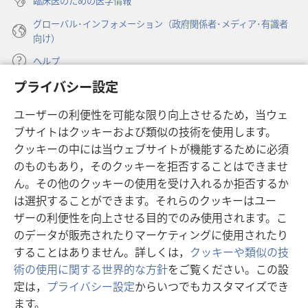
臨床医のための医学情報
グローバル･インフォメーション（政府関係者･メディア･有識者
向け）
ヘルプ
プライバシー設定
寄付
（新
ユーザーの利便性を可能な限り向上させるため，当ウェ
し
ブサイトはクッキーおよび類似の技術を使用します。
い
ものみの塔 オンライン・ライブラリー
（新
タ
クッキーの中には当ウェブサイトが機能するために必須
し
ブ
®
のものもあり，そのクッキーを拒否することはできませ
JW Hub
い
（新
で
ん。その他のクッキーの使用を受け入れるか拒否するか
タ
し
開
®
JW Library
ブ
は選択することができます。それらのクッキーはユー
い
く）
で
タ
ザーの利便性を向上させる目的でのみ使用されます。こ
®
Watchtower Library
開
ブ
のデータが販売されたりマーケティングに使用されたり
く）
で
することはありません。詳しくは，
クッキーや類似の技
開
術の使用に関する世界的な方針
をご覧ください。この設
く）
定は，
プライバシー設定
からいつでもカスタマイズでき
Copyright
© 2026 Watch Tower Bible and Tract Society of Pennsylvania.
ます。