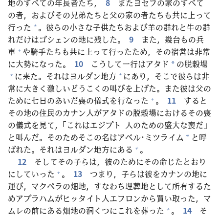
地
のすべての
年
長
者
たち，
8
またヨセフの
家
のすべて
の
者
，およびその
兄
弟
たちと
父
の
家
の
者
たちも
共
に
上
って
行
った
。
彼
らの
小
さな
子
供
たちおよび
羊
の
群
れと
牛
の
群
+
れだけはゴシェンの
地
に
残
した。
9
また，
幾
台
もの
兵
車
や
騎
手
たちも
共
に
上
って
行
ったため，その
宿
営
は
非
常
+
に
大
勢
になった。
10
こうして
一
行
はアタド
の
脱
穀
場
*
に
来
た。それはヨルダン
地
方
にあり，そこで
彼
らは
非
+
+
常
に
大
きく
激
しいどうこくの
叫
びを
上
げた。また
彼
は
父
の
ために
七
日
のあいだ
喪
の
儀
式
を
行
なった
。
11
すると
+
その
地
の
住
民
のカナン
人
がアタドの
脱
穀
場
におけるその
喪
の
儀
式
を
見
て，「これはエジプト
人
のための
盛
大
な
喪
だ」
と
叫
んだ。そのためそこの
名
はアベル･ミツライム
と
呼
*
ばれた。それはヨルダン
地
方
にある
。
+
12
そしてその
子
らは，
彼
のためにその
命
じたとおり
にしていった
。
13
つまり，
子
らは
彼
をカナンの
地
に
+
運
び，マクペラの
畑
地
，すなわち
埋
葬
地
として
所
有
するた
めアブラハムがヒッタイト
人
エフロンから
買
い
取
った，マ
ムレの
前
にある
畑
地
の
洞
くつにこれを
葬
った
。
14
そ
+