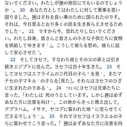
ないでください。わたしが
神
の
地
位
にでもいるのでしょう
か
。
20
あなた
方
としてはわたしに
対
して
悪
事
を
思
い
+
図
りました。
神
はそれを
良
い
事
のために
図
られたのです。
それは，
今
日
見
るとおり
多
くの
民
を
生
き
長
らえさせるため
でした
。
21
ですから
今
，
恐
れたりしないでくださ
+
い。わたし
自
身
，
皆
さんと
皆
さんの
小
さな
子
供
たちに
食
物
を
供
給
してゆきます
」。こうして
彼
らを
慰
め，
彼
らに
話
+
して
安
心
させた
。
*
22
そしてヨセフ，すなわち
彼
とその
父
の
家
とは
引
き
続
きエジプトに
住
んだ。ヨセフは
百
十
年
生
きた。
23
そ
してヨセフはエフライムの
三
代
目
の
子
ら
を
見
，またマ
+
*
ナセの
子
マキル
の
子
らを[
見
た]。それらはヨセフのひざ
+
に
生
まれたのである
。
24
ついにヨセフは
兄
弟
たちに
+
言
った，「わたしは
死
のうとしています。しかし
神
は
必
ず
あなた
方
に
注
意
を
向
け
，この
地
からきっと
携
え
出
して，
+
アブラハム，イサク，ヤコブに
誓
われた
地
に
至
らせてく
*
ださるでしょう
」。
25
それでヨセフはイスラエルの
子
+
らに
誓
わせてこう
言
った。「
神
は
必
ずあなた
方
に
注
意
を
向