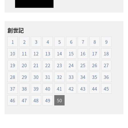
ダ
ダ
ウ
ウ
ン
ン
ロー
ロー
創世記
ド
ド
オ
オ
1
2
3
4
5
6
7
8
9
プ
プ
ショ
ショ
10
11
12
13
14
15
16
17
18
ン
ン
19
20
21
22
23
24
25
26
27
新
新
世
世
28
29
30
31
32
33
34
35
36
界
界
37
38
39
40
41
42
43
44
45
訳
訳
聖
聖
46
47
48
49
50
書
書
（1985
（1985
年
年
版）
版）