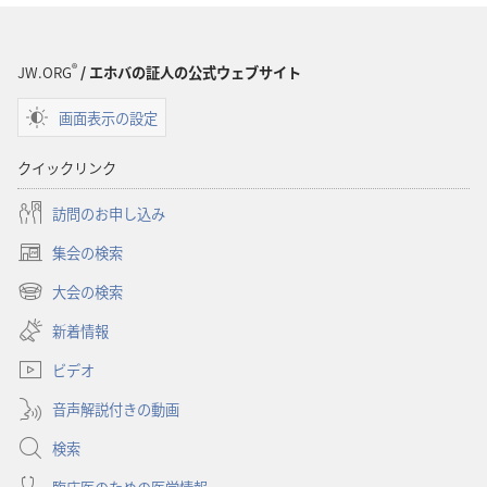
®
JW.ORG
/ エホバの証人の公式ウェブサイト
画面表示の設定
クイックリンク
訪問のお申し込み
集会の検索
（新
し
大会の検索
（新
い
し
新着情報
タ
い
ブ
ビデオ
タ
で
ブ
開
音声解説付きの動画
で
く）
開
検索
く）