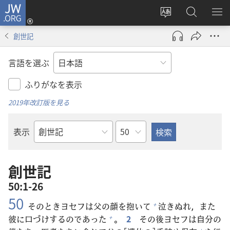
JW.ORG
ロ
サ
JW.ORG
メ
グ
イ
の
ニ
イ
創世記
ト
検
を
ン
の
索
表
（新
言語を選ぶ
言
示
し
語
い
ふりがなを表示
を
タ
2019年改訂版を見る
変
ブ
え
で
章
表示
る
開
聖
く）
書
の
創世記
書
50:1-26
名
50
そのときヨセフは
父
の
顔
を
抱
いて
泣
きぬれ，また
+
彼
に
口
づけするのであった
。
2
その
後
ヨセフは
自
分
の
+
+