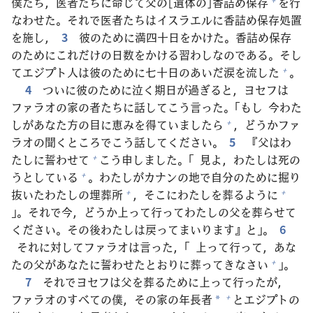
僕
たち，
医
者
たちに
命
じて
父
の[
遺
体
の]
香
詰
め
保
存
を
行
なわせた。それで
医
者
たちはイスラエルに
香
詰
め
保
存
処
置
を
施
し，
3
彼
のために
満
四
十
日
をかけた。
香
詰
め
保
存
のためにこれだけの
日
数
をかける
習
わしなのである。そし
てエジプト
人
は
彼
のために
七
十
日
のあいだ
涙
を
流
した
。
+
4
ついに
彼
のために
泣
く
期
日
が
過
ぎると，ヨセフは
ファラオの
家
の
者
たちに
話
してこう
言
った。「もし
今
わた
しがあなた
方
の
目
に
恵
みを
得
ていましたら
，どうかファ
+
ラオの
聞
くところでこう
話
してください。
5
『
父
はわ
たしに
誓
わせて
こう
申
しました。「
見
よ，わたしは
死
の
+
うとしている
。わたしがカナンの
地
で
自
分
のために
掘
り
+
抜
いたわたしの
埋
葬
所
，そこにわたしを
葬
るように
+
+
」。それで
今
，どうか
上
って
行
ってわたしの
父
を
葬
らせて
ください。その
後
わたしは
戻
ってまいります』と」。
6
それに
対
してファラオは
言
った，「
上
って
行
って，あな
たの
父
があなたに
誓
わせたとおりに
葬
ってきなさい
」。
+
7
それでヨセフは
父
を
葬
るために
上
って
行
ったが，
ファラオのすべての
僕
，その
家
の
年
長
者
とエジプトの
+
*