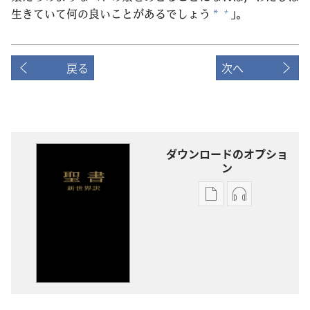
生
きていて
何
の
良
いことがあるでしょう
」。
+
*
戻る
次へ
ダウンロードのオプショ
ン
出
オー
版
ディ
物
オ
の
の
ダ
ダ
ウ
ウ
ン
ン