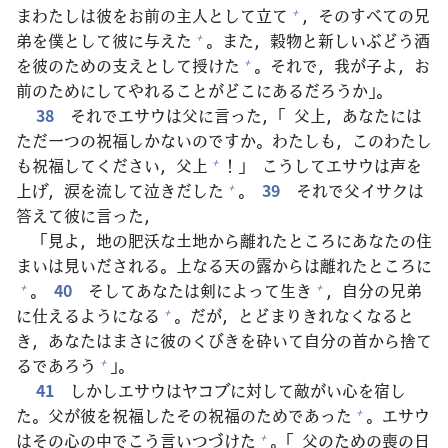
まわたしは
彼
をお
前
の
主
人
として
立
て
，そのすべての
兄
+
弟
を
僕
として
彼
に
与
えた
。また，
穀
物
と
新
しいぶどう
酒
+
を
彼
のための
支
えとして
授
けた
。それで，
我
が
子
よ，お
+
前
のためにしてやれることがどこにあるだろうか」。
38
それでエサウは
父
に
言
った，「
父
上
，あなたには
ただ
一
つの
祝
福
しかないのですか。わたしも，このわたし
も
祝
福
してください，
父
上
！」 こうしてエサウは
声
を
+
上
げ，
涙
を
流
して
泣
きだした
。
39
それで
父
イサクは
+
答
えて
彼
に
言
った，
「
見
よ，
地
の
肥
沃
な
土
地
から
離
れたところにあなたの
住
まいは
見
いだされる。
上
なる
天
の
露
からは
離
れたところに
。
40
そしてあなたは
剣
によって
生
き
，
自
分
の
兄
弟
+
+
に
仕
えるようになる
。だが，とどまりきれなくなると
+
き，あなたはまさに
彼
のくびきを
砕
いて
自
分
の
首
から
捨
て
るであろう
」。
+
41
しかしエサウはヤコブに
対
して
敵
がい
心
を
宿
し
た。
父
が
彼
を
祝
福
したその
祝
福
のためであった
。エサウ
+
はその
心
の
中
でこう
言
いつづけた
。「
父
のための
喪
の
日
+