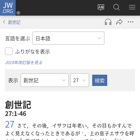
JW.ORG
ロ
サ
JW.ORG
メ
グ
イ
の
ニ
イ
創世記
ト
検
を
ン
の
索
表
（新
言語を選ぶ
言
示
し
語
い
ふりがなを表示
を
タ
2019年改訂版を見る
変
ブ
え
で
章
表示
る
開
聖
く）
書
の
創世記
書
27:1-46
名
27
さて，その
後
，イサクは
年
老
い，その
目
もかすんで
よく
見
えなくなったときであるが
，
上
の
息子
エサウを
呼
+
+