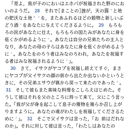
「
見
よ，
我
が
子
のにおいはエホバが
祝
福
された
野
のにお
いのようだ。
28
それで[まことの]
神
が，
天
の
露
と
地
+
の
肥
沃
な
土
地
を，またあふれるほどの
穀
物
と
新
しいぶ
+
*
どう
酒
をあなたに
与
えてくださるように。
29
もろも
+
ろの
民
があなたに
仕
え，もろもろの
国
たみがあなたに
身
を
低
くかがめるように
。あなたは
自
分
の
兄
弟
たちの
主
人
と
+
なり，あなたの
母
の
子
らはあなたに
身
を
低
くかがめるよう
に
。あなたをのろう
者
はみなのろわれ，あなたを
祝
福
す
+
る
者
はみな
祝
福
されるように
」。
+
30
さて，イサクがヤコブを
祝
福
し
終
えてすぐ，まさ
にヤコブが
父
イサクの
顔
の
前
から
出
たか
出
ないかというと
きに，その
兄
弟
エサウが
猟
から
戻
って
来
たのであった
。
+
31
そして
彼
もまた
美
味
な
料
理
をこしらえはじめた。そ
うして
彼
はそれを
父
のところに
持
って
来
て，
父
にこう
言
っ
た。「
我
が
父
が
身
を
起
こして
息子
の
獲
物
を
幾
らか
召
し
上
が
りますように。あなたの
魂
がわたしを
祝
福
してくださるた
めに
」。
32
そこで
父
イサクは
言
った，「お
前
はだれな
+
のか」。それに
対
して
彼
は
言
った，「わたしはあなたの