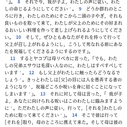
』。
8
それで
今
，
我
が
子
よ，わたしの
声
に
従
い，わた
+
しの
命
じるようにしてください
。
9
どうか
群
れのとこ
+
ろに
行
き，わたしのためにそこから
二
頭
の
子
やぎ，それも
良
いものを
取
って
来
て，わたしが
父
上
のためにその
好
まれ
るおいしい
料
理
を
作
って
差
し
上
げられるようにしてくださ
い。
10
そして，ぜひともあなたがそれを
持
って
行
って
父
上
が
召
し
上
がれるようにし，こうして
死
なれる
前
にあな
たを
祝
福
してくださるようにするのです」。
11
するとヤコブは
母
リベカに
言
った，「でも，わた
しの
兄
弟
エサウは
毛
深
い
人
なのに，わたしはすべすべして
います
。
12
もし
父
上
がわたしに
触
ったらどうなるで
+
しょう
。きっとわたしは[
父
]の
目
には
人
を
愚
弄
する
者
の
+
ようになり
，
祝
福
どころか
呪
いを
身
に
招
くことになって
+
しまいます
」。
13
それに
対
して
母
は
言
った，「
我
が
子
+
よ，あなたに
向
けられる
呪
いはこのわたしに
臨
みますよう
に
。ただわたしの
声
に
従
い，
行
って，[それを]わたしの
+
ために
取
って
来
てください
」。
14
そこで
彼
は
行
って
+
[それを]
取
り，
母
のところに
携
えて
来
た。そして
母
は
彼
の