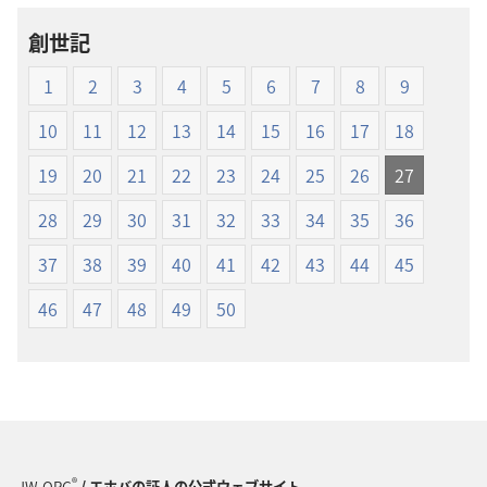
ロー
ロー
創世記
ド
ド
オ
オ
1
2
3
4
5
6
7
8
9
プ
プ
ショ
ショ
10
11
12
13
14
15
16
17
18
ン
ン
19
20
21
22
23
24
25
26
27
新
新
世
世
28
29
30
31
32
33
34
35
36
界
界
37
38
39
40
41
42
43
44
45
訳
訳
聖
聖
46
47
48
49
50
書
書
（1985
（1985
年
年
版）
版）
®
JW.ORG
/ エホバの証人の公式ウェブサイト