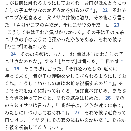
しがお
前
に
触
れるようにしておくれ。お
前
がほんとうにわ
たしの
子
エサウなのかどうかを
知
るのだ
」。
22
それで
+
ヤコブが
近
寄
ると，
父
イサクは
彼
に
触
り，その
後
こう
言
っ
た。「
声
はヤコブの
声
だが，
手
はエサウの
手
だ
」。
23
+
こうして
彼
はそれと
気
づかなかった。その
手
はその
兄
弟
エサウの
手
のように
毛
深
かったからである。それで
彼
は
[ヤコブ]を
祝
福
した
。
+
24
そののち
彼
は
言
った，「お
前
は
本
当
にわたしの
子
エサウなのだな」。すると[ヤコブ]は
言
った，「
私
です
+
」。
25
そこで
彼
は
言
った，「それをわたしの
近
くに
持
って
来
て，
我
が
子
の
獲
物
を
少
し
食
べられるようにしてお
くれ。こうしてわたしの
魂
はお
前
を
祝
福
するのだ
」。そ
+
こでそれを
近
くに
持
って
行
くと，
彼
は
食
べはじめ，またぶ
どう
酒
を
持
って
行
くと，それを
飲
みはじめた。
26
その
のち
父
イサクは
言
った，「
我
が
子
よ，どうか
近
くに
来
て，
わたしに
口
づけしておくれ
」。
27
それで
彼
は
近
寄
って
+
口
づけし，[イサク]はその
衣
のにおいをかいだ
。それか
+
ら
彼
を
祝
福
してこう
言
った。