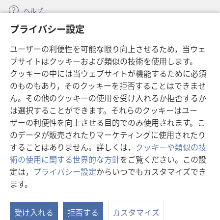
ヘルプ
プライバシー設定
寄付
（新
ユーザーの利便性を可能な限り向上させるため，当ウェ
し
ブサイトはクッキーおよび類似の技術を使用します。
い
ものみの塔 オンライン・ライブラリー
（新
タ
クッキーの中には当ウェブサイトが機能するために必須
し
ブ
®
のものもあり，そのクッキーを拒否することはできませ
JW Hub
い
（新
で
ん。その他のクッキーの使用を受け入れるか拒否するか
タ
し
開
®
JW Library
ブ
は選択することができます。それらのクッキーはユー
い
く）
で
タ
ザーの利便性を向上させる目的でのみ使用されます。こ
®
Watchtower Library
開
ブ
のデータが販売されたりマーケティングに使用されたり
く）
で
することはありません。詳しくは，
クッキーや類似の技
開
術の使用に関する世界的な方針
をご覧ください。この設
く）
定は，
プライバシー設定
からいつでもカスタマイズでき
Copyright
© 2026 Watch Tower Bible and Tract Society of Pennsylvania.
ます。
目
利用規約
|
プライバシーに関する方針
|
プライバシー設定
次
受け入れる
拒否する
カスタマイズ
を