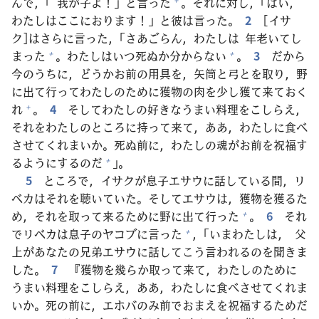
んで，「
我
が
子
よ！」と
言
った
。それに
対
し，「はい，
わたしはここにおります！」と
彼
は
言
った。
2
[イサ
ク]はさらに
言
った，「さあごらん，わたしは
年
老
いてし
まった
。わたしはいつ
死
ぬか
分
からない
。
3
だから
+
+
今
のうちに，どうかお
前
の
用
具
を，
矢
筒
と
弓
とを
取
り，
野
に
出
て
行
ってわたしのために
獲
物
の
肉
を
少
し
獲
て
来
ておく
れ
。
4
そしてわたしの
好
きなうまい
料
理
をこしらえ，
+
それをわたしのところに
持
って
来
て，ああ，わたしに
食
べ
させてくれまいか。
死
ぬ
前
に，わたしの
魂
がお
前
を
祝
福
す
るようにするのだ
」。
+
5
ところで，イサクが
息子
エサウに
話
している
間
，リ
ベカはそれを
聴
いていた。そしてエサウは，
獲
物
を
獲
るた
め，それを
取
って
来
るために
野
に
出
て
行
った
。
6
それ
+
でリベカは
息子
のヤコブに
言
った
，「いまわたしは，
父
+
上
があなたの
兄
弟
エサウに
話
してこう
言
われるのを
聞
きま
した。
7
『
獲
物
を
幾
らか
取
って
来
て，わたしのために
うまい
料
理
をこしらえ，ああ，わたしに
食
べさせてくれま
いか。
死
の
前
に，エホバのみ
前
でおまえを
祝
福
するためだ