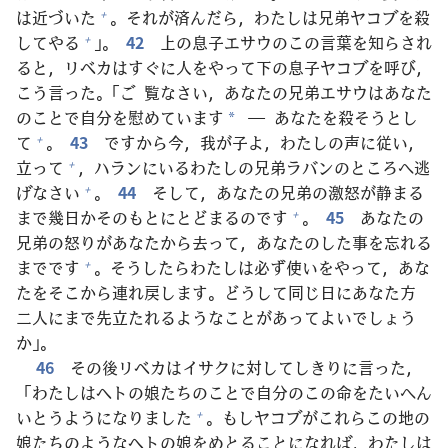
は
近
づいた
。それが
済
んだら，わたしは
兄
弟
ヤコブを
殺
+
してやる
」。
42
上
の
息子
エサウのこの
言
葉
を
知
らされ
+
ると，リベカはすぐに
人
をやって
下
の
息子
ヤコブを
呼
び，
こう
言
った。「ご
覧
なさい，あなたの
兄
弟
エサウはあなた
のことで
自
分
を
慰
めています
― あなたを
殺
そうとし
*
て
。
43
ですから
今
，
我
が
子
よ，わたしの
声
に
従
い，
+
立
って
，ハランにいるわたしの
兄
弟
ラバンのところへ
逃
+
げなさい
。
44
そして，あなたの
兄
弟
の
激
怒
が
静
まる
+
まで
幾
日
かそのもとにとどまるのです
。
45
あなたの
+
兄
弟
の
怒
りがあなたから
去
って，あなたのした
事
を
忘
れる
までです
。そうしたらわたしは
必
ず
使
いをやって，あな
+
たをそこから
連
れ
戻
します。どうして
同
じ
日
にあなた
方
二人
にまで
先
立
たれるようなことがあってよいでしょう
か」。
46
その
後
リベカはイサクに
対
してしきりに
言
った，
「わたしはヘトの
娘
たちのことで
自
分
のこの
命
をたいへん
いとうようになりました
。もしヤコブがこれらこの
地
の
+
娘
たちのようなヘトの
娘
をめとることになれば，わたしは