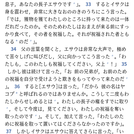
息子
，あなたの
長
子
エサウです
」。
33
するとイサクは
+
身
を
震
わせ，
非
常
に
大
きなおののきのうちにこう
言
った。
「では，
獲
物
を
獲
てわたしのところに
持
って
来
たのは
一
体
だれだったのか。そのためわたしはおまえが
来
る
前
にすっ
かり
食
べて，その
者
を
祝
福
した。それが
祝
福
された
者
とも
なる
のだ
」。
+
*
34
父
の
言
葉
を
聞
くと，エサウは
非
常
な
大
声
で，
極
め
て
苦
々
しげに
叫
びだし，
父
に
向
かってこう
言
った
。「わ
+
たしも，このわたしも
祝
福
してください，
父
上
！」
35
+
しかし
彼
は
続
けて
言
った，「お
前
の
兄
弟
が，お
前
のため
の
祝
福
を
自
分
で
受
けようと
欺
きをもってやって
来
たのだ
+
」。
36
すると[エサウ]は
言
った，「だから
彼
の
名
はヤ
コブ
と
呼
ばれるのではありませんか。こうして
二
度
もわ
*
たしからせしめるとは
。わたしの
長
子
の
権
をすでに
取
り
+
，そして
今
度
は，
見
てください，わたしの
祝
福
を
奪
い
+
取
ったのです
」。そして，
加
えて
言
った，「わたしのた
+
めに
祝
福
を
取
って
置
いてはくださらなかったのですか」。
37
しかしイサクはエサウに
答
えてさらに
言
った，「い