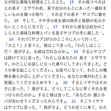
父
が
好
む
美
味
な
料
理
をこしらえた。
15
その
後
リベカは
上
の
息子
エサウの
衣
，
家
で
自
分
のもとにあった
一
番
好
ま
+
しいものを
幾
つか
取
り
，それを
下
の
息子
ヤコブに
着
せ
+
+
た。
16
そして，
子
やぎの
皮
を
彼
の
両
手
と
首
筋
の
毛
の
少
ないところとに
当
てた
。
17
それから
彼
女
は
自
分
のこ
+
しらえた
美
味
な
料
理
とパンを
息子
ヤコブの
手
に
渡
した
。
+
18
それで[ヤコブ]が
父
のところに
入
って
行
って，
「
父
上
！」と
言
うと，
彼
はこう
言
った。「わたしはここ
だ！
我
が
子
よ，お
前
はだれなのか」。
19
するとヤコブ
は
続
けて
父
に
言
った，「わたしはあなたの
長
子
エサウで
+
す。わたしにお
話
しになった
通
りにしてまいりました。ど
うか
身
を
起
こしてください。お
座
りになって，わたしの
獲
物
を
幾
らか
召
し
上
がってください。あなたの
魂
がわたしを
祝
福
してくださるためです
」。
20
するとイサクはその
+
子
に
言
った，「
我
が
子
よ，どうしてこんなに
早
くそれを
見
つけられたのか」。すると
彼
は
言
った，「あなたの
神
エホ
バが
会
わせてくださったからです」。
21
そこでイサク
はヤコブに
言
った，「
我
が
子
よ，どうか
近
くに
来
て，わた