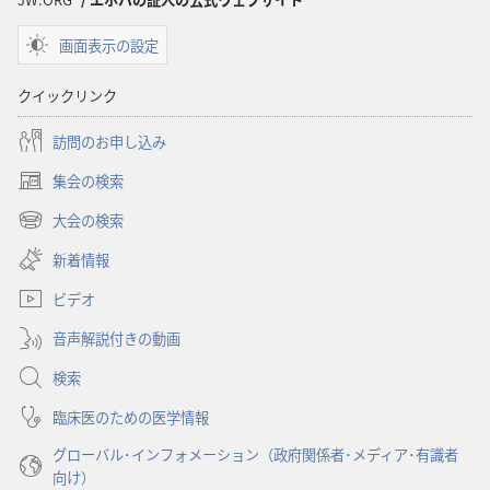
画面表示の設定
クイックリンク
訪問のお申し込み
集会の検索
（新
し
大会の検索
（新
い
し
新着情報
タ
い
ブ
ビデオ
タ
で
ブ
開
音声解説付きの動画
で
く）
開
検索
く）
臨床医のための医学情報
グローバル･インフォメーション（政府関係者･メディア･有識者
向け）