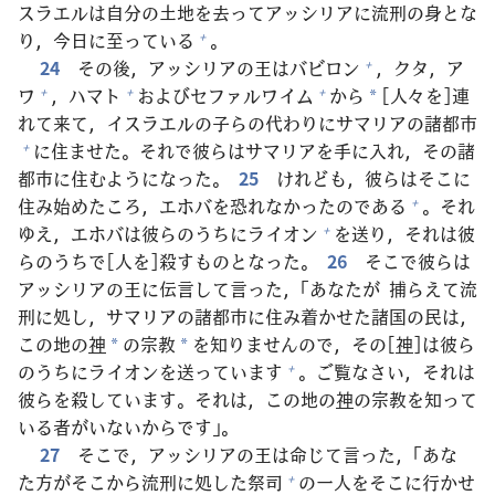
スラエルは
自
分
の
土
地
を
去
ってアッシリアに
流
刑
の
身
とな
り，
今
日
に
至
っている
。
+
24
その
後
，アッシリアの
王
はバビロン
，クタ，ア
+
ワ
，ハマト
およびセファルワイム
から
[
人
々
を]
連
+
+
+
*
れて
来
て，イスラエルの
子
らの
代
わりにサマリアの
諸
都
市
に
住
ませた。それで
彼
らはサマリアを
手
に
入
れ，その
諸
+
都
市
に
住
むようになった。
25
けれども，
彼
らはそこに
住
み
始
めたころ，エホバを
恐
れなかったのである
。それ
+
ゆえ，エホバは
彼
らのうちにライオン
を
送
り，それは
彼
+
らのうちで[
人
を]
殺
すものとなった。
26
そこで
彼
らは
アッシリアの
王
に
伝
言
して
言
った，「あなたが
捕
らえて
流
刑
に
処
し，サマリアの
諸
都
市
に
住
み
着
かせた
諸
国
の
民
は，
この
地
の
神
の
宗
教
を
知
りませんので，その[
神
]は
彼
ら
*
*
のうちにライオンを
送
っています
。ご
覧
なさい，それは
+
彼
らを
殺
しています。それは，この
地
の
神
の
宗
教
を
知
って
いる
者
がいないからです」。
27
そこで，アッシリアの
王
は
命
じて
言
った，「あな
た
方
がそこから
流
刑
に
処
した
祭
司
の
一人
をそこに
行
かせ
+