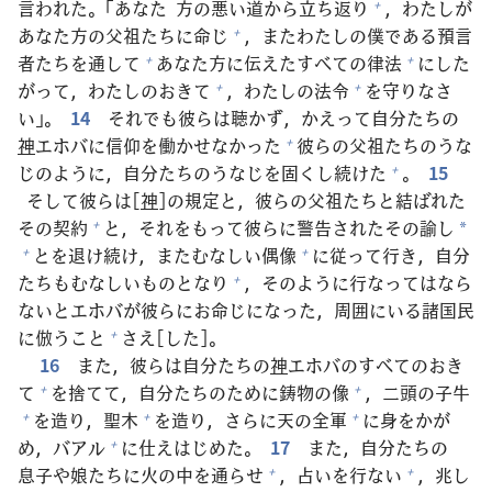
言
われた。「あなた
方
の
悪
い
道
から
立
ち
返
り
，わたしが
+
あなた
方
の
父
祖
たちに
命
じ
，またわたしの
僕
である
預
言
+
者
たちを
通
して
あなた
方
に
伝
えたすべての
律
法
にした
+
+
がって，わたしのおきて
，わたしの
法
令
を
守
りなさ
+
+
い」。
14
それでも
彼
らは
聴
かず，かえって
自
分
たちの
神
エホバに
信
仰
を
働
かせなかった
彼
らの
父
祖
たちのうな
+
じのように，
自
分
たちのうなじを
固
くし
続
けた
。
15
+
そして
彼
らは[
神
]の
規
定
と，
彼
らの
父
祖
たちと
結
ばれた
その
契
約
と，それをもって
彼
らに
警
告
されたその
諭
し
+
*
とを
退
け
続
け，またむなしい
偶
像
に
従
って
行
き，
自
分
+
+
たちもむなしいものとなり
，そのように
行
なってはなら
+
ないとエホバが
彼
らにお
命
じになった，
周
囲
にいる
諸
国
民
に
倣
うこと
さえ[した]。
+
16
また，
彼
らは
自
分
たちの
神
エホバのすべてのおき
て
を
捨
てて，
自
分
たちのために
鋳
物
の
像
，
二
頭
の
子
牛
+
+
を
造
り，
聖
木
を
造
り，さらに
天
の
全
軍
に
身
をかが
+
+
+
め，バアル
に
仕
えはじめた。
17
また，
自
分
たちの
+
息子
や
娘
たちに
火
の
中
を
通
らせ
，
占
いを
行
ない
，
兆
し
+
+