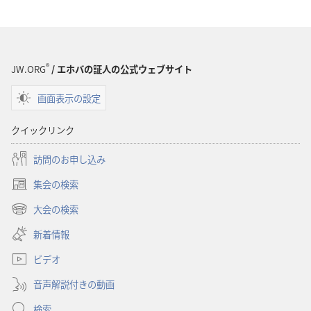
訳
訳
聖
聖
書
書
（1985
（1985
®
JW.ORG
/ エホバの証人の公式ウェブサイト
年
年
版）
版）
画面表示の設定
クイックリンク
訪問のお申し込み
集会の検索
（新
し
大会の検索
（新
い
し
新着情報
タ
い
ブ
ビデオ
タ
で
ブ
開
音声解説付きの動画
で
く）
開
検索