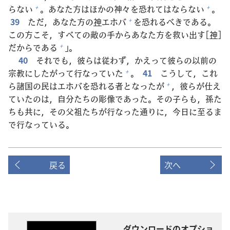
らない
。あなた
方
はほかの
神
々
を
恐
れてはならない
。
+
+
39
ただ，あなた
方
の
神
エホバ
を
恐
れるべきである。
+
この
方
こそ，すべての
敵
の
手
からあなた
方
を
救
い
出
す[
神
]
だからである
」。
+
40
それでも，
彼
らは
従
わず，かえって
彼
らの
以
前
の
宗
教
にしたがって
行
なっていた
。
41
こうして，これ
+
ら
諸
国
の
民
はエホバを
恐
れる
者
となったが
，
彼
らが
仕
え
+
ていたのは，
自
分
たちの
彫
像
であった。その
子
らも，
孫
た
ちも
共
に，その
父
祖
たちが
行
なった
通
りに，
今
日
に
至
るま
で
行
なっている。
戻る
次へ
ダウンロードのオプショ