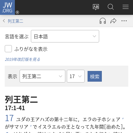
JW.ORG
ロ
サ
JW.ORG
メ
グ
イ
の
ニ
イ
列王第二
ト
検
を
ン
の
索
表
（新
言語を選ぶ
言
示
し
語
い
ふりがなを表示
を
タ
2019年改訂版を見る
変
ブ
え
で
章
表示
る
開
聖
く）
書
の
列王第二
書
17:1-41
名
17
ユダの
王
アハズの
第
十
二
年
に，エラの
子
ホシェア
+
がサマリア
でイスラエルの
王
となって
九
年
間
[
治
めた]。
+