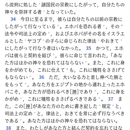
ら
流
刑
に
処
した
諸
国
民
の
宗
教
にしたがって，
自
分
たちの
+
神
々
を
崇
拝
する
者
となっていた。
+
34
今
日
に
至
るまで，
彼
らは
自
分
たちの
以
前
の
宗
教
に
したがって
行
なっている
。エホバを
恐
れる
者
，その
+
+
*
法
令
や
司
法
上
の
定
め
，およびエホバがその
名
をイスラエ
+
ルとした
ヤコブ
の
子
らに
命
じられた
律
法
やおきて
+
+
+
+
にしたがって
行
なう
者
はいなかった。
35
かつて，エホ
バは
彼
らと
契
約
を
結
び
，
彼
らに
命
じて
言
われた，「あな
+
た
方
はほかの
神
々
を
恐
れてはならない
。また，これに
身
+
をかがめても，これに
仕
えて
も，これに
犠
牲
をささげて
*
もならない
。
36
ただ，
大
いなる
力
と
差
し
伸
べた
腕
と
+
をもって
，あなた
方
をエジプトの
地
から
連
れ
上
ったエホ
+
バこそ，あなた
方
が
恐
れるべき[
神
]であり
，これに
身
を
+
かがめ
，これに
犠
牲
をささげるべきである
。
37
ま
+
+
た，この[
神
]があなた
方
のために
書
き
記
した
規
定
と，
+
+
司
法
上
の
定
め
と，
律
法
と，おきてを
常
に
必
ず
行
なうべき
+
である
。あなた
方
はほかの
神
々
を
恐
れてはならない。
+
38
また，わたしがあなた
方
と
結
んだ
契
約
を
忘
れてはな