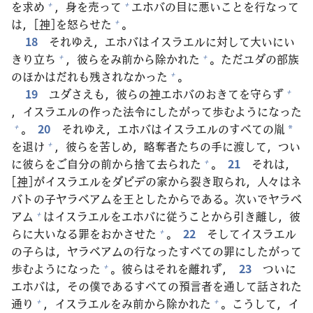
を
求
め
，
身
を
売
って
エホバの
目
に
悪
いことを
行
なって
+
+
は，[
神
]を
怒
らせた
。
+
18
それゆえ，エホバはイスラエルに
対
して
大
いにい
きり
立
ち
，
彼
らをみ
前
から
除
かれた
。ただユダの
部
族
+
+
のほかはだれも
残
されなかった
。
+
19
ユダさえも，
彼
らの
神
エホバのおきてを
守
らず
+
，イスラエルの
作
った
法
令
にしたがって
歩
むようになった
。
20
それゆえ，エホバはイスラエルのすべての
胤
+
*
を
退
け
，
彼
らを
苦
しめ，
略
奪
者
たちの
手
に
渡
して，つい
+
に
彼
らをご
自
分
の
前
から
捨
て
去
られた
。
21
それは，
+
[
神
]がイスラエルをダビデの
家
から
裂
き
取
られ，
人
々
はネ
バトの
子
ヤラベアムを
王
としたからである。
次
いでヤラベ
アム
はイスラエルをエホバに
従
うことから
引
き
離
し，
彼
+
らに
大
いなる
罪
をおかさせた
。
22
そしてイスラエル
+
の
子
らは，ヤラベアムの
行
なったすべての
罪
にしたがって
歩
むようになった
。
彼
らはそれを
離
れず，
23
ついに
+
エホバは，その
僕
であるすべての
預
言
者
を
通
して
話
された
通
り
，イスラエルをみ
前
から
除
かれた
。こうして，イ
+
+