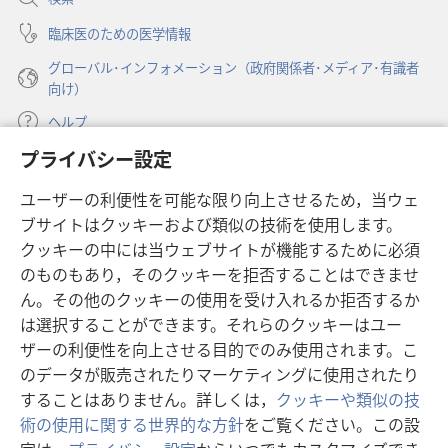
く）
臨床医のための医学情報
グローバル･インフォメーション（政府関係者･メディア･有識者
向け）
ヘルプ
プライバシー設定
寄付
（新
ユーザーの利便性を可能な限り向上させるため，当ウェ
し
ブサイトはクッキーおよび類似の技術を使用します。
い
ものみの塔 オンライン・ライブラリー
（新
タ
クッキーの中には当ウェブサイトが機能するために必須
し
ブ
®
のものもあり，そのクッキーを拒否することはできませ
JW Hub
い
（新
で
ん。その他のクッキーの使用を受け入れるか拒否するか
タ
し
開
®
JW Library
ブ
は選択することができます。それらのクッキーはユー
い
く）
で
タ
ザーの利便性を向上させる目的でのみ使用されます。こ
®
Watchtower Library
開
ブ
のデータが販売されたりマーケティングに使用されたり
く）
で
することはありません。詳しくは，
クッキーや類似の技
開
術の使用に関する世界的な方針
をご覧ください。この設
く）