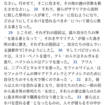
なさい。
行
かせて，そこに
住
ませ，その
地
の
神
の
宗
教
を
教
えさせなさい」。
28
それで，
彼
らがサマリアから
流
刑
に
処
した
祭
司
の
一人
が
来
て，ベテル
に
住
むようになり，
+
どのようにしてエホバを
恐
れるべきか
について
彼
らに
教
+
える
者
となった。
29
ところが，それぞれの
国
民
は，
銘
々
自
分
たちの
神
を
造
る
者
となって
，それをサマリア
人
が
造
った
高
き
+
*
*
所
の
家
に
置
き，それぞれの
国
民
は
，
自
分
たちの
住
んでい
*
る
諸
都
市
で[そのようにした]。
30
そしてバビロンの
人
々
は，スコト･ベノトを
造
り，クト
の
人
々
はネルガルを
+
造
り，ハマトの
人
々
はアシマを
造
った。
31
アワ
人
+
は，ニブハズとタルタクを
造
った。セファルワイム
人
は
+
セファルワイムの
神
々
アドラメレクとアナメレクのために
自
分
たちの
子
らを
火
で
焼
くのであった
。
32
また，
彼
+
らはエホバを
恐
れる
者
となり，
自
分
たちのために
一
般
の
民
から
高
き
所
の
祭
司
たち
を
任
じ，それらの
者
は
彼
らのため
+
に
高
き
所
の
家
で
職
務
を
行
なう
者
となった。
33
彼
らはエ
ホバを
恐
れる
者
となったものの，
人
々
が
彼
らをその
中
か
+