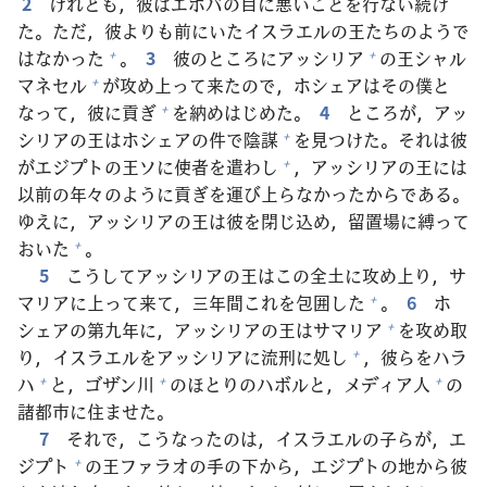
2
けれども，
彼
はエホバの
目
に
悪
いことを
行
ない
続
け
た。ただ，
彼
よりも
前
にいたイスラエルの
王
たちのようで
はなかった
。
3
彼
のところにアッシリア
の
王
シャル
+
+
マネセル
が
攻
め
上
って
来
たので，ホシェアはその
僕
と
+
なって，
彼
に
貢
ぎ
を
納
めはじめた。
4
ところが，アッ
+
シリアの
王
はホシェアの
件
で
陰
謀
を
見
つけた。それは
彼
+
がエジプトの
王
ソに
使
者
を
遣
わし
，アッシリアの
王
には
+
以
前
の
年
々
のように
貢
ぎを
運
び
上
らなかったからである。
ゆえに，アッシリアの
王
は
彼
を
閉
じ
込
め，
留
置
場
に
縛
って
おいた
。
+
5
こうしてアッシリアの
王
はこの
全
土
に
攻
め
上
り，サ
マリアに
上
って
来
て，
三
年
間
これを
包
囲
した
。
6
ホ
+
シェアの
第
九
年
に，アッシリアの
王
はサマリア
を
攻
め
取
+
り，イスラエルをアッシリアに
流
刑
に
処
し
，
彼
らをハラ
+
ハ
と，ゴザン
川
のほとりのハボルと，メディア
人
の
+
+
+
諸
都
市
に
住
ませた。
7
それで，こうなったのは，イスラエルの
子
らが，エ
ジプト
の
王
ファラオの
手
の
下
から，エジプトの
地
から
彼
+