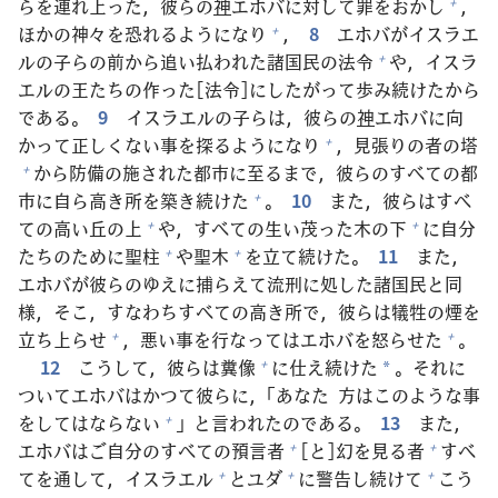
らを
連
れ
上
った，
彼
らの
神
エホバに
対
して
罪
をおかし
，
+
ほかの
神
々
を
恐
れるようになり
，
8
エホバがイスラエ
+
ルの
子
らの
前
から
追
い
払
われた
諸
国
民
の
法
令
や，イスラ
+
エルの
王
たちの
作
った[
法
令
]にしたがって
歩
み
続
けたから
である。
9
イスラエルの
子
らは，
彼
らの
神
エホバに
向
かって
正
しくない
事
を
探
るようになり
，
見
張
りの
者
の
塔
+
から
防
備
の
施
された
都
市
に
至
るまで，
彼
らのすべての
都
+
市
に
自
ら
高
き
所
を
築
き
続
けた
。
10
また，
彼
らはすべ
+
ての
高
い
丘
の
上
や，すべての
生
い
茂
った
木
の
下
に
自
分
+
+
たちのために
聖
柱
や
聖
木
を
立
て
続
けた。
11
また，
+
+
エホバが
彼
らのゆえに
捕
らえて
流
刑
に
処
した
諸
国
民
と
同
様
，そこ，すなわちすべての
高
き
所
で，
彼
らは
犠
牲
の
煙
を
立
ち
上
らせ
，
悪
い
事
を
行
なってはエホバを
怒
らせた
。
+
+
12
こうして，
彼
らは
糞
像
に
仕
え
続
けた
。それに
+
*
ついてエホバはかつて
彼
らに，「あなた
方
はこのような
事
をしてはならない
」と
言
われたのである。
13
また，
+
エホバはご
自
分
のすべての
預
言
者
[と]
幻
を
見
る
者
すべ
+
+
てを
通
して，イスラエル
とユダ
に
警
告
し
続
けて
こう
+
+
+