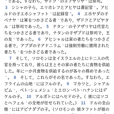
である。すなわち，ザドク
の
子
アザリヤ
は
祭
司
。
*
3
シシャの
子
ら，エリホレフとアヒヤは
書
記
官
。アヒ
+
ルドの
子
エホシャファト
は
記
録
官
。
4
エホヤダの
子
+
*
ベナヤ
は
軍
をつかさどる
者
であり，ザドクとアビヤタ
+
+
ル
は
祭
司
であった。
5
ナタン
の
子
アザリヤは
代
官
た
+
+
ちをつかさどる
者
であり，ナタンの
子
ザブドは
祭
司
で，
王
の
友
であった。
6
アヒシャルは
家
の
者
たちをつかさど
+
る
者
で，アブダの
子
アドニラム
は
強
制
労
働
に
徴
用
された
+
者
たち
をつかさどる
者
であった。
+
7
そして，ソロモンは
全
イスラエルの
上
に
十
二
人
の
代
官
を
持
っており，
彼
らは
王
とその
家
の
者
たちに
食
物
を
供
給
した。
年
に
一
か
月
食
物
を
供
給
するのが
各
々
の
務
めであった
。
8
そして，これらがその
名
であった。すなわち，エ
+
フライムの
山
地
にはフルの
子
。
9
マカツと，シャアル
+
ビム
，ベト･シェメシュ
とエロン･ベト･ハナンにはデ
+
+
ケルの
子
。
10
アルボトにはヘセドの
子
。（
彼
にはソコ
とヘフェル
の
全
地
が
任
せられていた。）
11
ドルの
全
山
+
稜
にはアビナダブの
子
。（ソロモンの
娘
タファトが
彼
の
+