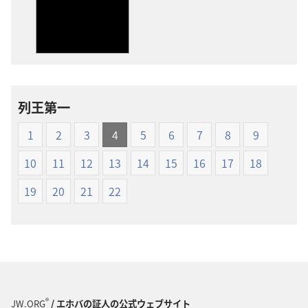
物
オ
の
の
ダ
ダ
ウ
ウ
ン
ン
ロー
ロー
列王第一
ド
ド
オ
オ
1
2
3
4
5
6
7
8
9
プ
プ
ショ
ショ
10
11
12
13
14
15
16
17
18
ン
ン
19
20
21
22
新
新
世
世
界
界
訳
訳
聖
聖
書
書
（1985
（1985
®
JW.ORG
/ エホバの証人の公式ウェブサイト