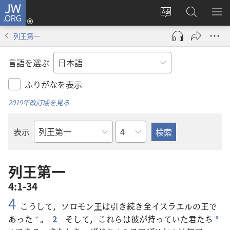
JW.ORG
ロ
サ
JW.ORG
メ
グ
イ
の
ニ
イ
列王第一
ト
検
を
ン
の
索
表
（新
言語を選ぶ
言
示
し
語
い
ふりがなを表示
を
タ
2019年改訂版を見る
変
ブ
え
で
章
表示
る
開
聖
く）
書
の
列王第一
書
4:1-34
名
4
こうして，ソロモン
王
は
引
き
続
き
全
イスラエルの
王
で
あった
。
2
そして，これらは
彼
が
持
っていた
君
たち
+
*
+
+