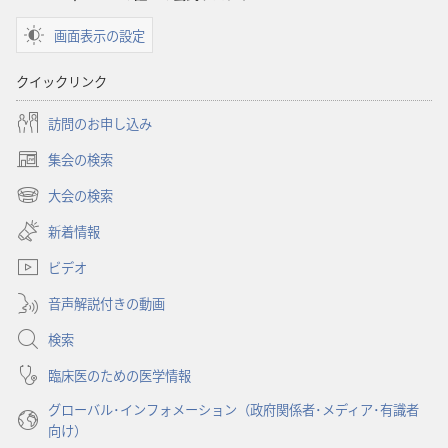
年
年
版）
版）
画面表示の設定
クイックリンク
訪問のお申し込み
集会の検索
（新
し
大会の検索
（新
い
し
新着情報
タ
い
ブ
ビデオ
タ
で
ブ
開
音声解説付きの動画
で
く）
開
検索
く）
臨床医のための医学情報
グローバル･インフォメーション（政府関係者･メディア･有識者
向け）