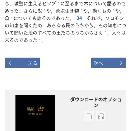
ら，
城
壁
に
生
えるヒソプ
に
至
るまで
木
について
語
るので
+
あった。さらに
獣
や，
飛
ぶ
生
き
物
や，
動
くもの
や，
+
+
+
魚
についても
語
るのであった。
34
それで，ソロモン
+
の
知
恵
を
聞
くため，あらゆる
民
のうちから，その
知
恵
につ
いて
聞
いた
地
のすべての
王
たちのうちからさえ
，
人
々
は
+
来
るのであった
。
+
戻る
次へ
ダウンロードのオプショ
ン
出
オー
版
ディ