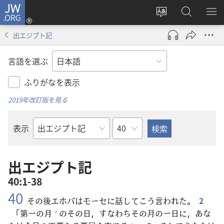
JW.ORG
ロ
サ
JW.ORG
メ
グ
イ
の
ニ
イ
出エジプト記
ト
検
を
ン
の
索
表
（新
言語を選ぶ
言
示
し
語
い
ふりがなを表示
を
タ
2019年改訂版を見る
変
ブ
え
で
章
表示
る
開
聖
く）
書
の
出エジプト記
書
40:1-38
名
40
その
後
エホバはモーセに
話
してこう
言
われた。
2
「
第
一
の
月
のその
日
，すなわちその
月
の
一日
に，あな
+
+