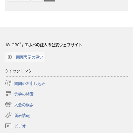
聖
聖
書
書
（1985
（1985
年
年
版）
版）
®
JW.ORG
/ エホバの証人の公式ウェブサイト
画面表示の設定
クイックリンク
訪問のお申し込み
集会の検索
（新
し
大会の検索
（新
い
し
新着情報
タ
い
ブ
ビデオ
タ
で
ブ