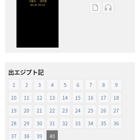
出
オー
版
ディ
物
オ
の
の
ダ
ダ
ウ
ウ
ン
ン
ロー
ロー
出エジプト記
ド
ド
オ
オ
1
2
3
4
5
6
7
8
9
プ
プ
ショ
ショ
10
11
12
13
14
15
16
17
18
ン
ン
19
20
21
22
23
24
25
26
27
新
新
世
世
28
29
30
31
32
33
34
35
36
界
界
37
38
39
40
訳
訳