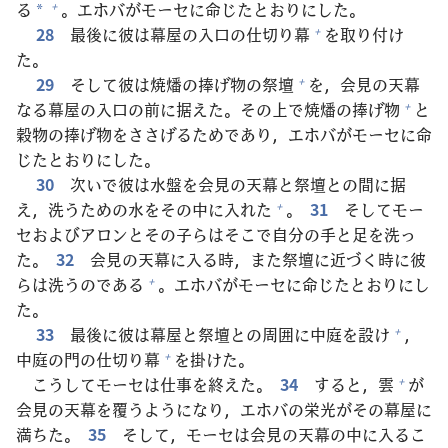
る
。エホバがモーセに
命
じたとおりにした。
+
*
28
最
後
に
彼
は
幕
屋
の
入
口
の
仕
切
り
幕
を
取
り
付
け
+
た。
29
そして
彼
は
焼
燔
の
捧
げ
物
の
祭
壇
を，
会
見
の
天
幕
+
なる
幕
屋
の
入
口
の
前
に
据
えた。その
上
で
焼
燔
の
捧
げ
物
と
+
穀
物
の
捧
げ
物
をささげるためであり，エホバがモーセに
命
じたとおりにした。
30
次
いで
彼
は
水
盤
を
会
見
の
天
幕
と
祭
壇
との
間
に
据
え，
洗
うための
水
をその
中
に
入
れた
。
31
そしてモー
+
セおよびアロンとその
子
らはそこで
自
分
の
手
と
足
を
洗
っ
た。
32
会
見
の
天
幕
に
入
る
時
，また
祭
壇
に
近
づく
時
に
彼
らは
洗
うのである
。エホバがモーセに
命
じたとおりにし
+
た。
33
最
後
に
彼
は
幕
屋
と
祭
壇
との
周
囲
に
中
庭
を
設
け
，
+
中
庭
の
門
の
仕
切
り
幕
を
掛
けた。
+
こうしてモーセは
仕
事
を
終
えた。
34
すると，
雲
が
+
会
見
の
天
幕
を
覆
うようになり，エホバの
栄
光
がその
幕
屋
に
満
ちた。
35
そして，モーセは
会
見
の
天
幕
の
中
に
入
るこ