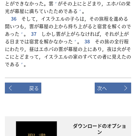
とができなかった。
雲
がその
上
にとどまり，エホバの
栄
+
光
が
幕
屋
に
満
ちていたためである
。
+
36
そして，イスラエルの
子
らは，その
旅
程
を
進
める
間
いつも，
雲
が
幕
屋
の
上
から
持
ち
上
がると
宿
営
を
解
くので
あった
。
37
しかし
雲
が
上
がらなければ，それが
上
が
+
る
日
までは
宿
営
を
解
かなかった
。
38
その
旅
の
全
行
程
+
にわたり，
昼
はエホバの
雲
が
幕
屋
の
上
にあり，
夜
は
火
がそ
こにとどまって，イスラエルの
家
のすべての
者
に
見
えたの
である
。
+
戻る
次へ
ダウンロードのオプショ
ン