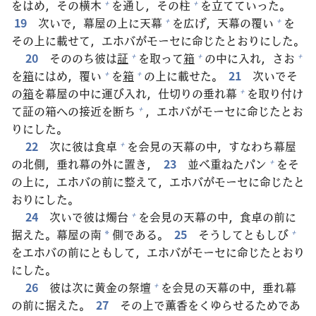
をはめ，その
横
木
を
通
し，その
柱
を
立
てていった。
+
+
19
次
いで，
幕
屋
の
上
に
天
幕
を
広
げ，
天
幕
の
覆
い
を
+
+
その
上
に
載
せて，エホバがモーセに
命
じたとおりにした。
20
そののち
彼
は
証
を
取
って
箱
の
中
に
入
れ，さお
+
+
+
を
箱
にはめ，
覆
い
を
箱
の
上
に
載
せた。
21
次
いでそ
+
+
の
箱
を
幕
屋
の
中
に
運
び
入
れ，
仕
切
りの
垂
れ
幕
を
取
り
付
け
+
て
証
の
箱
への
接
近
を
断
ち
，エホバがモーセに
命
じたとお
+
りにした。
22
次
に
彼
は
食
卓
を
会
見
の
天
幕
の
中
，すなわち
幕
屋
+
の
北
側
，
垂
れ
幕
の
外
に
置
き，
23
並
べ
重
ねたパン
をそ
+
の
上
に，エホバの
前
に
整
えて，エホバがモーセに
命
じたと
おりにした。
24
次
いで
彼
は
燭
台
を
会
見
の
天
幕
の
中
，
食
卓
の
前
に
+
据
えた。
幕
屋
の
南
側
である。
25
そうしてともしび
+
*
をエホバの
前
にともして，エホバがモーセに
命
じたとおり
にした。
26
彼
は
次
に
黄
金
の
祭
壇
を
会
見
の
天
幕
の
中
，
垂
れ
幕
+
の
前
に
据
えた。
27
その
上
で
薫
香
をくゆらせるためであ