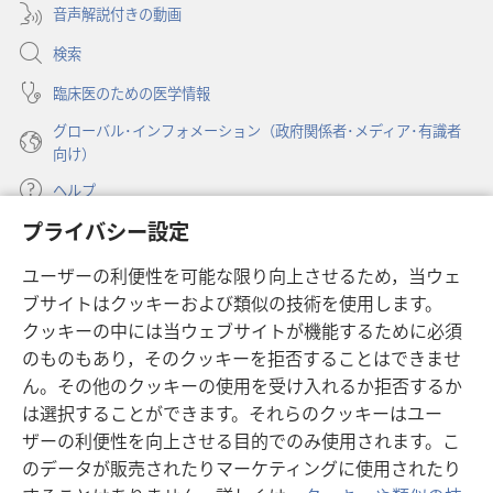
開
音声解説付きの動画
で
く）
開
検索
く）
臨床医のための医学情報
グローバル･インフォメーション（政府関係者･メディア･有識者
向け）
ヘルプ
プライバシー設定
寄付
（新
ユーザーの利便性を可能な限り向上させるため，当ウェ
し
ブサイトはクッキーおよび類似の技術を使用します。
い
ものみの塔 オンライン・ライブラリー
（新
タ
クッキーの中には当ウェブサイトが機能するために必須
し
ブ
®
のものもあり，そのクッキーを拒否することはできませ
JW Hub
い
（新
で
ん。その他のクッキーの使用を受け入れるか拒否するか
タ
し
開
®
JW Library
ブ
は選択することができます。それらのクッキーはユー
い
く）
で
タ
ザーの利便性を向上させる目的でのみ使用されます。こ
®
Watchtower Library
開
ブ
のデータが販売されたりマーケティングに使用されたり
く）
で