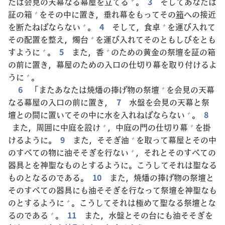
たは
会
見
の
天
幕
なる
幕
屋
を
立
てる
。
3
そしてあなたは
証
の
箱
をその
中
に
置
き，
垂
れ
幕
をもってその
箱
への
接
近
+
を
断
たねばならない
。
4
そして，
食
卓
を
運
び
入
れて
+
+
その
配
置
を
整
え，
燭
台
を
運
び
入
れてそのともしびをとも
+
すように
。
5
また，
香
のための
黄
金
の
祭
壇
を
証
の
箱
+
+
の
前
に
置
き，
幕
屋
のための
入
口
の
仕
切
り
幕
を
取
り
付
けるよ
うに
。
+
6
「またあなたは
焼
燔
の
捧
げ
物
の
祭
壇
を
会
見
の
天
幕
+
なる
幕
屋
の
入
口
の
前
に
置
き，
7
水
盤
を
会
見
の
天
幕
と
祭
壇
との
間
に
置
いてその
中
に
水
を
入
れねばならない
。
8
+
また，
周
囲
に
中
庭
を
設
け
，
中
庭
の
門
の
仕
切
り
幕
を
掛
+
+
けるように。
9
また，そそぎ
油
を
取
って
幕
屋
とその
中
+
のすべての
物
に
油
そそぎを
行
ない
，それとそのすべての
+
器
具
とを
神
聖
なものとするように。こうしてそれは
聖
なる
ものとなるのである。
10
また，
焼
燔
の
捧
げ
物
の
祭
壇
と
そのすべての
器
具
にも
油
そそぎを
行
なって
祭
壇
を
神
聖
なも
のとするように
。こうしてそれは
極
めて
聖
なる
祭
壇
とな
+
るのである
。
11
また，
水
盤
とその
台
にも
油
そそぎを
+