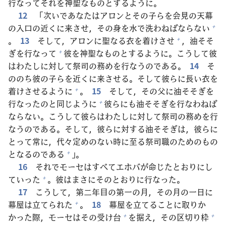
行
なってそれを
神
聖
なものとするように。
12
「
次
いであなたはアロンとその
子
らを
会
見
の
天
幕
の
入
口
の
近
くに
来
させ，その
身
を
水
で
洗
わねばならない
+
。
13
そして，アロンに
聖
なる
衣
を
着
けさせ
，
油
そそ
+
ぎを
行
なって
彼
を
神
聖
なものとするように。こうして
彼
+
はわたしに
対
して
祭
司
の
務
めを
行
なうのである。
14
そ
ののち
彼
の
子
らを
近
くに
来
させる。そして
彼
らに
長
い
衣
を
着
けさせるように
。
15
そして，その
父
に
油
そそぎを
+
行
なったのと
同
じように
彼
らにも
油
そそぎを
行
なわねば
+
ならない。こうして
彼
らはわたしに
対
して
祭
司
の
務
めを
行
なうのである。そして，
彼
らに
対
する
油
そそぎは，
彼
らに
とって
常
に，
代
々
定
めのない
時
に
至
る
祭
司
職
のためのもの
となるのである
」。
+
16
それでモーセはすべてエホバが
命
じたとおりにし
ていった
。
彼
はまさにそのとおりに
行
なった。
+
17
こうして，
第
二
年
目
の
第
一
の
月
，その
月
の
一日
に
幕
屋
は
立
てられた
。
18
幕
屋
を
立
てることに
取
りか
+
かった
際
，モーセはその
受
け
台
を
据
え，その
区
切
り
枠
+
+