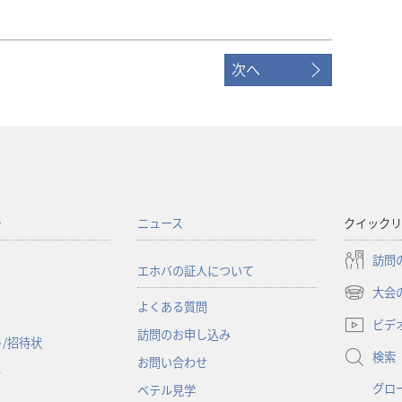
次へ
ー
ニュース
クイックリ
訪問
エホバの証人について
大会
（新
よくある質問
し
ビデ
訪問のお申し込み
い
/招待状
検索
タ
お問い合わせ
事
ブ
グロ
ベテル見学
で