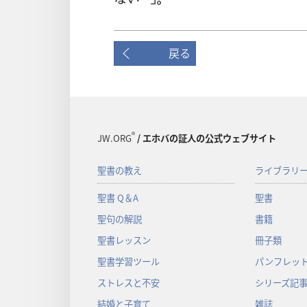
戻る
®
JW.ORG
/ エホバの証人の公式ウェブサイト
聖書の教え
ライブラリ
聖書 Q＆A
聖書
聖句の解説
書籍
聖書レッスン
冊子類
聖書学習ツール
パンフレット
ストレスと不安
シリーズ記
結婚と子育て
雑誌