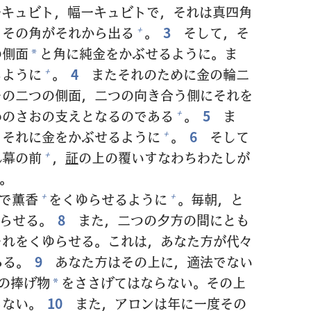
一
キュビト，
幅
一
キュビトで，それは
真
四
角
。その
角
がそれから
出
る
。
3
そして，そ
+
の
側
面
と
角
に
純
金
をかぶせるように。ま
*
るように
。
4
またそれのために
金
の
輪
二
+
その
二
つの
側
面
，
二
つの
向
き
合
う
側
にそれを
めのさおの
支
えとなるのである
。
5
ま
+
，それに
金
をかぶせるように
。
6
そして
+
れ
幕
の
前
，
証
の
上
の
覆
いすなわちわたしが
+
。
で
薫
香
をくゆらせるように
。
毎
朝
，と
+
+
らせる。
8
また，
二
つの
夕
方
の
間
にとも
それをくゆらせる。これは，あなた
方
が
代
々
ある。
9
あなた
方
はその
上
に，
適
法
でない
の
捧
げ
物
をささげてはならない。その
上
*
らない。
10
また，アロンは
年
に
一
度
その