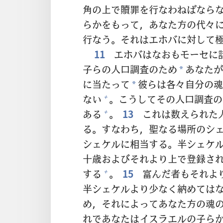
角
の
上
で
贖
罪
を
行
なわねばなら
らかをもって，あなた
方
の
代
々
行
なう。それはエホバに
対
して
11
エホバはなおもモーセに
子
らの
人
口
調
査
のため
あなたが
*
に
当
たって
彼
らは
各
々
自
分
の
魂
*
ない
。こうしてその
人
口
調
査
の
+
ある
。
13
これは
数
えられた
+
る。すなわち，
聖
なる
場
所
のシ
シェケルに
相
当
する。
半
シェケ
十
歳
およびそれより
上
で
登
録
さ
する
。
15
富
んだ
者
もそれよ
+
半
シェケルより
少
なく
納
めては
め，それによってあなた
方
の
魂
れであなたはイスラエルの
子
ら