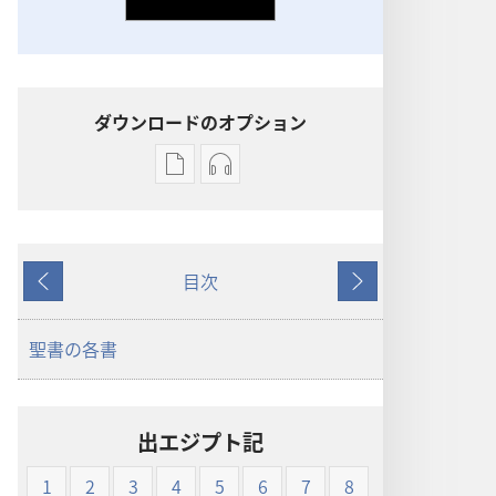
ダウンロードのオプション
出
オー
版
ディ
物
オ
の
の
目次
ダ
ダ
戻
次
ウ
ウ
る
へ
ン
ン
聖書の各書
ロー
ロー
ド
ド
オ
オ
出エジプト記
プ
プ
ショ
ショ
1
2
3
4
5
6
7
8