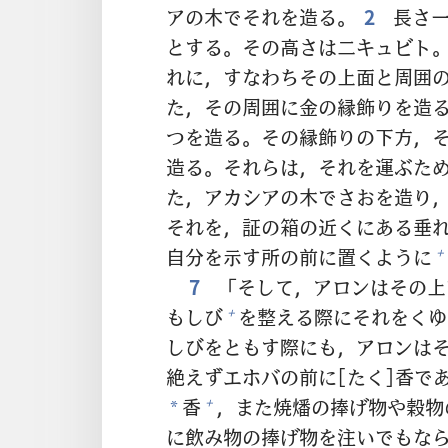
アの
木
でそれを
造
る。
2
長
さ
とする。その
高
さは
二
キュビト
れに，すなわちその
上
面
と
周
囲
た，その
周
囲
に
金
の
縁
飾
りを
造
つを
造
る。その
縁
飾
りの
下
方
，
造
る。それらは，それを
運
ぶた
た，アカシアの
木
でさおを
造
り
それを，
証
の
箱
の
近
くにある
垂
自
分
を
示
す
所
の
前
に
置
くように
+
7
「そして，アロンはその
上
もしび
を
整
える
際
にそれをくゆ
+
しびをともす
際
にも，アロンは
絶
えずエホバの
前
に[たく]
香
で
香
，また
焼
燔
の
捧
げ
物
や
穀
物
+
*
に
飲
み
物
の
捧
げ
物
を
注
いでもな