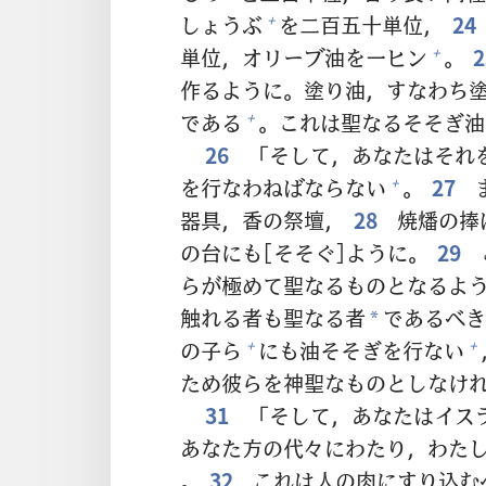
しょうぶ
を
二
百
五
十
単
位
，
24
+
単
位
，オリーブ
油
を
一
ヒン
。
+
作
るように。
塗
り
油
，すなわち
である
。これは
聖
なるそそぎ
油
+
26
「そして，あなたはそれ
を
行
なわねばならない
。
27
+
器
具
，
香
の
祭
壇
，
28
焼
燔
の
捧
の
台
にも[そそぐ]ように。
29
らが
極
めて
聖
なるものとなるよ
触
れる
者
も
聖
なる
者
であるべき
*
の
子
ら
にも
油
そそぎを
行
ない
+
+
ため
彼
らを
神
聖
なものとしなけ
31
「そして，あなたはイス
あなた
方
の
代
々
にわたり，わた
。
32
これは
人
の
肉
にすり
込
む