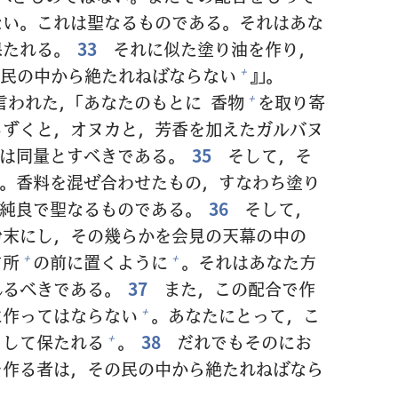
ない。これは
聖
なるものである。それはあな
保
たれる。
33
それに
似
た
塗
り
油
を
作
り，
民
の
中
から
絶
たれねばならない
』」。
+
言
われた，「あなたのもとに
香
物
を
取
り
寄
+
しずくと，オヌカと，
芳
香
を
加
えたガルバヌ
は
同
量
とすべきである。
35
そして，そ
。
香
料
を
混
ぜ
合
わせたもの，すなわち
塗
り
純
良
で
聖
なるものである。
36
そして，
粉
末
にし，その
幾
らかを
会
見
の
天
幕
の
中
の
す
所
の
前
に
置
くように
。それはあなた
方
+
+
れるべきである。
37
また，この
配
合
で
作
に
作
ってはならない
。あなたにとって，こ
+
として
保
たれる
。
38
だれでもそのにお
+
を
作
る
者
は，その
民
の
中
から
絶
たれねばなら