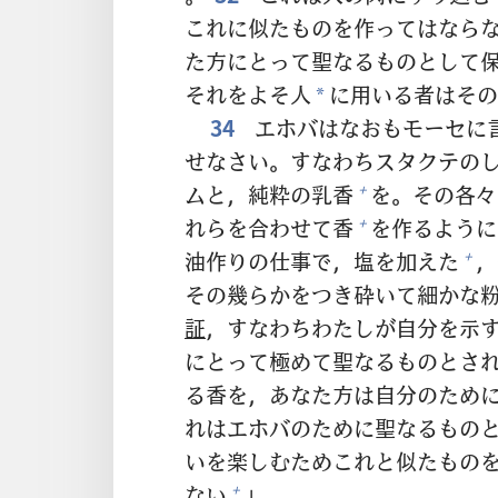
これに
似
たものを
作
ってはなら
た
方
にとって
聖
なるものとして
それをよそ
人
に
用
いる
者
はその
*
34
エホバはなおもモーセに
せなさい。すなわちスタクテの
ムと，
純
粋
の
乳
香
を。その
各
々
+
れらを
合
わせて
香
を
作
るように
+
油
作
りの
仕
事
で，
塩
を
加
えた
，
+
その
幾
らかをつき
砕
いて
細
かな
証
，すなわちわたしが
自
分
を
示
にとって
極
めて
聖
なるものとさ
る
香
を，あなた
方
は
自
分
のため
れはエホバのために
聖
なるもの
いを
楽
しむためこれと
似
たもの
ない
」。
+