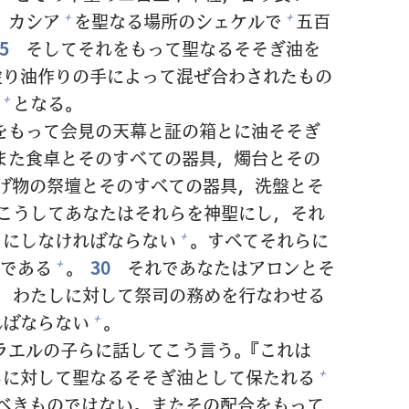
カシア
を
聖
なる
場
所
のシェケルで
五
百
+
+
25
そしてそれをもって
聖
なるそそぎ
油
を
塗
り
油
作
りの
手
によって
混
ぜ
合
わされたもの
となる。
+
をもって
会
見
の
天
幕
と
証
の
箱
とに
油
そそぎ
また
食
卓
とそのすべての
器
具
，
燭
台
とその
げ
物
の
祭
壇
とそのすべての
器
具
，
洗
盤
とそ
こうしてあなたはそれらを
神
聖
にし，それ
うにしなければならない
。すべてそれらに
+
である
。
30
それであなたはアロンとそ
+
，わたしに
対
して
祭
司
の
務
めを
行
なわせる
ればならない
。
+
ラエルの
子
らに
話
してこう
言
う。『これは
しに
対
して
聖
なるそそぎ
油
として
保
たれる
+
べきものではない。またその
配
合
をもって