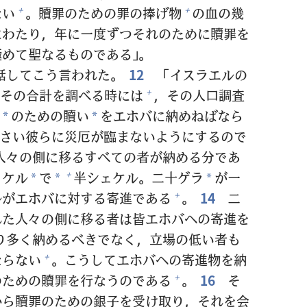
ない
。
贖
罪
のための
罪
の
捧
げ
物
の
血
の
幾
+
+
にわたり，
年
に
一
度
ずつそれのために
贖
罪
を
極
めて
聖
なるものである」。
話
してこう
言
われた。
12
「イスラエルの
その
合
計
を
調
べる
時
には
，その
人
口
調
査
+
のための
贖
い
をエホバに
納
めねばなら
*
*
さい
彼
らに
災
厄
が
臨
まないようにするので
人
々
の
側
に
移
るすべての
者
が
納
める
分
であ
ェケル
で
半
シェケル。
二
十
ゲラ
が
一
+
*
*
*
ルがエホバに
対
する
寄
進
である
。
14
二
+
れた
人
々
の
側
に
移
る
者
は
皆
エホバへの
寄
進
を
り
多
く
納
めるべきでなく，
立
場
の
低
い
者
も
ならない
。こうしてエホバへの
寄
進
物
を
納
+
のための
贖
罪
を
行
なうのである
。
16
そ
+
から
贖
罪
のための
銀
子
を
受
け
取
り，それを
会