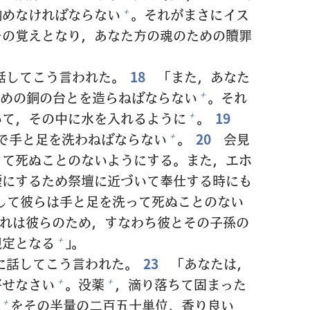
納
めなければならない
。それがまさにイス
+
での
覚
えとなり，あなた
方
の
魂
のための
贖
罪
話
してこう
言
われた。
18
「また，あなた
めの
銅
の
台
とを
造
らねばならない
。それ
+
いて，その
中
に
水
を
入
れるように
。
19
+
で
手
と
足
を
洗
わねばならない
。
20
会
見
+
って
死
ぬことのないようにする。また，エホ
煙
にするため
祭
壇
に
近
づいて
奉
仕
する
時
にも
して
彼
らは
手
と
足
を
洗
って
死
ぬことのない
れは
彼
らのため，すなわち
彼
とその
子
孫
の
規
定
となる
」。
+
に
話
してこう
言
われた。
23
「あなたは，
寄
せなさい
。
没
薬
，
滴
り
落
ちて
固
まった
+
+
をその
半
量
の
二
百
五
十
単
位
，
香
り
良
い
+