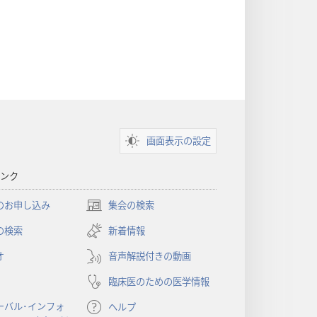
画面表示の設定
ンク
のお申し込み
集会の検索
（新
し
の検索
新着情報
い
オ
音声解説付きの動画
タ
ブ
臨床医のための医学情報
で
開
ーバル･インフォ
ヘルプ
く）