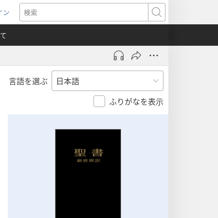
イン
新
検
索
て
言語を選ぶ
）
ふりがなを表示