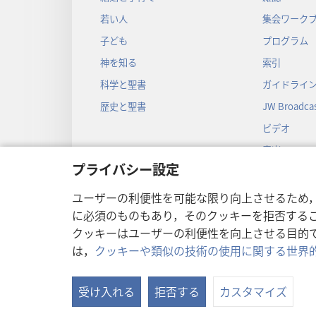
若い人
集会ワーク
子ども
プログラム
神を知る
索引
科学と聖書
ガイドライ
歴史と聖書
JW Broadcas
ビデオ
音楽
プライバシー設定
音声劇
劇形式の聖
ユーザーの利便性を可能な限り向上させるため
に必須のものもあり，そのクッキーを拒否する
クッキーはユーザーの利便性を向上させる目的
は，
クッキーや類似の技術の使用に関する世界
Copyright
© 2026 Watch Towe
受け入れる
拒否する
カスタマイズ