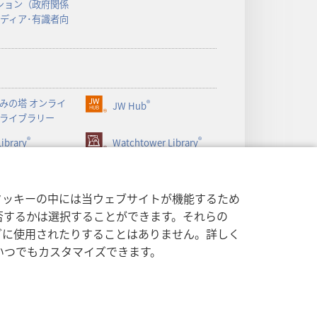
ション（政府関係
メディア･有識者向
みの塔 オンライ
®
JW Hub
（新
ライブラリー
し
®
®
ibrary
い
Watchtower Library
タ
ブ
で
クッキーの中には当ウェブサイトが機能するため
開
否するかは選択することができます。それらの
く）
グに使用されたりすることはありません。詳しく
いつでもカスタマイズできます。
する方針
|
プライバシー設定