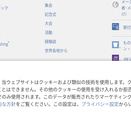
メー
開
集会
ブック
者･
く）
け）
記念式
大会
寄付
（新
活動
ン
し
経験談
もの
い
®
ting
（新
ン・
タ
世界各地から
し
ブ
JW L
い
で
タ
開
ブ
く）
で
書朗読
，当ウェブサイトはクッキーおよび類似の技術を使用します。
開
ことはできません。その他のクッキーの使用を受け入れるか拒
く）
でのみ使用されます。このデータが販売されたりマーケティン
的な方針
をご覧ください。この設定は，
プライバシー設定
から
利用規約
|
プライバシーに関
r Bible and Tract Society of Pennsylvania.