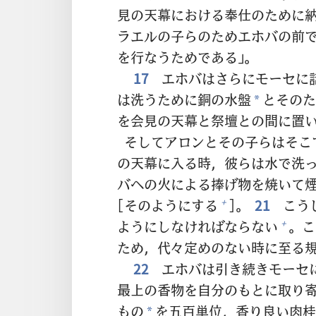
見
の
天
幕
における
奉
仕
のために
ラエルの
子
らのためエホバの
前
を
行
なうためである」。
17
エホバはさらにモーセに
は
洗
うために
銅
の
水
盤
とそのた
*
を
会
見
の
天
幕
と
祭
壇
との
間
に
置
そしてアロンとその
子
らはそこ
の
天
幕
に
入
る
時
，
彼
らは
水
で
洗
バへの
火
による
捧
げ
物
を
焼
いて
[そのようにする
]。
21
こう
+
ようにしなければならない
。こ
+
ため，
代
々
定
めのない
時
に
至
る
22
エホバは
引
き
続
きモーセ
最
上
の
香
物
を
自
分
のもとに
取
り
もの
を
五
百
単
位
，
香
り
良
い
肉
桂
*