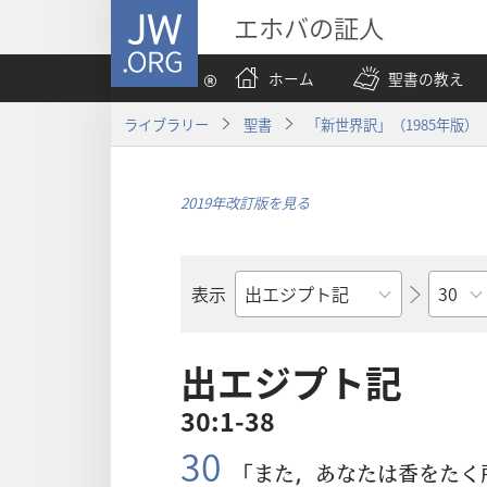
JW.ORG
エホバの証人
ホーム
聖書の教え
ライブラリー
聖書
「新世界訳」（1985年版）
2019年改訂版を見る
章
表示
聖
書
の
出エジプト記
書
30:1-38
名
30
「また，あなたは
香
をたく