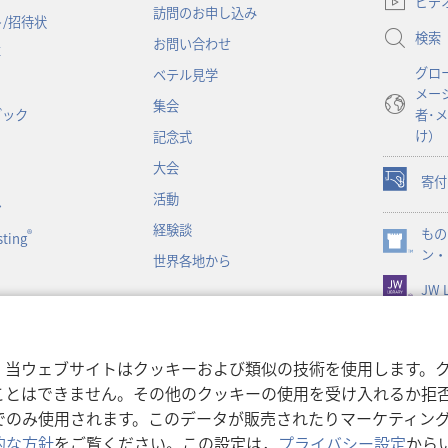
ビデ
訪問のお申し込み
い
/招待状
検索
タ
お問い合わせ
事
ブ
グロ
ベテル見学
で
メー
開
集会
ブック
者･
く）
け）
記念式
大会
寄付
（新
活動
ン
し
経験談
もの
い
®
ting
（新
ン・
タ
世界各地から
し
ブ
JW L
い
で
タ
開
ブ
く）
で
書朗読
，当ウェブサイトはクッキーおよび類似の技術を使用します。
開
ことはできません。その他のクッキーの使用を受け入れるか拒
く）
でのみ使用されます。このデータが販売されたりマーケティン
的な方針
をご覧ください。この設定は，
プライバシー設定
から