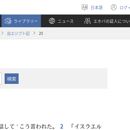
日本語
ログ
言
（
語
し
ライブラリー
ニュース
エホバの証人につい
を
い
選
タ
出エジプト記
25
ぶ
ブ
で
開
く
話
して
こう
言
われた。
2
「イスラエル
+