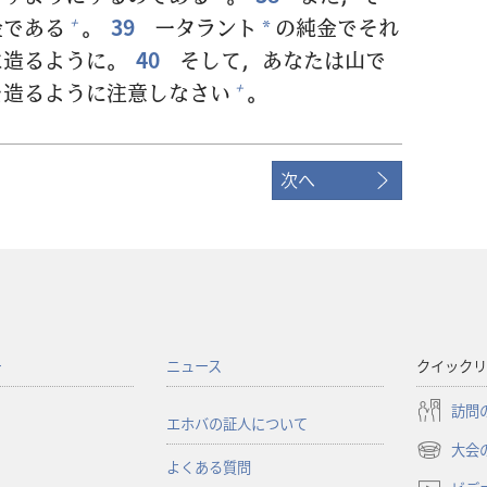
金
である
。
39
一
タラント
の
純
金
でそれ
+
*
に
造
るように。
40
そして，あなたは
山
で
を
造
るように
注
意
しなさい
。
+
次へ
ー
ニュース
クイックリ
訪問
エホバの証人について
大会
（新
よくある質問
し