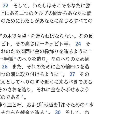
。
22
そして，わたしはそこであなたに
臨
上
にある
二
つのケルブの
間
からあなたに
話
らのためにわたしがあなたに
命
じるすべての
アの
木
で
食
卓
を
造
らねばならない。その
長
+
ュビト，その
高
さは
一
キュビト
半
。
24
そ
それのため
周
囲
に
金
の
縁
飾
りを
造
るように
+
一
手
幅
のへりを
造
り，そのへりのため
周
*
26
また，それのために
金
の
輪
四
つを
造
四
つの
隅
に
取
り
付
けるように
。
27
その
+
支
えとしてへりのすぐ
近
くに
来
るべきである
そのさおを
造
り，それに
金
をかぶせるよう
ぶのである
。
+
伴
う
皿
と
杯
，および[
献
酒
を]
注
ぐための
水
*
。それらを
純
金
で
造
る
。
30
そして，わ
+