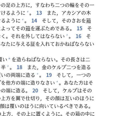
つの
足
の
上
方
に，すなわち
二
つの
輪
をその
一
付
けるように
。
13
また，アカシアの
木
+
せるように
。
14
そして，そのさおを
箱
+
によってその
箱
を
運
ぶためである。
15
そ
おく。それを
外
してはならない
。
16
そ
+
あなたに
与
える
証
を
入
れておかねばならない
覆
い
を
造
らねばならない。その
長
さは
二
*
ト
半
。
18
また，
金
のケルブ
二
つを
造
る
+
覆
いの
両
端
に
造
る
。
19
そして，
一
つの
+
ブを
他
方
の
端
に
造
りなさい
。あなた
方
はそ
+
つの
端
に
造
る。
20
そして，ケルブはその
の
上
方
を
翼
で
仕
切
り，その
顔
は
互
いのほうに
顔
は
覆
いのほうに
向
いているべきである。
の
上
方
，その
上
に
置
くように。その
箱
の
中
に