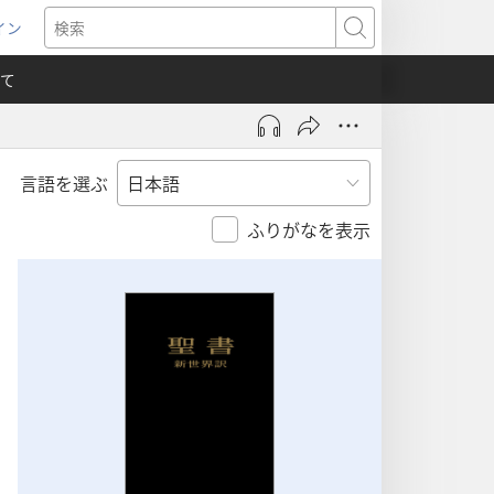
イン
新
検
索
て
言語を選ぶ
）
ふりがなを表示