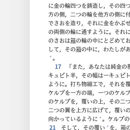
に
金
の
輪
四
つを
鋳
造
し，その
四
方
の
側
，
二
つの
輪
を
他
方
の
側
に
でさおを
造
り，それに
金
をかぶ
の
両
側
の
輪
に
通
すように。それ
のさおは
箱
の
輪
の
中
にとどめて
して，その
箱
の
中
に，わたしが
。
+
17
「また，あなたは
純
金
の
キュビト
半
，その
幅
は
一
キュビ
ように。
打
ち
物
細
工
で，それを
ケルブを
一
方
の
端
，
一
つのケル
のケルブを，
覆
いの
上
，その
二
二
つの
翼
を
上
方
に
広
げて，
覆
い
向
かっているように
。ケルブの
+
21
そして，その
覆
い
を，
箱
+