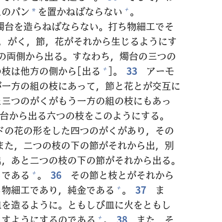
えのパン
を
置
かねばならない
。
+
*
燭
台
を
造
らねばならない。
打
ち
物
細
工
でそ
，がく，
節
，
花
がそれから
生
じるようにす
の
両
側
から
出
る。すなわち，
燭
台
の
三
つの
の
枝
は
他
方
の
側
から[
出
る
]。
33
アーモ
+
が
一
方
の
組
の
枝
にあって，
節
と
花
とが
交
互
に
た
三
つのがくがもう
一
方
の
組
の
枝
にもあっ
台
から
出
る
六
つの
枝
をこのようにする。
ドの
花
の
形
をした
四
つのがくがあり，その
また，
二
つの
枝
の
下
の
節
がそれから
出
，
別
出
，あと
二
つの
枝
の
下
の
節
がそれから
出
る。
らである
。
36
その
節
と
枝
とがそれから
+
ち
物
細
工
であり，
純
金
である
。
37
ま
+
皿
を
造
るように。ともしび
皿
に
火
をともし
らすようにするのである
。
38
また，そ
+