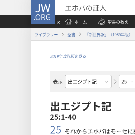
JW.ORG
エホバの証人
ホーム
聖書の教え
ライブラリー
聖書
「新世界訳」（1985年版）
2019年改訂版を見る
章
表示
聖
書
の
出エジプト記
書
25:1-40
名
25
それからエホバはモーセに