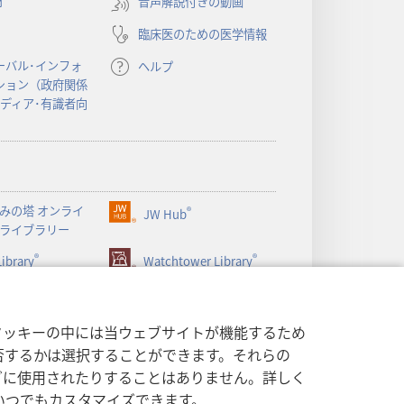
オ
音声解説付きの動画
タ
ブ
臨床医のための医学情報
で
開
ーバル･インフォ
ヘルプ
く）
ション（政府関係
メディア･有識者向
みの塔 オンライ
®
JW Hub
（新
ライブラリー
し
®
®
ibrary
い
Watchtower Library
タ
ブ
で
クッキーの中には当ウェブサイトが機能するため
開
否するかは選択することができます。それらの
く）
グに使用されたりすることはありません。詳しく
いつでもカスタマイズできます。