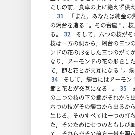
たしの
前
，
食
卓
の
上
に
絶
えず
供
31
「また，あなたは
純
金
の
の
燭
台
を
造
る
。その
台
座
，
枝
+
*
る。
32
そして，
六
つの
枝
がそ
枝
は
一
方
の
側
から，
燭
台
の
三
つ
ンドの
花
の
形
をした
三
つのがく
なり，アーモンドの
花
の
形
をし
て，
節
と
花
とが
交
互
になる
。
燭
+
34
そして，
燭
台
にはアーモン
節
と
花
とが
交
互
になる
。
35
+
の
二
つの
枝
の
下
の
節
がそれから
六
つの
枝
がその
燭
台
から
出
るか
生
じる。そのすべては
一
つの
打
た，そのために
七
つのともしび
て，それらがその
前
方
一
帯
を
照