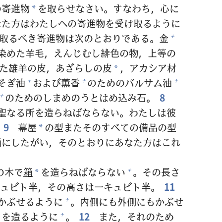
の
寄
進
物
を
取
らせなさい。すなわち，
心
に
*
なた
方
はわたしへの
寄
進
物
を
受
け
取
るように
取
るべき
寄
進
物
は
次
のとおりである。
金
+
染
めた
羊
毛
，えんじむし
緋
色
の
物
，
上
等
の
た
雄
羊
の
皮
，あざらしの
皮
，アカシア
材
*
そぎ
油
および
薫
香
のためのバルサム
油
+
+
+
のためのしまめのうとはめ
込
み
石
。
8
+
聖
なる
所
を
造
らねばならない。わたしは
彼
9
幕
屋
の
型
またそのすべての
備
品
の
型
*
柄
にしたがい，そのとおりにあなた
方
はこれ
の
木
で
箱
を
造
らねばならない
。その
長
さ
+
*
ュビト
半
，その
高
さは
一
キュビト
半
。
11
かぶせるように
。
内
側
にも
外
側
にもかぶせ
+
りを
造
るように
。
12
また，それのため
+