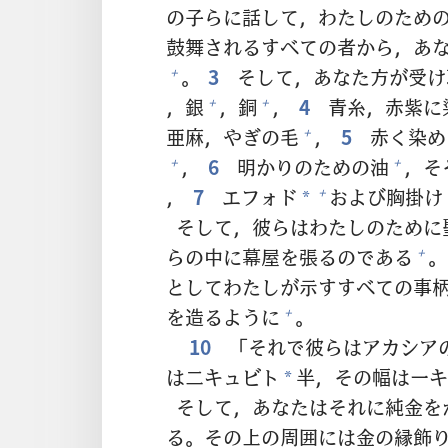
の
子
らに
話
して，わたしのため
鼓
舞
されるすべての
者
から，あ
。
3
そして，あなた
方
が
受
け
+
，
銀
，
銅
，
4
青
糸
，
赤
紫
に
+
+
亜
麻
，やぎの
毛
，
5
赤
く
染
め
+
，
6
明
かりのための
油
，そ
+
+
，
7
エフォド
および
胸
掛
け
+
*
そして，
彼
らはわたしのために
らの
中
に
幕
屋
を
張
るのである
。
+
としてわたしが
示
すすべての
事
を
造
るように
。
+
10
「それで
彼
らはアカシア
は
二
キュビト
半
，その
幅
は
一
キ
*
そして，あなたはそれに
純
金
を
る。その
上
の
周
囲
には
金
の
縁
飾