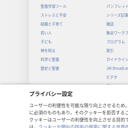
聖書学習ツール
パンフレット
ストレスと不安
シリーズ記
結婚と子育て
雑誌
若い人
集会ワーク
子ども
プログラム
神を知る
索引
科学と聖書
ガイドライ
歴史と聖書
JW Broadcas
ビデオ
音楽
プライバシー設定
音声劇
劇形式の聖
ユーザーの利便性を可能な限り向上させるため
に必須のものもあり，そのクッキーを拒否する
クッキーはユーザーの利便性を向上させる目的
は，
クッキーや類似の技術の使用に関する世界