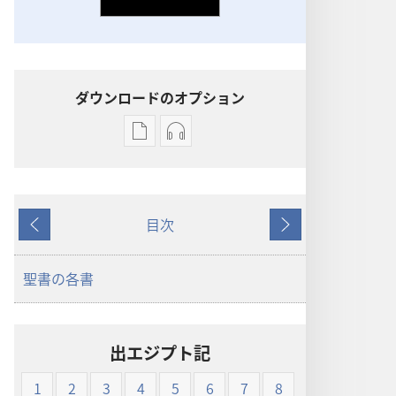
ダウンロードのオプション
出
オー
版
ディ
物
オ
の
の
目次
ダ
ダ
戻
次
ウ
ウ
る
へ
ン
ン
聖書の各書
ロー
ロー
ド
ド
オ
オ
出エジプト記
プ
プ
ショ
ショ
1
2
3
4
5
6
7
8