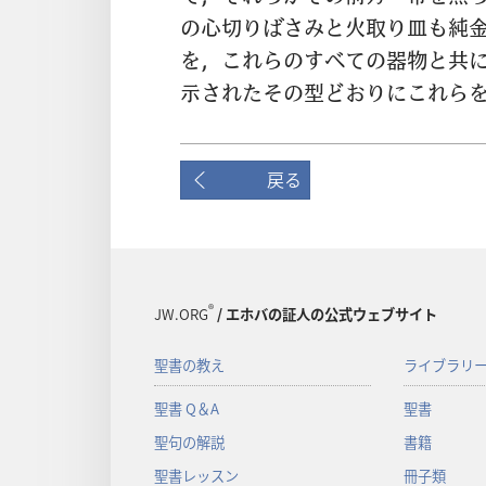
の
心
切
りばさみと
火
取
り
皿
も
純
を，これらのすべての
器
物
と
共
示
されたその
型
どおりにこれら
戻る
®
JW.ORG
/ エホバの証人の公式ウェブサイト
聖書の教え
ライブラリ
聖書 Q＆A
聖書
聖句の解説
書籍
聖書レッスン
冊子類