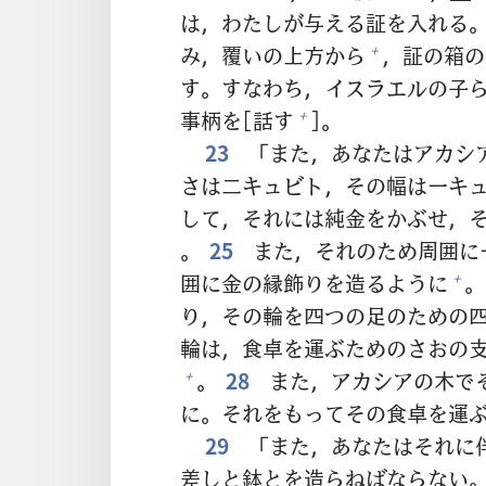
は，わたしが
与
える
証
を
入
れる
み，
覆
いの
上
方
から
，
証
の
箱
の
+
す。すなわち，イスラエルの
子
事
柄
を[
話
す
]。
+
23
「また，あなたはアカシ
さは
二
キュビト，その
幅
は
一
キ
して，それには
純
金
をかぶせ，
。
25
また，それのため
周
囲
に
囲
に
金
の
縁
飾
りを
造
るように
。
+
り，その
輪
を
四
つの
足
のための
輪
は，
食
卓
を
運
ぶためのさおの
。
28
また，アカシアの
木
で
+
に。それをもってその
食
卓
を
運
29
「また，あなたはそれに
差
しと
鉢
とを
造
らねばならない