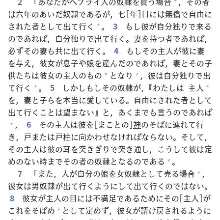
2
「あなたがヘブライ
人
の
奴
隷
を
買
う
場
合
，その
者
は
六
年
のあいだ
奴
隷
であるが，
七
[
年
]
目
には
無
償
で
自
由
に
された
者
として
出
て
行
く
。
3
もし
彼
が
自
分
独
りで
来
る
+
のであれば，
自
分
独
りで
出
て
行
く。
妻
を
持
つ
者
であれば，
必
ずその
妻
も
共
に
出
て
行
く。
4
もしその
主
人
が
彼
に
妻
を
与
え，
彼
女
が
息子
や
娘
を
産
んだのであれば，
妻
とその
子
供
たちは
彼
女
の
主
人
のもの
となり
，
彼
は
自
分
独
りで
出
+
*
て
行
く
。
5
しかしもしその
奴
隷
が，『わたしは
主
人
+
*
を，
妻
と
子
らを
本
当
に
愛
している。
自
由
にされた
者
として
出
て
行
くことは
望
まない』と，あくまでも
言
うのであれば
，
6
その
主
人
は
彼
を[まことの]
神
のそばに
連
れて
行
+
き，
戸
または
戸
柱
に
向
かわせなければならない。そして，
その
主
人
は
彼
の
耳
を
突
きぎりで
突
き
通
し，こうして
彼
は
定
めのない
時
までその
者
の
奴
隷
となるのである
。
+
7
「また，
人
が
自
分
の
娘
を
女
奴
隷
として
売
る
場
合
，
+
彼
女
は
男
奴
隷
が
出
て
行
くようにして
出
て
行
くのではない。
8
彼
女
が
主
人
の
目
には
不
満
足
であるためにその[
主
人
]が
これをそばめ
として
定
めず，
彼
女
が
請
け
戻
されるように
+