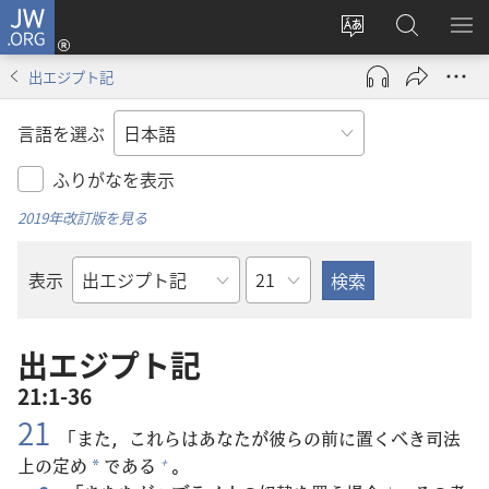
JW.ORG
ロ
サ
JW.ORG
メ
グ
イ
の
ニ
イ
出エジプト記
ト
検
を
ン
の
索
表
（新
言語を選ぶ
言
示
し
語
い
ふりがなを表示
を
タ
2019年改訂版を見る
変
ブ
え
で
章
表示
る
開
聖
く）
書
の
出エジプト記
書
21:1-36
名
21
「また，これらはあなたが
彼
らの
前
に
置
くべき
司
法
上
の
定
め
である
。
+
*
+