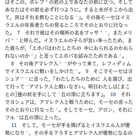
はそこの，ホレブ
の
岩
の
上
であなたの
前
に
立
つ。そして
*
あなたはその
岩
を
必
ず
打
つように。すると
水
がそこから
出
て，
民
はそれを
飲
むことになる
」。その
後
モーセはイス
+
ラエルの
年
長
者
たちの
見
るところでそのとおりに
行
なっ
た。
7
それで
彼
はその
場
所
の
名
をマッサ
，またメリ
+
*
バ
と
呼
んだ。イスラエルの
子
らが
言
い
争
ったため，ま
+
*
た
彼
らが，「エホバはわたしたちの
中
におられるのかおら
れないのか
」と
言
ってエホバを
試
みたためである
。
+
+
8
その
後
アマレク
人
がやって
来
て，レフィディム
+
*
でイスラエルに
戦
いをしかけた
。
9
そこでモーセはヨ
+
シュア
に
言
った，「わたしたちのために
人
を
選
び，
出
+
*
て
行
って
アマレク
人
と
戦
いなさい。
明日
わたしは[まこ
+
との]
神
の
杖
を
手
にして
丘
の
頂
に
立
ちます」。
10
それ
+
でヨシュアは，アマレク
人
と
戦
うために，モーセの
言
った
そのとおりに
行
なった
。そしてモーセ，アロン，それに
+
フル
は
丘
の
頂
に
上
った。
+
11
そして，モーセが
手
を
掲
げるとイスラエル
人
が
優
勢
になり
，その
手
を
下
ろすとアマレク
人
が
優
勢
になるの
+