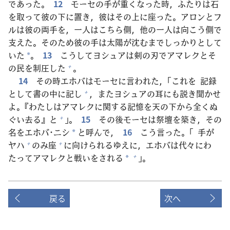
であった。
12
モーセの
手
が
重
くなった
時
，ふたりは
石
を
取
って
彼
の
下
に
置
き，
彼
はその
上
に
座
った。アロンとフ
ルは
彼
の
両
手
を，
一人
はこちら
側
，
他
の
一人
は
向
こう
側
で
支
えた。そのため
彼
の
手
は
太
陽
が
沈
むまでしっかりとして
いた
。
13
こうしてヨシュアは
剣
の
刃
でアマレクとそ
*
の
民
を
制
圧
した
。
+
14
その
時
エホバはモーセに
言
われた，「これを
記
録
として
書
の
中
に
記
し
，またヨシュアの
耳
にも
説
き
聞
かせ
+
よ。『わたしはアマレクに
関
する
記
憶
を
天
の
下
から
全
くぬ
ぐい
去
る』と
」。
15
その
後
モーセは
祭
壇
を
築
き，その
+
名
をエホバ･ニシ
と
呼
んで，
16
こう
言
った。「
手
が
*
ヤハ
のみ
座
に
向
けられるゆえに，エホバは
代
々
にわ
+
+
たってアマレクと
戦
いをされる
」。
+
*
戻る
次へ