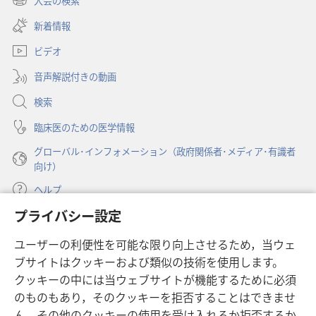
大会の検索
（新
い
し
新着情報
タ
い
ブ
ビデオ
タ
で
ブ
開
音声解説付きの動画
で
く）
開
検索
く）
臨床医のための医学情報
グローバル･インフォメーション（政府関係者･メディア･有識者
向け）
ヘルプ
プライバシー設定
寄付
（新
ユーザーの利便性を可能な限り向上させるため，当ウェ
し
ブサイトはクッキーおよび類似の技術を使用します。
い
ものみの塔 オンライン・ライブラリー
（新
タ
クッキーの中には当ウェブサイトが機能するために必須
し
ブ
®
のものもあり，そのクッキーを拒否することはできませ
JW Hub
い
（新
で
ん。その他のクッキーの使用を受け入れるか拒否するか
タ