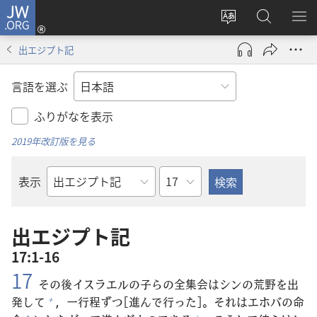
JW.ORG
ロ
サ
JW.ORG
メ
グ
イ
の
ニ
イ
出エジプト記
ト
検
を
ン
の
索
表
（新
言語を選ぶ
言
示
し
語
い
ふりがなを表示
を
タ
2019年改訂版を見る
変
ブ
え
で
章
表示
る
開
聖
く）
書
の
出エジプト記
書
17:1-16
名
17
その
後
イスラエルの
子
らの
全
集
会
はシンの
荒
野
を
出
発
して
，
一
行
程
ずつ[
進
んで
行
った]。それはエホバの
命
+
+