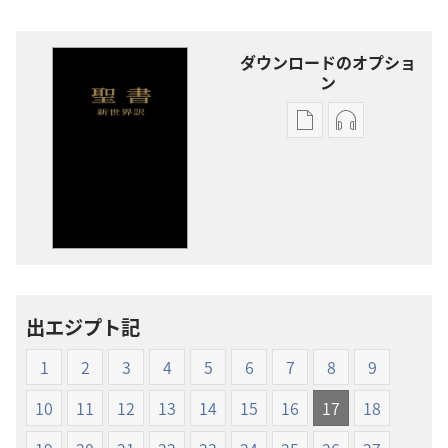
ダウンロードのオプショ
ン
出
オー
版
ディ
物
オ
の
の
ダ
ダ
ウ
ウ
ン
ン
ロー
ロー
出エジプト記
ド
ド
オ
オ
1
2
3
4
5
6
7
8
9
プ
プ
ショ
ショ
10
11
12
13
14
15
16
17
18
ン
ン