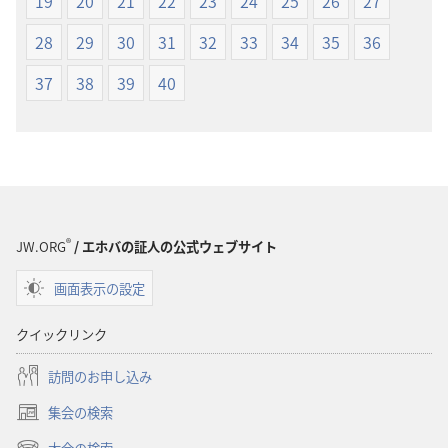
19
20
21
22
23
24
25
26
27
新
新
世
世
28
29
30
31
32
33
34
35
36
界
界
37
38
39
40
訳
訳
聖
聖
書
書
（1985
（1985
年
年
版）
版）
®
JW.ORG
/ エホバの証人の公式ウェブサイト
画面表示の設定
クイックリンク
訪問のお申し込み
集会の検索
（新
し