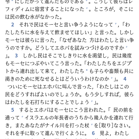
令
にしたがって
進
んだものである
。こうして
彼
らはレ
*
フィディムに
宿
営
することになった
。ところが，そこに
+
は
民
の
飲
む
水
がなかった。
2
それで
民
はモーセと
言
い
争
うようになって
，「わ
+
たしたちに
水
を
与
えて
飲
ませてほしい」と
言
った。しかし
モーセは
彼
らに
言
った，「なぜあなた
方
はわたしと
言
い
争
うのですか。どうしてエホバを
試
みつづけるのですか
+
」。
3
しかし
民
はそこでしきりに
水
を
渇
望
し，
民
は
幾
度
もモーセにつぶやいてこう
言
った。「わたしたちをエジプ
トから
連
れ
出
して
来
て，わたしたち
も
子
らや
畜
類
も
共
に
*
渇
きのために
死
なせるとはどういうわけなのか
」。
4
+
ついにモーセはエホバに
叫
んで
言
った，「わたしはこの
民
をどうすればよいのでしょうか。もう
少
しすれば，
彼
ら
はわたしを
石
打
ちにすることでしょう
」。
+
5
するとエホバはモーセにこう
言
われた。「
民
の
前
を
通
って
イスラエルの
年
長
者
のうちから
幾
人
かを
連
れて
行
+
き，またあなたがナイル
川
を
打
った
杖
を[
取
り]なさい。
+
それを
手
に
取
って
進
んで
行
くように。
6
見
よ，わたし