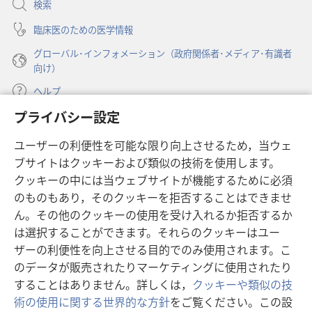
検索
く）
臨床医のための医学情報
グローバル･インフォメーション（政府関係者･メディア･有識者
向け）
ヘルプ
プライバシー設定
寄付
（新
ユーザーの利便性を可能な限り向上させるため，当ウェ
し
ブサイトはクッキーおよび類似の技術を使用します。
い
ものみの塔 オンライン・ライブラリー
（新
タ
クッキーの中には当ウェブサイトが機能するために必須
し
ブ
®
のものもあり，そのクッキーを拒否することはできませ
JW Hub
い
（新
で
ん。その他のクッキーの使用を受け入れるか拒否するか
タ
し
開
®
JW Library
ブ
は選択することができます。それらのクッキーはユー
い
く）
で
タ
ザーの利便性を向上させる目的でのみ使用されます。こ
®
Watchtower Library
開
ブ
のデータが販売されたりマーケティングに使用されたり
く）
で
することはありません。詳しくは，
クッキーや類似の技
開
術の使用に関する世界的な方針
をご覧ください。この設
く）