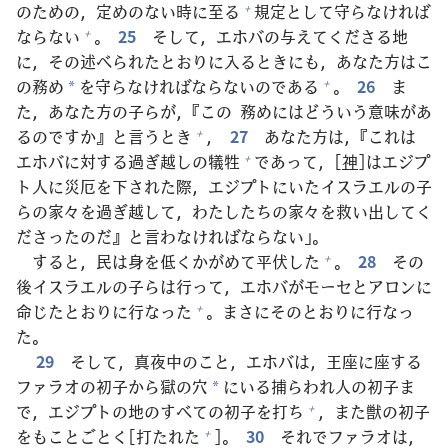
のための，
定
めのない
時
に
至
る
規
定
として
守
らなければ
+
ならない
。
25
そして，エホバの
与
えてくださる
地
+
に，その
述
べられたとおりに
入
るときにも，あなた
方
はこ
の
務
め
を
守
らなければならないのである
。
26
ま
+
*
た，あなた
方
の
子
らが，『この
務
めにはどういう
意
味
があ
るのですか』と
言
うとき
，
27
あなた
方
は，『これは
+
エホバに
対
する
過
ぎ
越
しの
犠
牲
であって，[
神
]はエジプ
+
ト
人
に
災
厄
を
下
された
際
，エジプトにいたイスラエルの
子
らの
家
々
を
過
ぎ
越
して，わたしたちの
家
々
を
救
い
出
してく
ださったのだ』と
言
わなければならない」。
すると，
民
は
身
を
低
くかがめて
平
伏
した
。
28
その
+
後
イスラエルの
子
らは
行
って，エホバがモーセとアロンに
命
じたとおりに
行
なった
。まさにそのとおりに
行
なっ
+
た。
29
そして，
真
夜
中
のこと，エホバは，
王
座
に
座
する
ファラオの
初
子
から
獄
の
穴
にいる
捕
らわれ
人
の
初
子
ま
*
で，エジプトの
地
のすべての
初
子
を
打
ち
，また
獣
の
初
子
+
をもことごとく[
打
たれた
]。
30
それでファラオは，
+