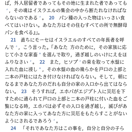
ば，
外
人
居
留
者
であってもその
地
に
生
まれた
者
であっても
，その
魂
はイスラエルの
集
会
の
中
から
断
たれなければな
+
らないのである
。
20
パン
種
の
入
った
物
はいっさい
食
+
べてはいけない。あなた
方
はその
住
むすべての
所
で
無
酵
母
パンを
食
べる』」。
21
直
ちにモーセはイスラエルのすべての
年
長
者
を
呼
んで
，こう
言
った。「あなた
方
のために，その
家
族
に
応
+
じて
小
さな
家
畜
を
選
んで
取
り，
過
ぎ
越
しのいけにえをほ
*
ふりなさい
。
22
また，ヒソプ
の
束
を
取
って
水
盤
に
+
+
入
れた
血
に
浸
し
，その
水
盤
の
血
の
幾
らかを
戸
口
の
上
部
と
*
二
本
の
戸
柱
にはたき
付
けなければならない。そして，
朝
に
なるまであなた
方
のだれも
自
分
の
家
の
入
口
から
出
てはなら
ない。
23
そうすれば，エホバがエジプト
人
に
災
厄
を
下
すために
通
られて
戸
口
の
上
部
と
二
本
の
戸
柱
に
付
いた
血
をご
覧
になる
時
，エホバは
必
ずその
入
口
を
過
ぎ
越
し，
滅
びがあ
なた
方
の
家
に
入
ってあなた
方
に
災
厄
をもたらすことがない
ようにされるであろう
。
+
24
「それであなた
方
はこの
事
を，
自
分
と
自
分
の
子
ら