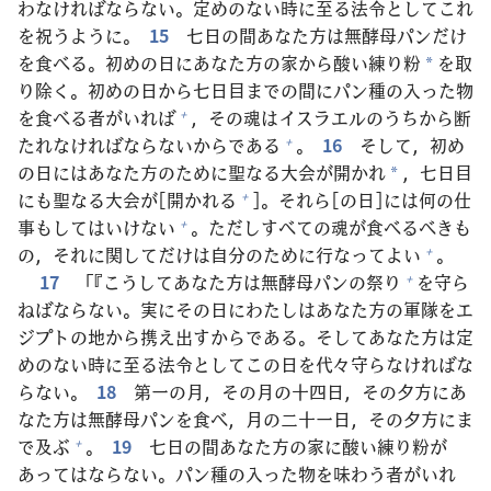
わなければならない。
定
めのない
時
に
至
る
法
令
としてこれ
を
祝
うように。
15
七
日
の
間
あなた
方
は
無
酵
母
パンだけ
を
食
べる。
初
めの
日
にあなた
方
の
家
から
酸
い
練
り
粉
を
取
*
り
除
く。
初
めの
日
から
七
日
目
までの
間
にパン
種
の
入
った
物
を
食
べる
者
がいれば
，その
魂
はイスラエルのうちから
断
+
たれなければならないからである
。
16
そして，
初
め
+
の
日
にはあなた
方
のために
聖
なる
大
会
が
開
かれ
，
七
日
目
*
にも
聖
なる
大
会
が[
開
かれる
]。それら[の
日
]には
何
の
仕
+
事
もしてはいけない
。ただしすべての
魂
が
食
べるべきも
+
の，それに
関
してだけは
自
分
のために
行
なってよい
。
+
17
「『こうしてあなた
方
は
無
酵
母
パンの
祭
り
を
守
ら
+
ねばならない。
実
にその
日
にわたしはあなた
方
の
軍
隊
をエ
ジプトの
地
から
携
え
出
すからである。そしてあなた
方
は
定
めのない
時
に
至
る
法
令
としてこの
日
を
代
々
守
らなければな
らない。
18
第
一
の
月
，その
月
の
十
四
日
，その
夕
方
にあ
なた
方
は
無
酵
母
パンを
食
べ，
月
の
二
十
一
日
，その
夕
方
にま
で
及
ぶ
。
19
七
日
の
間
あなた
方
の
家
に
酸
い
練
り
粉
が
+
あってはならない。パン
種
の
入
った
物
を
味
わう
者
がいれ