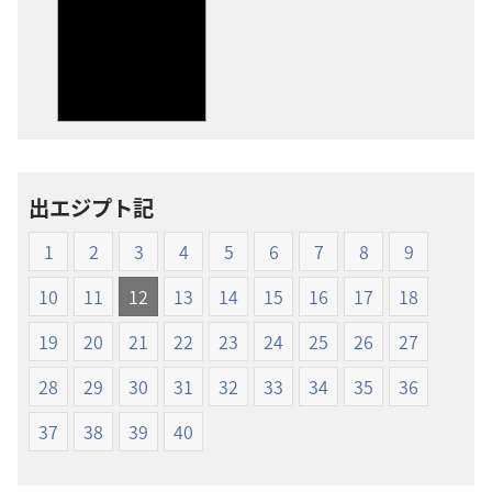
版
ディ
物
オ
の
の
ダ
ダ
ウ
ウ
ン
ン
ロー
ロー
出エジプト記
ド
ド
オ
オ
1
2
3
4
5
6
7
8
9
プ
プ
ショ
ショ
10
11
12
13
14
15
16
17
18
ン
ン
19
20
21
22
23
24
25
26
27
新
新
世
世
28
29
30
31
32
33
34
35
36
界
界
37
38
39
40
訳
訳
聖
聖
書
書