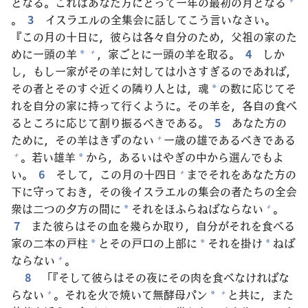
となる。これはあなた
方
にとって
一
年
の
最
初
の
月
となる
。
3
イスラエルの
全
集
会
に
話
してこう
言
いなさい。
『この
月
の
十
日
に，
彼
らは
各
々
自
分
のため，
父
祖
の
家
のた
めに
一
頭
の
羊
，
家
ごとに
一
頭
の
羊
を
取
る。
4
しか
+
*
し，もし
一
家
がその
羊
に
対
しては
小
さすぎるのであれば，
その
者
とそのすぐ
近
くの
隣
り
人
とは，
魂
の
数
に
応
じてそ
*
れを
自
分
の
家
に
持
って
行
くように。その
羊
を，
各
自
の
食
べ
るところに
応
じて
割
り
振
るべきである。
5
あなた
方
の
ために，その
羊
はきずのない
一
歳
の
雄
であるべきである
+
。
若
い
雄
羊
から，あるいはやぎの
中
から
選
んでもよ
+
*
い。
6
そして，この
月
の
十
四
日
までそれをあなた
方
の
+
下
に
守
っておき，その
後
イスラエルの
集
会
の
者
たちの
全
会
衆
は
二
つの
夕
方
の
間
に
それをほふらねばならない
。
+
*
7
また
彼
らはその
血
を
幾
らか
取
り，
自
分
がそれを
食
べる
家
の
二
本
の
戸
柱
とその
戸
口
の
上
部
に
それを
掛
け
ねば
*
*
*
ならない
。
+
8
「『そして
彼
らはその
夜
にその
肉
を
食
べなければな
らない
。それを
火
で
焼
いて
無
酵
母
パン
と
共
に，また
+
+
*