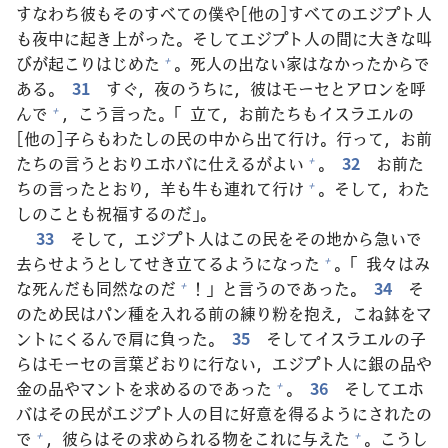
すなわち
彼
もそのすべての
僕
や[
他
の]すべてのエジプト
人
も
夜
中
に
起
き
上
がった。そしてエジプト
人
の
間
に
大
きな
叫
びが
起
こりはじめた
。
死
人
の
出
ない
家
はなかったからで
+
ある。
31
すぐ，
夜
のうちに，
彼
はモーセとアロンを
呼
んで
，こう
言
った。「
立
て，お
前
たちもイスラエルの
+
[
他
の]
子
らもわたしの
民
の
中
から
出
て
行
け。
行
って，お
前
たちの
言
うとおりエホバに
仕
えるがよい
。
32
お
前
た
+
ちの
言
ったとおり，
羊
も
牛
も
連
れて
行
け
。そして，わた
+
しのことも
祝
福
するのだ」。
33
そして，エジプト
人
はこの
民
をその
地
から
急
いで
去
らせようとしてせき
立
てるようになった
。「
我
々
はみ
+
な
死
んだも
同
然
なのだ
！」と
言
うのであった。
34
そ
+
のため
民
はパン
種
を
入
れる
前
の
練
り
粉
を
抱
え，こね
鉢
をマ
ントにくるんで
肩
に
負
った。
35
そしてイスラエルの
子
らはモーセの
言
葉
どおりに
行
ない，エジプト
人
に
銀
の
品
や
金
の
品
やマントを
求
めるのであった
。
36
そしてエホ
+
バはその
民
がエジプト
人
の
目
に
好
意
を
得
るようにされたの
で
，
彼
らはその
求
められる
物
をこれに
与
えた
。こうし
+
+