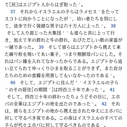
て[
民
]はエジプト
人
からはぎ
取
った
。
+
37
それからイスラエルの
子
らはラメセス
をたって
+
スコトに
向
かうことになったが
，
幼
い
者
たちを
別
にし
+
て，
徒
歩
で
行
く
強
健
な
男
子
は
六
十
万
人
に
上
った
。
38
+
そして
入
り
混
じった
大
集
団
も
彼
らと
共
に
上
って
行
+
*
き，
加
えて
羊
の
群
れと
牛
の
群
れ，おびただしい
数
の
家
畜
が
一
緒
であった。
39
そして
彼
らはエジプトから
携
えて
来
た
練
り
粉
を
焼
いて
丸
い
菓
子
，つまり
無
酵
母
パンにした。そ
れはパン
種
を
入
れてなかったからである。エジプトから
追
い
立
てられてゆっくりひまを
取
ることができず，また
自
分
たちのための
食
糧
を
用
意
してもいなかったのである
。
+
40
そして，エジプトに
住
んだ
イスラエルの
子
ら
+
*
のその
居
住
[の
期
間
]は
四
百
三
十
年
であった
。
41
+
+
*
そして，
四
百
三
十
年
の
終
わったちょうどその
日
に，エホ
バの
全
軍
はエジプトの
地
を
出
たのであった
。
42
それ
+
は，
彼
らをエジプトの
地
から
携
え
出
されたゆえにエホバに
対
して
守
るべき
夜
である。この
夜
はイスラエルのすべての
子
らが
代
々
エホバに
対
して
守
るべきものである
。
+