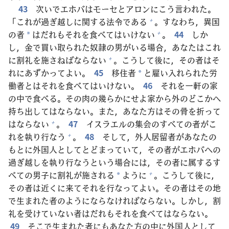
43
次
いでエホバはモーセとアロンにこう
言
われた。
「これが
過
ぎ
越
しに
関
する
法
令
である
。すなわち，
異
国
+
の
者
はだれもそれを
食
べてはいけない
。
44
しか
+
*
し，
金
で
買
い
取
られた
奴
隷
の
男
がいる
場
合
，あなたはこれ
に
割
礼
を
施
さねばならない
。こうして
後
に，その
者
はそ
+
れにあずかってよい。
45
移
住
者
と
雇
い
入
れられた
労
*
働
者
とはそれを
食
べてはいけない。
46
それを
一
軒
の
家
の
中
で
食
べる。その
肉
の
幾
らかにせよ
家
から
外
のどこかへ
持
ち
出
してはならない。また，あなた
方
はその
骨
を
折
って
はならない
。
47
イスラエルの
集
会
のすべての
者
がこ
+
れを
執
り
行
なう
。
48
そして，
外
人
居
留
者
があなたの
+
もとに
外
国
人
としてとどまっていて，その
者
がエホバへの
過
ぎ
越
しを
執
り
行
なうという
場
合
には，その
者
に
属
するす
べての
男
子
に
割
礼
が
施
される
ように
。こうして
後
に，
+
*
その
者
は
近
くに
来
てそれを
行
なってよい。その
者
はその
地
で
生
まれた
者
のようにならなければならない。しかし，
割
礼
を
受
けていない
者
はだれもそれを
食
べてはならない。
49
そこで
生
まれた
者
にもあなた
方
の
中
に
外
国
人
として