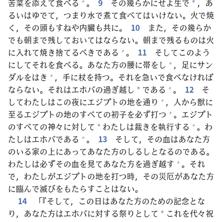
苦
菜
を
添
えて
食
べる
。
9
その
幾
らかにせよ
生
で
，あ
+
*
るいはゆでて，つまり
水
で
煮
て
食
べてはいけない。
火
で
焼
く，その
頭
もすねや
内
臓
も
共
に。
10
また，その
幾
らか
でも
朝
まで
残
しておいてはならない。
朝
まで
残
るものは
火
に
入
れて
焼
き
捨
てるべきである
。
11
そしてこのよう
+
にしてそれを
食
べる。あなた
方
の
腰
に
帯
をし
，
足
にサン
+
ダルをはき
，
手
に
杖
を
持
つ。それを
急
いで
食
べなければ
+
ならない。それはエホバの
過
ぎ
越
し
である
。
12
そ
+
*
してわたしはこの
夜
にエジプトの
地
を
通
り
，
人
から
獣
に
+
至
るエジプトの
地
のすべての
初
子
を
必
ず
打
つ
。エジプト
+
のすべての
神
々
に
対
して
わたしは
裁
きを
執
行
する
。わ
+
*
たしはエホバである
。
13
そして，その
血
はあなた
方
+
のいる
家
の
上
にあってあなた
方
のしるしとなるのである。
わたしは
必
ずその
血
を
見
てあなた
方
を
過
ぎ
越
す
。それ
+
で，わたしがエジプトの
地
を
打
つ
時
，その
災
厄
があなた
方
に
臨
んで
滅
びをもたらすことはない。
14
「『そして，この
日
はあなた
方
のための
記
念
とな
り，あなた
方
はエホバに
対
する
祭
りとして
これを
代
々
祝
*