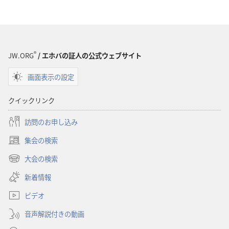
（1985
（1985
年
年
版）
版）
®
JW.ORG
/ エホバの証人の公式ウェブサイト
画面表示の設定
クイックリンク
訪問のお申し込み
集会の検索
（新
し
大会の検索
（新
い
し
新着情報
タ
い
ブ
ビデオ
タ
で
ブ
開
音声解説付きの動画
で
く）
開