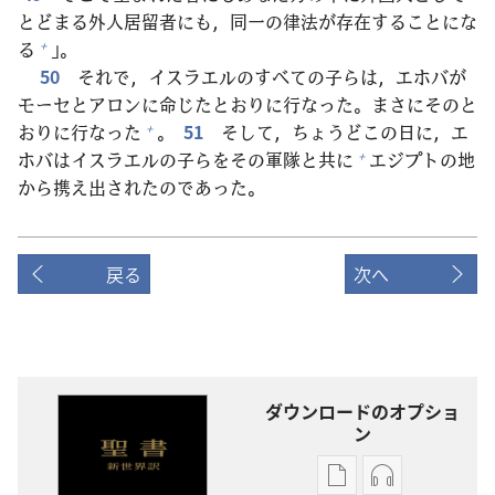
とどまる
外
人
居
留
者
にも，
同
一
の
律
法
が
存
在
することにな
る
」。
+
50
それで，イスラエルのすべての
子
らは，エホバが
モーセとアロンに
命
じたとおりに
行
なった。まさにそのと
おりに
行
なった
。
51
そして，ちょうどこの
日
に，エ
+
ホバはイスラエルの
子
らをその
軍
隊
と
共
に
エジプトの
地
+
から
携
え
出
されたのであった。
戻る
次へ
ダウンロードのオプショ
ン
出
オー