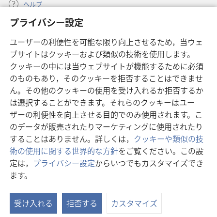
ヘルプ
プライバシー設定
寄付
（新
ユーザーの利便性を可能な限り向上させるため，当ウェ
し
ブサイトはクッキーおよび類似の技術を使用します。
い
ものみの塔 オンライン・ライブラリー
（新
タ
クッキーの中には当ウェブサイトが機能するために必須
し
ブ
®
のものもあり，そのクッキーを拒否することはできませ
JW Hub
い
（新
で
ん。その他のクッキーの使用を受け入れるか拒否するか
タ
し
開
®
JW Library
ブ
は選択することができます。それらのクッキーはユー
い
く）
で
タ
ザーの利便性を向上させる目的でのみ使用されます。こ
®
Watchtower Library
開
ブ
のデータが販売されたりマーケティングに使用されたり
く）
で
することはありません。詳しくは，
クッキーや類似の技
開
術の使用に関する世界的な方針
をご覧ください。この設
く）
定は，
プライバシー設定
からいつでもカスタマイズでき
Copyright
© 2026 Watch Tower Bible and Tract Society of Pennsylvania.
ます。
目
利用規約
|
プライバシーに関する方針
|
プライバシー設定
次
受け入れる
拒否する
カスタマイズ
を