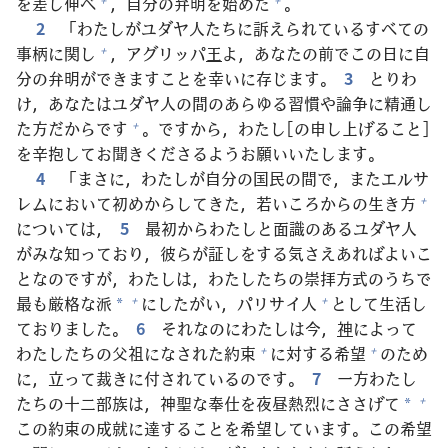
を
差
し
伸
べ
，
自
分
の
弁
明
を
始
めた
。
2
「わたしがユダヤ
人
たちに
訴
えられているすべての
事
柄
に
関
し
，アグリッパ
王
よ，あなたの
前
でこの
日
に
自
+
分
の
弁
明
ができますことを
幸
いに
存
じます。
3
とりわ
け，あなたはユダヤ
人
の
間
のあらゆる
習
慣
や
論
争
に
精
通
し
た
方
だからです
。ですから，わたし[の
申
し
上
げること]
+
を
辛
抱
してお
聞
きくださるようお
願
いいたします。
4
「まさに，わたしが
自
分
の
国
民
の
間
で，またエルサ
レムにおいて
初
めからしてきた，
若
いころからの
生
き
方
+
については，
5
最
初
からわたしと
面
識
のあるユダヤ
人
がみな
知
っており，
彼
らが
証
しをする
気
さえあればよいこ
となのですが，わたしは，わたしたちの
崇
拝
方
式
のうちで
最
も
厳
格
な
派
にしたがい，パリサイ
人
として
生
活
し
+
+
*
ておりました。
6
それなのにわたしは
今
，
神
によって
わたしたちの
父
祖
になされた
約
束
に
対
する
希
望
のため
+
+
に，
立
って
裁
きに
付
されているのです。
7
一
方
わたし
たちの
十
二
部
族
は，
神
聖
な
奉
仕
を
夜
昼
熱
烈
にささげて
+
*
この
約
束
の
成
就
に
達
することを
希
望
しています。この
希
望