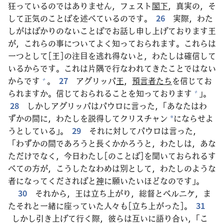
狂
っているのではありません，フェスト
閣
下
，
真
実
の，そ
して
正
気
のことばを
述
べているのです。
26
実
際
，わた
しがはばかりのないことばでお
話
し
申
し
上
げております
王
が，これらの
事
についてよく
知
っておられます。これらは
一
つとして[
王
]の
注
目
を
逃
れ
得
ないと，わたしは
確
信
して
いるからです。これは
片
隅
で
行
なわれてきたことではない
からです
。
27
アグリッパ
王
，
預
言
者
たち
を
信
じてお
+
られますか。
信
じておられることを
知
っております
」。
+
28
しかしアグリッパはパウロに
言
った，「あなたはわ
ずかの
間
に，わたしを
説
得
してクリスチャン
にならせよ
*
うとしている」。
29
それに
対
してパウロは
言
った，
「わずかの
間
であろうと
長
くかかろうと，わたしは，あな
ただけでなく，
今日
わたし[のことば]を
聞
いておられるす
べての
方
が，こうしたなわめは
別
として，わたしのような
者
になってくださればと
神
に
願
いたいほどなのです」。
30
それから，
王
は
立
ち
上
がり，
総
督
とベルニケ，ま
たそれと
一
緒
に
座
っていた
人
々
も[
立
ち
上
がった]。
31
しかし
引
き
上
げて
行
く
際
，
彼
らは
互
いに
語
り
合
い，「こ