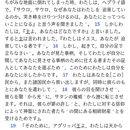
ちがみな
地
面
に
倒
れてしまった
時
，わたしは，ヘブライ
語
で，『サウロ，サウロ，なぜあなたはわたしを
迫
害
してい
るのか。
突
き
棒
をけりつづけるのは，あなたにとってつら
いことになる』と
言
う
声
を
聞
きました
。
15
しかしわ
+
たしは，『
主
よ，あなたはどなたですか』と
言
いました。
すると
主
は
言
われました，『わたしはイエス，あなたが
迫
害
している
者
です
。
16
しかし，
起
きて，
自
分
の
足
で
+
立
ちなさい
。あなたが
見
た
事
柄
，そしてわたしが
自
分
に
+
関
してあなたに
見
させる
事
柄
のために
仕
える
者
またその
証
人
としてあなたを
選
ぶため
，このためにわたしは
自
分
を
+
あなたに
示
したからです。
17
わたしはあなたを[この]
民
から，また
諸
国
民
から
救
い
出
しますが，
同
時
に
彼
らのも
とにあなたを
遣
わして
，
18
彼
らの
目
を
開
けさせ
，
+
+
彼
らを
闇
から
光
に，サタンの
権
威
から
神
に
転
じさせ
+
+
+
ます。それは，
彼
らが
罪
の
許
し
と，わたしに
対
する
信
仰
+
によって
神
聖
にされた
者
たち
の
間
にある
相
続
財
産
とを
+
+
受
けるためです』。
19
「そのために，アグリッパ
王
よ，わたしは
天
から