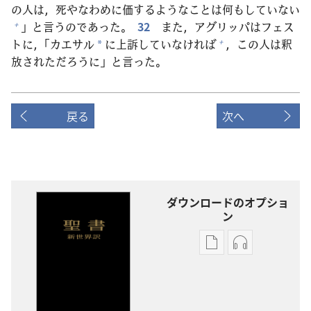
の
人
は，
死
やなわめに
価
するようなことは
何
もしていない
」と
言
うのであった。
32
また，アグリッパはフェス
+
トに，「カエサル
に
上
訴
していなければ
，この
人
は
釈
+
*
放
されただろうに」と
言
った。
戻る
次へ
ダウンロードのオプショ
ン
出
オー
版
ディ
物
オ
の
の