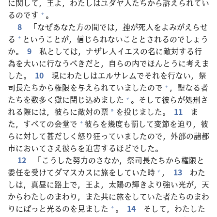
に
関
して，
王
よ，わたしはユダヤ
人
たちから
訴
えられてい
るのです
。
+
8
「なぜあなた
方
の
間
では，
神
が
死
人
をよみがえらせ
る
ということが，
信
じられないこととされるのでしょう
+
か。
9
私
としては，ナザレ
人
イエスの
名
に
敵
対
する
行
為
を
大
いに
行
なうべきだと，
自
らの
内
でほんとうに
考
えま
した。
10
現
にわたしはエルサレムでそれを
行
ない，
祭
司
長
たちから
権
限
を
与
えられていましたので
，
聖
なる
者
+
たちを
数
多
く
獄
に
閉
じ
込
めました
。そして
彼
らが
処
刑
さ
+
れる
際
には，
彼
らに
敵
対
の
票
を
投
じました。
11
ま
*
た，すべての
会
堂
で
彼
らを
幾
度
も
罰
して
変
節
を
迫
り，
彼
+
らに
対
して
甚
だしく
怒
り
狂
っていましたので，
外
部
の
諸
都
市
においてさえ
彼
らを
迫
害
するほどでした。
12
「こうした
努
力
のさなか，
祭
司
長
たちから
権
限
と
委
任
を
受
けてダマスカスに
旅
をしていた
時
，
13
わた
+
しは，
真
昼
に
路
上
で，
王
よ，
太
陽
の
輝
きより
強
い
光
が，
天
からわたしのまわり，また
共
に
旅
をしていた
者
たちのまわ
りにぱっと
光
るのを
見
ました
。
14
そして，わたした
+