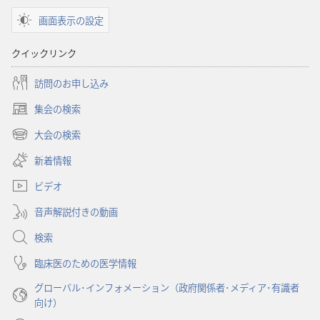
画面表示の設定
クイックリンク
訪問のお申し込み
集会の検索
（新
し
大会の検索
（新
い
し
新着情報
タ
い
ブ
ビデオ
タ
で
ブ
開
音声解説付きの動画
で
く）
開
検索
く）
臨床医のための医学情報
グローバル･インフォメーション（政府関係者･メディア･有識者
向け）