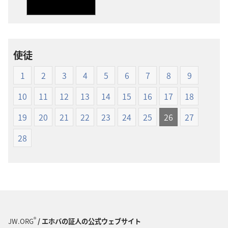
ダ
ダ
ウ
ウ
ン
ン
ロー
ロー
使徒
ド
ド
オ
オ
1
2
3
4
5
6
7
8
9
プ
プ
ショ
ショ
10
11
12
13
14
15
16
17
18
ン
ン
19
20
21
22
23
24
25
26
27
新
新
世
世
28
界
界
訳
訳
聖
聖
書
書
（1985
（1985
年
年
®
JW.ORG
/ エホバの証人の公式ウェブサイト
版）
版）