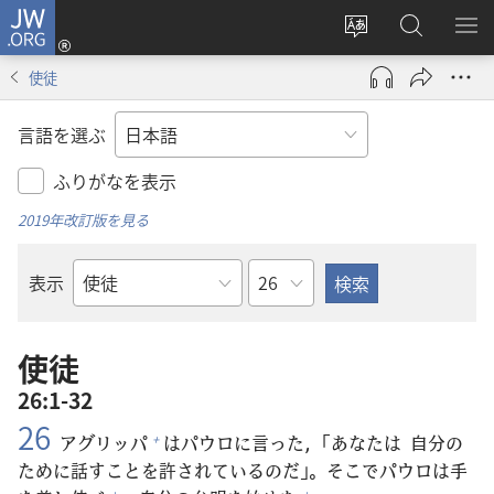
JW.ORG
ロ
サ
JW.ORG
メ
グ
イ
の
ニ
イ
使徒
ト
検
を
ン
の
索
表
（新
言語を選ぶ
言
示
し
語
い
ふりがなを表示
を
タ
2019年改訂版を見る
変
ブ
え
で
章
表示
る
開
聖
く）
書
の
使徒
書
26:1-32
名
26
アグリッパ
はパウロに
言
った，「あなたは
自
分
の
+
ために
話
すことを
許
されているのだ」。そこでパウロは
手
+
+