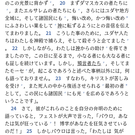
のこの
光
景
に
背
かず
，
20
まずダマスカスの
者
たちに
+
，またエルサレムの
者
たちにも
，さらにはユダヤ
地
方
+
+
全
域
に，そして
諸
国
民
にも
，
悔
い
改
め，かつ
悔
い
改
め
+
*
にふさわしい
業
をして
神
に
転
ずるようにとの
音
信
を
伝
え
+
てまわりました。
21
こうした
事
のために，ユダヤ
人
た
ちはわたしを
神
殿
で
捕
らえ，そして
殺
そうと
企
てました
+
。
22
しかしながら，わたしは
神
からの
助
け
を
得
てき
+
ましたので，この
日
に
至
るまで，
小
なる
者
にも
大
なる
者
に
も
証
しを
続
けています。しかし，
預
言
者
たち
，そしてま
+
たモーセ
が，
起
こるであろうと
述
べた
事
柄
以
外
には，
何
+
も
語
っておりません。
23
すなわち，キリストが
苦
しみ
を
受
け
，また
死
人
の
中
から
復
活
させられる
最
初
の
者
+
+
*
として，この
民
にも
諸
国
民
にも
光
を
広
めるであろうと
+
+
いうことです」。
24
さて，
彼
がこれらのことを
自
分
の
弁
明
のために
語
っていると，フェストが
大
声
で
言
った，「パウロ，あな
たは
気
が
狂
っている
！
博
学
があなたを
狂
気
させている
+
のだ！」
25
しかしパウロは
言
った，「わたしは
気
が