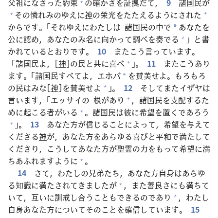
父
祖
になさった
約
束
の
確
かさを
証
拠
だて，
9
諸
国
民
が
+
その
憐
れみのゆえに
神
の
栄
光
をたたえるようにされた
+
+
からです。「それゆえにわたしは
諸
国
民
の
中
で
あなたを
*
公
に
認
め，あなたのみ
名
に
向
かって
調
べを
奏
でる
」と
書
+
かれているとおりです。
10
またこう
言
っています。
「
諸
国
民
よ，[
神
]の
民
と
共
に
喜
べ
」。
11
またこうあり
+
ます。「
諸
国
民
すべてよ，エホバ
を
賛
美
せよ。もろもろ
*
の
民
はみな[
神
]を
賛
美
せよ
」。
12
そしてまたイザヤは
+
言
います，「エッサイの
根
があり
，
諸
国
民
を
支
配
するた
+
めに
起
こる
者
がいる
。
諸
国
民
は
彼
に
希
望
を
置
くであろう
+
」。
13
あなた
方
が
信
じることによって，
希
望
を
与
えて
+
くださる
神
が，あなた
方
をあらゆる
喜
びと
平
和
で
満
たして
くださり，こうしてあなた
方
が
聖
霊
の
力
をもって
希
望
に
満
ちあふれますように
。
+
14
さて，わたしの
兄
弟
たち，あなた
方
自
身
はあらゆ
る
知
識
に
満
たされてきましたが
，また
善
良
さにも
満
ちて
+
いて，
互
いに
訓
戒
し
合
うこともできるのであり
，わたし
+
自
身
あなた
方
についてそのことを
確
信
しています。
15