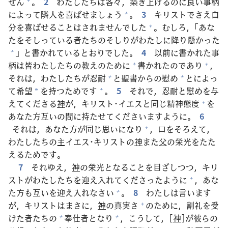
せん
。
2
わたしたちは
各
々
，
築
き
上
げるのに
良
い
事
柄
によって
隣
人
を
喜
ばせましょう
。
3
キリストでさえ
自
+
分
を
喜
ばせることはされませんでした
。むしろ，「あな
+
たをそしっている
者
たちのそしりがわたしに
降
り
懸
かった
」と
書
かれているとおりでした。
4
以
前
に
書
かれた
事
+
柄
は
皆
わたしたちの
教
えのために
書
かれたのであり
，
+
+
それは，わたしたちが
忍
耐
と
聖
書
からの
慰
め
とによっ
+
+
て
希
望
を
持
つためです
。
5
それで，
忍
耐
と
慰
めを
与
+
*
えてくださる
神
が，キリスト･イエスと
同
じ
精
神
態
度
を
+
あなた
方
互
いの
間
に
持
たせてくださいますように。
6
それは，あなた
方
が
同
じ
思
いになり
，
口
をそろえて，
+
わたしたちの
主
イエス･キリストの
神
また
父
の
栄
光
をたた
えるためです。
7
それゆえ，
神
の
栄
光
となることを
目
ざしつつ，キリ
ストがわたしたちを
迎
え
入
れてくださったように
，あな
+
た
方
も
互
いを
迎
え
入
れなさい
。
8
わたしは
言
います
+
が，キリストはまさに，
神
の
真
実
さ
のために，
割
礼
を
受
+
けた
者
たちの
奉
仕
者
となり
，こうして，[
神
]が
彼
らの
+
+