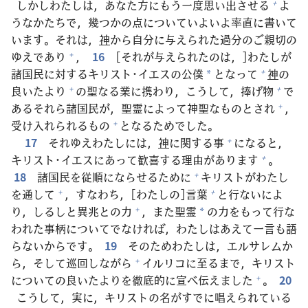
しかしわたしは，あなた
方
にもう
一
度
思
い
出
させる
よ
+
うなかたちで，
幾
つかの
点
についていよいよ
率
直
に
書
いて
います。それは，
神
から
自
分
に
与
えられた
過
分
のご
親
切
の
ゆえであり
，
16
[それが
与
えられたのは，]わたしが
+
諸
国
民
に
対
するキリスト･イエスの
公
僕
となって
神
の
+
*
良
いたより
の
聖
なる
業
に
携
わり，こうして，
捧
げ
物
で
+
+
あるそれら
諸
国
民
が，
聖
霊
によって
神
聖
なものとされ
，
+
受
け
入
れられるもの
となるためでした。
+
17
それゆえわたしには，
神
に
関
する
事
になると，
+
キリスト･イエスにあって
歓
喜
する
理
由
があります
。
+
18
諸
国
民
を
従
順
にならせるために
キリストがわたし
+
を
通
して
，すなわち，[わたしの]
言
葉
と
行
ないによ
+
+
り，しるしと
異
兆
との
力
，また
聖
霊
の
力
をもって
行
な
+
*
われた
事
柄
についてでなければ，わたしはあえて
一
言
も
語
らないからです。
19
そのためわたしは，エルサレムか
ら，そして
巡
回
しながら
イルリコに
至
るまで，キリスト
+
についての
良
いたよりを
徹
底
的
に
宣
べ
伝
えました
。
20
+
こうして，
実
に，キリストの
名
がすでに
唱
えられている