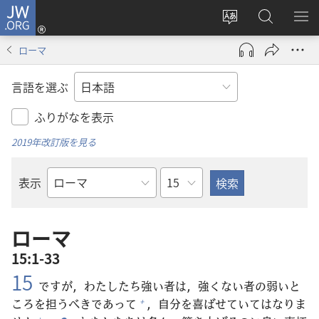
JW.ORG
ロ
サ
JW.ORG
メ
グ
イ
の
ニ
イ
ローマ
ト
検
を
ン
の
索
表
（新
言語を選ぶ
言
示
し
語
い
ふりがなを表示
を
タ
2019年改訂版を見る
変
ブ
え
で
章
表示
る
開
聖
く）
書
の
ローマ
書
15:1-33
名
15
ですが，わたしたち
強
い
者
は，
強
くない
者
の
弱
いと
ころを
担
うべきであって
，
自
分
を
喜
ばせていてはなりま
+
+