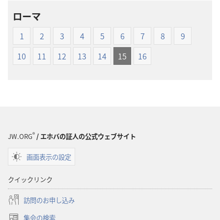
ロー
ロー
ローマ
ド
ド
オ
オ
1
2
3
4
5
6
7
8
9
プ
プ
ショ
ショ
10
11
12
13
14
15
16
ン
ン
新
新
世
世
界
界
訳
訳
聖
聖
®
JW.ORG
/ エホバの証人の公式ウェブサイト
書
書
（1985
（1985
画面表示の設定
年
年
版）
版）
クイックリンク
訪問のお申し込み
集会の検索