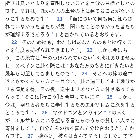
所
では
良
いたよりを
宣
明
しないことを
自
分
の
目
標
としたの
です。それは，ほかの
人
の
土
台
の
上
に
建
てることがないよ
うにするためです
。
21
「
彼
について
何
も
告
げ
知
らさ
+
れていなかった
者
たちが
見
，
聞
いたことのなかった
者
たち
が
理
解
するであろう
」と
書
かれているとおりです。
+
22
そのためにも，わたしはあなた
方
のもとに
行
くこ
とを
何
度
も
妨
げられてきました
。
23
しかし
今
はも
+
う，この
地
方
に[
手
のつけられていない]
区
域
はありません
し，スペインに
赴
く
際
には
あなた
方
のもとに
行
きたいと
+
幾
年
も
切
望
してきましたので
，
24
そこへの
旅
の
途
中
+
でともかくあなた
方
に
一
目
会
い，
共
に
過
ごしてまず
幾
分
か
でも
満
足
を
得
，その
後
，
途
中
まであなた
方
に
付
き
添
っても
らって
そこに[
行
こう]と
希
望
しています。
25
しかし
+
今
は，
聖
なる
者
たちに
奉
仕
するためエルサレムに
旅
をする
ところです
。
26
マケドニアとアカイア
の
人
々
+
+
*
が，エルサレムにいる
聖
なる
者
たちのうちの
貧
しい
人
々
に
寄
付
をして
，
自
分
たちの
物
を
喜
んで
分
け
合
おうとしたか
+
らです。
27
確
かに，
彼
らは
喜
んでそうしました。です