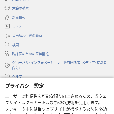
（新
し
大会の検索
（新
い
し
新着情報
タ
い
ブ
ビデオ
タ
で
ブ
開
音声解説付きの動画
で
く）
開
検索
く）
臨床医のための医学情報
グローバル･インフォメーション（政府関係者･メディア･有識者
向け）
ヘルプ
プライバシー設定
寄付
（新
ユーザーの利便性を可能な限り向上させるため，当ウェ
し
ブサイトはクッキーおよび類似の技術を使用します。
い
ものみの塔 オンライン・ライブラリー
（新
タ
クッキーの中には当ウェブサイトが機能するために必須
し
ブ
®