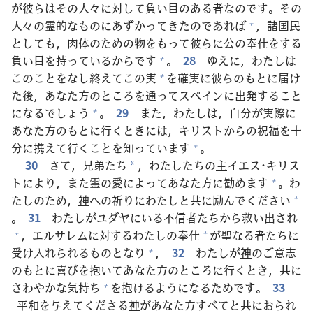
が
彼
らはその
人
々
に
対
して
負
い
目
のある
者
なのです。その
人
々
の
霊
的
なものにあずかってきたのであれば
，
諸
国
民
+
としても，
肉
体
のための
物
をもって
彼
らに
公
の
奉
仕
をする
負
い
目
を
持
っているからです
。
28
ゆえに，わたしは
+
このことをなし
終
えてこの
実
を
確
実
に
彼
らのもとに
届
け
+
た
後
，あなた
方
のところを
通
ってスペインに
出
発
すること
になるでしょう
。
29
また，わたしは，
自
分
が
実
際
に
+
あなた
方
のもとに
行
くときには，キリストからの
祝
福
を
十
分
に
携
えて
行
くことを
知
っています
。
+
30
さて，
兄
弟
たち
，わたしたちの
主
イエス･キリス
*
トにより，また
霊
の
愛
によってあなた
方
に
勧
めます
。わ
+
たしのため，
神
への
祈
りにわたしと
共
に
励
んでください
+
。
31
わたしがユダヤにいる
不
信
者
たちから
救
い
出
され
，エルサレムに
対
するわたしの
奉
仕
が
聖
なる
者
たちに
+
+
受
け
入
れられるものとなり
，
32
わたしが
神
のご
意
志
+
のもとに
喜
びを
抱
いてあなた
方
のところに
行
くとき，
共
に
さわやかな
気
持
ち
を
抱
けるようになるためです。
33
+
平
和
を
与
えてくださる
神
があなた
方
すべてと
共
におられ