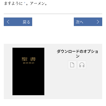
ますように
。アーメン。
+
戻る
次へ
ダウンロードのオプショ
ン
出
オー
版
ディ
物
オ
の
の
ダ
ダ
ウ
ウ
ン
ン