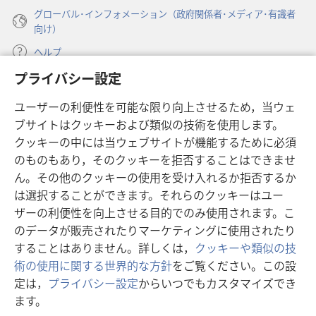
グローバル･インフォメーション（政府関係者･メディア･有識者
向け）
ヘルプ
プライバシー設定
寄付
（新
ユーザーの利便性を可能な限り向上させるため，当ウェ
し
ブサイトはクッキーおよび類似の技術を使用します。
い
ものみの塔 オンライン・ライブラリー
（新
タ
クッキーの中には当ウェブサイトが機能するために必須
し
ブ
®
のものもあり，そのクッキーを拒否することはできませ
JW Hub
い
（新
で
ん。その他のクッキーの使用を受け入れるか拒否するか
タ
し
開
®
JW Library
ブ
は選択することができます。それらのクッキーはユー
い
く）
で
タ
ザーの利便性を向上させる目的でのみ使用されます。こ
®
Watchtower Library
開
ブ
のデータが販売されたりマーケティングに使用されたり
く）
で
することはありません。詳しくは，
クッキーや類似の技
開
術の使用に関する世界的な方針
をご覧ください。この設
く）
定は，
プライバシー設定
からいつでもカスタマイズでき
Copyright
© 2026 Watch Tower Bible and Tract Society of Pennsylvania.
ます。
目
利用規約
|
プライバシーに関する方針
|
プライバシー設定