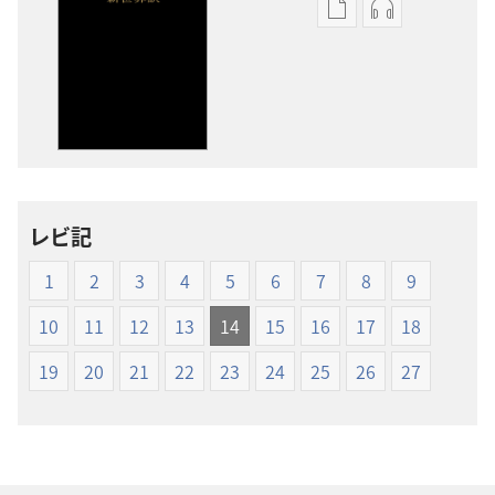
出
オー
版
ディ
物
オ
の
の
ダ
ダ
ウ
ウ
ン
ン
ロー
ロー
レビ記
ド
ド
オ
オ
1
2
3
4
5
6
7
8
9
プ
プ
ショ
ショ
10
11
12
13
14
15
16
17
18
ン
ン
19
20
21
22
23
24
25
26
27
新
新
世
世
界
界
訳
訳
聖
聖