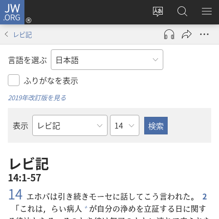
JW.ORG
ロ
サ
JW.ORG
メ
グ
イ
の
ニ
イ
レビ記
ト
検
を
ン
の
索
表
（新
言語を選ぶ
言
示
し
語
い
ふりがなを表示
を
タ
2019年改訂版を見る
変
ブ
え
で
章
表示
る
開
聖
く）
書
の
レビ記
書
14:1-57
名
14
エホバは
引
き
続
きモーセに
話
してこう
言
われた。
2
「これは，らい
病
人
が
自
分
の
浄
めを
立
証
する
日
に
関
す
+