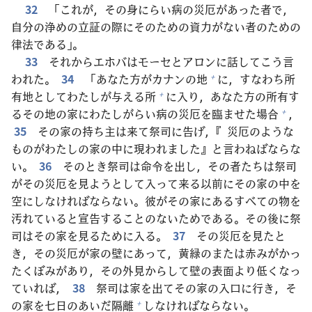
32
「これが，その
身
にらい
病
の
災
厄
があった
者
で，
自
分
の
浄
めの
立
証
の
際
にそのための
資
力
がない
者
のための
律
法
である」。
33
それからエホバはモーセとアロンに
話
してこう
言
われた。
34
「あなた
方
がカナンの
地
に，すなわち
所
+
有
地
としてわたしが
与
える
所
に
入
り，あなた
方
の
所
有
す
+
るその
地
の
家
にわたしがらい
病
の
災
厄
を
臨
ませた
場
合
，
+
35
その
家
の
持
ち
主
は
来
て
祭
司
に
告
げ，『
災
厄
のような
ものがわたしの
家
の
中
に
現
われました』と
言
わねばならな
い。
36
そのとき
祭
司
は
命
令
を
出
し，その
者
たちは
祭
司
がその
災
厄
を
見
ようとして
入
って
来
る
以
前
にその
家
の
中
を
空
にしなければならない。
彼
がその
家
にあるすべての
物
を
汚
れていると
宣
告
することのないためである。その
後
に
祭
司
はその
家
を
見
るために
入
る。
37
その
災
厄
を
見
たと
き，その
災
厄
が
家
の
壁
にあって，
黄
緑
のまたは
赤
みがかっ
たくぼみがあり，その
外
見
からして
壁
の
表
面
より
低
くなっ
ていれば，
38
祭
司
は
家
を
出
てその
家
の
入
口
に
行
き，そ
の
家
を
七
日
のあいだ
隔
離
しなければならない。
+