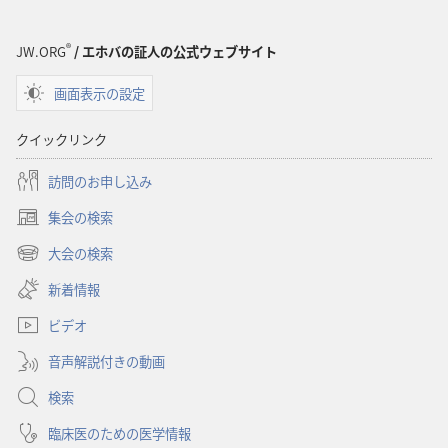
書
書
（1985
（1985
®
JW.ORG
/ エホバの証人の公式ウェブサイト
年
年
版）
版）
画面表示の設定
クイックリンク
訪問のお申し込み
集会の検索
（新
し
大会の検索
（新
い
し
新着情報
タ
い
ブ
ビデオ
タ
で
ブ
開
音声解説付きの動画
で
く）
開
検索
く）
臨床医のための医学情報