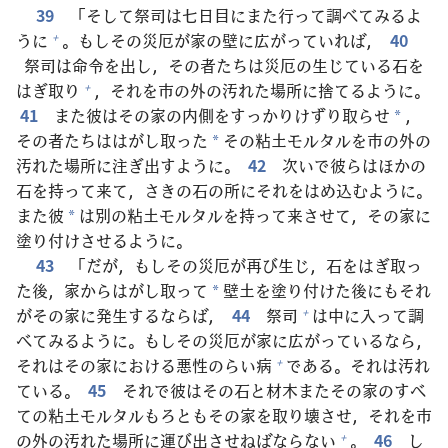
39
「そして
祭
司
は
七
日
目
にまた
行
って
調
べてみるよ
うに
。もしその
災
厄
が
家
の
壁
に
広
がっていれば，
40
+
祭
司
は
命
令
を
出
し，その
者
たちは
災
厄
の
生
じている
石
を
はぎ
取
り
，それを
市
の
外
の
汚
れた
場
所
に
捨
てるように。
+
41
また
彼
はその
家
の
内
側
をすっかりけずり
取
らせ
，
*
その
者
たちははがし
取
った
その
粘
土
モルタルを
市
の
外
の
*
汚
れた
場
所
に
注
ぎ
出
すように。
42
次
いで
彼
らはほかの
石
を
持
って
来
て，さきの
石
の
所
にそれをはめ
込
むように。
また
彼
は
別
の
粘
土
モルタルを
持
って
来
させて，その
家
に
*
塗
り
付
けさせるように。
43
「だが，もしその
災
厄
が
再
び
生
じ，
石
をはぎ
取
っ
た
後
，
家
からはがし
取
って
壁
土
を
塗
り
付
けた
後
にもそれ
*
がその
家
に
発
生
するならば，
44
祭
司
は
中
に
入
って
調
+
べてみるように。もしその
災
厄
が
家
に
広
がっているなら，
それはその
家
における
悪
性
のらい
病
である。それは
汚
れ
+
ている。
45
それで
彼
はその
石
と
材
木
またその
家
のすべ
ての
粘
土
モルタルもろともその
家
を
取
り
壊
させ，それを
市
の
外
の
汚
れた
場
所
に
運
び
出
させねばならない
。
46
し
+