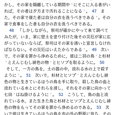
かし，その
家
を
隔
離
している
期
間
中
にそこに
入
る
者
がい
+
れば，その
者
は
夕
方
まで
汚
れることになる
。
47
ま
+
た，その
家
で
寝
た
者
は
自
分
の
衣
を
洗
うべきである
。その
+
家
で
食
事
をした
者
も
自
分
の
衣
を
洗
うべきである。
48
「しかしながら，
祭
司
が
確
かにやって
来
て
調
べて
みたが，いま，
家
に
壁
土
を
塗
り
付
けた
後
その
災
厄
が
家
に
広
がっていないならば，
祭
司
はその
家
を
清
いと
宣
言
しなけれ
ばならない。その
災
厄
はいえたからである
。
49
次
い
+
で，その
家
を
罪
から
浄
めるために，
彼
は
二
羽
の
鳥
と
杉
材
+
とえんじむし
緋
色
の
物
とヒソプを
取
るように。
50
+
+
そして，
一
方
の
鳥
を，
土
の
器
の
中
，
流
れる
水
の
上
で
殺
す
ように
。
51
次
いで，
杉
材
とヒソプ
とえんじむし
緋
+
+
色
の
物
と
生
きているほうの
鳥
を
手
に
取
り，
殺
した
鳥
の
血
と
流
れている
水
とにそれらを
浸
し，それをその
家
に
向
かって
七
回
はね
掛
けるように
。
52
こうして，
鳥
の
血
と
流
+
+
れている
水
，また
生
きた
鳥
と
杉
材
とヒソプとえんじむし
緋
色
の
物
をもってその
家
を
罪
から
浄
めるのである。
53
次
いで
彼
は
生
きているほうの
鳥
を
市
の
外
の
野
原
に
放
ち，その