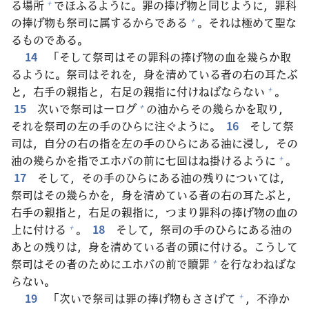
る
場
所
でほふるように。
罪
の
捧
げ
物
と
同
じように，
罪
科
+
の
捧
げ
物
も
祭
司
に
属
するからである
。それは
極
めて
聖
な
+
るものである。
14
「そして
祭
司
はその
罪
科
の
捧
げ
物
の
血
を
幾
らか
取
るように。
祭
司
はそれを，
身
を
清
めている
者
の
右
の
耳
たぶ
と，
右
手
の
親
指
と，
右
足
の
親
指
に
付
けねばならない
。
+
15
次
いで
祭
司
は
一
ログ
の
油
からその
幾
らかを
取
り，
+
それを
祭
司
の
左
の
手
のひらに
注
ぐように。
16
そして
祭
司
は，
自
分
の
右
の
指
を
左
の
手
のひらにある
油
に
浸
し，その
油
の
幾
らかを
指
でエホバの
前
に
七
回
はね
掛
けるように
。
+
17
そして，その
手
のひらにある
油
の
残
りについては，
祭
司
はその
幾
らかを，
身
を
清
めている
者
の
右
の
耳
たぶと，
右
手
の
親
指
と，
右
足
の
親
指
に，つまり
罪
科
の
捧
げ
物
の
血
の
上
に
付
ける
。
18
そして，
祭
司
の
手
のひらにある
油
の
+
あとの
残
りは，
身
を
清
めている
者
の
頭
に
付
ける。こうして
祭
司
はその
者
のためにエホバの
前
で
贖
罪
を
行
なわねばな
+
らない。
19
「
次
いで
祭
司
は
罪
の
捧
げ
物
もささげて
，
不
浄
か
+