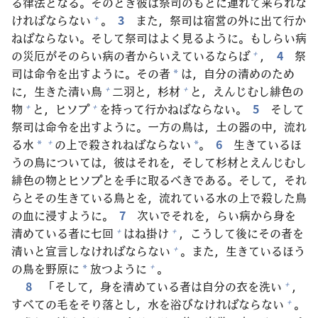
る
律
法
となる。そのとき
彼
は
祭
司
のもとに
連
れて
来
られな
ければならない
。
3
また，
祭
司
は
宿
営
の
外
に
出
て
行
か
+
ねばならない。そして
祭
司
はよく
見
るように。もしらい
病
の
災
厄
がそのらい
病
の
者
からいえているならば
，
4
祭
+
司
は
命
令
を
出
すように。その
者
は，
自
分
の
清
めのため
*
に，
生
きた
清
い
鳥
二
羽
と，
杉
材
と，えんじむし
緋
色
の
+
+
物
と，ヒソプ
を
持
って
行
かねばならない。
5
そして
+
+
祭
司
は
命
令
を
出
すように。
一
方
の
鳥
は，
土
の
器
の
中
，
流
れ
る
水
の
上
で
殺
されねばならない
。
6
生
きているほ
+
*
*
うの
鳥
については，
彼
はそれを，そして
杉
材
とえんじむし
緋
色
の
物
とヒソプとを
手
に
取
るべきである。そして，それ
らとその
生
きている
鳥
とを，
流
れている
水
の
上
で
殺
した
鳥
の
血
に
浸
すように。
7
次
いでそれを，らい
病
から
身
を
清
めている
者
に
七
回
はね
掛
け
，こうして
後
にその
者
を
+
+
清
いと
宣
言
しなければならない
。また，
生
きているほう
+
の
鳥
を
野
原
に
放
つように
。
+
*
8
「そして，
身
を
清
めている
者
は
自
分
の
衣
を
洗
い
，
+
すべての
毛
をそり
落
とし，
水
を
浴
びなければならない
。
+