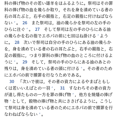
科
の
捧
げ
物
のその
若
い
雄
羊
をほふるように。
祭
司
はその
罪
科
の
捧
げ
物
の
血
を
幾
らか
取
り，それを
身
を
清
めている
者
の
右
の
耳
たぶと，
右
手
の
親
指
と，
右
足
の
親
指
に
付
けねばなら
ない
。
26
また
祭
司
は，
油
の
幾
らかを
祭
司
の
左
の
手
の
+
ひらに
注
ぐ
。
27
そして
祭
司
は
左
の
手
のひらにある
油
+
の
幾
らかを
右
の
指
でエホバの
前
に
七
回
はね
掛
ける
よう
+
に。
28
次
いで
祭
司
は
自
分
の
手
のひらにある
油
の
幾
らか
を，
身
を
清
めている
者
の
右
の
耳
たぶと，
右
手
の
親
指
と，
右
足
の
親
指
に，つまり
罪
科
の
捧
げ
物
の
血
のところに
付
けるよ
うに
。
29
そして，
祭
司
の
手
のひらにある
油
のあとの
+
残
りは，
身
を
清
めている
者
の
頭
に
付
ける
。その
者
のため
+
にエホバの
前
で
贖
罪
を
行
なうためである。
30
「
次
いで
彼
は，その
者
の
資
力
によるやまばともし
くは
若
いいえばとの
一
羽
，
31
すなわちその
者
の
資
力
+
が
達
し
得
たものの
一
方
を
罪
の
捧
げ
物
，
他
方
を
焼
燔
の
捧
げ
+
物
として，
穀
物
の
捧
げ
物
と
共
にささげるように。こうし
+
て
祭
司
は
身
を
清
めている
者
のためにエホバの
前
で
贖
罪
を
行
なわねばならない
。
+