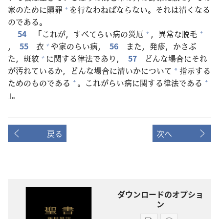
家
のために
贖
罪
を
行
なわねばならない。それは
清
くなる
+
のである。
54
「これが，すべてらい
病
の
災
厄
，
異
常
な
脱
毛
+
+
，
55
衣
や
家
のらい
病
，
56
また，
発
疹
，かさぶ
+
た，
斑
紋
に
関
する
律
法
であり，
57
どんな
場
合
にそれ
+
が
汚
れているか，どんな
場
合
に
清
いかについて
指
示
する
*
ためのものである
。これがらい
病
に
関
する
律
法
である
+
+
」。
戻る
次へ
ダウンロードのオプショ
ン