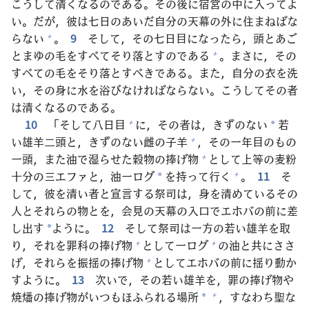
こうして
清
くなるのである。その
後
に
宿
営
の
中
に
入
ってよ
い。だが，
彼
は
七
日
のあいだ
自
分
の
天
幕
の
外
に
住
まねばな
らない
。
9
そして，その
七
日
目
になったら，
頭
とあご
+
とまゆの
毛
をすべてそり
落
とすのである
。まさに，その
+
すべての
毛
をそり
落
とすべきである。また，
自
分
の
衣
を
洗
い，その
身
に
水
を
浴
びなければならない。こうしてその
者
は
清
くなるのである。
10
「そして
八
日
目
に，その
者
は，きずのない
若
+
*
い
雄
羊
二
頭
と，きずのない
雌
の
子
羊
，その
一
年
目
のもの
+
一
頭
，また
油
で
湿
らせた
穀
物
の
捧
げ
物
として
上
等
の
麦
粉
+
十
分
の
三
エファと，
油
一
ログ
を
持
って
行
く
。
11
そ
+
*
して，
彼
を
清
い
者
と
宣
言
する
祭
司
は，
身
を
清
めているその
人
とそれらの
物
とを，
会
見
の
天
幕
の
入
口
でエホバの
前
に
差
し
出
す
ように。
12
そして
祭
司
は
一
方
の
若
い
雄
羊
を
取
*
り，それを
罪
科
の
捧
げ
物
として
一
ログ
の
油
と
共
にささ
+
+
げ，それらを
振
揺
の
捧
げ
物
としてエホバの
前
に
揺
り
動
か
+
すように。
13
次
いで，その
若
い
雄
羊
を，
罪
の
捧
げ
物
や
焼
燔
の
捧
げ
物
がいつもほふられる
場
所
，すなわち
聖
な
+
*