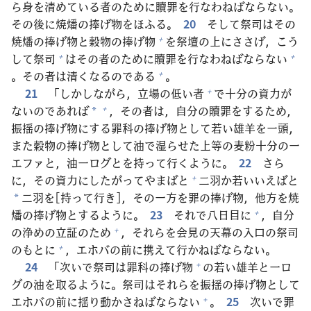
ら
身
を
清
めている
者
のために
贖
罪
を
行
なわねばならない。
その
後
に
焼
燔
の
捧
げ
物
をほふる。
20
そして
祭
司
はその
焼
燔
の
捧
げ
物
と
穀
物
の
捧
げ
物
を
祭
壇
の
上
にささげ，こう
+
して
祭
司
はその
者
のために
贖
罪
を
行
なわねばならない
+
+
。その
者
は
清
くなるのである
。
+
21
「しかしながら，
立
場
の
低
い
者
で
十
分
の
資
力
が
+
ないのであれば
，その
者
は，
自
分
の
贖
罪
をするため，
+
*
振
揺
の
捧
げ
物
にする
罪
科
の
捧
げ
物
として
若
い
雄
羊
を
一
頭
，
また
穀
物
の
捧
げ
物
として
油
で
湿
らせた
上
等
の
麦
粉
十
分
の
一
エファと，
油
一
ログとを
持
って
行
くように。
22
さら
に，その
資
力
にしたがってやまばと
二
羽
か
若
いいえばと
+
二
羽
を[
持
って
行
き]，その
一
方
を
罪
の
捧
げ
物
，
他
方
を
焼
*
燔
の
捧
げ
物
とするように。
23
それで
八
日
目
に
，
自
分
+
の
浄
めの
立
証
のため
，それらを
会
見
の
天
幕
の
入
口
の
祭
司
+
のもとに
，エホバの
前
に
携
えて
行
かねばならない。
+
24
「
次
いで
祭
司
は
罪
科
の
捧
げ
物
の
若
い
雄
羊
と
一
ロ
+
グの
油
を
取
るように。
祭
司
はそれらを
振
揺
の
捧
げ
物
として
エホバの
前
に
揺
り
動
かさねばならない
。
25
次
いで
罪
+