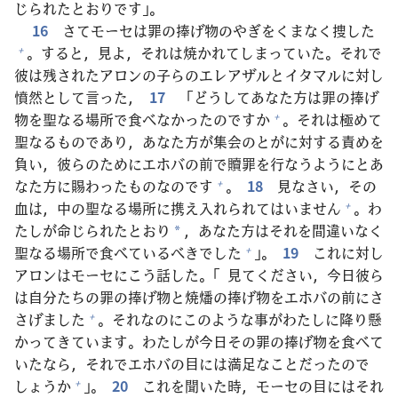
じられたとおりです」。
16
さてモーセは
罪
の
捧
げ
物
のやぎをくまなく
捜
した
。すると，
見
よ，それは
焼
かれてしまっていた。それで
+
彼
は
残
されたアロンの
子
らのエレアザルとイタマルに
対
し
憤
然
として
言
った，
17
「どうしてあなた
方
は
罪
の
捧
げ
物
を
聖
なる
場
所
で
食
べなかったのですか
。それは
極
めて
+
聖
なるものであり，あなた
方
が
集
会
のとがに
対
する
責
めを
負
い，
彼
らのためにエホバの
前
で
贖
罪
を
行
なうようにとあ
なた
方
に
賜
わったものなのです
。
18
見
なさい，その
+
血
は，
中
の
聖
なる
場
所
に
携
え
入
れられてはいません
。わ
+
たしが
命
じられたとおり
，あなた
方
はそれを
間
違
いなく
*
聖
なる
場
所
で
食
べているべきでした
」。
19
これに
対
し
+
アロンはモーセにこう
話
した。「
見
てください，
今日
彼
ら
は
自
分
たちの
罪
の
捧
げ
物
と
焼
燔
の
捧
げ
物
をエホバの
前
にさ
さげました
。それなのにこのような
事
がわたしに
降
り
懸
+
かってきています。わたしが
今日
その
罪
の
捧
げ
物
を
食
べて
いたなら，それでエホバの
目
には
満
足
なことだったので
しょうか
」。
20
これを
聞
いた
時
，モーセの
目
にはそれ
+