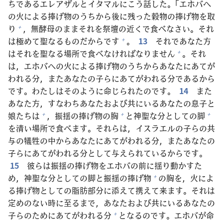
ちであるエレアザルとイタマルにこう
話
した。「エホバへ
の
火
による
捧
げ
物
のうちから
後
に
残
った
穀
物
の
捧
げ
物
を
取
り
，
無
酵
母
のままそれを
祭
壇
の
近
くで
食
べなさい。それ
+
は
極
めて
聖
なるものだからです
。
13
それであなた
方
+
はそれを
聖
なる
場
所
で
食
べなければなりません
。それ
+
は，エホバへの
火
による
捧
げ
物
のうちからあなたにあてが
われる
分
，またあなたの
子
らにあてがわれる
分
であるから
です。わたしはそのように
命
じられたのです。
14
また
あなた
方
，すなわちあなたおよび
共
にいるあなたの
息子
と
娘
たちは
，
振
揺
の
捧
げ
物
の
胸
と
神
聖
な
分
としての
脚
+
+
+
を
清
い
場
所
で
食
べます。それらは，イスラエルの
子
らの
共
与
の
犠
牲
の
中
からあなたにあてがわれる
分
，またあなたの
子
らにあてがわれる
分
として
与
えられているからです。
15
彼
らは
振
揺
の
捧
げ
物
をエホバの
前
に
揺
り
動
かすた
め，
神
聖
な
分
としての
脚
と
振
揺
の
捧
げ
物
の
胸
を，
火
によ
+
る
捧
げ
物
としての
脂
肪
部
分
に
添
えて
携
えて
来
ます。それは
定
めのない
時
に
至
るまで，あなたおよび
共
にいるあなたの
子
らのためにあてがわれる
分
となるのです。エホバが
命
+