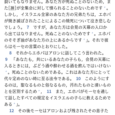
裂
いてもなりません。あなた
方
が
死
ぬことのないため，ま
た[
神
]が
全
集
会
に
対
して
憤
られることのないためです
。
+
しかし，イスラエル
全
家
のあなた
方
の
兄
弟
たちは，エホバ
が
焼
き
滅
ぼされたことによるこの
焼
死
について
泣
き
悲
しむ
でしょう。
7
ですが，あなた
方
は
会
見
の
天
幕
の
入
口
か
ら
出
てはなりません。
死
ぬことのないためです
。エホバ
+
のそそぎ
油
があなた
方
の
上
にあるからです
」。それで
彼
+
らはモーセの
言
葉
のとおりにした。
8
それからエホバはアロンに
話
してこう
言
われた。
9
「あなたも，
共
にいるあなたの
子
らも，
会
見
の
天
幕
に
入
るときには，ぶどう
酒
や
酔
わせる
酒
を
飲
んではいけない
。
死
ぬことのないためである。これはあなた
方
にとって
+
代
々
定
めのない
時
に
至
る
法
令
である。
10
このようにす
るのは，
聖
なるものと
俗
なるもの，
汚
れたものと
清
いもの
とを
区
別
するため
，
11
また，エホバがモーセを
通
し
+
て
話
したすべての
規
定
をイスラエルの
子
らに
教
えるためで
ある
」。
+
12
その
後
モーセはアロンおよび
残
されたその
息子
た