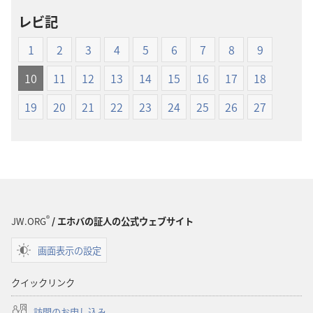
ロー
ロー
レビ記
ド
ド
オ
オ
1
2
3
4
5
6
7
8
9
プ
プ
ショ
ショ
10
11
12
13
14
15
16
17
18
ン
ン
19
20
21
22
23
24
25
26
27
新
新
世
世
界
界
訳
訳
聖
聖
書
書
（1985
（1985
®
JW.ORG
/ エホバの証人の公式ウェブサイト
年
年
版）
版）
画面表示の設定
クイックリンク
訪問のお申し込み