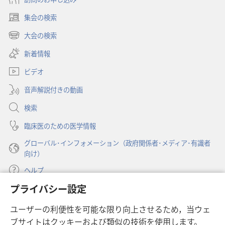
集会の検索
（新
し
大会の検索
（新
い
し
新着情報
タ
い
ブ
ビデオ
タ
で
ブ
開
音声解説付きの動画
で
く）
開
検索
く）
臨床医のための医学情報
グローバル･インフォメーション（政府関係者･メディア･有識者
向け）
ヘルプ
プライバシー設定
寄付
（新
ユーザーの利便性を可能な限り向上させるため，当ウェ
し
ブサイトはクッキーおよび類似の技術を使用します。
い
ものみの塔 オンライン・ライブラリー