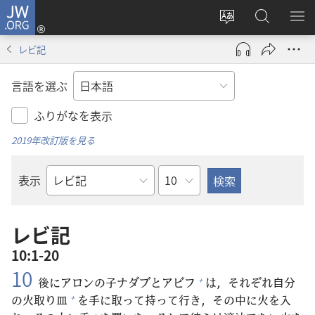
JW.ORG
ロ
サ
JW.ORG
メ
グ
イ
の
ニ
イ
レビ記
ト
検
を
ン
の
索
表
（新
言語を選ぶ
言
示
し
語
い
ふりがなを表示
を
タ
2019年改訂版を見る
変
ブ
え
で
章
表示
る
開
聖
く）
書
の
レビ記
書
10:1-20
名
10
後
にアロンの
子
ナダブとアビフ
は，それぞれ
自
分
+
の
火
取
り
皿
を
手
に
取
って
持
って
行
き，その
中
に
火
を
入
+
+