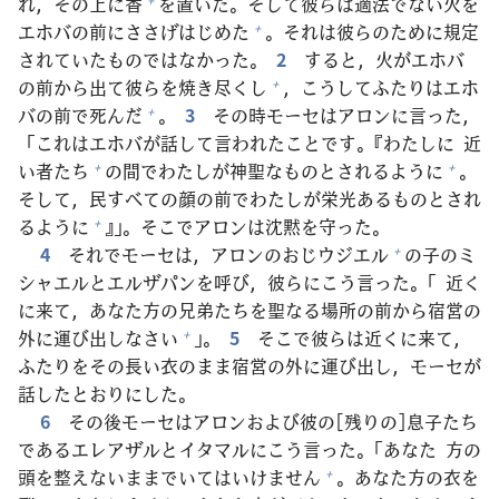
れ，その
上
に
香
を
置
いた。そして
彼
らは
適
法
でない
火
を
エホバの
前
にささげはじめた
。それは
彼
らのために
規
定
+
されていたものではなかった。
2
すると，
火
がエホバ
の
前
から
出
て
彼
らを
焼
き
尽
くし
，こうしてふたりはエホ
+
バの
前
で
死
んだ
。
3
その
時
モーセはアロンに
言
った，
+
「これはエホバが
話
して
言
われたことです。『わたしに
近
い
者
たち
の
間
でわたしが
神
聖
なものとされるように
。
+
+
そして，
民
すべての
顔
の
前
でわたしが
栄
光
あるものとされ
るように
』」。そこでアロンは
沈
黙
を
守
った。
+
4
それでモーセは，アロンのおじウジエル
の
子
のミ
+
シャエルとエルザパンを
呼
び，
彼
らにこう
言
った。「
近
く
に
来
て，あなた
方
の
兄
弟
たちを
聖
なる
場
所
の
前
から
宿
営
の
外
に
運
び
出
しなさい
」。
5
そこで
彼
らは
近
くに
来
て，
+
ふたりをその
長
い
衣
のまま
宿
営
の
外
に
運
び
出
し，モーセが
話
したとおりにした。
6
その
後
モーセはアロンおよび
彼
の[
残
りの]
息子
たち
であるエレアザルとイタマルにこう
言
った。「あなた
方
の
頭
を
整
えないままでいてはいけません
。あなた
方
の
衣
を
+