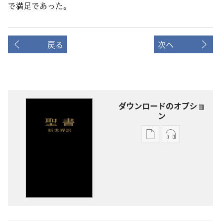
で
満
足
であった。
戻る
次へ
ダウンロードのオプショ
ン
出
オー
版
ディ
物
オ
の
の
ダ
ダ
ウ
ウ
ン
ン