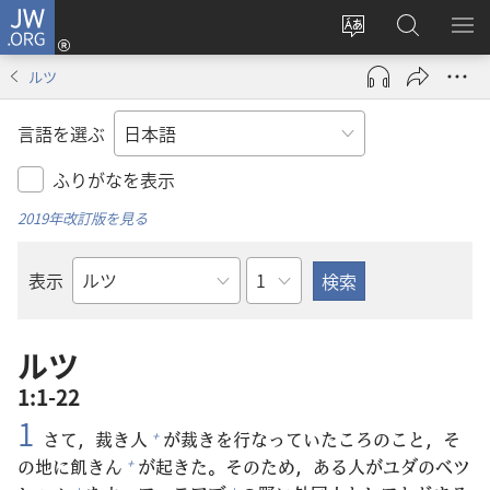
JW.ORG
ロ
サ
JW.ORG
メ
グ
イ
の
ニ
イ
ルツ
ト
検
を
ン
の
索
表
（新
言語を選ぶ
言
示
し
語
い
ふりがなを表示
を
タ
2019年改訂版を見る
変
ブ
え
で
章
表示
る
開
聖
く）
書
の
ルツ
書
1:1-22
名
1
さて，
裁
き
人
が
裁
きを
行
なっていたころのこと，そ
+
の
地
に
飢
きん
が
起
きた。そのため，ある
人
がユダのベツ
+
+
+