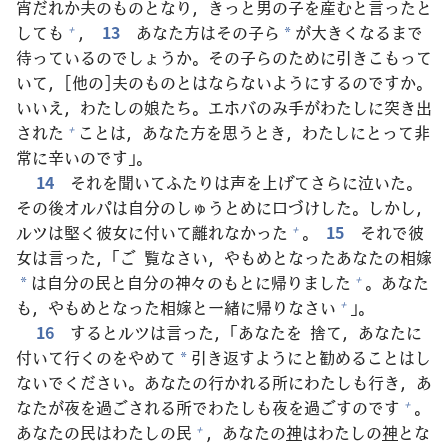
宵
だれか
夫
のものとなり，きっと
男
の
子
を
産
むと
言
ったと
しても
，
13
あなた
方
はその
子
ら
が
大
きくなるまで
+
*
待
っているのでしょうか。その
子
らのために
引
きこもって
いて，[
他
の]
夫
のものとはならないようにするのですか。
いいえ，わたしの
娘
たち。エホバのみ
手
がわたしに
突
き
出
された
ことは，あなた
方
を
思
うとき，わたしにとって
非
+
常
に
辛
いのです」。
14
それを
聞
いてふたりは
声
を
上
げてさらに
泣
いた。
その
後
オルパは
自
分
のしゅうとめに
口
づけした。しかし，
ルツは
堅
く
彼
女
に
付
いて
離
れなかった
。
15
それで
彼
+
女
は
言
った，「ご
覧
なさい，やもめとなったあなたの
相
嫁
は
自
分
の
民
と
自
分
の
神
々
のもとに
帰
りました
。あなた
+
*
も，やもめとなった
相
嫁
と
一
緒
に
帰
りなさい
」。
+
16
するとルツは
言
った，「あなたを
捨
て，あなたに
付
いて
行
くのをやめて
引
き
返
すようにと
勧
めることはし
*
ないでください。あなたの
行
かれる
所
にわたしも
行
き，あ
なたが
夜
を
過
ごされる
所
でわたしも
夜
を
過
ごすのです
。
+
あなたの
民
はわたしの
民
，あなたの
神
はわたしの
神
とな
+