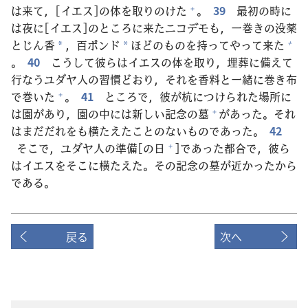
は
来
て，[イエス]の
体
を
取
りのけた
。
39
最
初
の
時
に
+
は
夜
に[イエス]のところに
来
たニコデモも，
一
巻
きの
没
薬
とじん
香
，
百
ポンド
ほどのものを
持
ってやって
来
た
+
*
*
。
40
こうして
彼
らはイエスの
体
を
取
り，
埋
葬
に
備
えて
行
なうユダヤ
人
の
習
慣
どおり，それを
香
料
と
一
緒
に
巻
き
布
で
巻
いた
。
41
ところで，
彼
が
杭
につけられた
場
所
に
+
は
園
があり，
園
の
中
には
新
しい
記
念
の
墓
があった。それ
+
はまだだれをも
横
たえたことのないものであった。
42
そこで，ユダヤ
人
の
準
備
[の
日
]であった
都
合
で，
彼
ら
+
はイエスをそこに
横
たえた。その
記
念
の
墓
が
近
かったから
である。
戻る
次へ