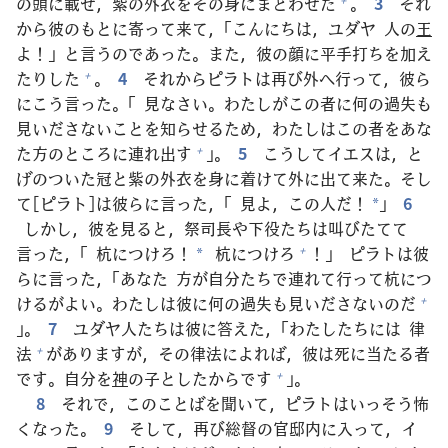
の
頭
に
載
せ，
紫
の
外
衣
をその
身
にまとわせた
。
3
それ
から
彼
のもとに
寄
って
来
て，「こんにちは，ユダヤ
人
の
王
よ！」と
言
うのであった。また，
彼
の
顔
に
平
手
打
ちを
加
え
たりした
。
4
それからピラトは
再
び
外
へ
行
って，
彼
ら
+
にこう
言
った。「
見
なさい。わたしがこの
者
に
何
の
過
失
も
見
いださないことを
知
らせるため，わたしはこの
者
をあな
た
方
のところに
連
れ
出
す
」。
5
こうしてイエスは，と
+
げのついた
冠
と
紫
の
外
衣
を
身
に
着
けて
外
に
出
て
来
た。そし
て[ピラト]は
彼
らに
言
った，「
見
よ，この
人
だ！
」
6
*
しかし，
彼
を
見
ると，
祭
司
長
や
下
役
たちは
叫
びたてて
言
った，「
杭
につけろ！
杭
につけろ
！」 ピラトは
彼
+
*
らに
言
った，「あなた
方
が
自
分
たちで
連
れて
行
って
杭
につ
けるがよい。わたしは
彼
に
何
の
過
失
も
見
いださないのだ
+
」。
7
ユダヤ
人
たちは
彼
に
答
えた，「わたしたちには
律
法
がありますが，その
律
法
によれば，
彼
は
死
に
当
たる
者
+
です。
自
分
を
神
の
子
としたからです
」。
+
8
それで，このことばを
聞
いて，ピラトはいっそう
怖
くなった。
9
そして，
再
び
総
督
の
官
邸
内
に
入
って，イ