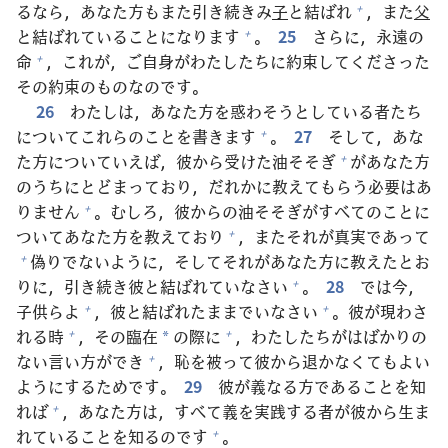
るなら，あなた
方
もまた
引
き
続
きみ
子
と
結
ばれ
，また
父
+
と
結
ばれていることになります
。
25
さらに，
永
遠
の
+
命
，これが，ご
自
身
がわたしたちに
約
束
してくださった
+
その
約
束
のものなのです。
26
わたしは，あなた
方
を
惑
わそうとしている
者
たち
についてこれらのことを
書
きます
。
27
そして，あな
+
た
方
についていえば，
彼
から
受
けた
油
そそぎ
があなた
方
+
のうちにとどまっており，だれかに
教
えてもらう
必
要
はあ
りません
。むしろ，
彼
からの
油
そそぎがすべてのことに
+
ついてあなた
方
を
教
えており
，またそれが
真
実
であって
+
偽
りでないように，そしてそれがあなた
方
に
教
えたとお
+
りに，
引
き
続
き
彼
と
結
ばれていなさい
。
28
では
今
，
+
子
供
らよ
，
彼
と
結
ばれたままでいなさい
。
彼
が
現
わさ
+
+
れる
時
，その
臨
在
の
際
に
，わたしたちがはばかりの
+
+
*
ない
言
い
方
ができ
，
恥
を
被
って
彼
から
退
かなくてもよい
+
ようにするためです。
29
彼
が
義
なる
方
であることを
知
れば
，あなた
方
は，すべて
義
を
実
践
する
者
が
彼
から
生
ま
+
れていることを
知
るのです
。
+