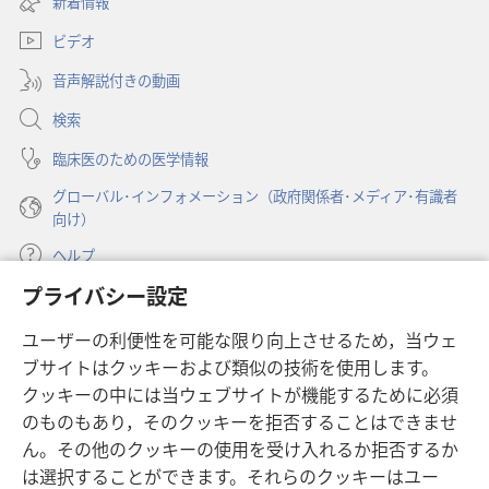
新着情報
タ
い
ブ
ビデオ
タ
で
ブ
開
音声解説付きの動画
で
く）
開
検索
く）
臨床医のための医学情報
グローバル･インフォメーション（政府関係者･メディア･有識者
向け）
ヘルプ
プライバシー設定
寄付
（新
ユーザーの利便性を可能な限り向上させるため，当ウェ
し
ブサイトはクッキーおよび類似の技術を使用します。
い
ものみの塔 オンライン・ライブラリー
（新
タ
クッキーの中には当ウェブサイトが機能するために必須
し
ブ
®
のものもあり，そのクッキーを拒否することはできませ
JW Hub
い
（新
で
ん。その他のクッキーの使用を受け入れるか拒否するか
タ
し
開
®
JW Library
ブ
は選択することができます。それらのクッキーはユー
い
く）