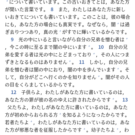
について
書
いています。この
古
いおきてとは，あなた
方
+
が
聞
いた
言
葉
です。
8
また，わたしはあなた
方
に
新
し
いおきてについても
書
いています。このことは，
彼
の
場
合
にも，あなた
方
の
場
合
にも
真
実
です。なぜなら，
闇
は
過
+
ぎ
去
りつつあり，
真
の
光
がすでに
輝
いているからです。
+
9
光
の
中
にいると
言
いながら
自
分
の
兄
弟
を
憎
む
者
は
+
，
今
この
時
に
至
るまで
闇
の
中
にいます
。
10
自
分
の
兄
+
弟
を
愛
する
者
は
光
の
中
にとどまっており
，その
人
につま
+
ずきとなるものはありません
。
11
しかし，
自
分
の
兄
+
弟
を
憎
む
者
は
闇
の
中
におり，
闇
の
中
を
歩
んでいます
。そ
+
して，
自
分
がどこへ
行
くのかを
知
りません
。
闇
がその
人
+
の
目
をくらましているからです。
12
子
供
らよ，わたしがあなた
方
に
書
いているのは，
あなた
方
の
罪
が
彼
の
名
のゆえに
許
されたからです
。
13
+
父
たちよ，わたしがあなた
方
に
書
いているのは，あなた
方
が
初
めからおられる
方
を
知
るようになったからです。
+
若
者
たちよ
，わたしがあなた
方
に
書
いているのは，あな
+
た
方
が
邪
悪
な
者
を
征
服
したからです
。
幼
子
たちよ
，わ
+
+