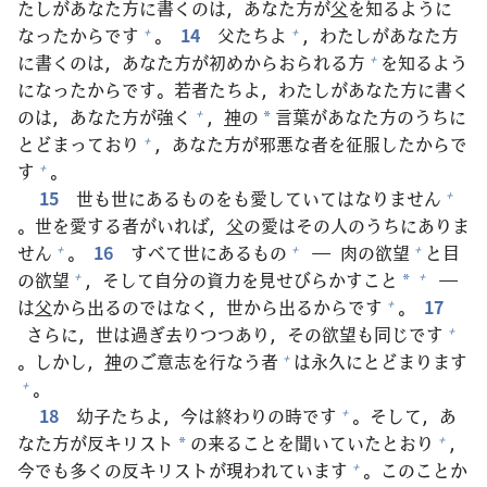
たしがあなた
方
に
書
くのは，あなた
方
が
父
を
知
るように
なったからです
。
14
父
たちよ
，わたしがあなた
方
+
+
に
書
くのは，あなた
方
が
初
めからおられる
方
を
知
るよう
+
になったからです。
若
者
たちよ，わたしがあなた
方
に
書
く
のは，あなた
方
が
強
く
，
神
の
言
葉
があなた
方
のうちに
+
*
とどまっており
，あなた
方
が
邪
悪
な
者
を
征
服
したからで
+
す
。
+
15
世
も
世
にあるものをも
愛
していてはなりません
+
。
世
を
愛
する
者
がいれば，
父
の
愛
はその
人
のうちにありま
せん
。
16
すべて
世
にあるもの
―
肉
の
欲
望
と
目
+
+
+
の
欲
望
，そして
自
分
の
資
力
を
見
せびらかすこと
―
+
+
*
は
父
から
出
るのではなく，
世
から
出
るからです
。
17
+
さらに，
世
は
過
ぎ
去
りつつあり，その
欲
望
も
同
じです
+
。しかし，
神
のご
意
志
を
行
なう
者
は
永
久
にとどまります
+
。
+
18
幼
子
たちよ，
今
は
終
わりの
時
です
。そして，あ
+
なた
方
が
反
キリスト
の
来
ることを
聞
いていたとおり
，
+
*
今
でも
多
くの
反
キリストが
現
われています
。このことか
+