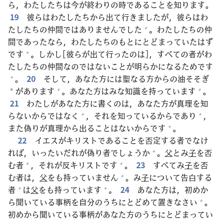
ら，わたしたちは
今
が
終
わりの
時
であることを
知
ります。
19
彼
らはわたしたちから
出
て
行
きましたが，
彼
らはわ
たしたちの
仲
間
ではありませんでした
。わたしたちの
仲
+
間
であったなら，わたしたちのもとにとどまっていたはず
です
。しかし[
彼
らが
出
て
行
ったのは]，すべての
者
がわ
+
たしたちの
仲
間
なのではないことが
明
らかになるためです
。
20
そして，あなた
方
には
聖
なる
方
からの
油
そそぎ
+
があります
。あなた
方
はみな
知
識
を
持
っています
。
+
+
*
21
わたしがあなた
方
に
書
くのは，あなた
方
が
真
理
を
知
らないからではなく
，それを
知
っているからであり
，
+
+
また
偽
りが
真
理
から
出
ることはないからです
。
+
22
イエスがキリストであることを
否
定
する
者
でなけ
れば，いったいだれが
偽
り
者
でしょうか
。
父
とみ
子
を
否
+
む
者
，それが
反
キリストです
。
23
すべてみ
子
を
否
+
+
む
者
は，
父
をも
持
っていません
。み
子
について
告
白
する
+
者
は
父
をも
持
っています
。
24
あなた
方
は，
初
めか
+
+
ら
聞
いている
事
柄
を
自
分
のうちにとどめて
置
きなさい
。
+
初
めから
聞
いている
事
柄
があなた
方
のうちにとどまってい