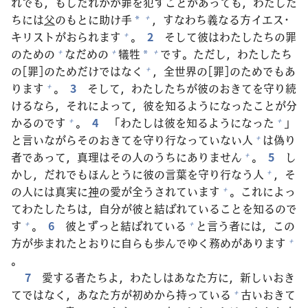
れでも，もしだれかが
罪
を
犯
すことがあっても，わたした
ちには
父
のもとに
助
け
手
，すなわち
義
なる
方
イエス･
+
*
キリストがおられます
。
2
そして
彼
はわたしたちの
罪
+
のための
なだめの
犠
牲
です。ただし，わたしたち
+
+
+
*
の[
罪
]のためだけではなく
，
全
世
界
の[
罪
]のためでもあ
+
ります
。
3
そして，わたしたちが
彼
のおきてを
守
り
続
+
けるなら，それによって，
彼
を
知
るようになったことが
分
かるのです
。
4
「わたしは
彼
を
知
るようになった
」
+
+
と
言
いながらそのおきてを
守
り
行
なっていない
人
は
偽
り
+
者
であって，
真
理
はその
人
のうちにありません
。
5
し
+
かし，だれでもほんとうに
彼
の
言
葉
を
守
り
行
なう
人
，そ
+
の
人
には
真
実
に
神
の
愛
が
全
うされています
。これによっ
+
てわたしたちは，
自
分
が
彼
と
結
ばれていることを
知
るので
す
。
6
彼
とずっと
結
ばれている
と
言
う
者
には，この
+
+
方
が
歩
まれたとおりに
自
らも
歩
んでゆく
務
めがあります
+
。
7
愛
する
者
たちよ，わたしはあなた
方
に，
新
しいおき
てではなく，あなた
方
が
初
めから
持
っている
古
いおきて
+