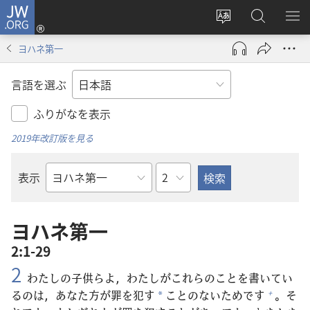
JW.ORG
ロ
サ
JW.ORG
メ
グ
イ
の
ニ
イ
ヨハネ第一
ト
検
を
ン
の
索
表
（新
言語を選ぶ
言
示
し
語
い
ふりがなを表示
を
タ
2019年改訂版を見る
変
ブ
え
で
章
表示
る
開
聖
く）
書
の
ヨハネ第一
書
2:1-29
名
2
わたしの
子
供
らよ，わたしがこれらのことを
書
いてい
るのは，あなた
方
が
罪
を
犯
す
ことのないためです
。そ
+
*