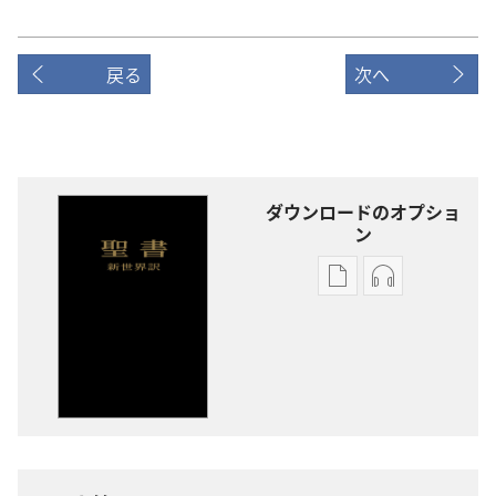
戻る
次へ
ダウンロードのオプショ
ン
出
オー
版
ディ
物
オ
の
の
ダ
ダ
ウ
ウ
ン
ン
ロー
ロー