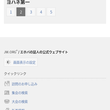
ヨハネ第一
ド
ド
オ
オ
1
2
3
4
5
プ
プ
ショ
ショ
ン
ン
新
新
世
世
界
界
®
訳
訳
JW.ORG
/ エホバの証人の公式ウェブサイト
聖
聖
画面表示の設定
書
書
（1985
（1985
クイックリンク
年
年
版）
版）
訪問のお申し込み
集会の検索
（新
し
大会の検索
（新
い
し