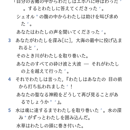
「
自
分
の
苦
難
の
中
からわたしはエホバに
呼
ばわった
。するとわたしに
答
えてくださった
。
+
シェオル
の
腹
の
中
からわたしは
助
けを
叫
び
求
め
*
た
。
+
あなたはわたしの
声
を
聞
いてくださった
。
+
3
あなたがわたしを
深
み[に]，
大
海
の
最
中
に
投
げ
込
ま
れると
，
+
そのとき
川
がわたしを
取
り
巻
いた。
あなたのすべての
砕
け
波
と
大
波
― それがわたし
の
上
を
越
えて
行
った
。
+
4
それでわたしは
言
った，『わたしはあなたの
目
の
前
から
打
ち
払
われました
！
+
あなたの
聖
なる
神
殿
をどうして
再
び
見
ることがあ
るでしょうか
』。
+
*
5
水
は
魂
に
達
するまでわたしを
取
り
巻
いた
。
水
の
深
+
み
がずっとわたしを
囲
み
込
んだ。
*
水
草
はわたしの
頭
に
巻
き
付
いた。