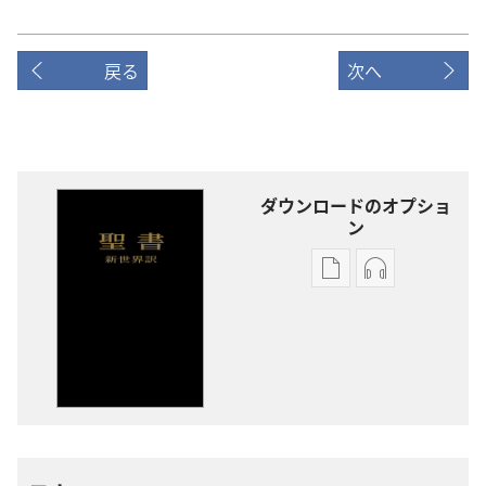
戻る
次へ
ダウンロードのオプショ
ン
出
オー
版
ディ
物
オ
の
の
ダ
ダ
ウ
ウ
ン
ン
ロー
ロー