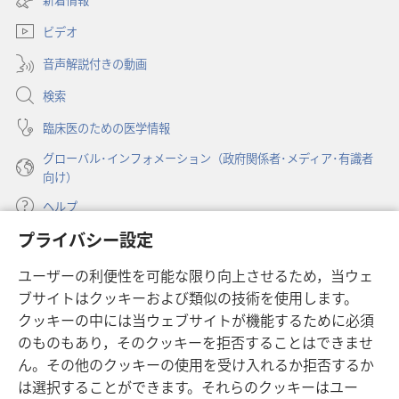
タ
い
ブ
ビデオ
タ
で
ブ
開
音声解説付きの動画
で
く）
開
検索
く）
臨床医のための医学情報
グローバル･インフォメーション（政府関係者･メディア･有識者
向け）
ヘルプ
プライバシー設定
寄付
（新
ユーザーの利便性を可能な限り向上させるため，当ウェ
し
ブサイトはクッキーおよび類似の技術を使用します。
い
ものみの塔 オンライン・ライブラリー
（新
タ
クッキーの中には当ウェブサイトが機能するために必須
し
ブ
®
のものもあり，そのクッキーを拒否することはできませ
JW Hub
い
（新
で
ん。その他のクッキーの使用を受け入れるか拒否するか
タ
し
開
®
JW Library
ブ
は選択することができます。それらのクッキーはユー
い
く）