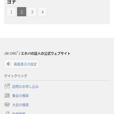
ヨナ
ド
ド
オ
オ
1
2
3
4
プ
プ
ショ
ショ
ン
ン
新
新
世
世
界
界
®
訳
訳
JW.ORG
/ エホバの証人の公式ウェブサイト
聖
聖
画面表示の設定
書
書
（1985
（1985
クイックリンク
年
年
版）
版）
訪問のお申し込み
集会の検索
（新
し
大会の検索
（新
い
し
新着情報