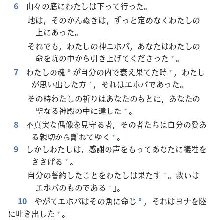
6
山
々
の
底
にわたしは
下
って
行
った。
地
は，そのかんぬきは，ずっと
定
めなくわたしの
上
にあった。
それでも，わたしの
神
エホバ，あなたはわたしの
命
を
坑
の
中
から
引
き
上
げてくださった
。
+
7
わたしの
魂
が
自
分
の
内
で
衰
え
果
てた
時
，わたし
+
*
が
思
い
出
した
方
，それはエホバであった。
+
その
時
わたしの
祈
りはあなたのもとに，あなたの
聖
なる
神
殿
の
中
に
達
した
。
+
8
不
真
実
な
偶
像
を
見
守
る
者
，その
者
たちは
自
分
の
愛
あ
る
親
切
から
離
れてゆく
。
+
9
しかしわたしは，
感
謝
の
声
をもってあなたに
犠
牲
を
ささげる
。
+
自
分
の
誓
約
したことをわたしは
果
たす
。
救
いは
+
エホバのものである
」。
+
10
やがてエホバはその
魚
に
命
じ
，それはヨナを
陸
*
に
吐
き
出
した
。
+