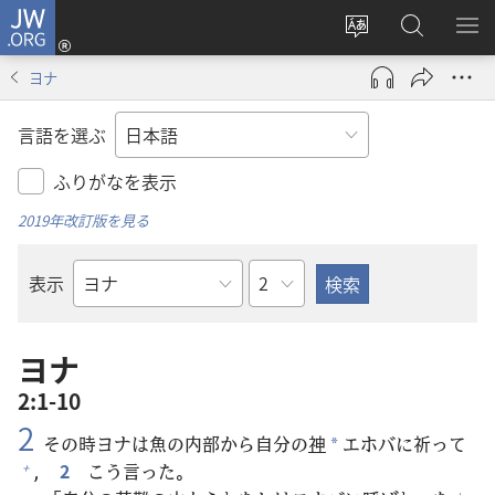
JW.ORG
ロ
サ
JW.ORG
メ
グ
イ
の
ニ
イ
ヨナ
ト
検
を
ン
の
索
表
（新
言語を選ぶ
言
示
し
語
い
ふりがなを表示
を
タ
2019年改訂版を見る
変
ブ
え
で
章
表示
る
開
聖
く）
書
の
ヨナ
書
2:1-10
名
2
その
時
ヨナは
魚
の
内
部
から
自
分
の
神
エホバに
祈
って
*
，
2
こう
言
った。
+
+