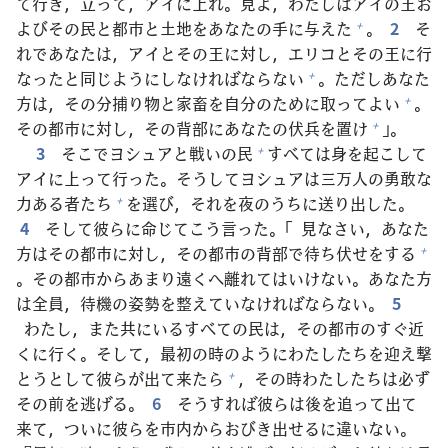
て
行
き，
立
って，アイに
上
れ。
見
よ，わたしはアイの
王
お
よびその
民
と
都
市
と
土
地
をあなたの
手
に
与
えた
。
2
そ
+
れであなたは，アイとその
王
に
対
し，エリコとその
王
に
行
なったと
同
じようにしなければならない
。ただしあなた
+
方
は，その
分
捕
り
物
と
家
畜
を
自
分
のために
取
ってよい
。
+
その
都
市
に
対
し，その
背
部
にあなたの
伏
兵
を
置
け
」。
+
3
そこでヨシュアと
戦
いの
民
すべては
身
を
起
こして
+
アイに
上
って
行
った。そうしてヨシュアは
三
万
人
の
勇
敢
な
力
ある
者
たち
を
選
び，それを
夜
のうちに
送
り
出
した。
+
4
そして
彼
らに
命
じてこう
言
った。「
見
なさい，あなた
方
はその
都
市
に
対
し，その
都
市
の
背
部
で
待
ち
伏
せをする
+
。その
都
市
からあまり
遠
くへ
離
れてはいけない。あなた
方
は
全
員
，
待
機
の
姿
勢
を
整
えていなければならない。
5
わたし，また
共
にいるすべての
民
は，その
都
市
のすぐ
近
くに
行
く。そして，
最
初
の
時
のようにわたしたちを
迎
え
撃
とうとして
彼
らが
出
て
来
たら
，その
時
わたしたちは
必
ず
+
その
前
を
逃
げる。
6
そうすれば
彼
らは
後
を
追
って
出
て
来
て，ついに
彼
らを
市
内
からおびき
出
せるに
違
いない。