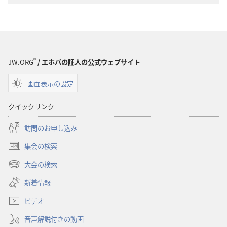
界
界
訳
訳
聖
聖
書
書
（1985
（1985
®
JW.ORG
/ エホバの証人の公式ウェブサイト
年
年
版）
版）
画面表示の設定
クイックリンク
訪問のお申し込み
集会の検索
（新
し
大会の検索
（新
い
し
新着情報
タ
い
ブ
ビデオ
タ
で
ブ
開
音声解説付きの動画
で
く）