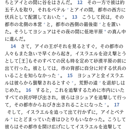
ちとアイとの
間
に
谷
をはさんだ。
12
その
一
方
で
彼
は
約
五
千
人
を
取
り，それをベテル
とアイの
間
，
都
市
の
西
方
に
+
伏
兵
として
配
置
しておいた
。
13
こうして
民
は，その
+
都
市
の
北
側
の
本
営
と，
都
市
の
西
側
の
最
後
衛
とを
置
い
+
+
た。そうしてヨシュアはその
夜
の
間
に
低
地
平
原
の
真
ん
中
*
に
進
んだ。
14
さて，アイの
王
がそれを
見
るとすぐ，その
都
市
の
人
々
もまた
急
いで
早
くから
起
き，イスラエルを
迎
え
撃
とう
として[
王
]もそのすべての
民
も
時
を
定
めて
砂
漠
平
原
の
前
に
出
て
行
った。
彼
としては，
市
の
背
部
に
自
分
に
対
する
伏
兵
の
いることを
知
らなかった
。
15
ヨシュアと
全
イスラエ
+
ルは
彼
らから
襲
撃
されるとすぐ
，
荒
野
の
道
を
退
却
しは
+
+
じめた。
16
すると，これを
追
撃
するために
市
内
にいた
すべての
民
が
呼
び
出
され，
彼
らはヨシュアを
追
撃
して
行
っ
て，その
都
市
からおびき
出
されることになった
。
17
+
そして，イスラエルを
追
って
出
て
行
かずに，アイとベテ
ル
にとどまっていた
者
はひとりもいなかった。こうして
*
彼
らはその
都
市
を
開
け
広
げにしてイスラエルを
追
撃
して