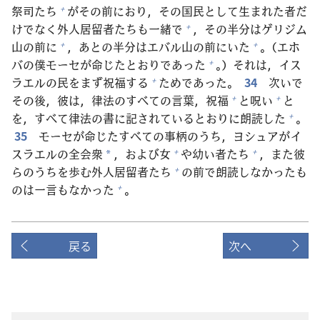
祭
司
たち
がその
前
におり，その
国
民
として
生
まれた
者
だ
+
けでなく
外
人
居
留
者
たちも
一
緒
で
，その
半
分
はゲリジム
+
山
の
前
に
，あとの
半
分
はエバル
山
の
前
にいた
。（エホ
+
+
バの
僕
モーセが
命
じたとおりであった
。）それは，イス
+
ラエルの
民
をまず
祝
福
する
ためであった。
34
次
いで
+
その
後
，
彼
は，
律
法
のすべての
言
葉
，
祝
福
と
呪
い
と
+
+
を，すべて
律
法
の
書
に
記
されているとおりに
朗
読
した
。
+
35
モーセが
命
じたすべての
事
柄
のうち，ヨシュアがイ
スラエルの
全
会
衆
，および
女
や
幼
い
者
たち
，また
彼
+
+
*
らのうちを
歩
む
外
人
居
留
者
たち
の
前
で
朗
読
しなかったも
+
のは
一
言
もなかった
。
+
戻る
次へ