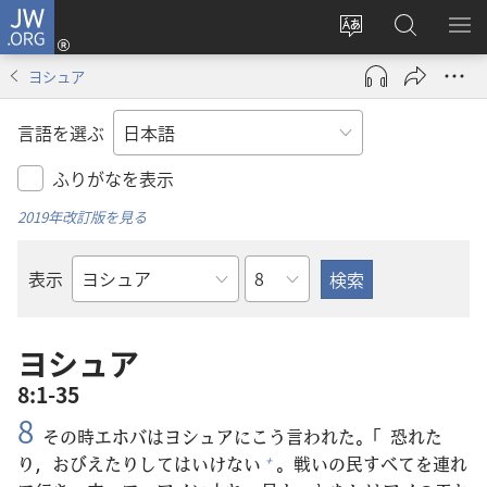
JW.ORG
ロ
サ
JW.ORG
メ
グ
イ
の
ニ
イ
ヨシュア
ト
検
を
ン
の
索
表
（新
言語を選ぶ
言
示
し
語
い
ふりがなを表示
を
タ
2019年改訂版を見る
変
ブ
え
で
章
表示
る
開
聖
く）
書
の
ヨシュア
書
8:1-35
名
8
その
時
エホバはヨシュアにこう
言
われた。「
恐
れた
り，おびえたりしてはいけない
。
戦
いの
民
すべてを
連
れ
+