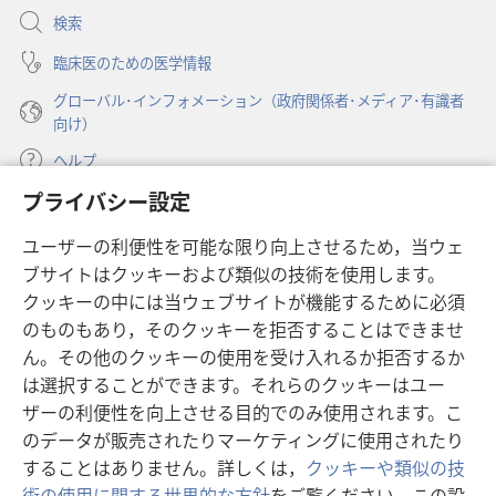
開
検索
く）
臨床医のための医学情報
グローバル･インフォメーション（政府関係者･メディア･有識者
向け）
ヘルプ
プライバシー設定
寄付
（新
ユーザーの利便性を可能な限り向上させるため，当ウェ
し
ブサイトはクッキーおよび類似の技術を使用します。
い
ものみの塔 オンライン・ライブラリー
（新
タ
クッキーの中には当ウェブサイトが機能するために必須
し
ブ
®
のものもあり，そのクッキーを拒否することはできませ
JW Hub
い
（新
で
ん。その他のクッキーの使用を受け入れるか拒否するか
タ
し
開
®
JW Library
ブ
は選択することができます。それらのクッキーはユー
い
く）
で
タ
ザーの利便性を向上させる目的でのみ使用されます。こ
®
Watchtower Library
開
ブ
のデータが販売されたりマーケティングに使用されたり
く）
で
することはありません。詳しくは，
クッキーや類似の技
開
術の使用に関する世界的な方針
をご覧ください。この設