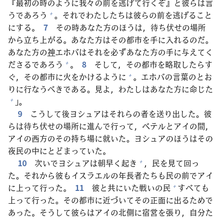
『
最
初
の
時
のように
我
々
の
前
を
逃
げて
行
くぞ』と
彼
らは
言
うであろう
。それでわたしたちは
彼
らの
前
を
逃
げること
+
にする。
7
その
時
あなた
方
のほうは，
待
ち
伏
せの
場
所
から
立
ち
上
がる。あなた
方
はその
都
市
を
手
に
入
れるのだ。
あなた
方
の
神
エホバはそれを
必
ずあなた
方
の
手
に
与
えてく
ださるであろう
。
8
そして，その
都
市
を
略
取
したらす
+
ぐ，その
都
市
に
火
をかけるように
。エホバの
言
葉
のとお
+
りに
行
なうべきである。
見
よ，わたしはあなた
方
に
命
じた
」。
+
9
こうして
後
ヨシュアはそれらの
者
を
送
り
出
した。
彼
らは
待
ち
伏
せの
場
所
に
進
んで
行
って，ベテルとアイの
間
，
アイの
西
方
のその
持
ち
場
に
就
いた。ヨシュアのほうはその
夜
民
の
中
にとどまっていた。
10
次
いでヨシュアは
朝
早
く
起
き
，
民
を
見
て
回
っ
+
た。それから
彼
もイスラエルの
年
長
者
たちも
民
の
前
でアイ
に
上
って
行
った。
11
彼
と
共
にいた
戦
いの
民
すべても
+
上
って
行
った。その
都
市
に
近
づいてその
正
面
に
出
るためで
あった。そうして
彼
らはアイの
北
側
に
宿
営
を
張
り，
自
分
た