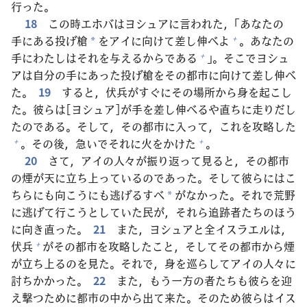
行
った。
18
この
時
エホバはヨシュアに
言
われた，「あなたの
手
にある
投
げ
槍
をアイに
向
けて
差
し
伸
べよ
。あなたの
+
*
手
にわたしはそれを
与
えるからである
」。そこでヨシュ
+
アは
自
分
の
手
にあった
投
げ
槍
をその
都
市
に
向
けて
差
し
伸
べ
た。
19
すると，
伏
兵
がすぐにその
場
所
から
身
を
起
こし
た。
彼
らは[ヨシュア]が
手
を
差
し
伸
べるや
直
ちに
走
りだし
たのである。そして，その
都
市
に
入
って，これを
攻
略
した
。その
後
，
急
いでそれに
火
をかけた
。
+
+
20
さて，アイの
人
々
が
振
り
返
って
見
ると，その
都
市
の
煙
が
天
に
立
ち
上
っているのであった。そして
彼
らにはこ
ちらにも
向
こうにも
逃
げるすべ
がなかった。それで
荒
野
*
に
逃
げて
行
こうとしていた
民
が，それら
追
跡
者
たちのほう
に
向
き
直
った。
21
また，ヨシュアと
全
イスラエルは，
伏
兵
がその
都
市
を
攻
略
したこと，そしてその
都
市
から
煙
+
が
立
ち
上
るのを
見
た。それで，
身
を
巡
らしてアイの
人
々
に
討
ちかかった。
22
また，もう
一
方
の
者
たちも
彼
らを
迎
え
撃
つために
都
市
の
中
から
出
て
来
た。そのため
彼
らはイス