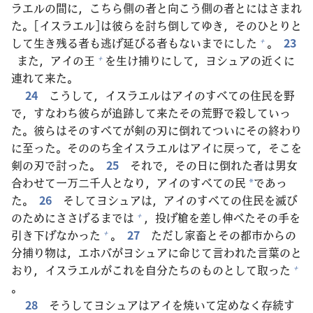
ラエルの
間
に，こちら
側
の
者
と
向
こう
側
の
者
とにはさまれ
た。[イスラエル]は
彼
らを
討
ち
倒
してゆき，そのひとりと
して
生
き
残
る
者
も
逃
げ
延
びる
者
もないまでにした
。
23
+
また，アイの
王
を
生
け
捕
りにして，ヨシュアの
近
くに
+
連
れて
来
た。
24
こうして，イスラエルはアイのすべての
住
民
を
野
で，すなわち
彼
らが
追
跡
して
来
たその
荒
野
で
殺
していっ
た。
彼
らはそのすべてが
剣
の
刃
に
倒
れてついにその
終
わり
に
至
った。そののち
全
イスラエルはアイに
戻
って，そこを
剣
の
刃
で
討
った。
25
それで，その
日
に
倒
れた
者
は
男
女
合
わせて
一
万
二
千
人
となり，アイのすべての
民
であっ
*
た。
26
そしてヨシュアは，アイのすべての
住
民
を
滅
び
のためにささげるまでは
，
投
げ
槍
を
差
し
伸
べたその
手
を
+
引
き
下
げなかった
。
27
ただし
家
畜
とその
都
市
からの
+
分
捕
り
物
は，エホバがヨシュアに
命
じて
言
われた
言
葉
のと
おり，イスラエルがこれを
自
分
たちのものとして
取
った
+
。
28
そうしてヨシュアはアイを
焼
いて
定
めなく
存
続
す