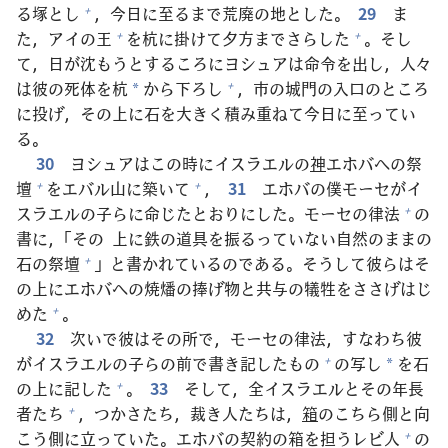
る
塚
とし
，
今
日
に
至
るまで
荒
廃
の
地
とした。
29
ま
+
た，アイの
王
を
杭
に
掛
けて
夕
方
までさらした
。そし
+
+
て，
日
が
沈
もうとするころにヨシュアは
命
令
を
出
し，
人
々
は
彼
の
死
体
を
杭
から
下
ろし
，
市
の
城
門
の
入
口
のところ
+
*
に
投
げ，その
上
に
石
を
大
きく
積
み
重
ねて
今
日
に
至
ってい
る。
30
ヨシュアはこの
時
にイスラエルの
神
エホバへの
祭
壇
をエバル
山
に
築
いて
，
31
エホバの
僕
モーセがイ
+
+
スラエルの
子
らに
命
じたとおりにした。モーセの
律
法
の
+
書
に，「その
上
に
鉄
の
道
具
を
振
るっていない
自
然
のままの
石
の
祭
壇
」と
書
かれているのである。そうして
彼
らはそ
+
の
上
にエホバへの
焼
燔
の
捧
げ
物
と
共
与
の
犠
牲
をささげはじ
めた
。
+
32
次
いで
彼
はその
所
で，モーセの
律
法
，すなわち
彼
がイスラエルの
子
らの
前
で
書
き
記
したもの
の
写
し
を
石
+
*
の
上
に
記
した
。
33
そして，
全
イスラエルとその
年
長
+
者
たち
，つかさたち，
裁
き
人
たちは，
箱
のこちら
側
と
向
+
こう
側
に
立
っていた。エホバの
契
約
の
箱
を
担
うレビ
人
の
+