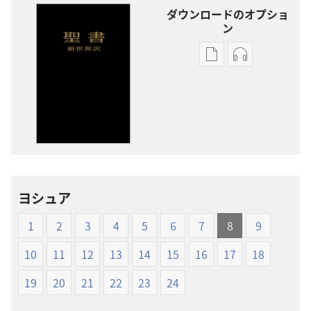
ダウンロードのオプショ
ン
出
オー
版
ディ
物
オ
の
の
ダ
ダ
ウ
ウ
ン
ン
ロー
ロー
ヨシュア
ド
ド
オ
オ
1
2
3
4
5
6
7
8
9
プ
プ
ショ
ショ
10
11
12
13
14
15
16
17
18
ン
ン
19
20
21
22
23
24
新
新
世
世