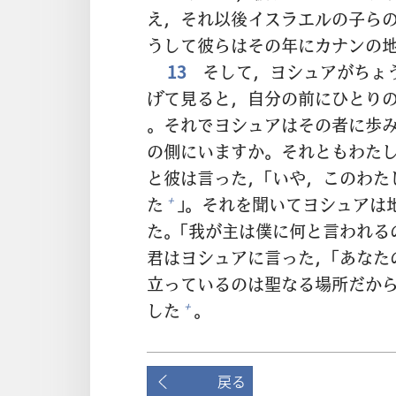
え，それ
以
後
イスラエルの
子
ら
うして
彼
らはその
年
にカナンの
13
そして，ヨシュアがちょ
げて
見
ると，
自
分
の
前
にひとり
。それでヨシュアはその
者
に
歩
の
側
にいますか。それともわた
と
彼
は
言
った，「いや，このわ
た
」。それを
聞
いてヨシュアは
+
た。「
我
が
主
は
僕
に
何
と
言
われる
君
はヨシュアに
言
った，「あな
立
っているのは
聖
なる
場
所
だか
した
。
+
戻る