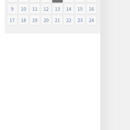
ン
ン
9
10
11
12
13
14
15
16
新
新
世
世
17
18
19
20
21
22
23
24
界
界
訳
訳
聖
聖
書
書
（1985
（1985
年
年
版）
版）