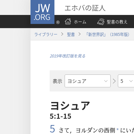
JW.ORG
エホバの証人
ホーム
聖書の教え
ライブラリー
聖書
「新世界訳」（1985年版）
2019年改訂版を見る
章
表示
聖
書
の
ヨシュア
書
5:1-15
名
5
さて，ヨルダンの
西
側
にい
*