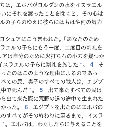
ちは，エホバがヨルダンの
水
をイスラエル
ついにそれを
渡
ったことを
聞
くと，その
心
は
ルの
子
らのゆえに
彼
らにはもはや
何
の
気
力
ヨシュアにこう
言
われた。「あなたのため
ラエルの
子
らにもう
一
度
，
二
度
目
の
割
礼
を
ュアは
自
分
のために
火
打
ち
石
の
小
刀
を
幾
つか
イスラエルの
子
らに
割
礼
を
施
した
。
4
そ
+
なったのはこのような
理
由
によるのであっ
すべての
民
，
男
子
のすべての
戦
人
は，エジプ
途
中
で
死
んだ
。
5
出
て
来
たすべての
民
は
+
から
出
て
来
た
際
に
荒
野
の
道
の
途
中
で
生
まれた
なかった。
6
エジプトを
出
たのにエホバの
民
のすべてがその
終
わりに
至
るまで，イスラ
た
。エホバは，わたしたちに
与
えることを
+