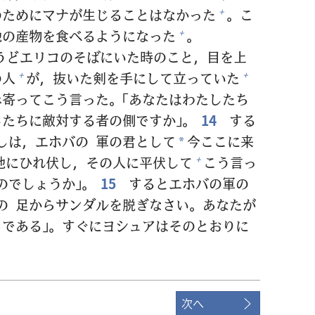
のためにマナが
生
じることはなかった
。こ
+
地
の
産
物
を
食
べるようになった
。
+
うどエリコのそばにいた
時
のこと，
目
を
上
の
人
が，
抜
いた
剣
を
手
にして
立
っていた
+
+
み
寄
ってこう
言
った。「あなたはわたしたち
したちに
敵
対
する
者
の
側
ですか」。
14
する
たしは，エホバの
軍
の
君
として
今
ここに
来
*
地
にひれ
伏
し，その
人
に
平
伏
して
こう
言
っ
+
のでしょうか」。
15
するとエホバの
軍
の
たの
足
からサンダルを
脱
ぎなさい。あなたが
らである」。すぐにヨシュアはそのとおりに
次へ