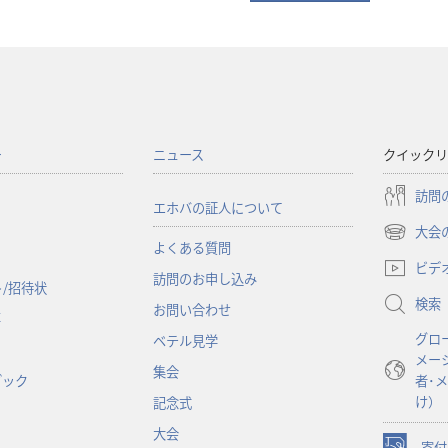
ー
ニュース
クイックリ
訪問
エホバの証人について
大会
（新
よくある質問
し
ビデ
訪問のお申し込み
い
/招待状
検索
タ
お問い合わせ
事
ブ
グロ
ベテル見学
で
メー
開
集会
ブック
者･
く）
け）
記念式
大会
寄付