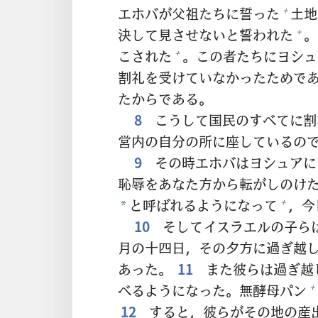
エホバが
父
祖
たちに
誓
った
土
地
+
決
して
見
させないと
誓
われた
。
+
こされた
。この
者
たちにヨシュ
+
割
礼
を
受
けていなかったためで
たからである。
8
こうして
国
民
のすべてに
割
営
内
の
自
分
の
所
に
座
しているの
9
その
時
エホバはヨシュアに
恥
辱
をあなた
方
から
転
がしのけ
と
呼
ばれるようになって
，
今
+
*
10
そしてイスラエルの
子
ら
月
の
十
四
日
，その
夕
方
に
過
ぎ
越
あった。
11
また
彼
らは
過
ぎ
越
べるようになった。
無
酵
母
パン
+
12
すると，
彼
らがその
地
の
産