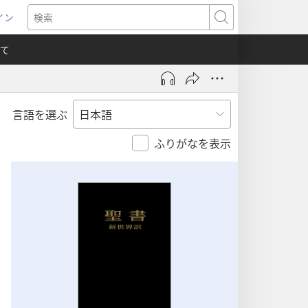
イン
新
検
索
て
言語を選ぶ
）
ふりがなを表示