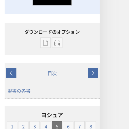
ダウンロードのオプション
出
オー
版
ディ
物
オ
の
の
目次
ダ
ダ
戻
次
ウ
ウ
る
へ
ン
ン
聖書の各書
ロー
ロー
ド
ド
オ
オ
ヨシュア
プ
プ
ショ
ショ
1
2
3
4
5
6
7
8