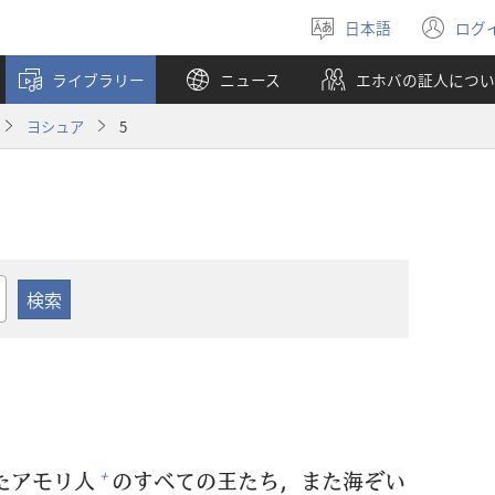
日本語
ログ
言
（
語
し
ライブラリー
ニュース
エホバの証人につい
を
い
選
タ
ヨシュア
5
ぶ
ブ
で
開
く
たアモリ
人
のすべての
王
たち，また
海
ぞい
+