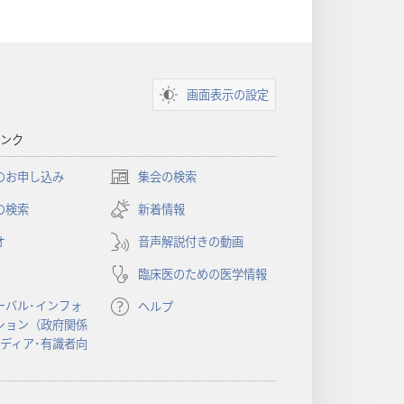
画面表示の設定
ンク
のお申し込み
集会の検索
（新
し
の検索
新着情報
い
オ
音声解説付きの動画
タ
ブ
臨床医のための医学情報
で
開
ーバル･インフォ
ヘルプ
く）
ション（政府関係
メディア･有識者向