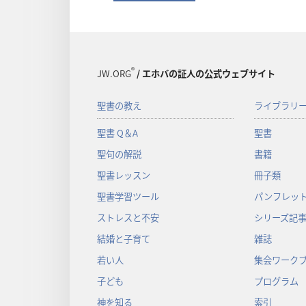
®
JW.ORG
/ エホバの証人の公式ウェブサイト
聖書の教え
ライブラリ
聖書 Q＆A
聖書
聖句の解説
書籍
聖書レッスン
冊子類
聖書学習ツール
パンフレット
ストレスと不安
シリーズ記
結婚と子育て
雑誌
若い人
集会ワーク
子ども
プログラム
神を知る
索引