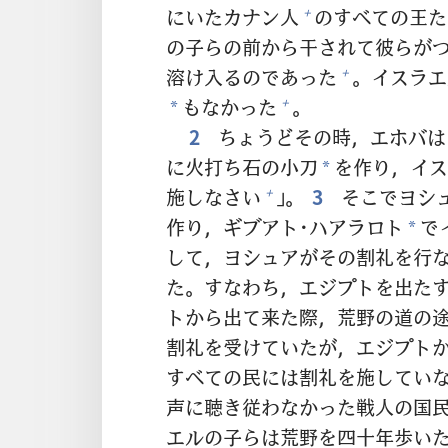
にいたカナン
人
のすべての
王
た
+
の
子
らの
前
から
干
されて
彼
らが
溶
け
入
るのであった
。イスラエ
+
もなかった
。
+
*
2
ちょうどその
時
，エホバは
に
火
打
ち
石
の
小
刀
を
作
り，イス
*
施
しなさい
」。
3
そこでヨシ
+
作
り，ギブアト･ハアラロト
で
*
して，ヨシュアがその
割
礼
を
行
た。すなわち，エジプトを
出
た
トから
出
て
来
た
際
，
荒
野
の
道
の
割
礼
を
受
けていたが，エジプト
すべての
民
には
割
礼
を
施
してい
声
に
聴
き
従
わなかった
戦
人
の
国
エルの
子
らは
荒
野
を
四
十
年
歩
い