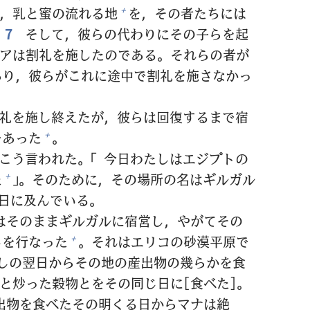
，
乳
と
蜜
の
流
れる
地
を，その
者
たちには
+
7
そして，
彼
らの
代
わりにその
子
らを
起
アは
割
礼
を
施
したのである。それらの
者
が
あり，
彼
らがこれに
途
中
で
割
礼
を
施
さなかっ
礼
を
施
し
終
えたが，
彼
らは
回
復
するまで
宿
であった
。
+
こう
言
われた。「
今日
わたしはエジプトの
た
」。そのために，その
場
所
の
名
はギルガル
+
日
に
及
んでいる。
はそのままギルガルに
宿
営
し，やがてその
しを
行
なった
。それはエリコの
砂
漠
平
原
で
+
しの
翌
日
からその
地
の
産
出
物
の
幾
らかを
食
と
炒
った
穀
物
とをその
同
じ
日
に[
食
べた]。
出
物
を
食
べたその
明
くる
日
からマナは
絶