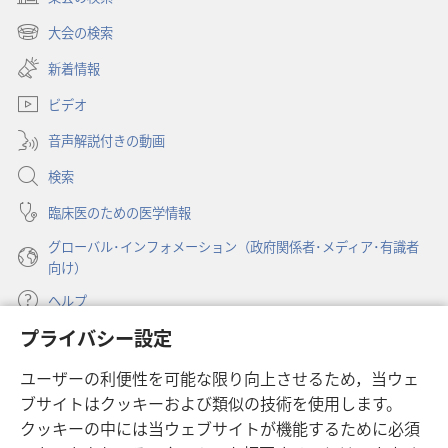
（新
し
大会の検索
（新
い
し
新着情報
タ
い
ブ
ビデオ
タ
で
ブ
開
音声解説付きの動画
で
く）
開
検索
く）
臨床医のための医学情報
グローバル･インフォメーション（政府関係者･メディア･有識者
向け）
ヘルプ
プライバシー設定
寄付
（新
ユーザーの利便性を可能な限り向上させるため，当ウェ
し
ブサイトはクッキーおよび類似の技術を使用します。
い
ものみの塔 オンライン・ライブラリー
（新
タ
クッキーの中には当ウェブサイトが機能するために必須
し
ブ
®