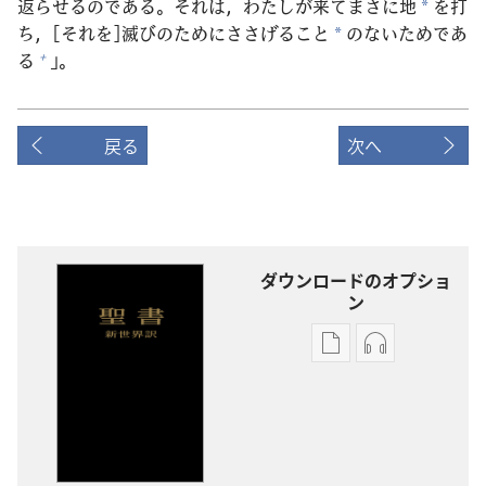
返
らせるのである。それは，わたしが
来
てまさに
地
を
打
*
ち，[それを]
滅
びのためにささげること
のないためであ
*
る
」。
+
戻る
次へ
ダウンロードのオプショ
ン
出
オー
版
ディ
物
オ
の
の
ダ
ダ