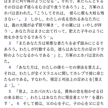
はまさに
刈
り
株
のようになる
。それで，
来
たらんとする
その
日
は
必
ず
彼
らをむさぼり
食
うであろう」と，
万
軍
のエ
ホバは
言
われた。「こうしてそれは，
彼
らに
根
も
大
枝
も
残
さない
。
2
しかし，わたしの
名
を
恐
れるあなた
方
に
+
は，
義
の
太
陽
が
必
ず
照
り
輝
き
，その
翼
には いやしが
伴
+
う
。あなた
方
はまさに
出
て
行
って，
肥
えた
子
牛
のように
+
地
をかきなでるであろう
」。
+
3
「またあなた
方
は
邪
悪
な
者
たちを
必
ず
踏
みにじるで
あろう。わたしが
行
動
する
日
，
彼
らはあなた
方
の
足
の
下
で
粉
のようになるからである
」と，
万
軍
のエホバは
言
われ
+
た。
4
「あなた
方
は，わたしの
僕
モーセの
律
法
を
覚
えよ。
それは，わたしが
全
イスラエルに
関
してホレブで
彼
に
命
じ
たものである。すなわち，
規
定
と
司
法
上
の
定
めとを[
覚
え
よ
]。
+
*
5
「
見
よ，エホバの
大
いなる，
畏
怖
の
念
を
抱
かせる
日
の
来
る
前
に
，わたしはあなた
方
に
預
言
者
エリヤ
を
遣
わ
+
*
す
。
6
そして
彼
は，
父
の
心
を
子
に，
子
の
心
を
父
に
立
ち
+