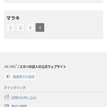
ウ
ウ
ン
ン
ロー
ロー
マラキ
ド
ド
オ
オ
1
2
3
4
プ
プ
ショ
ショ
ン
ン
新
新
世
世
界
界
®
訳
訳
JW.ORG
/ エホバの証人の公式ウェブサイト
聖
聖
画面表示の設定
書
書
（1985
（1985
クイックリンク
年
年
版）
版）
訪問のお申し込み
集会の検索