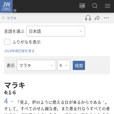
JW.ORG
ロ
サ
JW.ORG
メ
グ
イ
の
ニ
イ
マラキ
ト
検
を
ン
の
索
表
（新
言語を選ぶ
言
示
し
語
い
ふりがなを表示
を
タ
2019年改訂版を見る
変
ブ
え
で
章
表示
る
開
聖
く）
書
の
マラキ
書
4:1-6
名
4
「
見
よ，
炉
のように
燃
える
日
が
来
るからである
。
+
*
そして，すべてのせん
越
な
者
，また
悪
を
行
なうすべての
者
+