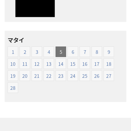
の
の
ダ
ダ
ウ
ウ
ン
ン
ロー
ロー
マタイ
ド
ド
オ
オ
1
2
3
4
5
6
7
8
9
プ
プ
ショ
ショ
10
11
12
13
14
15
16
17
18
ン
ン
19
20
21
22
23
24
25
26
27
新
新
世
世
28
界
界
訳
訳
聖
聖
書
書
（1985
（1985
年
年