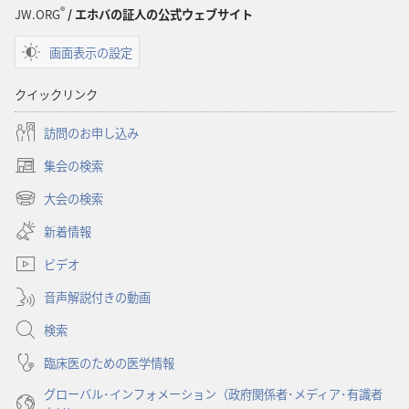
®
JW.ORG
/ エホバの証人の公式ウェブサイト
版）
版）
画面表示の設定
クイックリンク
訪問のお申し込み
集会の検索
（新
し
大会の検索
（新
い
し
新着情報
タ
い
ブ
ビデオ
タ
で
ブ
開
音声解説付きの動画
で
く）
開
検索
く）
臨床医のための医学情報
グローバル･インフォメーション（政府関係者･メディア･有識者