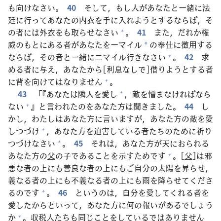
も
向
けなさい。
40
そして，もし
人
があなたと
一
緒
に
法
廷
に
行
ってあなたの
内
衣
を
手
に
入
れようとするならば，そ
の
者
には
外
衣
をも
取
らせなさい
。
41
また，だれか
権
+
威
のもとにある
者
があなたを
一
マイル
の
奉
仕
に
徴
用
する
*
ならば，その
者
と
一
緒
に
二
マイル
行
きなさい
。
42
求
+
める
者
に
与
え，あなたから[
利
息
なしで]
借
りようとする
者
に
背
を
向
けてはなりません
。
+
43
「『あなたは
隣
人
を
愛
し
，
敵
を
憎
まなければなら
+
ない
』と
言
われたのをあなた
方
は
聞
きました。
44
し
+
かし，わたしはあなた
方
に
言
いますが，あなた
方
の
敵
を
愛
しつづけ
，あなた
方
を
迫
害
している
者
たちのために
祈
り
+
つづけなさい
。
45
それは，あなた
方
が
天
におられる
+
あなた
方
の
父
の
子
であることを
示
すためです
。[
父
]は
邪
+
悪
な
者
の
上
にも
善
良
な
者
の
上
にもご
自
分
の
太
陽
を
昇
らせ，
義
なる
者
の
上
にも
不
義
なる
者
の
上
にも
雨
を
降
らせてくださ
るのです
。
46
というのは，
自
分
を
愛
してくれる
者
を
+
愛
したからといって，あなた
方
に
何
の
報
いがあるでしょう
か
。
収
税
人
たちも
同
じことをしているではありません
+