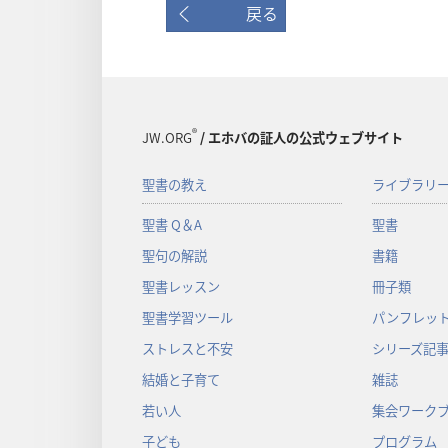
戻る
®
JW.ORG
/ エホバの証人の公式ウェブサイト
聖書の教え
ライブラリ
聖書 Q＆A
聖書
聖句の解説
書籍
聖書レッスン
冊子類
聖書学習ツール
パンフレット
ストレスと不安
シリーズ記
結婚と子育て
雑誌
若い人
集会ワーク
子ども
プログラム