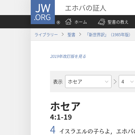
JW.ORG
エホバの証人
ホーム
聖書の教え
ライブラリー
聖書
「新世界訳」（1985年版）
2019年改訂版を見る
章
表示
聖
書
の
ホセア
書
4:1-19
名
4
イスラエルの
子
らよ，エホバ