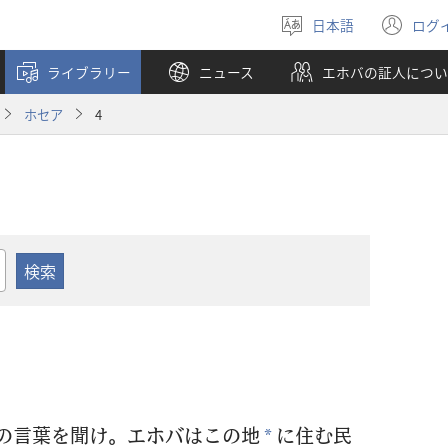
日本語
ログ
言
（
語
し
ライブラリー
ニュース
エホバの証人につい
を
い
選
タ
ホセア
4
ぶ
ブ
で
開
く
の
言
葉
を
聞
け。エホバはこの
地
に
住
む
民
*