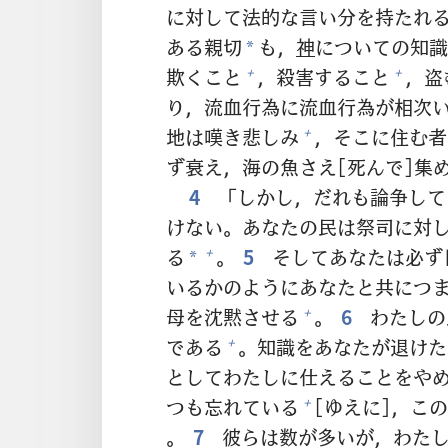
に
対
して
法
的
な
言
い
分
を
持
たれ
ある
親
切
も，
神
についての
知
識
*
欺
くこと
，
殺
害
すること
，
盗
+
+
り，
流
血
行
為
に
流
血
行
為
が
相
次
地
は
嘆
き
悲
しみ
，そこに
住
む
者
+
ず
衰
え，
海
の
魚
さえ[
死
んで]
集
4
「しかし，だれも
論
争
して
けない。あなたの
民
は
祭
司
に
対
る
。
5
そしてあなたは
必
ず
+
*
いるかのようにあなたと
共
につ
母
を
沈
黙
させる
。
6
わたしの
+
である
。
知
識
をあなたが
退
けた
+
としてわたしに
仕
えることをや
つも
忘
れている
[ゆえに]，こ
+
。
7
彼
らは
数
が
多
いが，わた