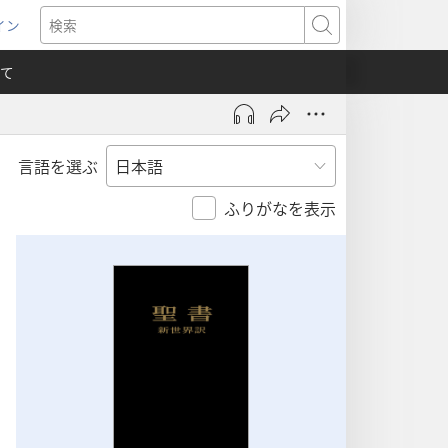
イン
新
検
索
て
言語を選ぶ
）
ふりがなを表示