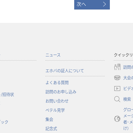
次へ
ー
ニュース
クイックリ
訪問
エホバの証人について
大会
（新
よくある質問
し
ビデ
訪問のお申し込み
い
/招待状
検索
タ
お問い合わせ
事
ブ
グロ
ベテル見学
で
メー
開
集会
ブック
者･
く）
け）
記念式