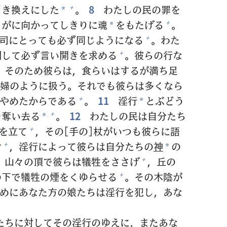
引
き
換
えにした
。
8
わたしの
民
の
罪
を
+
*
とがに
向
かってしきりに
魂
をもたげる
。
+
*
司
にとっても
必
ず
同
じようになる
。わた
+
関
して
必
ず
言
い
開
きを
求
める
。
彼
らの
行
な
+
そのため
彼
らは，
食
らいはするが
満
ち
足
婦
のように
扱
う。それでも
彼
らは
多
くなら
やめたからである
。
11
淫
行
とぶどう
+
*
を
奪
い
去
る
。
12
わたしの
民
は
自
分
たち
+
*
を
立
て
，その[
手
の]
杖
がいつも
彼
らに
語
+
せ
，
淫
行
によって
彼
らは
自
分
たちの
神
の
+
*
山
々
の
頂
で
彼
らは
犠
牲
をささげ
，
丘
の
+
の
下
で
犠
牲
の
煙
をくゆらせる
。その
木
陰
が
+
めにあなた
方
の
娘
たちは
淫
行
を
犯
し，あな
たちに
対
してその
淫
行
のゆえに，またあな