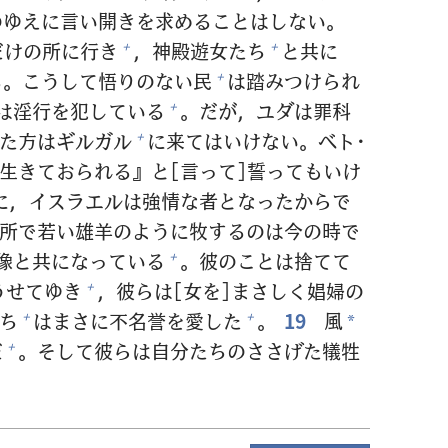
のゆえに
言
い
開
きを
求
めることはしない。
だけの
所
に
行
き
，
神
殿
遊
女
たち
と
共
に
+
+
る。こうして
悟
りのない
民
は
踏
みつけられ
+
は
淫
行
を
犯
している
。だが，ユダは
罪
科
+
た
方
はギルガル
に
来
てはいけない。ベト･
+
生
きておられる』と[
言
って]
誓
ってもいけ
に，イスラエルは
強
情
な
者
となったからで
所
で
若
い
雄
羊
のように
牧
するのは
今
の
時
で
像
と
共
になっている
。
彼
のことは
捨
てて
+
うせてゆき
，
彼
らは[
女
を]まさしく
娼
婦
の
+
ち
はまさに
不
名
誉
を
愛
した
。
19
風
+
+
*
だ
。そして
彼
らは
自
分
たちのささげた
犠
牲
+