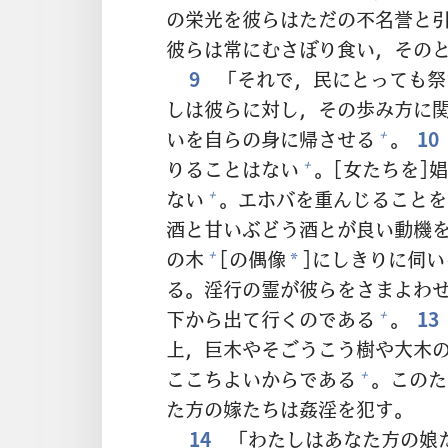
の
栄
光
を
彼
らはただの
不
名
誉
と
彼
らは
常
にむさぼり
食
い，その
9
「それで，
民
にとっても
祭
しは
彼
らに
対
し，その
歩
み
方
に
いを
自
らの
身
に
帰
させる
。
10
+
りることはない
。[
女
たちを]
娼
+
ない
。エホバを
重
んじることを
+
酒
と
甘
いぶどう
酒
とが
良
い
動
機
の
木
[の
偶
像
]にしきりに
伺
い
+
*
る。
淫
行
の
霊
が
彼
らをさまよわ
下
から
出
て
行
くのである
。
13
+
上
，
巨
木
やそごうこう
樹
や
大
木
ここちよいからである
。このた
+
た
方
の
嫁
たちは
姦
淫
を
犯
す。
14
「わたしはあなた
方
の
娘