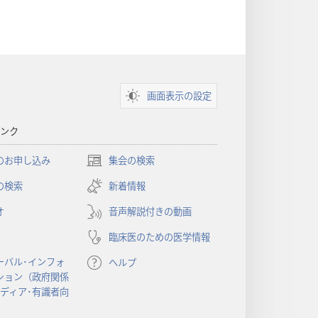
画面表示の設定
ンク
のお申し込み
集会の検索
（新
し
の検索
新着情報
い
オ
音声解説付きの動画
タ
ブ
臨床医のための医学情報
で
開
ーバル･インフォ
ヘルプ
く）
ション（政府関係
メディア･有識者向