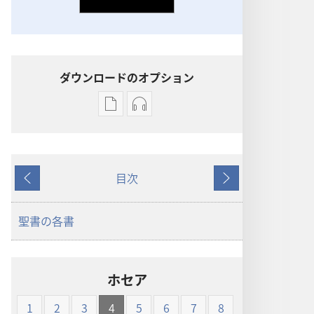
ダウンロードのオプション
出
オー
版
ディ
物
オ
の
の
目次
ダ
ダ
戻
次
ウ
ウ
る
へ
ン
ン
聖書の各書
ロー
ロー
ド
ド
オ
オ
ホセア
プ
プ
ショ
ショ
1
2
3
4
5
6
7
8