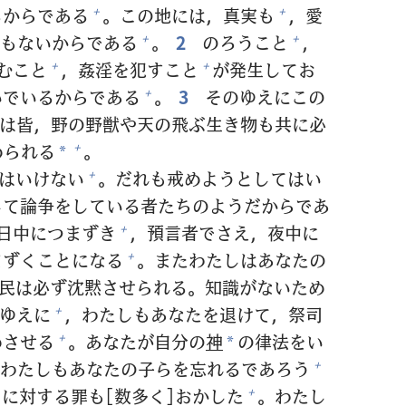
るからである
。この
地
には，
真
実
も
，
愛
+
+
もないからである
。
2
のろうこと
，
+
+
むこと
，
姦
淫
を
犯
すこと
が
発
生
してお
+
+
いでいるからである
。
3
そのゆえにこの
+
は
皆
，
野
の
野
獣
や
天
の
飛
ぶ
生
き
物
も
共
に
必
められる
。
+
*
はいけない
。だれも
戒
めようとしてはい
+
して
論
争
をしている
者
たちのようだからであ
日
中
につまずき
，
預
言
者
でさえ，
夜
中
に
+
まずくことになる
。またわたしはあなたの
+
民
は
必
ず
沈
黙
させられる。
知
識
がないため
ゆえに
，わたしもあなたを
退
けて，
祭
司
+
めさせる
。あなたが
自
分
の
神
の
律
法
をい
+
*
のわたしもあなたの
子
らを
忘
れるであろう
+
しに
対
する
罪
も[
数
多
く]おかした
。わたし
+