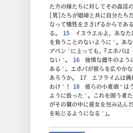
た
方
の
嫁
たちに
対
してその
姦
淫
[
男
]たちが
娼
婦
と
共
に
自
分
たち
なって
犠
牲
をささげるからであ
る。
15
イスラエルよ，あなた
を
負
うことのないように
。あな
+
アベン
に
上
っても，『エホバは
+
ない
。
16
強
情
な
雌
牛
のよう
+
ある
。エホバが
彼
らを
広
やかな
+
あろうか。
17
エフライムは
偶
おけ
！
18
彼
らの
小
麦
酒
は
+
*
ように
扱
った
。これを
囲
う
者
た
+
がその
翼
の
中
に
彼
女
を
包
み
込
ん
を
恥
じるようになる
」。
+