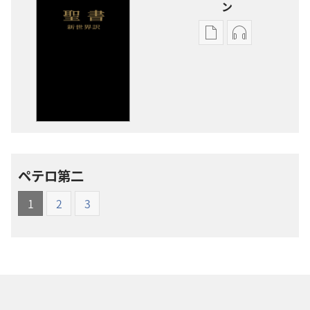
ン
出
オー
版
ディ
物
オ
の
の
ダ
ダ
ウ
ウ
ン
ン
ロー
ロー
ペテロ第二
ド
ド
オ
オ
1
2
3
プ
プ
ショ
ショ
ン
ン
新
新
世
世
界
界