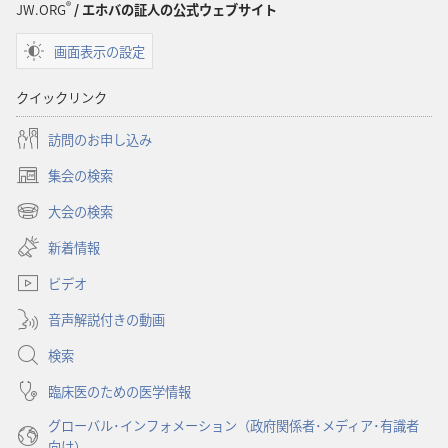
®
訳
訳
JW.ORG
/ エホバの証人の公式ウェブサイト
聖
聖
画面表示の設定
書
書
（1985
（1985
クイックリンク
年
年
版）
版）
訪問のお申し込み
集会の検索
（新
し
大会の検索
（新
い
し
新着情報
タ
い
ブ
ビデオ
タ
で
ブ
開
音声解説付きの動画
で
く）
開
検索
く）
臨床医のための医学情報
グローバル･インフォメーション（政府関係者･メディア･有識者
向け）