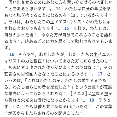
，
思
い
出
させるためにあなた
方
を
奮
い
立
たせるのは
正
しい
ことであると
思
います
。
14
わたしは
自
分
の
幕
屋
をま
+
もなく
脱
ぎ
捨
てることになるのを
知
っているからです
+
*
。それは，わたしたちの
主
イエス･キリストがわたしに
示
されたとおりでもあります
。
15
それで，わたしは，
+
自
分
の
去
った
後
，あなた
方
が
自
分
でこれらのことを
語
れ
+
るよう
，
時
あるごとに
力
を
尽
くして
励
むつもりでもいま
*
す。
16
そうです，わたしたちが，わたしたちの
主
イエス･
キリストの
力
と
臨
在
についてあなた
方
に
知
らせたのは
+
*
，
巧
みに
考
え
出
された
作
り
話
によったのではなく
，その
+
荘
厳
さの
目
撃
証
人
となったことによるのです
。
17
と
+
いうのは，「これはわたしの
子
，わたしの
愛
する
者
であ
る。わたし
自
らこの
者
を
是
認
した
」という
言
葉
が
荘
厳
*
*
な
栄
光
によってもたらされた
時
，[イエス]は
父
なる
神
か
+
ら
誉
れと
栄
光
をお
受
けになったからです
。
18
そうで
+
す，わたしたちは
彼
と
共
に
聖
なる
山
にいた
時
，この
言
葉
+
が
天
からもたらされるのを
聞
きました
。
+
*