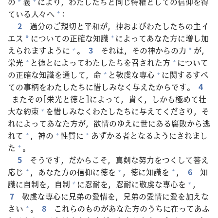
の
義
により，わたしたちと
同
じ
特
権
としての
信
仰
を
得
*
ている
人
々
へ
:
+
2
過
分
のご
親
切
と
平
和
が，
神
およびわたしたちの
主
イ
エス
についての
正
確
な
知
識
によってあなた
方
に
増
し
加
+
*
えられますように
。
3
それは，その
神
からの
力
が，
+
*
栄
光
と
徳
とによってわたしたちを
召
された
方
について
+
+
の
正
確
な
知
識
を
通
して，
命
と
敬
虔
な
専
心
に
関
するすべ
+
+
ての
事
柄
をわたしたちに
惜
しみなく
与
えたからです。
4
またその[
栄
光
と
徳
と]によって，
貴
く，しかも
極
めて
壮
大
な
約
束
を
惜
しみなくわたしたちに
与
えてくださり，そ
+
れによってあなた
方
が，
欲
情
のゆえに
世
にある
腐
敗
から
逃
れて
，
神
の
性
質
に
あずかる
者
となるようにされまし
+
+
*
た
。
+
5
そうです，だからこそ，
真
剣
な
努
力
をつくして
答
え
応
じ
，あなた
方
の
信
仰
に
徳
を
，
徳
に
知
識
を
，
6
知
+
+
+
識
に
自
制
を，
自
制
に
忍
耐
を，
忍
耐
に
敬
虔
な
専
心
を
，
+
+
7
敬
虔
な
専
心
に
兄
弟
の
愛
情
を，
兄
弟
の
愛
情
に
愛
を
加
えな
さい
。
8
これらのものがあなた
方
のうちに
在
ってあふ
+