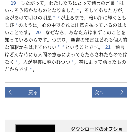
19
したがって，わたしたちにとって
預
言
の
言
葉
は
+
いっそう
確
かなものとなりました
。そしてあなた
方
が，
+
夜
があけて
明
けの
明
星
が
上
るまで，
暗
い
所
に
輝
くとも
+
*
しび
のように，
心
の
中
でそれに
注
意
を
払
っているのはよ
+
いことです。
20
なぜなら，あなた
方
はまずこのことを
知
っているからです。つまり，
聖
書
の
預
言
はどれも
個
人
的
な
解
釈
からは
出
ていない
ということです。
21
預
言
+
*
はどんな
時
にも
人
間
の
意
志
によってもたらされたものでは
なく
，
人
が
聖
霊
に
導
かれつつ
，
神
によって
語
ったもの
+
+
だからです
。
+
戻る
次へ
ダウンロードのオプショ