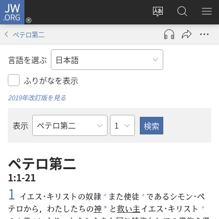
JW.ORG
ロ
サ
JW.ORG
メ
グ
イ
の
ニ
イ
ペテロ第二
ト
検
を
ン
の
索
表
（新
言語を選ぶ
言
示
し
語
い
ふりがなを表示
を
タ
2019年改訂版を見る
変
ブ
え
で
章
表示
る
開
聖
く）
書
の
ペテロ第二
書
1:1-21
名
1
イエス･キリストの
奴
隷
また
使
徒
であるシモン･ペ
+
+
テロから，わたしたちの
神
と
救
い
主
イエス･キリスト
+
*
+