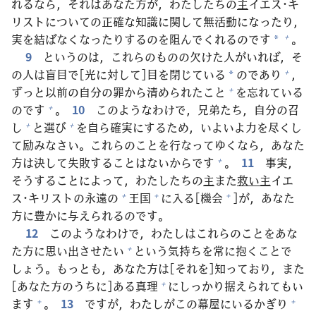
れるなら，それはあなた
方
が，わたしたちの
主
イエス･キ
リストについての
正
確
な
知
識
に
関
して
無
活
動
になったり，
実
を
結
ばなくなったりするのを
阻
んでくれるのです
。
+
*
9
というのは，これらのものの
欠
けた
人
がいれば，そ
の
人
は
盲
目
で[
光
に
対
して]
目
を
閉
じている
のであり
，
+
*
ずっと
以
前
の
自
分
の
罪
から
清
められたこと
を
忘
れている
+
のです
。
10
このようなわけで，
兄
弟
たち，
自
分
の
召
+
し
と
選
び
を
自
ら
確
実
にするため，いよいよ
力
を
尽
くし
+
+
て
励
みなさい。これらのことを
行
なってゆくなら，あなた
方
は
決
して
失
敗
することはないからです
。
11
事
実
，
+
そうすることによって，わたしたちの
主
また
救
い
主
イエ
ス･キリストの
永
遠
の
王
国
に
入
る[
機
会
]が，あなた
+
+
+
方
に
豊
かに
与
えられるのです。
12
このようなわけで，わたしはこれらのことをあな
た
方
に
思
い
出
させたい
という
気
持
ちを
常
に
抱
くことで
+
しょう。もっとも，あなた
方
は[それを]
知
っており，また
[あなた
方
のうちに]ある
真
理
にしっかり
据
えられてもい
+
ます
。
13
ですが，わたしがこの
幕
屋
にいるかぎり
+
+