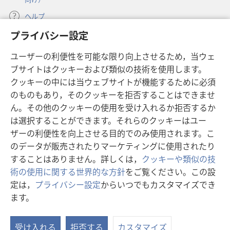
ヘルプ
プライバシー設定
寄付
（新
ユーザーの利便性を可能な限り向上させるため，当ウェ
し
ブサイトはクッキーおよび類似の技術を使用します。
い
ものみの塔 オンライン・ライブラリー
（新
タ
クッキーの中には当ウェブサイトが機能するために必須
し
ブ
®
のものもあり，そのクッキーを拒否することはできませ
JW Hub
い
（新
で
ん。その他のクッキーの使用を受け入れるか拒否するか
タ
し
開
®
JW Library
ブ
は選択することができます。それらのクッキーはユー
い
く）
で
タ
ザーの利便性を向上させる目的でのみ使用されます。こ
®
Watchtower Library
開
ブ
のデータが販売されたりマーケティングに使用されたり
く）
で
することはありません。詳しくは，
クッキーや類似の技
開
術の使用に関する世界的な方針
をご覧ください。この設
く）
定は，
プライバシー設定
からいつでもカスタマイズでき
Copyright
© 2026 Watch Tower Bible and Tract Society of Pennsylvania.
ます。
目
利用規約
|
プライバシーに関する方針
|
プライバシー設定
次
受け入れる
拒否する
カスタマイズ