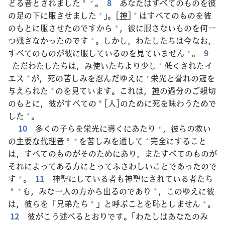
どる
者
とされました
。
8
あなたはすべてのものを
彼
+
*
の
足
の
下
に
服
させました
」。[
神
]
はすべてのものを
彼
+
*
のもとに
服
させたのですから
，
彼
に
服
さないものを
何
一
+
つ
残
さなかったのです
。しかし，わたしたちは
今
なお，
+
すべてのものが
彼
に
服
しているのを
見
ていません
。
9
+
ただわたしたちは，み
使
いたちより
少
し
低
くされたイ
*
エス
が，
死
の
苦
しみを
忍
んだゆえに
栄
光
と
誉
れの
冠
を
+
+
与
えられた
のを
見
ています。これは，
神
の
過
分
のご
親
切
+
のもとに，
彼
がすべての
[
人
]のために
死
を
味
わうためで
*
した
。
+
10
多
くの
子
らを
栄
光
に
導
くにあたり
，
彼
らの
救
い
+
の
主
要
な
代
理
者
を
苦
しみを
通
して
完
全
にすること
+
+
*
は，すべてのものがそのためにあり，またすべてのものが
それによってある
方
にとってふさわしいことであったので
す
。
11
神
聖
にしている
者
も
神
聖
にされている
者
たち
+
も，みな
一人
の
方
から
出
るのであり
，このゆえに
彼
+
+
*
は，
彼
らを「
兄
弟
たち
」と
呼
ぶことを
恥
としません
。
+
*
12
彼
がこう
述
べるとおりです。「わたしはあなたのみ