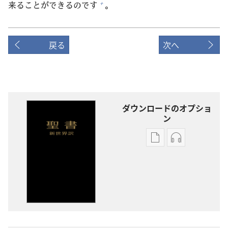
来
ることができるのです
。
+
戻る
次へ
ダウンロードのオプショ
ン
出
オー
版
ディ
物
オ
の
の
ダ
ダ
ウ
ウ
ン
ン