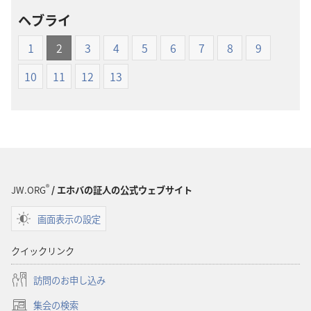
ロー
ロー
ヘブライ
ド
ド
オ
オ
1
2
3
4
5
6
7
8
9
プ
プ
ショ
ショ
10
11
12
13
ン
ン
新
新
世
世
界
界
訳
訳
聖
聖
®
JW.ORG
/ エホバの証人の公式ウェブサイト
書
書
（1985
（1985
画面表示の設定
年
年
版）
版）
クイックリンク
訪問のお申し込み
集会の検索