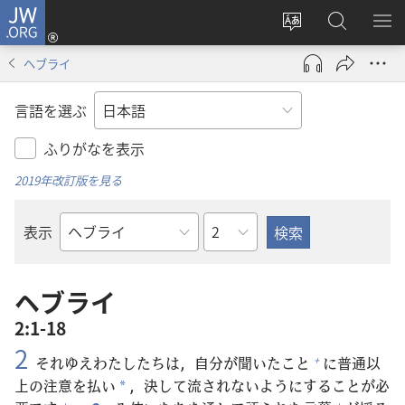
JW.ORG
ロ
サ
JW.ORG
メ
グ
イ
の
ニ
イ
ヘブライ
ト
検
を
ン
の
索
表
（新
言語を選ぶ
言
示
し
語
い
ふりがなを表示
を
タ
2019年改訂版を見る
変
ブ
え
で
章
表示
る
開
聖
く）
書
の
ヘブライ
書
2:1-18
名
2
それゆえわたしたちは，
自
分
が
聞
いたこと
に
普
通
以
+
上
の
注
意
を
払
い
，
決
して
流
されないようにすることが
必
*
+
+