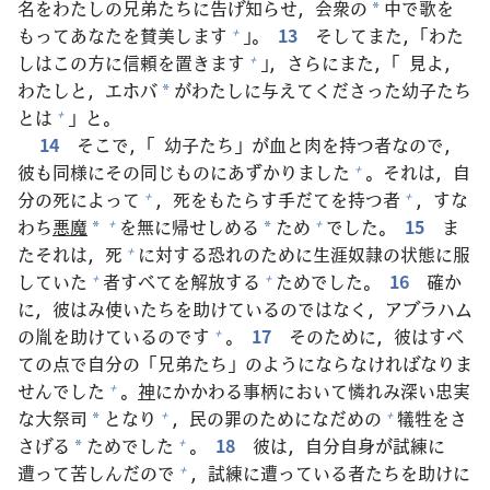
名
をわたしの
兄
弟
たちに
告
げ
知
らせ，
会
衆
の
中
で
歌
を
*
もってあなたを
賛
美
します
」。
13
そしてまた，「わた
+
しはこの
方
に
信
頼
を
置
きます
」，さらにまた，「
見
よ，
+
わたしと，エホバ
がわたしに
与
えてくださった
幼
子
たち
*
とは
」と。
+
14
そこで，「
幼
子
たち」が
血
と
肉
を
持
つ
者
なので，
彼
も
同
様
にその
同
じものにあずかりました
。それは，
自
+
分
の
死
によって
，
死
をもたらす
手
だてを
持
つ
者
，すな
+
+
わち
悪
魔
を
無
に
帰
せしめる
ため
でした。
15
ま
+
+
*
*
たそれは，
死
に
対
する
恐
れのために
生
涯
奴
隷
の
状
態
に
服
+
していた
者
すべてを
解
放
する
ためでした。
16
確
か
+
+
に，
彼
はみ
使
いたちを
助
けているのではなく，アブラハム
の
胤
を
助
けているのです
。
17
そのために，
彼
はすべ
+
ての
点
で
自
分
の「
兄
弟
たち」のようにならなければなりま
せんでした
。
神
にかかわる
事
柄
において
憐
れみ
深
い
忠
実
+
な
大
祭
司
となり
，
民
の
罪
のためになだめの
犠
牲
をさ
+
+
*
さげる
ためでした
。
18
彼
は，
自
分
自
身
が
試
練
に
+
*
遭
って
苦
しんだので
，
試
練
に
遭
っている
者
たちを
助
けに
+