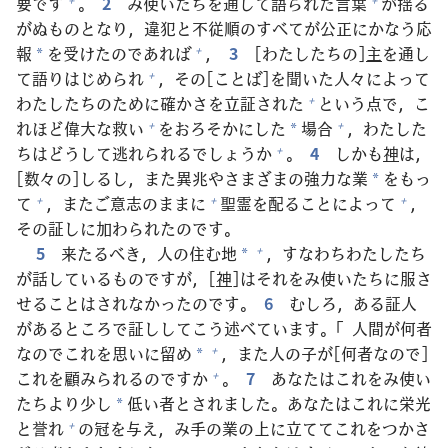
要
です
。
2
み
使
いたちを
通
して
語
られた
言
葉
が
揺
る
がぬものとなり，
違
犯
と
不
従
順
のすべてが
公
正
にかなう
応
報
を
受
けたのであれば
，
3
[わたしたちの]
主
を
通
し
+
*
て
語
りはじめられ
，その[ことば]を
聞
いた
人
々
によって
+
わたしたちのために
確
かさを
立
証
された
という
点
で，こ
+
れほど
偉
大
な
救
い
をおろそかにした
場
合
，わたした
+
+
*
ちはどうして
逃
れられるでしょうか
。
4
しかも
神
は，
+
[
数
々
の]しるし，また
異
兆
やさまざまの
強
力
な
業
をもっ
*
て
，またご
意
志
のままに
聖
霊
を
配
ることによって
，
+
+
+
その
証
しに
加
わられたのです。
5
来
たるべき，
人
の
住
む
地
，すなわちわたしたち
+
*
が
話
しているものですが，[
神
]はそれをみ
使
いたちに
服
さ
せることはされなかったのです。
6
むしろ，ある
証
人
があるところで
証
ししてこう
述
べています。「
人
間
が
何
者
なのでこれを
思
いに
留
め
，また
人
の
子
が[
何
者
なので]
+
*
これを
顧
みられるのですか
。
7
あなたはこれをみ
使
い
+
たちより
少
し
低
い
者
とされました。あなたはこれに
栄
光
*
と
誉
れ
の
冠
を
与
え，み
手
の
業
の
上
に
立
ててこれをつかさ
+