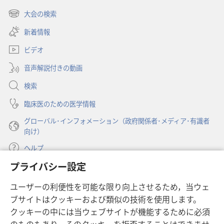
（新
し
大会の検索
（新
い
し
新着情報
タ
い
ブ
ビデオ
タ
で
ブ
開
音声解説付きの動画
で
く）
開
検索
く）
臨床医のための医学情報
グローバル･インフォメーション（政府関係者･メディア･有識者
向け）
ヘルプ
プライバシー設定
寄付
（新
ユーザーの利便性を可能な限り向上させるため，当ウェ
し
ブサイトはクッキーおよび類似の技術を使用します。
い
ものみの塔 オンライン・ライブラリー
（新
タ
クッキーの中には当ウェブサイトが機能するために必須
し
ブ
®
JW Hub