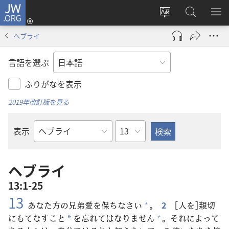
JW.ORG
ロ
サ
JW.ORG
メ
グ
イ
の
ニ
イ
ヘブライ
ト
検
を
ン
の
索
表
（新
言語を選ぶ
言
示
し
語
い
ふりがなを表示
を
タ
2019年改訂版を見る
変
ブ
え
で
章
表示
る
開
聖
く）
書
の
ヘブライ
書
13:1-25
名
13
あなた
方
の
兄
弟
愛
を
保
ちなさい
。
2
[
人
を]
親
切
+
にもてなすこと
を
忘
れてはなりません
。それによって
+
*