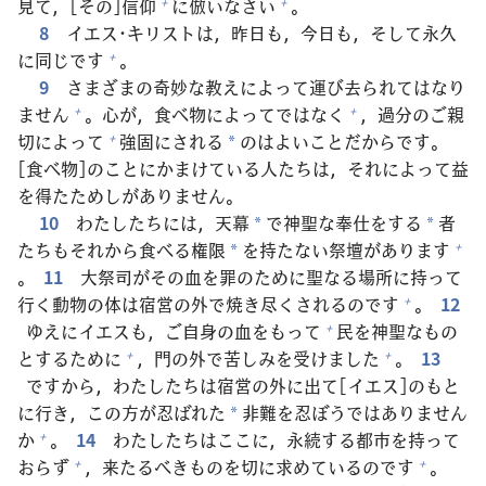
見
て，[その]
信
仰
に
倣
いなさい
。
+
+
8
イエス･キリストは，
昨日
も，
今日
も，そして
永
久
に
同
じです
。
+
9
さまざまの
奇
妙
な
教
えによって
運
び
去
られてはなり
ません
。
心
が，
食
べ
物
によってではなく
，
過
分
のご
親
+
+
切
によって
強
固
にされる
のはよいことだからです。
+
*
[
食
べ
物
]のことにかまけている
人
たちは，それによって
益
を
得
たためしがありません。
10
わたしたちには，
天
幕
で
神
聖
な
奉
仕
をする
者
*
*
たちもそれから
食
べる
権
限
を
持
たない
祭
壇
があります
+
*
。
11
大
祭
司
がその
血
を
罪
のために
聖
なる
場
所
に
持
って
行
く
動
物
の
体
は
宿
営
の
外
で
焼
き
尽
くされるのです
。
12
+
ゆえにイエスも，ご
自
身
の
血
をもって
民
を
神
聖
なもの
+
とするために
，
門
の
外
で
苦
しみを
受
けました
。
13
+
+
ですから，わたしたちは
宿
営
の
外
に
出
て[イエス]のもと
に
行
き，この
方
が
忍
ばれた
非
難
を
忍
ぼうではありません
*
か
。
14
わたしたちはここに，
永
続
する
都
市
を
持
って
+
おらず
，
来
たるべきものを
切
に
求
めているのです
。
+
+