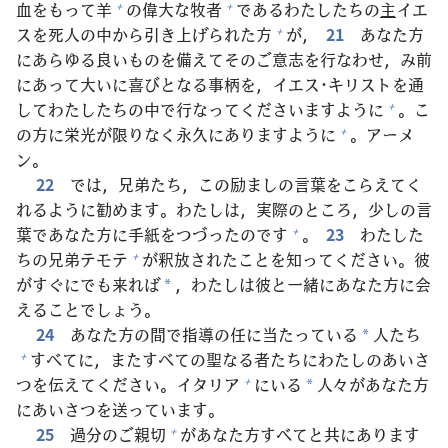
血
をもって
羊
の
偉
大
な
牧
者
であるわたしたちの
主
イエ
+
+
スを
死
人
の
中
から
引
き
上
げられた
方
が，
21
あなた
方
+
にあらゆる
良
いものを
備
えてそのご
意
志
を
行
なわせ，み
前
にあって
大
いに
喜
びとなる
事
柄
を，イエス･キリストを
通
してわたしたちの
中
で
行
なってくださいますように
。こ
+
の
方
に
栄
光
が
限
りなく
永
久
にありますように
。アーメ
+
ン。
22
では，
兄
弟
たち，この
励
ましの
言
葉
をこらえてく
れるように
勧
めます。わたしは，
実
際
のところ，
少
しの
言
葉
であなた
方
に
手
紙
をつづったのです
。
23
わたした
+
ちの
兄
弟
テモテ
が
釈
放
されたことを
知
ってください。
彼
+
がすぐにでも
来
れば
，わたしは
彼
と
一
緒
にあなた
方
に
会
*
えることでしょう。
24
あなた
方
の
間
で
指
導
の
任
に
当
たっている
人
たち
*
すべてに，またすべての
聖
なる
者
たちにわたしのあいさ
+
つを
伝
えてください。イタリア
にいる
人
々
があなた
方
+
*
にあいさつを
送
っています。
25
過
分
のご
親
切
があなた
方
すべてと
共
にあります
+