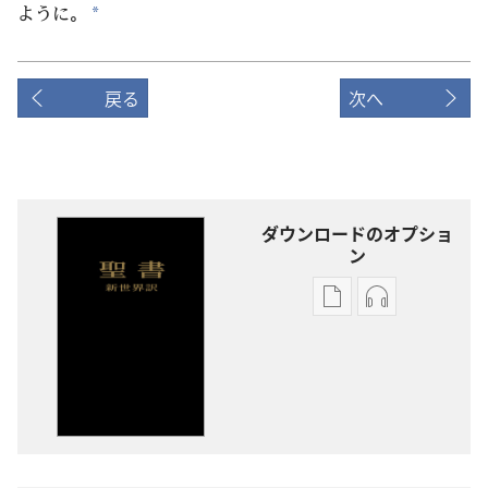
ように。
*
戻る
次へ
ダウンロードのオプショ
ン
出
オー
版
ディ
物
オ
の
の
ダ
ダ
ウ
ウ
ン
ン