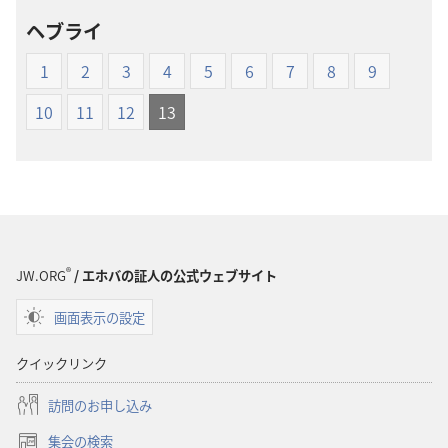
ロー
ロー
ヘブライ
ド
ド
オ
オ
1
2
3
4
5
6
7
8
9
プ
プ
ショ
ショ
10
11
12
13
ン
ン
新
新
世
世
界
界
訳
訳
聖
聖
®
JW.ORG
/ エホバの証人の公式ウェブサイト
書
書
（1985
（1985
画面表示の設定
年
年
版）
版）
クイックリンク
訪問のお申し込み
集会の検索