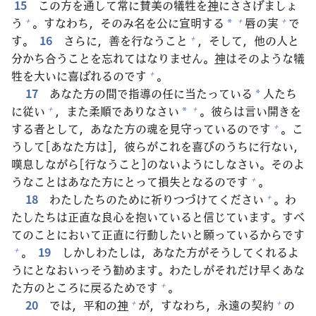
15
この
方
を
通
して
常
に
賛
美
の
犠
牲
を
神
にささげましょ
う
。すなわち，そのみ
名
を
公
に
宣
明
する
唇
の
実
で
+
+
+
*
す。
16
さらに，
善
を
行
なうこと
，そして，
他
の
人
と
+
分
かち
合
うことを
忘
れてはなりません。
神
はそのような
犠
牲
を
大
いに
喜
ばれるのです
。
+
17
あなた
方
の
間
で
指
導
の
任
に
当
たっている
人
たち
*
に
従
い
，また
柔
順
でありなさい
。
彼
らは
言
い
開
きを
+
+
*
する
者
として，あなた
方
の
魂
を
見
守
っているのです
。こ
+
うして[あなた
方
は]，
彼
らがこれを
喜
びのうちに
行
ない，
嘆
息
しながら[
行
なうこと]のないようにしなさい。そのよ
うなことはあなた
方
にとって
損
失
となるのです
。
+
18
わたしたちのために
祈
りつづけてください
。わ
+
たしたちは
正
直
な
良
心
を
抱
いていると
信
じています。すべ
てのことにおいて
正
直
に
行
動
したいと
願
っているからです
。
19
しかしわたしは，あなた
方
がそうしてくれるよ
+
うにとなおいっそう
勧
めます。わたしがそれだけ
早
くあな
た
方
のところに
戻
るためです
。
+
20
では，
平
和
の
神
が，すなわち，
永
遠
の
契
約
の
+
+