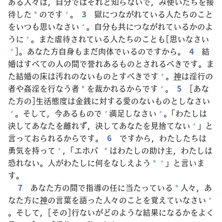
ある
人
々
は，
自
分
ではそれと
知
らないで，み
使
いたちを
接
待
した
のです
。
3
獄
につながれている
人
たちのこと
+
*
をいつも
思
いなさい
。
自
分
も
共
につながれているかのよ
+
うに
。また
虐
待
されている
人
たちのことも[
思
いなさい
+
]。あなた
方
自
身
もまだ
肉
体
でいるのですから。
4
結
+
婚
はすべての
人
の
間
で
誉
れあるものとされるべきです。ま
た
結
婚
の
床
は
汚
れのないものとすべきです
。
神
は
淫
行
の
+
者
や
姦
淫
を
行
なう
者
を
裁
かれるからです
。
5
[あな
+
*
た
方
の]
生
活
態
度
は
金
銭
に
対
する
愛
のないものとしなさい
。そして，
今
あるもので
満
足
しなさい
。「わたしは
+
+
+
決
してあなたを
離
れず，
決
してあなたを
見
捨
てない
」と
+
言
っておられるからです。
6
ですから，わたしたちは
勇
気
を
持
って
，「エホバ
はわたしの
助
け
主
，わたしは
+
*
恐
れない。
人
がわたしに
何
をなしえよう
」と
言
いま
+
*
す。
7
あなた
方
の
間
で
指
導
の
任
に
当
たっている
人
々
，あ
*
なた
方
に
神
の
言
葉
を
語
った
人
々
のことを
覚
えていなさい
+
。そして，[その]
行
ないがどのような
結
果
になるかをよく