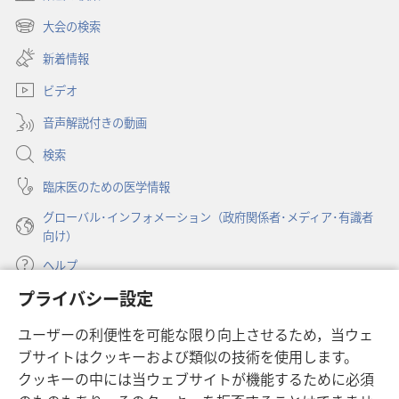
（新
し
大会の検索
（新
い
し
新着情報
タ
い
ブ
ビデオ
タ
で
ブ
開
音声解説付きの動画
で
く）
開
検索
く）
臨床医のための医学情報
グローバル･インフォメーション（政府関係者･メディア･有識者
向け）
ヘルプ
プライバシー設定
寄付
（新
ユーザーの利便性を可能な限り向上させるため，当ウェ
し
ブサイトはクッキーおよび類似の技術を使用します。
い
ものみの塔 オンライン・ライブラリー
（新
タ
クッキーの中には当ウェブサイトが機能するために必須
し
ブ
®