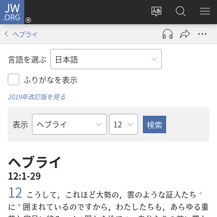
JW.ORG
ロ
サ
JW.ORG
メ
グ
イ
の
ニ
イ
ヘブライ
ト
検
を
ン
の
索
表
（新
言語を選ぶ
言
示
し
語
い
ふりがなを表示
を
タ
2019年改訂版を見る
変
ブ
え
で
章
表示
る
開
聖
く）
書
の
ヘブライ
書
12:1-29
名
12
こうして，これほど
大
勢
の，
雲
のような
証
人
たち
+
に
囲
まれているのですから，わたしたちも，あらゆる
重
*
+
+