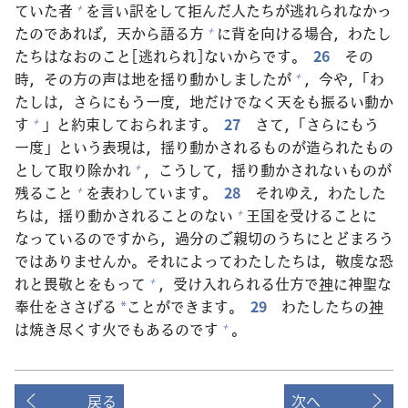
ていた
者
を
言
い
訳
をして
拒
んだ
人
たちが
逃
れられなかっ
+
たのであれば，
天
から
語
る
方
に
背
を
向
ける
場
合
，わたし
+
たちはなおのこと[
逃
れられ]ないからです。
26
その
時
，その
方
の
声
は
地
を
揺
り
動
かしましたが
，
今
や，「わ
+
たしは，さらにもう
一
度
，
地
だけでなく
天
をも
振
るい
動
か
す
」と
約
束
しておられます。
27
さて，「さらにもう
+
一
度
」という
表
現
は，
揺
り
動
かされるものが
造
られたもの
として
取
り
除
かれ
，こうして，
揺
り
動
かされないものが
+
残
ること
を
表
わしています。
28
それゆえ，わたした
+
ちは，
揺
り
動
かされることのない
王
国
を
受
けることに
+
なっているのですから，
過
分
のご
親
切
のうちにとどまろう
ではありませんか。それによってわたしたちは，
敬
虔
な
恐
れと
畏
敬
とをもって
，
受
け
入
れられる
仕
方
で
神
に
神
聖
な
+
奉
仕
をささげる
ことができます。
29
わたしたちの
神
*
は
焼
き
尽
くす
火
でもあるのです
。
+
戻る
次へ