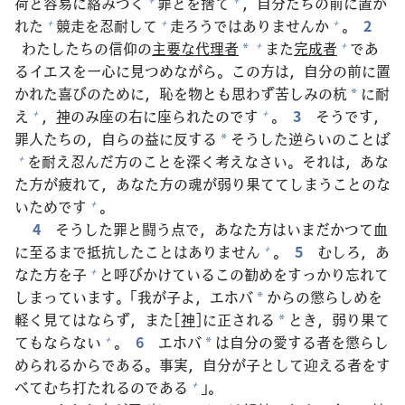
荷
と
容
易
に
絡
みつく
罪
とを
捨
て
，
自
分
たちの
前
に
置
か
れた
競
走
を
忍
耐
して
走
ろうではありませんか
。
2
+
+
+
わたしたちの
信
仰
の
主
要
な
代
理
者
また
完
成
者
であ
+
+
*
るイエスを
一
心
に
見
つめながら。この
方
は，
自
分
の
前
に
置
かれた
喜
びのために，
恥
を
物
とも
思
わず
苦
しみの
杭
に
耐
*
え
，
神
のみ
座
の
右
に
座
られたのです
。
3
そうです，
+
+
罪
人
たちの，
自
らの
益
に
反
する
そうした
逆
らいのことば
*
を
耐
え
忍
んだ
方
のことを
深
く
考
えなさい。それは，あな
+
た
方
が
疲
れて，あなた
方
の
魂
が
弱
り
果
ててしまうことのな
いためです
。
+
4
そうした
罪
と
闘
う
点
で，あなた
方
はいまだかつて
血
に
至
るまで
抵
抗
したことはありません
。
5
むしろ，あ
+
なた
方
を
子
と
呼
びかけているこの
勧
めをすっかり
忘
れて
+
しまっています。「
我
が
子
よ，エホバ
からの
懲
らしめを
*
軽
く
見
てはならず，また[
神
]に
正
される
とき，
弱
り
果
て
*
てもならない
。
6
エホバ
は
自
分
の
愛
する
者
を
懲
らし
+
*
められるからである。
事
実
，
自
分
が
子
として
迎
える
者
をす
べてむち
打
たれるのである
」。
+