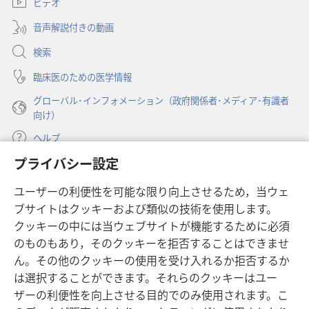
ビデオ
タ
で
ブ
開
音声解説付きの動画
で
く）
開
検索
く）
臨床医のための医学情報
グローバル･インフォメーション（政府関係者･メディア･有識者
向け）
ヘルプ
プライバシー設定
寄付
（新
ユーザーの利便性を可能な限り向上させるため，当ウェ
し
ブサイトはクッキーおよび類似の技術を使用します。
い
ものみの塔 オンライン・ライブラリー
（新
タ
クッキーの中には当ウェブサイトが機能するために必須
し
ブ
®
のものもあり，そのクッキーを拒否することはできませ
JW Hub
い
（新
で
ん。その他のクッキーの使用を受け入れるか拒否するか
タ
し
開
®
JW Library
ブ
は選択することができます。それらのクッキーはユー
い
く）
で
タ
ザーの利便性を向上させる目的でのみ使用されます。こ
®
Watchtower Library
開
ブ