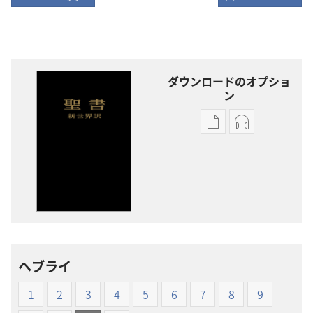
ダウンロードのオプショ
ン
出
オー
版
ディ
物
オ
の
の
ダ
ダ
ウ
ウ
ン
ン
ロー
ロー
ヘブライ
ド
ド
オ
オ
1
2
3
4
5
6
7
8
9
プ
プ