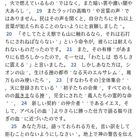
，
火
で
燃
えているもの
ではなく，また
暗
い
雲
や
濃
い
闇
や
+
大
あらし
，
19
またラッパの
高
鳴
り
や
言
葉
の
声
で
+
+
+
はありません。
民
はその
声
を
聞
くと，
自
分
たちにそれ
以
上
言
葉
が
加
えられることのないようにと
哀
願
しました
。
+
20
「そしてたとえ
獣
でも
山
に
触
れるなら，それは
石
打
ちにされねばならない
」という
命
令
が，
彼
らには
耐
えら
+
れないものだったのです。
21
また，その
有
様
があま
*
りにも
恐
ろしかったので，モーセは，「わたしは
恐
ろしさ
に
震
える
」と
言
いました。
22
しかしあなた
方
は，シ
+
オンの
山
，
生
ける
神
の
都
市
なる
天
のエルサレム
，
幾
+
+
+
万
ものみ
使
いたち
，
23
[すなわちその]
全
体
集
会
+
+
*
，
天
に
登
録
されている
初
子
たちの
会
衆
，すべてのも
+
+
*
のの
裁
き
主
なる
神
，
完
全
にされた
義
人
たちの
霊
的
な
命
+
+
，
24
新
しい
契
約
の
仲
介
者
であるイエス，そ
+
+
+
*
*
して，アベル[の
血
]よりさらに
勝
った
仕
方
で
語
る
振
り
注
+
ぎの
血
に
近
づいたのです。
+
25
あなた
方
は，
語
っておられる
方
を，
言
い
訳
をして
拒
むことのないようにしなさい
。
地
上
で
神
の
警
告
を
伝
え
+