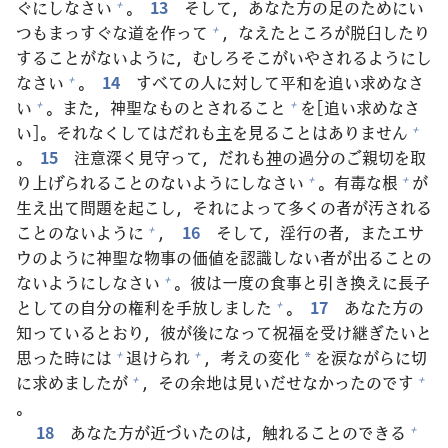
ぐにしなさい
。
13
そして，あなた
方
の
足
のためにい
+
つもまっすぐな
道
を
作
って
，なえたところが
脱
臼
したり
+
することがないように，むしろそこがいやされるようにし
なさい
。
14
すべての
人
に
対
して
平
和
を
追
い
求
めなさ
+
い
。また，
神
聖
なものとされること
を[
追
い
求
めなさ
+
+
い]。それなくしてはだれも
主
を
見
ることはありません
+
。
15
注
意
深
く
見
守
って，だれも
神
の
過
分
のご
親
切
を
取
り
上
げられることのないようにしなさい
。
有
毒
な
根
が
+
+
生
え
出
て
問
題
を
起
こし，それによって
多
くの
者
が
汚
される
ことのないように
，
16
そして，
淫
行
の
者
，またエサ
+
ウのように
神
聖
な
物
事
の
価
値
を
認
識
しない
者
が
出
ることの
ないようにしなさい
。
彼
は
一
度
の
食
事
と
引
き
換
えに
長
子
+
としての
自
分
の
権
利
を
手
放
しました
。
17
あなた
方
の
+
知
っているとおり，
彼
が
後
になって
祝
福
を
受
け
継
ぎたいと
思
った
時
には
退
けられ
，
考
えの
変
化
を
涙
ながらに
切
+
+
*
に
求
めましたが
，その
余
地
は
見
いだせなかったのです
+
+
。
18
あなた
方
が
近
づいたのは，
触
れることのできる
+