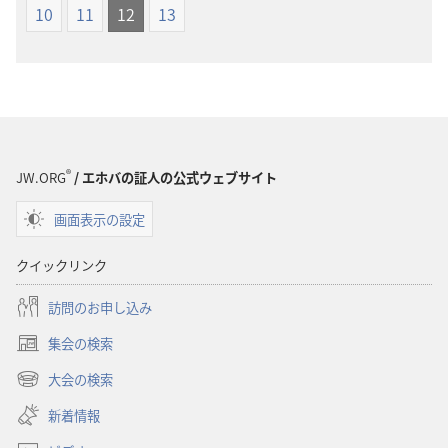
ショ
ショ
10
11
12
13
ン
ン
新
新
世
世
界
界
訳
訳
聖
聖
®
JW.ORG
/ エホバの証人の公式ウェブサイト
書
書
（1985
（1985
画面表示の設定
年
年
版）
版）
クイックリンク
訪問のお申し込み
集会の検索
（新
し
大会の検索
（新
い
し
新着情報
タ
い
ブ