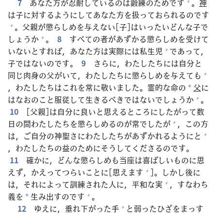
7
あなた
方
が
忍
耐
しているのは
鍛
練
のためです
。
神
+
は
子
に
対
するようにしてあなた
方
を
扱
っておられるのです
。
父
親
が
懲
らしめを
与
えない[
子
]はいったいどんな
子
で
+
しょうか
。
8
すべての
者
があずかる
懲
らしめを
受
けて
+
いないとすれば，あなた
方
は
実
際
には
私
生
児
であって，
+
子
ではないのです。
9
さらに，わたしたちには
自
分
と
同
じ
肉
身
の
父
がいて，わたしたちに
懲
らしめを
与
えても
+
，わたしたちはこれを
常
に
敬
いました。
霊
的
な
命
の
父
に
*
はなおのこと
服
従
して
生
きるべきではないでしょうか
。
+
10
[
父
親
]は
自
分
に
良
いと
思
えるところにしたがって
数
日
の
間
わたしたちを
懲
らしめるのが
常
でしたが
，この
方
+
は，ご
自
分
の
神
聖
さにわたしたちがあずかれるようにと
+
，わたしたちの
益
のためにそうしてくださるのです。
11
確
かに，どんな
懲
らしめも
当
座
は
喜
ばしいものに
思
えず，かえってつらいことに[
思
えます
]。しかし
後
に
+
は，それによって
訓
練
された
人
に，
平
和
な
実
，すなわち
+
義
を
生
み
出
すのです
。
+
*
12
ゆえに，
垂
れ
下
がった
手
と
弱
ったひざをまっす
+