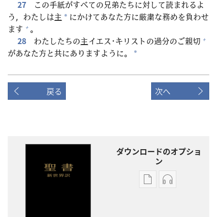
27
この
手
紙
がすべての
兄
弟
たちに
対
して
読
まれるよ
う，わたしは
主
にかけてあなた
方
に
厳
粛
な
務
めを
負
わせ
*
ます
。
+
28
わたしたちの
主
イエス･キリストの
過
分
のご
親
切
+
があなた
方
と
共
にありますように。
*
戻る
次へ
ダウンロードのオプショ
ン
出
オー
版
ディ
物
オ