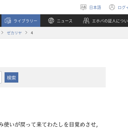
日本語
ログ
言
（
語
し
ライブラリー
ニュース
エホバの証人につい
を
い
選
タ
ゼカリヤ
4
ぶ
ブ
で
開
く
み
使
いが
戻
って
来
てわたしを
目
覚
めさせ，