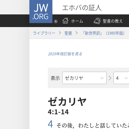
JW.ORG
エホバの証人
ホーム
聖書の教え
ライブラリー
聖書
「新世界訳」（1985年版）
2019年改訂版を見る
章
表示
聖
書
の
ゼカリヤ
書
4:1-14
名
4
その
後
，わたしと
話
していた