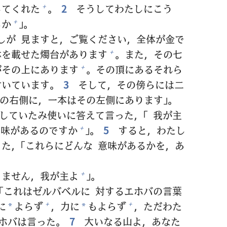
してくれた
。
2
そうしてわたしにこう
+
るか
」。
+
たしが
見
ますと，ご
覧
ください，
全
体
が
金
で
鉢
を
載
せた
燭
台
があります
。また，その
七
+
がその
上
にあります
。その
頂
にあるそれら
+
付
いています。
3
そして，その
傍
らには
二
の
右
側
に，
一
本
はその
左
側
にあります」。
していたみ
使
いに
答
えて
言
った，「
我
が
主
意
味
があるのですか
」。
5
すると，わたし
+
った，「これらにどんな
意
味
があるかを，あ
りません，
我
が
主
よ
」。
+
「これはゼルバベルに
対
するエホバの
言
葉
に
よらず
，
力
に
もよらず
，ただわた
+
+
*
*
ホバは
言
った。
7
大
いなる
山
よ，あなた