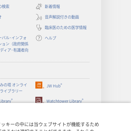
し
の検索
新着情報
い
オ
音声解説付きの動画
タ
ブ
臨床医のための医学情報
で
開
ーバル･インフォ
ヘルプ
く）
ション（政府関係
メディア･有識者向
みの塔 オンライ
®
JW Hub
（新
ライブラリー
し
®
®
ibrary
い
Watchtower Library
タ
ブ
で
クッキーの中には当ウェブサイトが機能するため
開