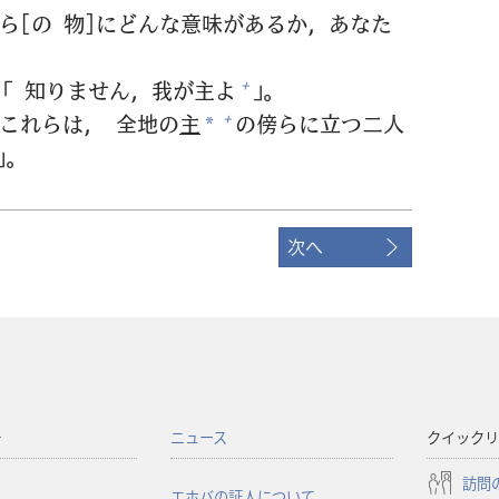
れら[の
物
]にどんな
意
味
があるか，あなた
，「
知
りません，
我
が
主
よ
」。
+
「これらは，
全
地
の
主
の
傍
らに
立
つ
二人
+
*
」。
次へ
ー
ニュース
クイックリ
訪問
エホバの証人について