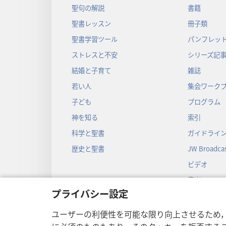
聖句の解説
書籍
聖書レッスン
冊子類
聖書学習ツール
パンフレット
ストレスと不安
シリーズ記
結婚と子育て
雑誌
若い人
集会ワーク
子ども
プログラム
神を知る
索引
科学と聖書
ガイドライ
歴史と聖書
JW Broadcas
ビデオ
音楽
プライバシー設定
音声劇
劇形式の聖
ユーザーの利便性を可能な限り向上させるため