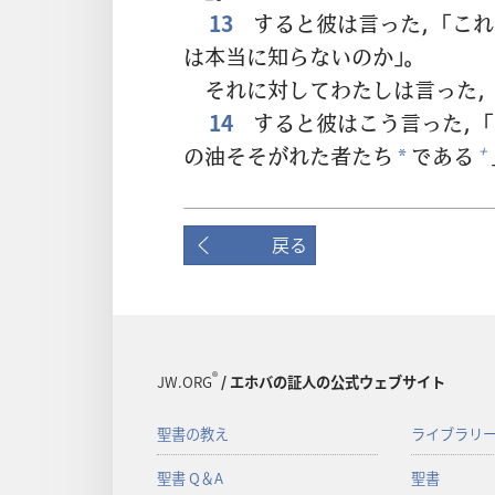
13
すると
彼
は
言
った，「こ
は
本
当
に
知
らないのか」。
それに
対
してわたしは
言
った
14
すると
彼
はこう
言
った，
の
油
そそがれた
者
たち
である
+
*
戻る
®
JW.ORG
/ エホバの証人の公式ウェブサイト
聖書の教え
ライブラリ
聖書 Q＆A
聖書