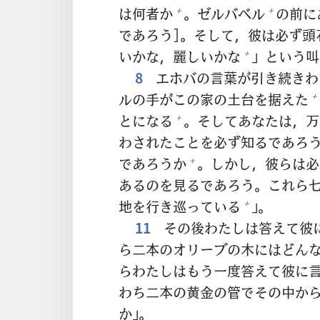
は
何
者
か
。ゼルバベル
の
前
に
+
+
であろう]。そして，
彼
は
必
ず
頭
いかな，
麗
しいかな
」という
叫
+
8
エホバの
言
葉
が
引
き
続
きわ
ルの
手
がこの
家
の
土
台
を
据
えた
+
とになる
。そしてあなたは，
万
+
わされたことを
必
ず
知
るであろ
であろうか
。しかし，
彼
らは
必
+
あるのを
見
るであろう。これら
地
を
行
き
巡
っている
」。
+
11
その
後
わたしは
答
えて
彼
ら
二
本
のオリーブの
木
にはどん
らわたしはもう
一
度
答
えて
彼
に
わち
二
本
の
黄
金
の
管
でその
中
か
か」。