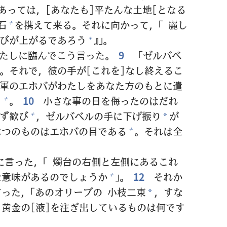
あっては，[あなたも]
平
たんな
土
地
[となる
石
を
携
えて
来
る。それに
向
かって，「
麗
し
+
びが
上
がるであろう
』」。
+
たしに
臨
んでこう
言
った。
9
「ゼルバベ
。それで，
彼
の
手
が[これを]なし
終
えるこ
軍
のエホバがわたしをあなた
方
のもとに
遣
う
。
10
小
さな
事
の
日
を
侮
ったのはだれ
+
ず
歓
び
，ゼルバベルの
手
に
下
げ
振
り
が
+
*
七
つのものはエホバの
目
である
。それは
全
+
に
言
った，「
燭
台
の
右
側
と
左
側
にあるこれ
な
意
味
があるのでしょうか
」。
12
それか
+
言
った，「あのオリーブの
小
枝
二
束
，すな
*
ら
黄
金
の[
液
]を
注
ぎ
出
しているものは
何
です