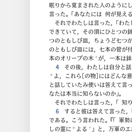
眠
りから
覚
まされた
人
のように
言
った。「あなたには
何
が
見
え
それでわたしは
言
った，「わ
できていて，その
頂
にひとつの
つのともしび
皿
，ちょうど
七
つ
のともしび
皿
には，
七
本
の
管
が
本
のオリーブの
木
が，
一
本
は
鉢
+
4
その
後
，わたしは
自
分
と
話
よ，これら[の
物
]にはどんな
*
と
話
していたみ
使
いは
答
えて
言
なたは
本
当
に
知
らないのか」。
それでわたしは
言
った，「
知
6
すると
彼
は
答
えて
言
った，
である。こう
言
われた。『「
軍
勢
しの
霊
に
よる
」と，
万
軍
のエ
+
*