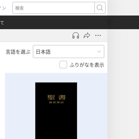
イン
新
検
索
て
言語を選ぶ
）
ふりがなを表示