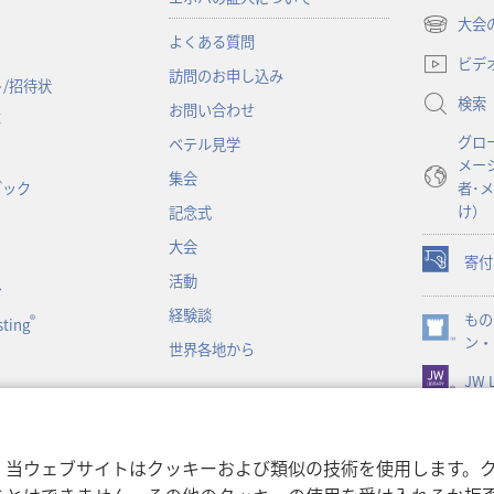
大会
（新
よくある質問
し
ビデ
訪問のお申し込み
い
/招待状
検索
タ
お問い合わせ
事
ブ
グロ
ベテル見学
で
メー
開
集会
ブック
者･
く）
け）
記念式
大会
寄付
（新
活動
ン
し
経験談
もの
い
®
ting
（新
ン・
タ
世界各地から
し
ブ
JW L
い
で
タ
開
ブ
く）
で
書朗読
，当ウェブサイトはクッキーおよび類似の技術を使用します。
開