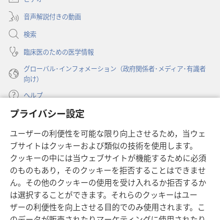
で
ブ
開
音声解説付きの動画
で
く）
開
検索
く）
臨床医のための医学情報
グローバル･インフォメーション（政府関係者･メディア･有識者
向け）
ヘルプ
プライバシー設定
寄付
（新
ユーザーの利便性を可能な限り向上させるため，当ウェ
し
ブサイトはクッキーおよび類似の技術を使用します。
い
ものみの塔 オンライン・ライブラリー
（新
タ
クッキーの中には当ウェブサイトが機能するために必須
し
ブ
®
のものもあり，そのクッキーを拒否することはできませ
JW Hub
い
（新
で
ん。その他のクッキーの使用を受け入れるか拒否するか
タ
し
開
®
JW Library
ブ
は選択することができます。それらのクッキーはユー
い
く）
で
タ
ザーの利便性を向上させる目的でのみ使用されます。こ
®
Watchtower Library
開
ブ
のデータが販売されたりマーケティングに使用されたり