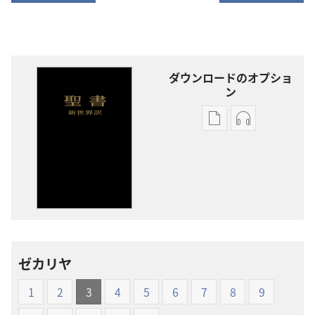
ダウンロードのオプショ
ン
出
オー
版
ディ
物
オ
の
の
ダ
ダ
ウ
ウ
ン
ン
ロー
ロー
ゼカリヤ
ド
ド
オ
オ
1
2
3
4
5
6
7
8
9
プ
プ