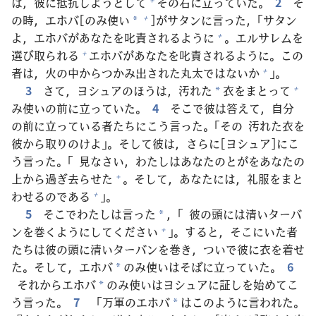
は，
彼
に
抵
抗
しようとして
その
右
に
立
っていた。
2
そ
の
時
，エホバ[のみ
使
い
]がサタンに
言
った，「サタン
+
*
よ，エホバがあなたを
叱
責
されるように
。エルサレムを
+
選
び
取
られる
エホバがあなたを
叱
責
されるように。この
+
者
は，
火
の
中
からつかみ
出
された
丸
太
ではないか
」。
+
3
さて，ヨシュアのほうは，
汚
れた
衣
をまとって
+
*
み
使
いの
前
に
立
っていた。
4
そこで
彼
は
答
えて，
自
分
の
前
に
立
っている
者
たちにこう
言
った。「その
汚
れた
衣
を
彼
から
取
りのけよ」。そして
彼
は，さらに[ヨシュア]にこ
う
言
った。「
見
なさい，わたしはあなたのとがをあなたの
上
から
過
ぎ
去
らせた
。そして，あなたには，
礼
服
をまと
+
わせるのである
」。
+
5
そこでわたしは
言
った
，「
彼
の
頭
には
清
いターバ
*
ンを
巻
くようにしてください
」。すると，そこにいた
者
+
たちは
彼
の
頭
に
清
いターバンを
巻
き，ついで
彼
に
衣
を
着
せ
た。そして，エホバ
のみ
使
いはそばに
立
っていた。
6
*
それからエホバ
のみ
使
いはヨシュアに
証
しを
始
めてこ
*
う
言
った。
7
「
万
軍
のエホバ
はこのように
言
われた。
*