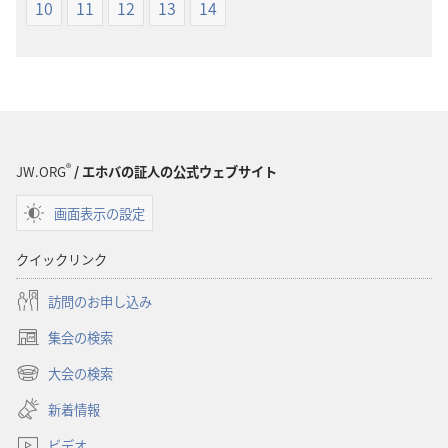
ショ
ショ
10
11
12
13
14
ン
ン
新
新
世
世
界
界
訳
訳
聖
聖
®
JW.ORG
/ エホバの証人の公式ウェブサイト
書
書
（1985
（1985
画面表示の設定
年
年
版）
版）
クイックリンク
訪問のお申し込み
集会の検索
（新
し
大会の検索
（新
い
し
新着情報
タ
い
ブ
ビデオ
タ