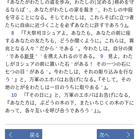
『あなたがわたしの
道
を
歩
み，わたしの[
定
める]
務
めを
守
るならば
，あなたがわたしの
家
を
裁
き
，わたしの
中
庭
+
+
を
守
ることになる。そしてわたしは，これらそばに
立
つ
者
たちに
自
由
に
近
づくことを
必
ずあなたに
許
すであろう』。
8
「『
大
祭
司
ヨシュアよ，あなたも，あなたの
前
に
座
するあなたの
友
たちも，どうか
聞
くように。これらは，
異
兆
となる
人
々
だから
である
。
今
わたしは，
自
分
の
僕
+
*
*
である
新
芽
を
携
え
入
れるのである。
9
見
よ，わた
+
+
*
しがヨシュアの
前
に
置
いた
石
がある！ その
一
つの
石
に
+
七
つの
目
がある
。
今
わたしは，それの
彫
り
込
みを
行
な
+
*
う
』と，
万
軍
のエホバはお
告
げになる。『そして，その
+
地
のとがをわたしは
一
日
のうちに
取
り
去
る
』。
+
10
「『その
日
に』と，
万
軍
のエホバはお
告
げになる，
『あなた
方
は，ぶどうの
木
の
下
，またいちじくの
木
の
下
に
あって，
各
々
互
いを
呼
び
合
うであろう
』」。
+
戻る
次へ