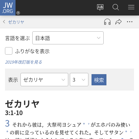
JW.ORG
ロ
サ
JW.ORG
メ
グ
イ
の
ニ
イ
ゼカリヤ
ト
検
を
ン
の
索
表
（新
言語を選ぶ
言
示
し
語
い
ふりがなを表示
を
タ
2019年改訂版を見る
変
ブ
え
で
章
表示
る
開
聖
く）
書
の
ゼカリヤ
書
3:1-10
名
3
それから
彼
は，
大
祭
司
ヨシュア
がエホバのみ
使
い
+
*
の
前
に
立
っているのを
見
せてくれた。そしてサタン
+
*
*
+