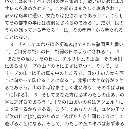
わたしは
必
ずすべての
国
の
民
を
集
めて，
戦
いのためにエル
サレムを
攻
めさせる
。この
都
市
はまさしく
攻
略
され
，
+
+
家
々
は
略
奪
に
遭
い，
女
たちは
犯
されるであろう
。こうし
+
てその
都
市
の
半
ばは
流
刑
にされるのである
。だが，
民
の
+
うちの
残
っている
者
たち
は，その
都
市
から
断
たれる
+
+
*
ことはない。
3
「そしてエホバは
必
ず
進
み
出
てそれら
諸
国
民
と
戦
い
，ご
自
分
の
戦
いの
日
，
戦
闘
の
日
のようにされる
。
4
+
+
またその
足
は，その
日
に，エルサレムの
正
面
，その
東
側
にあるオリーブの
山
の
上
にまさに
立
つ
。そして，オ
+
*
リーブの
山
はその
真
ん
中
のところで，
日
の
出
の
方
から
西
+
に
向
かって
裂
けることになる
。
非
常
に
大
きな
谷
ができ
+
*
るであろう。
山
の
半
ばはまさしく
北
に
移
り，その
半
ばは
南
に[
移
る]。
5
そしてあなた
方
は
必
ずわたしの
山
あいの
*
谷
に
逃
げるであろう
。[その]
山
あいの
谷
はアツェル
に
+
*
まで
達
するからである。こうしてあなた
方
は，ユダの
王
ウ
ジヤの
日
に[
地
]
震
のために
逃
げたときと
同
じようにして
+
逃
げることになる。そして，わたしの
神
エホバは
必
ず
来
る