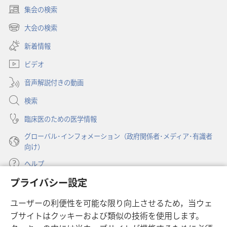
集会の検索
（新
し
大会の検索
（新
い
し
新着情報
タ
い
ブ
ビデオ
タ
で
ブ
開
音声解説付きの動画
で
く）
開
検索
く）
臨床医のための医学情報
グローバル･インフォメーション（政府関係者･メディア･有識者
向け）
ヘルプ
プライバシー設定
寄付
（新
ユーザーの利便性を可能な限り向上させるため，当ウェ
し
ブサイトはクッキーおよび類似の技術を使用します。
い
ものみの塔 オンライン・ライブラリー
（新
タ