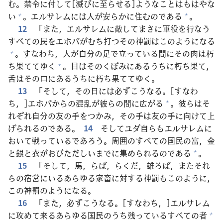
む。
禁
令
に
付
して[
滅
びに
至
らせる]ようなことはもはやな
い
。エルサレムには
人
が
安
らかに
住
むのである
。
+
+
12
「また，エルサレムに
敵
してまさに
軍
役
を
行
なう
すべての
民
をエホバがむち
打
つその
神
罰
はこのようになる
。すなわち，
人
が
自
分
の
足
で
立
っている
間
にその
肉
は
朽
+
ち
果
ててゆく
。
目
はそのくぼみにあるうちに
朽
ち
果
て，
+
舌
はその
口
にあるうちに
朽
ち
果
ててゆく。
13
「そして，その
日
には
必
ずこうなる。[すなわ
ち，]エホバからの
混
乱
が
彼
らの
間
に
広
がる
。
彼
らはそ
+
れぞれ
自
分
の
友
の
手
をつかみ，その
手
は
友
の
手
に
向
けて
上
げられるのである。
14
そしてユダ
自
らもエルサレムに
おいて
戦
っているであろう。
周
囲
のすべての
国
民
の
富
，
金
と
銀
と
衣
がおびただしいまでに
集
められるのである
。
+
15
「そして，
馬
，らば，らくだ，
雄
ろば，またそれ
らの
宿
営
にいるあらゆる
家
畜
に
対
する
神
罰
もこのように，
この
神
罰
のようになる。
16
「また，
必
ずこうなる。[すなわち，]エルサレム
に
攻
めて
来
るあらゆる
国
民
のうち
残
っているすべての
者
+