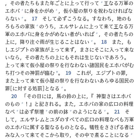
，その
者
たちもまた
年
ごとに
上
って
行
って
王
なる
万
軍
の
+
エホバ
に
身
をかがめ
，
仮
小
屋
の
祭
りを
祝
わなければな
+
+
らない
。
17
そして
必
ずこうなる。すなわち，
地
のも
+
ろもろの
家
族
のうち，エルサレムに
上
って
来
て
王
なる
万
+
軍
のエホバに
身
をかがめない
者
がいれば
，その
者
たちの
+
上
に，
降
り
注
ぐ
雨
が
生
じることはない
。
18
また，も
+
しエジプトの
家
族
が
上
って
来
ず，まさにそこに
入
って
来
な
いなら，その
者
たちの
上
にもそれは
生
じないであろう。
上
って
来
て
仮
小
屋
の
祭
りを
行
なわない
諸
国
民
をエホバがむ
ち
打
つその
神
罰
が
臨
む
。
19
これが，エジプトの
罪
，
*
また
上
って
来
て
仮
小
屋
の
祭
りを
行
なわないあらゆる
国
民
の
罪
[に
対
する
処
罰
]となる
。
+
20
「その
日
には，
馬
の
鈴
の
上
に，『
神
聖
さはエホバ
のもの
！』と
記
される。また，エホバの
家
の
広
口
の
料
理
+
なべ
は
必
ず
祭
壇
の
前
の
鉢
のようになる
。
21
そ
+
+
+
+
して，エルサレムとユダのすべての
広
口
の
料
理
なべも
万
軍
のエホバに
属
する
聖
なるものとなる。
犠
牲
をささげる
者
は
みな
入
って
来
てそこから
取
り，その
中
で
煮
ることになる
+