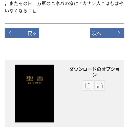
。またその
日
，
万
軍
のエホバの
家
に
カナン
人
はもはや
+
*
いなくなる
」。
+
戻る
次へ
ダウンロードのオプショ
ン
出
オー
版
ディ
物
オ
の
の
ダ
ダ
ウ
ウ