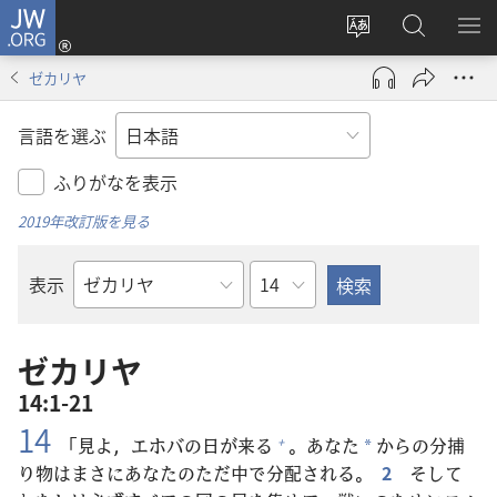
JW.ORG
ロ
サ
JW.ORG
メ
グ
イ
の
ニ
イ
ゼカリヤ
ト
検
を
ン
の
索
表
（新
言語を選ぶ
言
示
し
語
い
ふりがなを表示
を
タ
2019年改訂版を見る
変
ブ
え
で
章
表示
る
開
聖
く）
書
の
ゼカリヤ
書
14:1-21
名
14
「
見
よ，エホバの
日
が
来
る
。あなた
からの
分
捕
+
*
り
物
はまさにあなたのただ
中
で
分
配
される。
2
そして