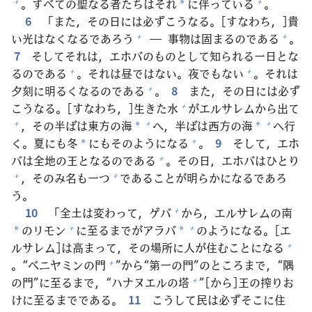
。すべての
聖
なる
者
たちはそれ
に
伴
っている
。
+
+
*
6
「また，その
日
には
必
ずこうなる。[すなわち，]
貴
い
光
はなくなるであろう
―
事
物
は
固
まるのである
。
+
+
7
そしてそれは，エホバのものとして
知
られる
一
日
とな
るのである
。それは
昼
ではない。
夜
でもない
。それは
+
+
夕
刻
に
明
るくなるのである
。
8
また，その
日
には
必
ず
+
こうなる。[すなわち，]
生
きた
水
がエルサレムから
出
て
+
，その
半
ばは
東
方
の
海
へ，
半
ばは
西
方
の
海
へ
行
+
+
+
*
*
く。
夏
にも
冬
にもそのようになる
。
9
そして，エホ
+
*
バは
全
地
の
王
となるのである
。その
日
，エホバはひとり
+
，そのみ
名
も
一
つ
であることが
明
らかになるであろ
+
+
う。
10
「
全
土
は
変
わって，ゲバ
から，エルサレムの
南
+
のリモン
に
至
るまでがアラバ
のようになる。[エ
+
+
*
*
ルサレム]は
高
まって，その
場
所
に
人
が
住
むことになる
+
。“ベニヤミンの
門
”から“
第
一
の
門
”のところまで，“
隅
+
の
門
”に
至
るまで，“ハナヌエルの
塔
”[から]
王
の
搾
りお
+
けに
至
るまでである。
11
こうして
民
は
必
ずそこに
住