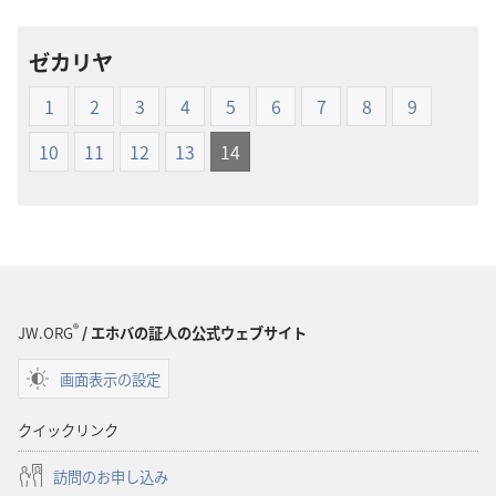
ン
ン
ロー
ロー
ゼカリヤ
ド
ド
オ
オ
1
2
3
4
5
6
7
8
9
プ
プ
ショ
ショ
10
11
12
13
14
ン
ン
新
新
世
世
界
界
訳
訳
聖
聖
®
JW.ORG
/ エホバの証人の公式ウェブサイト
書
書
（1985
（1985
画面表示の設定
年
年
版）
版）
クイックリンク
訪問のお申し込み