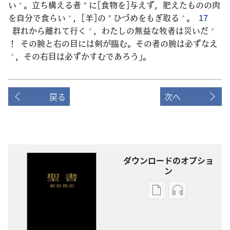
い
。
立
ち
構
える
者
に[
食
物
を]
与
えず，
肥
えたものの
肉
+
*
を
自
分
で
食
らい
，[
羊
]の
ひづめをもぎ
取
る
。
17
+
+
*
群
れから
離
れて
行
く
，わたしの
無
益
な
牧
者
は
災
いだ
+
+
！ その
腕
と
右
の
目
には
剣
が
臨
む。その
者
の
腕
は
必
ずなえ
，その
右
目
は
必
ずかすむであろう」。
+
戻る
次へ
ダウンロードのオプショ
ン
出
オー
版
ディ
物
オ