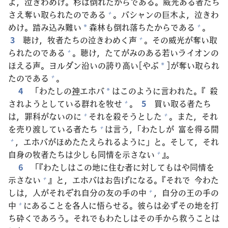
よ，
泣
きわめけ。
杉
は
倒
れたからである。
威
光
ある
者
たち
さえ
奪
い
取
られたのである
。バシャンの
巨
木
よ，
泣
きわ
+
めけ。
踏
み
込
み
難
い
森
林
も
倒
れ
落
ちたからである
。
+
*
3
聴
け，
牧
者
たちの
泣
きわめく
声
。その
威
光
が
奪
い
取
+
られたのである
。
聴
け，たてがみのある
若
いライオンの
+
ほえる
声
。ヨルダン
沿
いの
誇
り
高
い[やぶ
]が
奪
い
取
られ
*
たのである
。
+
4
「わたしの
神
エホバ
はこのように
言
われた。『
殺
*
されようとしている
群
れを
牧
せ
。
5
買
い
取
る
者
たち
+
は，
罪
科
がないのに
それを
殺
そうとした
。また，それ
+
+
を
売
り
渡
している
者
たち
は
言
う，「わたしが
富
を
得
る
間
+
，エホバがほめたたえられるように」と。そして，それ
+
自
身
の
牧
者
たちは
少
しも
同
情
を
示
さない
』。
+
6
「『わたしはこの
地
に
住
む
者
に
対
してもはや
同
情
を
示
さない
』と，エホバはお
告
げになる。『それで
今
わた
+
しは，
人
がそれぞれ
自
分
の
友
の
手
の
中
，
自
分
の
王
の
手
の
+
中
にあることを
各
人
に
悟
らせる。
彼
らは
必
ずその
地
を
打
+
ち
砕
くであろう。それでもわたしはその
手
から
救
うことは