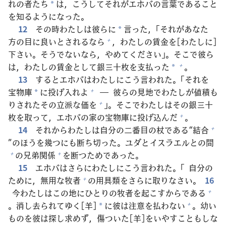
れの
者
たち
は，こうしてそれがエホバの
言
葉
であること
*
を
知
るようになった。
12
その
時
わたしは
彼
らに
言
った，「それがあなた
*
方
の
目
に
良
いとされるなら
，わたしの
賃
金
を[わたしに]
+
下
さい。そうでないなら，やめてください」。そこで
彼
ら
は，わたしの
賃
金
として
銀
三
十
枚
を
支
払
った
。
+
*
13
するとエホバはわたしにこう
言
われた。「それを
宝
物
庫
に
投
げ
入
れよ
―
彼
らの
見
地
でわたしが
値
積
も
+
*
りされたその
立
派
な
価
を
」。そこでわたしはその
銀
三
十
+
枚
を
取
って，エホバの
家
の
宝
物
庫
に
投
げ
込
んだ
。
+
14
それからわたしは
自
分
の
二
番
目
の
杖
である“
結
合
+
”のほうを
幾
つにも
断
ち
切
った。ユダとイスラエルとの
間
の
兄
弟
関
係
を
断
つためであった。
+
+
15
エホバはさらにわたしにこう
言
われた。「
自
分
の
ために，
無
用
な
牧
者
の
用
具
類
をさらに
取
りなさい。
16
+
今
わたしはこの
地
にひとりの
牧
者
を
起
こすからである
+
。
消
し
去
られてゆく[
羊
]
に
彼
は
注
意
を
払
わない
。
幼
い
+
*
ものを
彼
は
探
し
求
めず，
傷
ついた[
羊
]をいやすこともしな