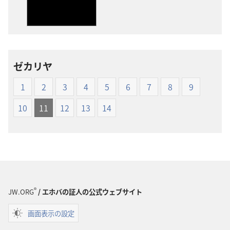
の
の
ダ
ダ
ウ
ウ
ン
ン
ロー
ロー
ゼカリヤ
ド
ド
オ
オ
1
2
3
4
5
6
7
8
9
プ
プ
ショ
ショ
10
11
12
13
14
ン
ン
新
新
世
世
界
界
訳
訳
聖
聖
®
JW.ORG
/ エホバの証人の公式ウェブサイト
書
書
（1985
（1985
画面表示の設定
年
年