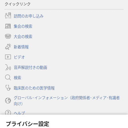
版）
版）
クイックリンク
訪問のお申し込み
集会の検索
（新
し
大会の検索
（新
い
し
新着情報
タ
い
ブ
ビデオ
タ
で
ブ
開
音声解説付きの動画
で
く）
開
検索
く）
臨床医のための医学情報
グローバル･インフォメーション（政府関係者･メディア･有識者
向け）
ヘルプ
プライバシー設定
寄付