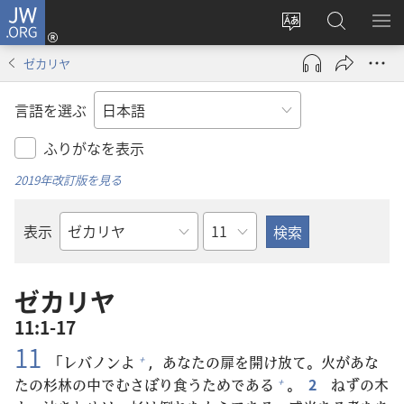
JW.ORG
ロ
サ
JW.ORG
メ
グ
イ
の
ニ
イ
ゼカリヤ
ト
検
を
ン
の
索
表
（新
言語を選ぶ
言
示
し
語
い
ふりがなを表示
を
タ
2019年改訂版を見る
変
ブ
え
で
章
表示
る
開
聖
く）
書
の
ゼカリヤ
書
11:1-17
名
11
「レバノンよ
，あなたの
扉
を
開
け
放
て。
火
があな
+
たの
杉
林
の
中
でむさぼり
食
うためである
。
2
ねずの
木
+