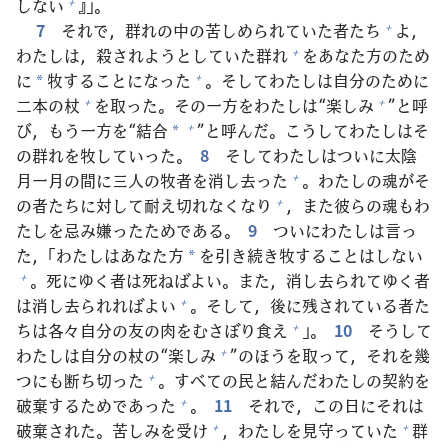
しない
』」。
+
7
それで，
群
れの
中
の
苦
しめられていた
者
たち
よ，
+
わたしは，
殺
されようとしていた
群
れ
をあなた
方
のため
+
に
牧
することになった
。そしてわたしは
自
分
のために
+
*
二
本
の
杖
を
取
った。その
一
方
をわたしは“
楽
しみ
”と
呼
+
+
び，もう
一
方
を“
結
合
”と
呼
んだ。こうしてわたしはそ
+
*
の
群
れを
牧
していった。
8
そしてわたしはついに
太
陰
月
一
月
の
間
に
三
人
の
牧
者
を
消
し
去
った
。わたしの
魂
がそ
+
の
者
たちに
対
して
耐
え
切
れなくなり
，また
彼
らの
魂
もわ
+
たしを
忌
み
嫌
ったためである。
9
ついにわたしは
言
っ
た，「わたしはあなた
方
を
引
き
続
き
牧
することはしない
*
。
死
にゆく
者
は
死
ねばよい。また，
消
し
去
られてゆく
者
+
は
消
し
去
られればよい
。そして，
後
に
残
されている
者
た
+
ちは
各
々
自
分
の
友
の
肉
をむさぼり
食
え
」。
10
そうして
+
わたしは
自
分
の
杖
の“
楽
しみ
”のほうを
取
って，それを
幾
+
つにも
断
ち
切
った
。すべての
民
と
結
んだわたしの
契
約
を
+
破
棄
するためであった
。
11
それで，この
日
にそれは
+
破
棄
された。
苦
しみを
受
け
，わたしを
見
守
っていた
群
+
+