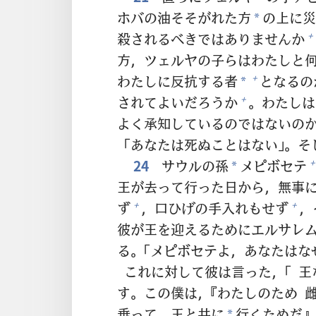
ホバの
油
そそがれた
方
の
上
に
災
*
殺
されるべきではありませんか
+
方
，ツェルヤの
子
らはわたしと
わたしに
反
抗
する
者
となるの
+
*
されてよいだろうか
。わたしは
+
よく
承
知
しているのではないのか
「あなたは
死
ぬことはない」。そ
24
サウルの
孫
メピボセテ
+
*
王
が
去
って
行
った
日
から，
無
事
ず
，
口
ひげの
手
入
れもせず
，
+
+
彼
が
王
を
迎
えるためにエルサレ
る。「メピボセテよ，あなたはな
これに
対
して
彼
は
言
った，「
王
す。この
僕
は，『わたしのため
乗
って，
王
と
共
に
行
くためだ』
*