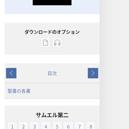
ダウンロードのオプション
出
オー
版
ディ
物
オ
の
の
目次
ダ
ダ
戻
次
ウ
ウ
る
へ
ン
ン
聖書の各書
ロー
ロー
ド
ド
オ
オ
サムエル第二
プ
プ
ショ
ショ
1
2
3
4
5
6
7
8