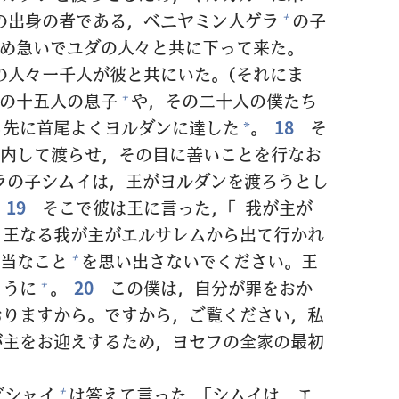
の
出
身
の
者
である，ベニヤミン
人
ゲラ
の
子
+
め
急
いでユダの
人
々
と
共
に
下
って
来
た。
の
人
々
一
千
人
が
彼
と
共
にいた。（それにま
の
十
五
人
の
息子
や，その
二
十
人
の
僕
たち
+
も
先
に
首
尾
よくヨルダンに
達
した
。
18
そ
*
内
して
渡
らせ，その
目
に
善
いことを
行
なお
ラの
子
シムイは，
王
がヨルダンを
渡
ろうとし
19
そこで
彼
は
王
に
言
った，「
我
が
主
が
。
王
なる
我
が
主
がエルサレムから
出
て
行
かれ
当
なこと
を
思
い
出
さないでください。
王
+
ように
。
20
この
僕
は，
自
分
が
罪
をおか
+
おりますから。ですから，ご
覧
ください，
私
が
主
をお
迎
えするため，ヨセフの
全
家
の
最
初
ビシャイ
は
答
えて
言
った，「シムイは，エ
+