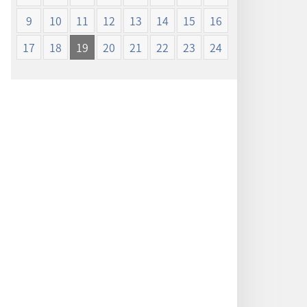
ン
ン
9
10
11
12
13
14
15
16
新
新
世
世
17
18
19
20
21
22
23
24
界
界
訳
訳
聖
聖
書
書
（1985
（1985
年
年
版）
版）