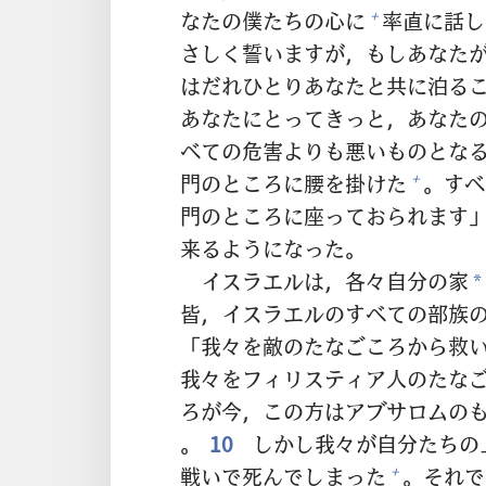
なたの
僕
たちの
心
に
率
直
に
話
し
+
さしく
誓
いますが，もしあなた
はだれひとりあなたと
共
に
泊
る
あなたにとってきっと，あなた
べての
危
害
よりも
悪
いものとなる
門
のところに
腰
を
掛
けた
。すべ
+
門
のところに
座
っておられます
来
るようになった。
イスラエルは，
各
々
自
分
の
家
*
皆
，イスラエルのすべての
部
族
「
我
々
を
敵
のたなごころから
救
我
々
をフィリスティア
人
のたな
ろが
今
，この
方
はアブサロムの
。
10
しかし
我
々
が
自
分
たちの
戦
いで
死
んでしまった
。それで
+