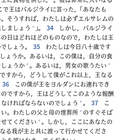
こで
王
はバルジライに
言
った，「あなたも
い。そうすれば，わたしは
必
ずエルサレムの
供
しましょう
」。
34
しかし，バルジライ
+
年
の
日
はどれほどのものなので，わたしは
王
のでしょう。
35
わたしは
今
日
八
十
歳
です
しょうか。あるいは，この
僕
は，
自
分
の
食
でしょうか
。あるいは，
男
女
の
歌
うたい
+
+
ですから，どうして
僕
がこれ
以
上
，
王
なる
36
この
僕
が
王
をヨルダンにお
連
れでき
なのですから，
王
はどうしてこのような
報
酬
らなければならないのでしょう
。
37
こ
+
さい。わたしの
父
と
母
の
埋
葬
所
のすぐそば
+
なせてください
。しかし，ここにあなたの
+
なる
我
が
主
と
共
に
渡
って
行
かせてくださ