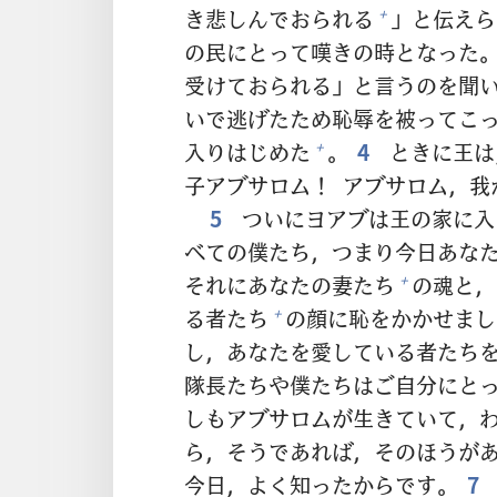
き
悲
しんでおられる
」と
伝
えら
+
の
民
にとって
嘆
きの
時
となった
受
けておられる」と
言
うのを
聞
いで
逃
げたため
恥
辱
を
被
ってこ
入
りはじめた
。
4
ときに
王
は
+
子
アブサロム！ アブサロム，
我
5
ついにヨアブは
王
の
家
に
入
べての
僕
たち，つまり
今日
あな
それにあなたの
妻
たち
の
魂
と，
+
る
者
たち
の
顔
に
恥
をかかせまし
+
し，あなたを
愛
している
者
たち
隊
長
たちや
僕
たちはご
自
分
にと
しもアブサロムが
生
きていて，
ら，そうであれば，そのほうが
今日
，よく
知
ったからです。
7