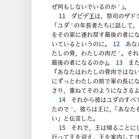
ぜ
何
もしないでいるのか
」。
+
11
ダビデ
王
は，
祭
司
のザド
「ユダ
の
年
長
者
たちに
話
して，
+
をその
家
に
連
れ
戻
す
最
後
の
者
に
いているというのに。
12
あな
たしの
骨
，わたしの
肉
だ
。それ
+
最
後
の
者
になるのか』。
13
また
『あなたはわたしの
骨
肉
ではな
にずっとわたしの
前
で
軍
の
長
に
さり，
重
ねてそのようになさる
14
それから
彼
はユダのすべ
たので
，
彼
らは
王
に，「あなた
+
い」と
伝
言
した。
15
それで，
王
は
帰
ることに
行
って
王
を
迎
え，
王
を
案
内
して