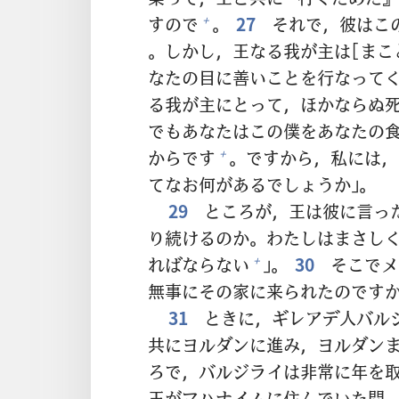
すので
。
27
それで，
彼
はこ
+
。しかし，
王
なる
我
が
主
は[まこ
なたの
目
に
善
いことを
行
なって
る
我
が
主
にとって，ほかならぬ
でもあなたはこの
僕
をあなたの
からです
。ですから，
私
には，
+
てなお
何
があるでしょうか」。
29
ところが，
王
は
彼
に
言
っ
り
続
けるのか。わたしはまさし
ればならない
」。
30
そこでメ
+
無
事
にその
家
に
来
られたのです
31
ときに，ギレアデ
人
バル
共
にヨルダンに
進
み，ヨルダン
ろで，バルジライは
非
常
に
年
を
王
がマハナイムに
住
んでいた
間