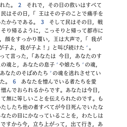
れた。
2
それで，その
日
の
救
いはすべて
。
民
はその
日
，「
王
はその
子
のことで
痛
手
を
いたからである。
3
そして
民
はその
日
，
戦
っそり
帰
るように，こっそりと
帰
って
都
市
に
，
顔
をすっかり
覆
い，
王
は
大
声
で，「
我
が
が
子
よ，
我
が
子
よ！」と
叫
び
続
けた
。
+
って
言
った，「あなたは
今日
，あなたのす
たの
魂
と，あなたの
息子
や
娘
たち
の
魂
，
+
+
あなたのそばめたち
の
魂
を
逃
れさせてい
+
た。
6
あなたを
憎
んでいる
者
たちを
愛
を
憎
んでおられるからです。あなたは
今日
，
って
無
に
等
しいことを
伝
えられたのです。も
わたしたち
他
の
者
すべてが
今日
死
んでいたな
あなたの
目
にかなっていることを，わたしは
ですから
今
，
立
ち
上
がって，
出
て
行
き，あ