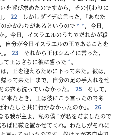
いを
呼
び
求
めたのですから，その
代
わりに
」。
22
しかしダビデは
言
った，「あなた
何
のかかわりがあるというので
，
今日
，
+
*
か。
今日
，イスラエルのうちでだれかが
殺
，
自
分
が
今日
イスラエルの
王
であることを
」。
23
それから
王
はシムイに
言
った，
して
王
はさらに
彼
に
誓
った
。
+
は，
王
を
迎
えるために
下
って
来
た。
彼
は，
に
帰
って
来
た
日
まで，
自
分
の
足
の
手
入
れをせ
その
衣
も
洗
っていなかった。
25
そして，
ムに
来
たとき，
王
は
彼
にこう
言
ったのであ
ぜわたしと
共
に
行
かなかったのか」。
26
なる
我
が
主
よ，
私
の
僕
が
私
をだましたので
+
雌
ろばに
鞍
を
置
かせてくれ。わたしがそれに
と
言
っておいたのです。
僕
は
足
が
不
自
由
で