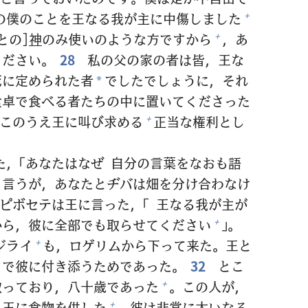
の
僕
のことを
王
なる
我
が
主
に
中
傷
しました
+
との]
神
のみ
使
いのような
方
ですから
，あ
+
ください。
28
私
の
父
の
家
の
者
は
皆
，
王
な
死
に
定
められた
者
でしたでしょうに，それ
*
食
卓
で
食
べる
者
たちの
中
に
置
いてくださった
このうえ
王
に
叫
び
求
める
正
当
な
権
利
とし
+
た，「あなたはなぜ
自
分
の
言
葉
をなおも
語
く
言
うが，あなたとヂバは
畑
を
分
け
合
わなけ
ピボセテは
王
に
言
った，「
王
なる
我
が
主
が
から，
彼
に
全
部
でも
取
らせてください
」。
+
ジライ
も，ロゲリムから
下
って
来
た。
王
と
+
まで
彼
に
付
き
添
うためであった。
32
とこ
取
っており，
八
十
歳
であった
。この
人
が，
+
，
王
に
食
物
を
供
した
。
彼
は
非
常
に
大
いなる
+