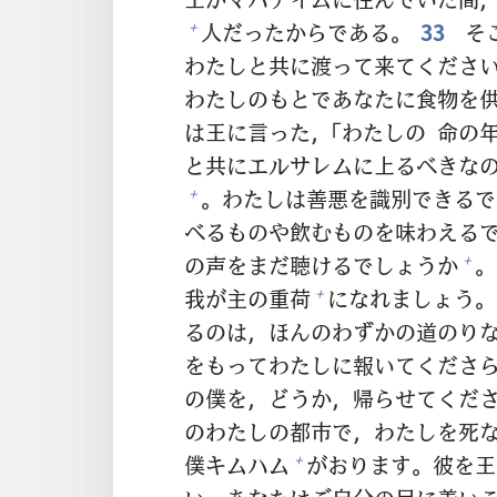
人
だったからである。
33
そ
+
わたしと
共
に
渡
って
来
てくださ
わたしのもとであなたに
食
物
を
は
王
に
言
った，「わたしの
命
の
と
共
にエルサレムに
上
るべきな
。わたしは
善
悪
を
識
別
できるで
+
べるものや
飲
むものを
味
わえる
の
声
をまだ
聴
けるでしょうか
。
+
我
が
主
の
重
荷
になれましょう。
+
るのは，ほんのわずかの
道
のり
をもってわたしに
報
いてくださ
の
僕
を，どうか，
帰
らせてくだ
のわたしの
都
市
で，わたしを
死
僕
キムハム
がおります。
彼
を
王
+