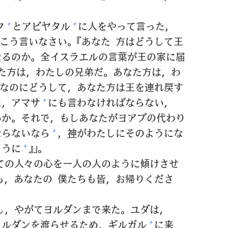
ク
とアビヤタル
に
人
をやって
言
った，
+
+
こう
言
いなさい。『あなた
方
はどうして
王
なるのか。
全
イスラエルの
言
葉
が
王
の
家
に
届
た
方
は，わたしの
兄
弟
だ。あなた
方
は，わ
なのにどうして，あなた
方
は
王
を
連
れ
戻
す
，アマサ
にも
言
わなければならない，
+
いか。それで，もしあなたがヨアブの
代
わり
ならないなら
，
神
がわたしにそのようにな
+
ように
』」。
+
ての
人
々
の
心
を
一人
の
人
のように
傾
けさせ
も，あなたの
僕
たちも
皆
，お
帰
りくださ
し，やがてヨルダンまで
来
た。ユダは，
ヨルダンを
渡
らせるため，ギルガル
に
来
+