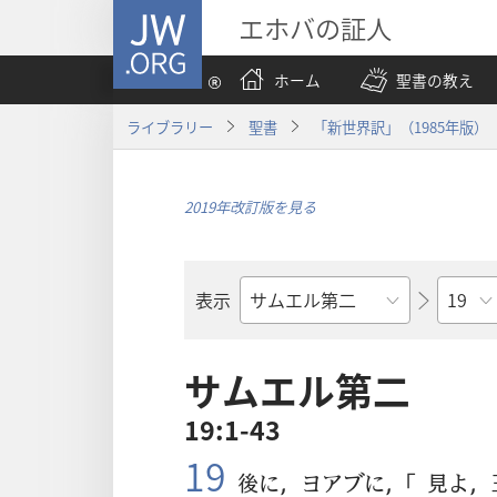
JW.ORG
エホバの証人
ホーム
聖書の教え
ライブラリー
聖書
「新世界訳」（1985年版）
2019年改訂版を見る
章
表示
聖
書
の
サムエル第二
書
19:1-43
名
19
後
に，ヨアブに，「
見
よ，