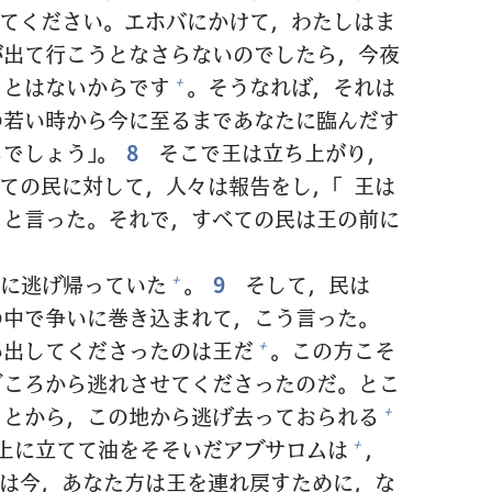
てください。エホバにかけて，わたしはま
が
出
て
行
こうとなさらないのでしたら，
今
夜
ことはないからです
。そうなれば，それは
+
の
若
い
時
から
今
に
至
るまであなたに
臨
んだす
でしょう」。
8
そこで
王
は
立
ち
上
がり，
ての
民
に
対
して，
人
々
は
報
告
をし，「
王
は
」と
言
った。それで，すべての
民
は
王
の
前
に
に
逃
げ
帰
っていた
。
9
そして，
民
は
+
の
中
で
争
いに
巻
き
込
まれて，こう
言
った。
い
出
してくださったのは
王
だ
。この
方
こそ
+
ごころから
逃
れさせてくださったのだ。とこ
もとから，この
地
から
逃
げ
去
っておられる
+
上
に
立
てて
油
をそそいだアブサロムは
，
+
は
今
，あなた
方
は
王
を
連
れ
戻
すために，な