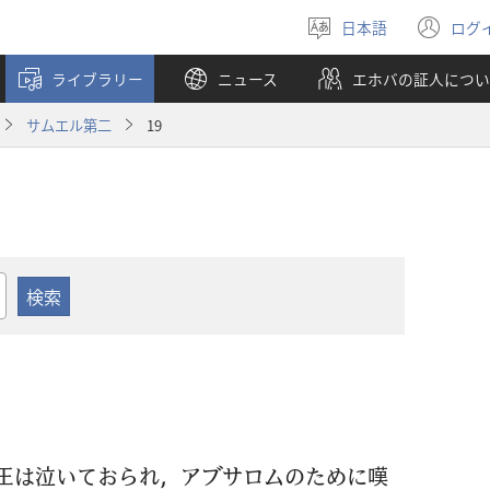
日本語
ログ
言
（
語
し
ライブラリー
ニュース
エホバの証人につい
を
い
選
タ
サムエル第二
19
ぶ
ブ
で
開
く
王
は
泣
いておられ，アブサロムのために
嘆