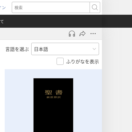
イン
新
検
索
て
言語を選ぶ
）
ふりがなを表示