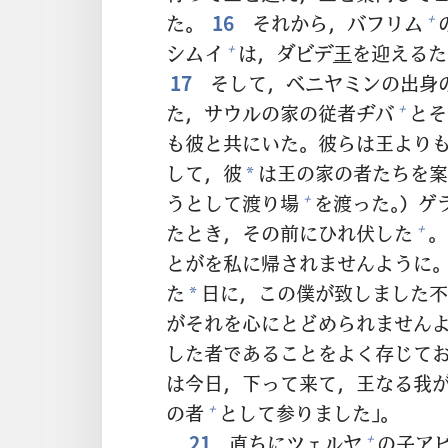
た。
16
それから，バフリム
+
シムイ
は，ダビデ
王
を
迎
えるた
+
17
そして，ベニヤミンの
出
身
た，サウルの
家
の
従
者
ヂバ
とそ
+
も
彼
と
共
にいた。
彼
らは
王
より
して，
彼
は
王
の
家
の
者
たちを
案
*
うとして
渡
り
場
を
渡
った。）ゲ
+
たとき，その
前
にひれ
伏
した
。
+
とがを
私
に
帰
されませんように
た
日
に，この
僕
が
致
しました
不
*
がそれを
心
にとどめられません
した
者
であることをよく
存
じて
は
今日
，
下
って
来
て，
王
なる
我
の
者
として
参
りました」。
+
21
直
ちにツェルヤ
の
子
ア
+