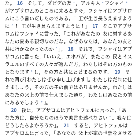
た。
16
そして，ダビデの
友
，アルキ
人
フシャイ
+
+
+
がアブサロムのところに
来
るとすぐ，フシャイはアブサロ
ムにこう
言
いだしたのである。「
王
が
生
き
長
らえますよう
に
！
王
が
生
き
長
らえますように！」
17
そこでアブサ
+
ロムはフシャイに
言
った，「これがあなたの
友
に
対
するあ
なたの
愛
ある
親
切
なのだな。なぜあなたは，あなたの
友
と
共
に
行
かなかったのか
」。
18
それで，フシャイはアブ
+
サロムに
言
った，「いいえ，エホバが，またこの
民
とイス
ラエルのすべての
人
々
が
選
んだ
方
，わたしはその
方
のもの
となります
し，その
方
と
共
にとどまるのです。
19
そ
*
れで
再
び[わたしはぜひ
申
し
上
げます]。わたしはだれに
仕
えましょう。その
方
の
子
の
前
ではありませんか。わたしは
あなたの
父
上
の
前
で
仕
えました
通
り，わたしはあなたの
前
にあるでしょう
」。
+
20
後
に，アブサロムはアヒトフェルに
言
った，「あ
なた
方
は，
自
分
たちのほうで
助
言
を
述
べなさい
。
我
々
は
+
どうしたらよかろうか」。
21
すると，アヒトフェルは
アブサロムに
言
った，「あなたの
父
上
が
家
の
世
話
をさせる