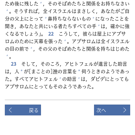
ため
後
に
残
した
，そのそばめたちと
関
係
をお
持
ちなさい
+
。そうすれば，
全
イスラエルはまさしく，あなたがご
自
+
分
の
父
上
にとって
鼻
持
ちならないもの
になったことを
+
+
聞
き，あなたと
共
にいる
者
たちすべての
手
は，
確
かに
強
+
くなるでしょう」。
22
こうして，
彼
らは
屋
上
にアブサ
ロムのために
天
幕
を
張
った
。アブサロムは
全
イスラエル
+
の
目
の
前
で
，その
父
のそばめたちと
関
係
を
持
ちはじめた
+
。
+
23
そして，そのころ，アヒトフェルが
進
言
した
助
言
は，
人
が[まことの]
神
の
言
葉
を
伺
うときのようであっ
*
*
た。すべてアヒトフェル
の
助
言
は，ダビデにとっても
+
+
アブサロムにとってもそのようであった。
戻る
次へ