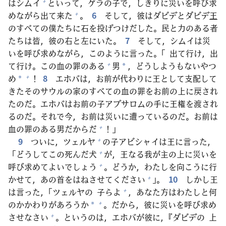
はシムイ
といって，ゲラの
子
で，しきりに
災
いを
呼
び
求
+
めながら
出
て
来
た
。
6
そして，
彼
はダビデとダビデ
王
+
のすべての
僕
たちに
石
を
投
げつけだした。
民
と
力
のある
者
たちは
皆
，
彼
の
右
と
左
にいた。
7
そして，シムイは
災
いを
呼
び
求
めながら，このように
言
った。「
出
て
行
け，
出
て
行
け。この
血
の
罪
のある
男
，どうしようもないやつ
+
*
め
！
8
エホバは，お
前
が
代
わりに
王
として
支
配
して
+
*
きたそのサウルの
家
のすべての
血
の
罪
をお
前
の
上
に
戻
され
たのだ。エホバはお
前
の
子
アブサロムの
手
に
王
権
を
渡
され
るのだ。それで
今
，お
前
は
災
いに
遭
っているのだ。お
前
は
血
の
罪
のある
男
だからだ
！」
+
9
ついに，ツェルヤ
の
子
アビシャイは
王
に
言
った，
+
「どうしてこの
死
んだ
犬
が，
王
なる
我
が
主
の
上
に
災
いを
+
呼
び
求
めてよいでしょう
。どうか，わたしを
向
こうに
行
+
かせて，あの
首
をはねさせてください
」。
10
しかし
王
+
は
言
った，「ツェルヤの
子
らよ
，あなた
方
はわたしと
何
+
のかかわりがあろうか
。だから，
彼
に
災
いを
呼
び
求
め
+
*
させなさい
。というのは，エホバが
彼
に，『ダビデの
上
+