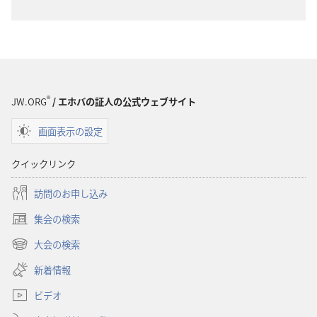
世
世
界
界
訳
訳
聖
聖
書
書
（1985
（1985
®
JW.ORG
/ エホバの証人の公式ウェブサイト
年
年
版）
版）
画面表示の設定
クイックリンク
訪問のお申し込み
集会の検索
（新
し
大会の検索
（新
い
し
新着情報
タ
い
ブ
ビデオ
タ
で
ブ
開