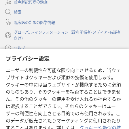
音声解説付きの動画
で
く）
開
検索
く）
臨床医のための医学情報
グローバル･インフォメーション（政府関係者･メディア･有識者
向け）
ヘルプ
プライバシー設定
寄付
（新
ユーザーの利便性を可能な限り向上させるため，当ウェ
し
ブサイトはクッキーおよび類似の技術を使用します。
い
ものみの塔 オンライン・ライブラリー
（新
タ
クッキーの中には当ウェブサイトが機能するために必須
し
ブ
®
のものもあり，そのクッキーを拒否することはできませ
JW Hub
い
（新
で
ん。その他のクッキーの使用を受け入れるか拒否するか
タ
し
開
®
JW Library
ブ
は選択することができます。それらのクッキーはユー
い
く）
で
タ
ザーの利便性を向上させる目的でのみ使用されます。こ
®
Watchtower Library
開
ブ
のデータが販売されたりマーケティングに使用されたり
く）
で
することはありません。詳しくは，
クッキーや類似の技