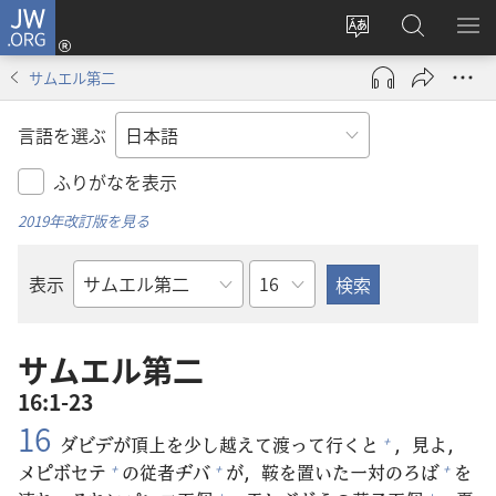
JW.ORG
ロ
サ
JW.ORG
メ
グ
イ
の
ニ
イ
サムエル第二
ト
検
を
ン
の
索
表
（新
言語を選ぶ
言
示
し
語
い
ふりがなを表示
を
タ
2019年改訂版を見る
変
ブ
え
で
章
表示
る
開
聖
く）
書
の
サムエル第二
書
16:1-23
名
16
ダビデが
頂
上
を
少
し
越
えて
渡
って
行
くと
，
見
よ，
+
メピボセテ
の
従
者
ヂバ
が，
鞍
を
置
いた
一
対
のろば
を
+
+
+
+
+