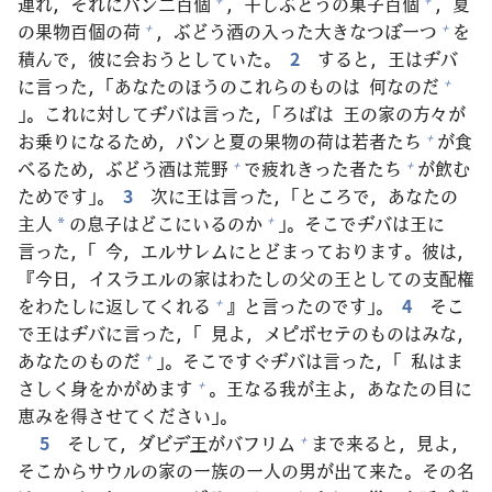
連
れ，それにパン
二
百
個
，
干
しぶどうの
菓
子
百
個
，
夏
の
果物
百
個
の
荷
，ぶどう
酒
の
入
った
大
きなつぼ
一
つ
を
+
+
積
んで，
彼
に
会
おうとしていた。
2
すると，
王
はヂバ
に
言
った，「あなたのほうのこれらのものは
何
なのだ
+
」。これに
対
してヂバは
言
った，「ろばは
王
の
家
の
方
々
が
お
乗
りになるため，パンと
夏
の
果物
の
荷
は
若
者
たち
が
食
+
べるため，ぶどう
酒
は
荒
野
で
疲
れきった
者
たち
が
飲
む
+
+
ためです」。
3
次
に
王
は
言
った，「ところで，あなたの
主
人
の
息子
はどこにいるのか
」。そこでヂバは
王
に
+
*
言
った，「
今
，エルサレムにとどまっております。
彼
は，
『
今日
，イスラエルの
家
はわたしの
父
の
王
としての
支
配
権
をわたしに
返
してくれる
』と
言
ったのです」。
4
そこ
+
で
王
はヂバに
言
った，「
見
よ，メピボセテのものはみな，
あなたのものだ
」。そこですぐヂバは
言
った，「
私
はま
+
さしく
身
をかがめます
。
王
なる
我
が
主
よ，あなたの
目
に
+
恵
みを
得
させてください」。
5
そして，ダビデ
王
がバフリム
まで
来
ると，
見
よ，
+
そこからサウルの
家
の
一
族
の
一人
の
男
が
出
て
来
た。その
名