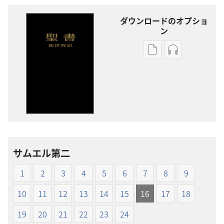
ダウンロードのオプショ
ン
出
オー
版
ディ
物
オ
の
の
ダ
ダ
ウ
ウ
ン
ン
ロー
ロー
サムエル第二
ド
ド
オ
オ
1
2
3
4
5
6
7
8
9
プ
プ
ショ
ショ
10
11
12
13
14
15
16
17
18
ン
ン
19
20
21
22
23
24
新
新