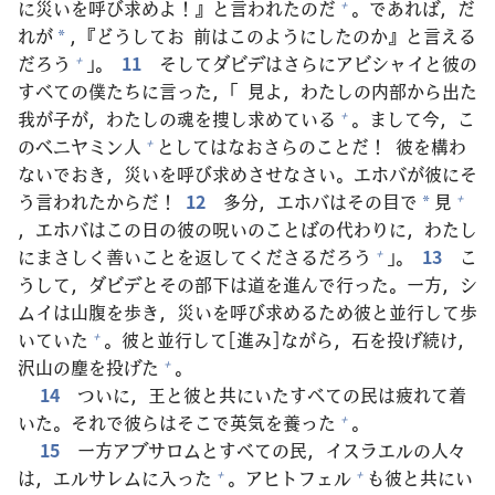
に
災
いを
呼
び
求
めよ！』と
言
われたのだ
。であれば，だ
+
れが
，『どうしてお
前
はこのようにしたのか』と
言
える
*
だろう
」。
11
そしてダビデはさらにアビシャイと
彼
の
+
すべての
僕
たちに
言
った，「
見
よ，わたしの
内
部
から
出
た
我
が
子
が，わたしの
魂
を
捜
し
求
めている
。まして
今
，こ
+
のベニヤミン
人
としてはなおさらのことだ！
彼
を
構
わ
+
ないでおき，
災
いを
呼
び
求
めさせなさい。エホバが
彼
にそ
う
言
われたからだ！
12
多
分
，エホバはその
目
で
見
+
*
，エホバはこの
日
の
彼
の
呪
いのことばの
代
わりに，わたし
にまさしく
善
いことを
返
してくださるだろう
」。
13
こ
+
うして，ダビデとその
部
下
は
道
を
進
んで
行
った。
一
方
，シ
ムイは
山
腹
を
歩
き，
災
いを
呼
び
求
めるため
彼
と
並
行
して
歩
いていた
。
彼
と
並
行
して[
進
み]ながら，
石
を
投
げ
続
け，
+
沢
山
の
塵
を
投
げた
。
+
14
ついに，
王
と
彼
と
共
にいたすべての
民
は
疲
れて
着
いた。それで
彼
らはそこで
英
気
を
養
った
。
+
15
一
方
アブサロムとすべての
民
，イスラエルの
人
々
は，エルサレムに
入
った
。アヒトフェル
も
彼
と
共
にい
+
+