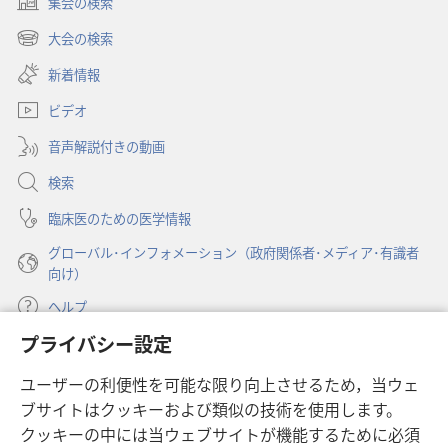
集会の検索
（新
し
大会の検索
（新
い
し
新着情報
タ
い
ブ
ビデオ
タ
で
ブ
開
音声解説付きの動画
で
く）
開
検索
く）
臨床医のための医学情報
グローバル･インフォメーション（政府関係者･メディア･有識者
向け）
ヘルプ
プライバシー設定
寄付
（新
ユーザーの利便性を可能な限り向上させるため，当ウェ
し
ブサイトはクッキーおよび類似の技術を使用します。
い
ものみの塔 オンライン・ライブラリー
（新
タ
クッキーの中には当ウェブサイトが機能するために必須
し