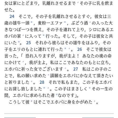
女
は
家
にとどまり，
乳
離
れさせるまで
その
子
に
乳
を
飲
ま
+
せた。
24
そこで，その
子
を
乳
離
れさせるとすぐ，
彼
女
は
三
歳
の
雄
牛
一
頭
，
麦
粉
一
エファ
，ぶどう
酒
の
入
った
大
+
*
*
きなつぼ
一
つを
携
え，その
子
を
連
れて
上
り，シロにあるエ
ホバの
家
に
入
って
行
った。そして，その
子
は
彼
女
と
共
+
*
にいた
。
25
それから
彼
らはその
雄
牛
をほふり，その
*
子
をエリのもとに
連
れて
行
った
。
26
そこで
彼
女
は
+
*
言
った，「
恐
れ
入
りますが，
我
が
主
よ！ あなたの
魂
の
命
にかけて
，
我
が
主
よ，
私
はここであなたのもとに
立
ち，
+
エホバに
祈
った
女
でございます
。
27
私
はこの
子
のこ
+
とで，
私
の
願
い
求
めた
請
願
をエホバにかなえて
頂
きたい
+
と
祈
りました
。
28
それで
私
もまた，この
子
をエホバ
+
にお
貸
し
致
しました
。この
子
はまさしく
その
一
生
の
+
*
*
間
，エホバに
求
められた
者
なのです」。
*
こうして
彼
はそこでエホバに
身
をかがめた
。
+
*