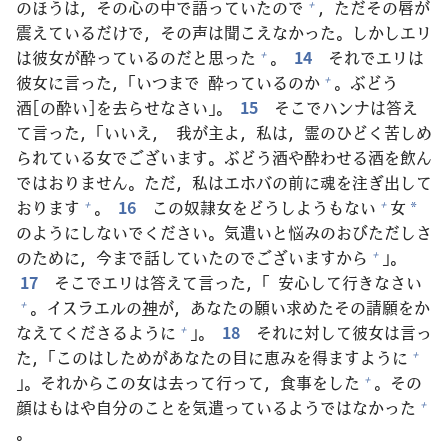
のほうは，その
心
の
中
で
語
っていたので
，ただその
唇
が
+
震
えているだけで，その
声
は
聞
こえなかった。しかしエリ
は
彼
女
が
酔
っているのだと
思
った
。
14
それでエリは
+
彼
女
に
言
った，「いつまで
酔
っているのか
。ぶどう
+
酒
[の
酔
い]を
去
らせなさい」。
15
そこでハンナは
答
え
て
言
った，「いいえ，
我
が
主
よ，
私
は，
霊
のひどく
苦
しめ
られている
女
でございます。ぶどう
酒
や
酔
わせる
酒
を
飲
ん
ではおりません。ただ，
私
はエホバの
前
に
魂
を
注
ぎ
出
して
おります
。
16
この
奴
隷
女
をどうしようもない
女
+
+
*
のようにしないでください。
気
遣
いと
悩
みのおびただしさ
のために，
今
まで
話
していたのでございますから
」。
+
17
そこでエリは
答
えて
言
った，「
安
心
して
行
きなさい
。イスラエルの
神
が，あなたの
願
い
求
めたその
請
願
をか
+
なえてくださるように
」。
18
それに
対
して
彼
女
は
言
っ
+
た，「このはしためがあなたの
目
に
恵
みを
得
ますように
+
」。それからこの
女
は
去
って
行
って，
食
事
をした
。その
+
顔
はもはや
自
分
のことを
気
遣
っているようではなかった
+
。