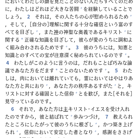
においてわたしの
顔
を
見
たことのない
人
たちすべてのため
に，わたしはどれほど
大
きな
苦
闘
を
経
験
していることで
+
しょう。
2
それは，その
人
たちの
心
が
慰
められるため
+
，そして，[
自
分
の]
理
解
に
関
する
十
分
な
確
信
という
富
のす
べてを
目
ざし
，また
神
の
神
聖
な
奥
義
であるキリスト
に
+
+
関
する
正
確
な
知
識
を
目
ざして，
彼
らが
愛
のうちに
調
和
よ
*
く
組
み
合
わされるためです
。
3
彼
のうちには，
知
恵
と
+
知
識
とのすべての
宝
が
注
意
深
く
秘
められているのです
。
+
4
わたしがこのように
言
うのは，だれもことば
巧
みな
論
議
であなた
方
をだます
ことのないためです
。
5
わた
+
*
しは，
肉
においては
離
れていても，
霊
においてはやはりあ
なた
方
と
共
におり
，あなた
方
の
秩
序
あるすがた
と，キ
+
+
リストに
対
する
確
固
とした
信
仰
とを
歓
び，また[それを]
+
見
守
っているのです。
6
それで，あなた
方
は
主
キリスト･イエスを
受
け
入
れ
たのですから，
彼
と
結
ばれて
歩
みつづけ，
7
教
えられ
+
たところにしたがって
彼
のうちに
根
ざし
，かつ
築
き
上
げ
+
られ
，
信
仰
において
安
定
した
者
となり
，
感
謝
をささげ
+
+