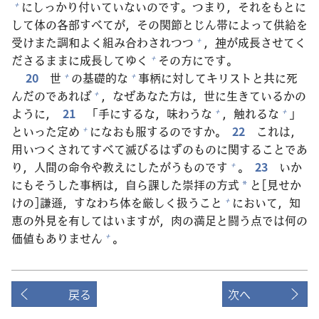
にしっかり
付
いていないのです。つまり，それをもとに
+
して
体
の
各
部
すべてが，その
関
節
とじん
帯
によって
供
給
を
受
けまた
調
和
よく
組
み
合
わされつつ
，
神
が
成
長
させてく
+
ださるままに
成
長
してゆく
その
方
にです。
+
20
世
の
基
礎
的
な
事
柄
に
対
してキリストと
共
に
死
+
+
んだのであれば
，なぜあなた
方
は，
世
に
生
きているかの
+
ように，
21
「
手
にするな，
味
わうな
，
触
れるな
」
+
+
といった
定
め
になおも
服
するのですか。
22
これは，
+
用
いつくされてすべて
滅
びるはずのものに
関
することであ
り，
人
間
の
命
令
や
教
えにしたがうものです
。
23
いか
+
にもそうした
事
柄
は，
自
ら
課
した
崇
拝
の
方
式
と[
見
せか
*
けの]
謙
遜
，すなわち
体
を
厳
しく
扱
うこと
において，
知
+
恵
の
外
見
を
有
してはいますが，
肉
の
満
足
と
闘
う
点
では
何
の
価
値
もありません
。
+
戻る
次へ