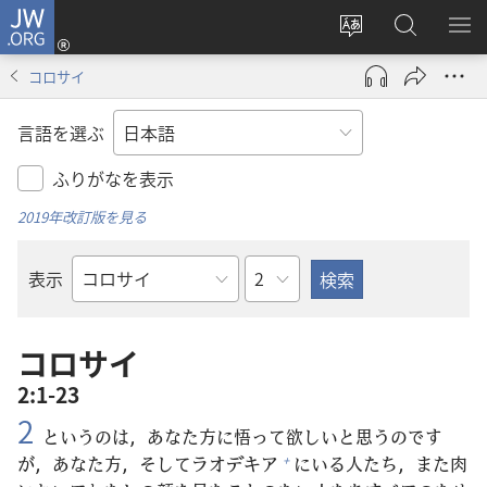
JW.ORG
ロ
サ
JW.ORG
メ
グ
イ
の
ニ
イ
コロサイ
ト
検
を
ン
の
索
表
（新
言語を選ぶ
言
示
し
語
い
ふりがなを表示
を
タ
2019年改訂版を見る
変
ブ
え
で
章
表示
る
開
聖
く）
書
の
コロサイ
書
2:1-23
名
2
というのは，あなた
方
に
悟
って
欲
しいと
思
うのです
が，あなた
方
，そしてラオデキア
にいる
人
たち，また
肉
+