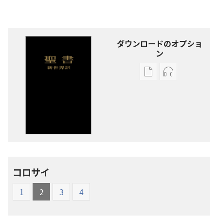
ダウンロードのオプショ
ン
出
オー
版
ディ
物
オ
の
の
ダ
ダ
ウ
ウ
ン
ン
ロー
ロー
コロサイ
ド
ド
オ
オ
1
2
3
4
プ
プ
ショ
ショ