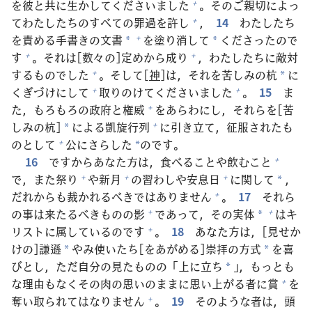
を
彼
と
共
に
生
かしてくださいました
。そのご
親
切
によっ
+
てわたしたちのすべての
罪
過
を
許
し
，
14
わたしたち
+
を
責
める
手
書
きの
文
書
を
塗
り
消
して
くださったので
+
*
*
す
。それは[
数
々
の]
定
めから
成
り
，わたしたちに
敵
対
+
+
するものでした
。そして[
神
]は，それを
苦
しみの
杭
に
+
*
くぎづけにして
取
りのけてくださいました
。
15
ま
+
+
た，もろもろの
政
府
と
権
威
をあらわにし，それらを[
苦
+
しみの
杭
]
による
凱
旋
行
列
に
引
き
立
て，
征
服
されたも
+
*
のとして
公
にさらした
のです。
+
*
16
ですからあなた
方
は，
食
べることや
飲
むこと
+
で，また
祭
り
や
新
月
の
習
わしや
安
息
日
に
関
して
，
+
+
+
*
だれからも
裁
かれるべきではありません
。
17
それら
+
の
事
は
来
たるべきものの
影
であって，その
実
体
はキ
+
+
*
リストに
属
しているのです
。
18
あなた
方
は，[
見
せか
+
けの]
謙
遜
やみ
使
いたち[をあがめる]
崇
拝
の
方
式
を
喜
*
*
びとし，ただ
自
分
の
見
たものの「
上
に
立
ち
」，もっとも
*
な
理
由
もなくその
肉
の
思
いのままに
思
い
上
がる
者
に
賞
を
+
奪
い
取
られてはなりません
。
19
そのような
者
は，
頭
+