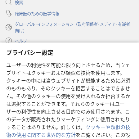
検索
く）
臨床医のための医学情報
グローバル･インフォメーション（政府関係者･メディア･有識者
向け）
ヘルプ
プライバシー設定
寄付
（新
ユーザーの利便性を可能な限り向上させるため，当ウェ
し
ブサイトはクッキーおよび類似の技術を使用します。
い
ものみの塔 オンライン・ライブラリー
（新
タ
クッキーの中には当ウェブサイトが機能するために必須
し
ブ
®
のものもあり，そのクッキーを拒否することはできませ
JW Hub
い
（新
で
ん。その他のクッキーの使用を受け入れるか拒否するか
タ
し
開
®
JW Library
ブ
は選択することができます。それらのクッキーはユー
い
く）
で
タ
ザーの利便性を向上させる目的でのみ使用されます。こ
®
Watchtower Library
開
ブ
のデータが販売されたりマーケティングに使用されたり
く）
で
することはありません。詳しくは，
クッキーや類似の技
開
術の使用に関する世界的な方針
をご覧ください。この設
く）