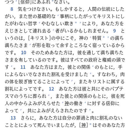
つつ
[
信
仰
]にあふれ
なさい。
+
*
8
気
をつけなさい。もしかすると，
人
間
の
伝
統
にした
がい，また
世
の
基
礎
的
な
事
柄
にしたがってキリストにし
+
たがわない
哲
学
やむなしい
欺
き
により，あなた
方
を
+
+
*
えじきとして
連
れ
去
る
者
がいるかもしれません。
9
と
+
いうのは，[キリスト]の
中
にこそ，
神
の
特
質
の
満
ち
+
+
*
満
ちたさま
が
形
を
取
って
余
すところなく
宿
っているから
+
です。
10
そのためあなた
方
は，
彼
を
通
して
満
ち
満
ちた
さまを
有
しているのです。
彼
はすべての
政
府
と
権
威
の
頭
で
す
。
11
あなた
方
はまた，
彼
との
関
係
のもとに，
手
+
+
によらないでなされた
割
礼
を
受
けました
。すなわち，
肉
+
の
体
を
脱
ぎ
捨
てることによって
，またキリストに
属
する
+
割
礼
によってです。
12
あなた
方
は
彼
と
共
にそのバプテ
スマのうちに
葬
られ
，また
彼
との
関
係
のもとに，
彼
を
死
+
人
の
中
からよみがえらせた
神
の
働
き
に
対
する
信
仰
に
+
+
よって
，
共
によみがえらされたのです
。
+
+
13
さらに，あなた
方
は
自
分
の
罪
過
と
肉
に
割
礼
のない
こととによって
死
んでいましたが，[
神
]
はそのあなた
方
*