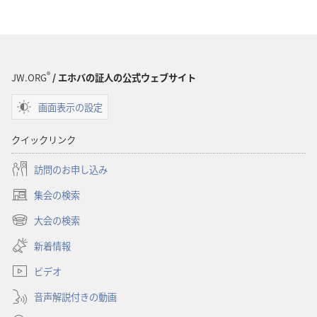
ン
ン
新
新
世
世
界
界
®
訳
訳
JW.ORG
/ エホバの証人の公式ウェブサイト
聖
聖
画面表示の設定
書
書
（1985
（1985
クイックリンク
年
年
版）
版）
訪問のお申し込み
集会の検索
（新
し
大会の検索
（新
い
し
新着情報
タ
い
ブ
ビデオ
タ
で
ブ
開
音声解説付きの動画
で
く）
開