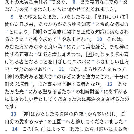
ストの
忠
実
な
奉
仕
者
であり，
8
また
霊
的
な
面
での
あ
*
*
なた
方
の
愛
をわたしたちに
聞
かせてもくれました。
+
9
そのゆえにもまた，わたしたちは，[それについて]
聞
いた
日
以
来
，あなた
方
があらゆる
知
恵
と
霊
的
な
把
握
力
+
とにより，[
神
]のご
意
志
に
関
する
正
確
な
知
識
に
満
たされ
+
るように
と
祈
り
求
めて
やみません
。
10
それは，
+
+
*
あなた
方
があらゆる
良
い
業
において
実
を
結
び，また
神
に
+
関
する
正
確
な
知
識
を
増
し
加
えつつ，[
神
に]じゅうぶん
喜
+
ばれる
者
となることを
目
ざしてエホバに
ふさわしい
仕
方
*
で
歩
むためであり
，
11
また，あらゆる
力
をもって
+
+
[
神
]の
栄
光
ある
強
大
さ
のほどにまで
強
力
にされ，
十
分
に
+
耐
え
忍
ぶ
者
，また
喜
んで
辛
抱
する
者
となり，
12
あな
+
た
方
を
光
にある
聖
なる
者
たち
の
相
続
財
産
にあずかる
+
+
+
にふさわしい
者
としてくださった
父
に
感
謝
をささげるため
です。
13
[
神
]はわたしたちを
闇
の
権
威
から
救
い
出
し，ご
+
自
分
の
愛
するみ
子
の
王
国
へと
移
してくださいました
+
+
+
。
14
この[み
子
]によって，わたしたちは
贖
いによる
釈