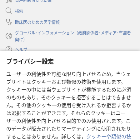
で
く）
開
検索
く）
臨床医のための医学情報
グローバル･インフォメーション（政府関係者･メディア･有識者
向け）
ヘルプ
プライバシー設定
寄付
（新
ユーザーの利便性を可能な限り向上させるため，当ウェ
し
ブサイトはクッキーおよび類似の技術を使用します。
い
ものみの塔 オンライン・ライブラリー
（新
タ
クッキーの中には当ウェブサイトが機能するために必須
し
ブ
®
のものもあり，そのクッキーを拒否することはできませ
JW Hub
い
（新
で
ん。その他のクッキーの使用を受け入れるか拒否するか
タ
し
開
®
JW Library
ブ
は選択することができます。それらのクッキーはユー
い
く）
で
タ
ザーの利便性を向上させる目的でのみ使用されます。こ
®
Watchtower Library
開
ブ
のデータが販売されたりマーケティングに使用されたり
く）
で
することはありません。詳しくは，
クッキーや類似の技
開