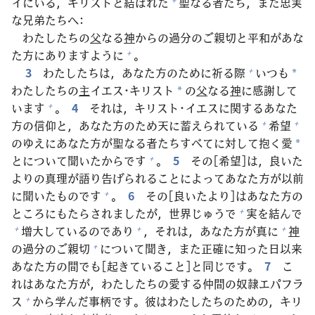
イにいる，キリストと
結
ばれた
聖
なる
者
たち，また
忠
実
な
兄
弟
たちへ:
わたしたちの
父
なる
神
からの
過
分
のご
親
切
と
平
和
があな
た
方
にありますように
。
+
3
わたしたちは，あなた
方
のために
祈
る
際
いつも
+
*
わたしたちの
主
イエス･キリスト
の
父
なる
神
に
感
謝
して
*
います
。
4
それは，キリスト･イエスに
関
するあなた
+
方
の
信
仰
と，あなた
方
のため
天
に
蓄
えられている
希
望
+
+
のゆえにあなた
方
が
聖
なる
者
たちすべてに
対
して
抱
く
愛
*
とについて
聞
いたからです
。
5
その[
希
望
]は，
良
いた
+
よりの
真
理
が
語
り
告
げられることによってあなた
方
が
以
前
に
聞
いたものです
。
6
その[
良
いたより]はあなた
方
の
+
ところにもたらされましたが，
世
界
じゅうで
実
を
結
んで
+
増
大
しているのであり
，それは，あなた
方
が
真
に
神
+
+
+
の
過
分
のご
親
切
について
聞
き，また
正
確
に
知
った
日
以
来
+
あなた
方
の
間
でも[
起
きていること]と
同
じです。
7
こ
れはあなた
方
が，わたしたちの
愛
する
仲
間
の
奴
隷
エパフラ
ス
から
学
んだ
事
柄
です。
彼
はわたしたちのための，キリ
+