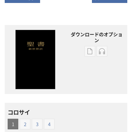
ダウンロードのオプショ
ン
出
オー
版
ディ
物
オ
の
の
ダ
ダ
ウ
ウ
ン
ン
ロー
ロー
コロサイ
ド
ド
オ
オ
1
2
3
4
プ
プ