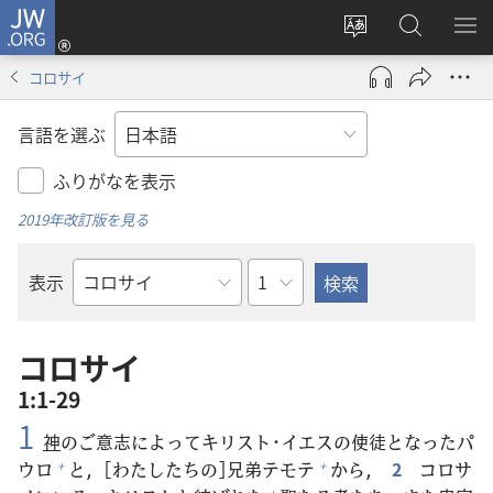
JW.ORG
ロ
サ
JW.ORG
メ
グ
イ
の
ニ
イ
コロサイ
ト
検
を
ン
の
索
表
（新
言語を選ぶ
言
示
し
語
い
ふりがなを表示
を
タ
2019年改訂版を見る
変
ブ
え
で
章
表示
る
開
聖
く）
書
の
コロサイ
書
1:1-29
名
1
神
のご
意
志
によってキリスト･イエスの
使
徒
となったパ
ウロ
と，[わたしたちの]
兄
弟
テモテ
から，
2
コロサ
+
+
+