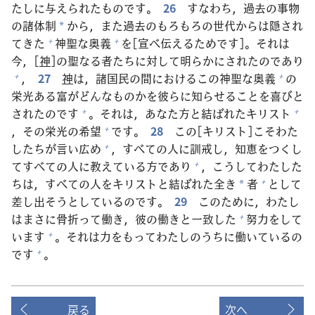
たしに
与
えられたものです。
26
すなわち，
過
去
の
事
物
の
諸
体
制
から，また
過
去
のもろもろの
世
代
からは
隠
され
*
てきた
神
聖
な
奥
義
を[
宣
べ
伝
えるためです]。それは
+
+
今
，[
神
]の
聖
なる
者
たちに
対
して
明
らかにされたのであり
，
27
神
は，
諸
国
民
の
間
におけるこの
神
聖
な
奥
義
の
+
+
栄
光
ある
富
がどんなものかを
彼
らに
知
らせることを
喜
びと
されたのです
。それは，あなた
方
と
結
ばれたキリスト
+
+
，その
栄
光
の
希
望
です。
28
この[キリスト]こそわた
+
したちが
言
い
広
め
，すべての
人
に
訓
戒
し，
知
恵
をつくし
+
てすべての
人
に
教
えている
方
であり
，こうしてわたした
+
ちは，すべての
人
をキリストと
結
ばれた
全
き
者
として
+
*
差
し
出
そうとしているのです。
29
このために，わたし
はまさに
骨
折
って
働
き，
彼
の
働
きと
一
致
した
努
力
をして
+
います
。それは
力
をもってわたしのうちに
働
いているの
+
です
。
+
戻る
次へ