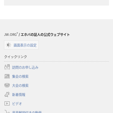
ショ
ショ
ン
ン
新
新
世
世
界
界
®
訳
訳
JW.ORG
/ エホバの証人の公式ウェブサイト
聖
聖
画面表示の設定
書
書
（1985
（1985
クイックリンク
年
年
版）
版）
訪問のお申し込み
集会の検索
（新
し
大会の検索
（新
い
し
新着情報
タ
い
ブ
ビデオ
タ
で
ブ
開
音声解説付きの動画