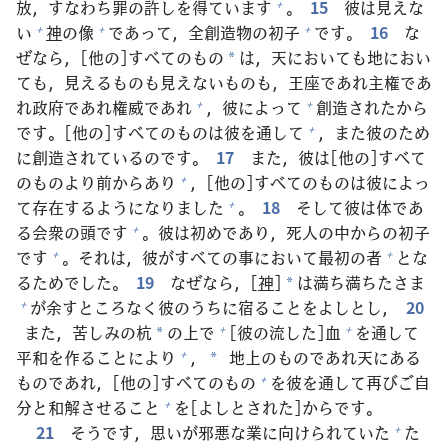
放
，すなわち
罪
の
許
しを
得
ています
。
15
彼
は
見
えな
+
い
神
の
像
であって，
全
創
造
物
の
初
子
です。
16
な
+
+
+
ぜなら，[
他
の]すべてのもの
は，
天
においても
地
におい
*
ても，
見
えるものも
見
えないものも，
王
座
であれ
主
権
であ
れ
政
府
であれ
権
威
であれ
，
彼
によって
創
造
されたから
+
+
です。[
他
の]すべてのものは
彼
を
通
して
，また
彼
のため
+
に
創
造
されているのです。
17
また，
彼
は[
他
の]すべて
のものより
前
からあり
，[
他
の]すべてのものは
彼
によっ
+
て
存
在
するようになりました
。
18
そして
彼
は
体
であ
+
る
会
衆
の
頭
です
。
彼
は
初
めであり，
死
人
の
中
からの
初
子
+
です
。それは，
彼
がすべての
事
において
最
初
の
者
とな
+
+
るためでした。
19
なぜなら，[
神
]
は
満
ち
満
ちたさま
*
が
余
すところなく
彼
のうちに
宿
ることをよしとし，
20
+
また，
苦
しみの
杭
の
上
で
[
彼
の
流
した]
血
を
通
して
+
+
*
平
和
を
作
ることにより
，
地
上
のものであれ
天
にある
+
*
ものであれ，[
他
の]すべてのもの
を
彼
を
通
して
再
びご
自
+
分
と
和
解
させること
を[よしとされた]からです。
+
21
そうです，
思
いが
邪
悪
な
業
に
向
けられていた
た
+