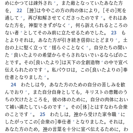
めにかつては
疎
外
され
，また
敵
となっていたあなた
方
+
を，
22
[
神
]は
今
やこの
方
の
肉
の
体
により，[その]
死
を
通
して
，
再
び
和
解
させてくださったのです
。それはあ
+
+
なた
方
を，
神
聖
できずがなく
，
何
ら
訴
えられるところの
+
ない
者
としてそのみ
前
に
立
たせるためでした。
23
も
+
とよりそれは，あなた
方
が
引
き
続
き
信
仰
にとどまり
，
土
+
台
の
上
に
堅
く
立
って
揺
らぐことなく
，
自
分
たちの
聞
い
+
+
た
良
いたよりの
希
望
からそらされないでいるならばのこ
+
とです。その[
良
いたより]は
天
下
の
全
創
造
物
の
中
で
宣
べ
+
伝
えられたのです
。
私
パウロは，この[
良
いたよりの]
奉
+
仕
者
となりました
。
+
24
わたしは
今
，あなた
方
のための
自
分
の
苦
しみを
歓
んでおり
，また
自
分
自
身
としても，キリストの
患
難
のう
+
ちの
欠
けたところを，
彼
の
体
のために，
自
分
の
肉
体
におい
て
補
い
満
たしているのです
。その[
体
]とはすなわち
会
衆
+
のことです
。
25
わたしは，
神
から
受
けた
家
令
職
に
+
+
したがってこの[
会
衆
の]
奉
仕
者
となりました。それは，
+
あなた
方
のため，
神
の
言
葉
を
十
分
に
宣
べ
伝
えるために，わ