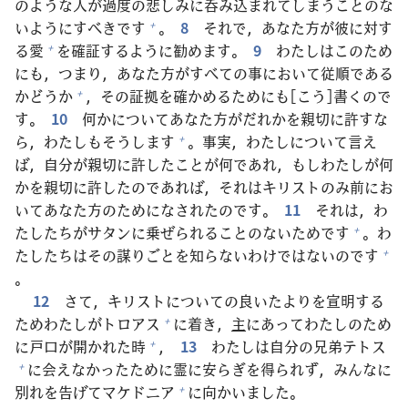
のような
人
が
過
度
の
悲
しみに
呑
み
込
まれてしまうことのな
いようにすべきです
。
8
それで，あなた
方
が
彼
に
対
す
+
る
愛
を
確
証
するように
勧
めます。
9
わたしはこのため
+
にも，つまり，あなた
方
がすべての
事
において
従
順
である
かどうか
，その
証
拠
を
確
かめるためにも[こう]
書
くので
+
す。
10
何
かについてあなた
方
がだれかを
親
切
に
許
すな
ら，わたしもそうします
。
事
実
，わたしについて
言
え
+
ば，
自
分
が
親
切
に
許
したことが
何
であれ，もしわたしが
何
かを
親
切
に
許
したのであれば，それはキリストのみ
前
にお
いてあなた
方
のためになされたのです。
11
それは，わ
たしたちがサタンに
乗
ぜられることのないためです
。わ
+
たしたちはその
謀
りごとを
知
らないわけではないのです
+
。
12
さて，キリストについての
良
いたよりを
宣
明
する
ためわたしがトロアス
に
着
き，
主
にあってわたしのため
+
に
戸
口
が
開
かれた
時
，
13
わたしは
自
分
の
兄
弟
テトス
+
に
会
えなかったために
霊
に
安
らぎを
得
られず，みんなに
+
別
れを
告
げてマケドニア
に
向
かいました。
+