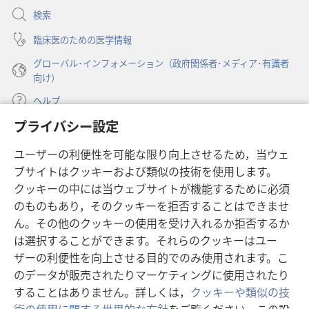
開
検索
く）
臨床医のための医学情報
グローバル･インフォメーション（政府関係者･メディア･有識者
向け）
ヘルプ
プライバシー設定
寄付
（新
ユーザーの利便性を可能な限り向上させるため，当ウェ
し
ブサイトはクッキーおよび類似の技術を使用します。
い
ものみの塔 オンライン・ライブラリー
（新
タ
クッキーの中には当ウェブサイトが機能するために必須
し
ブ
®
のものもあり，そのクッキーを拒否することはできませ
JW Hub
い
（新
で
ん。その他のクッキーの使用を受け入れるか拒否するか
タ
し
開
®
JW Library
ブ
は選択することができます。それらのクッキーはユー
い
く）
で
タ
ザーの利便性を向上させる目的でのみ使用されます。こ
®
Watchtower Library
開
ブ
のデータが販売されたりマーケティングに使用されたり
く）
で
することはありません。詳しくは，
クッキーや類似の技
開