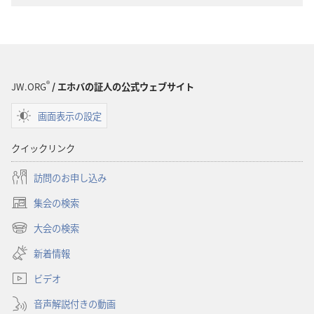
新
新
世
世
界
界
訳
訳
聖
聖
®
JW.ORG
/ エホバの証人の公式ウェブサイト
書
書
（1985
（1985
画面表示の設定
年
年
版）
版）
クイックリンク
訪問のお申し込み
集会の検索
（新
し
大会の検索
（新
い
し
新着情報
タ
い
ブ
ビデオ
タ
で
ブ
開
音声解説付きの動画
で
く）