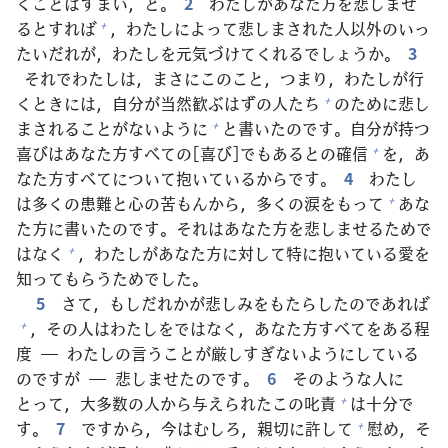
くことはすまい，と。
2
わたしがあなた
方
を
悲
しませ
るとすれば
，わたしによって
悲
しまされた
人
以
外
のいっ
+
たいだれが，わたしを
元
気
づけてくれるでしょうか。
3
それでわたしは，まさにこのこと，つまり，わたしが
行
くときには，
自
分
が
当
然
歓
ぶはずの
人
たち
のために
悲
し
+
まされることがないように
と
書
いたのです。
自
分
が
持
つ
+
喜
びはあなた
方
すべての[
喜
び]でもあるとの
確
信
を，あ
+
なた
方
すべてについて
抱
いているからです。
4
わたし
は
多
くの
患
難
と
心
の
苦
もんから，
多
くの
涙
をもって
あな
+
た
方
に
書
いたのです。それはあなた
方
を
悲
しませるためで
はなく
，わたしがあなた
方
に
対
して
特
に
抱
いている
愛
を
+
知
ってもらうためでした。
5
さて，もしだれかが
悲
しみをもたらしたのであれば
，その
人
はわたしをではなく，あなた
方
すべてをある
程
+
度
― わたしの
言
うことが
厳
しすぎないようにしている
のですが ―
悲
しませたのです。
6
そのような
人
に
とって，
大
多
数
の
人
から
与
えられたこの
叱
責
は
十
分
で
+
す。
7
ですから，
今
はむしろ，
親
切
に
許
して
慰
め，そ
+