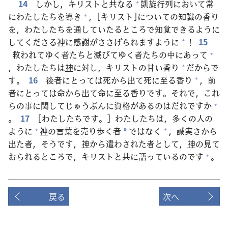
14
しかし，キリストと
共
なる
凱
旋
行
列
において
常
+
にわたしたちを
導
き
，[キリスト]についての
知
識
の
香
り
+
を，わたしたちを
通
していたるところで
知
覚
できるように
してくださる
神
に
感
謝
がささげられますように
！
15
+
救
われてゆく
者
たちと
滅
びてゆく
者
たちの
中
にあって
+
，わたしたちは
神
に
対
し，キリストの
甘
い
香
り
だからで
+
す。
16
後
者
にとっては
死
から
出
て
死
に
至
る
香
り
，
前
+
者
にとっては
命
から
出
て
命
に
至
る
香
りです。それで，これ
らの
事
に
関
してじゅうぶんに
資
格
があるのはだれですか
+
。
17
[わたしたちです。] わたしたちは，
多
くの
人
の
ように
神
の
言
葉
を
売
り
歩
く
者
ではなく
，
誠
実
さから
+
+
*
出
た
者
，そうです，
神
から
遣
わされた
者
として，
神
の
見
て
おられるところで，キリストと
共
に
語
っているのです
。
+
戻る
次へ