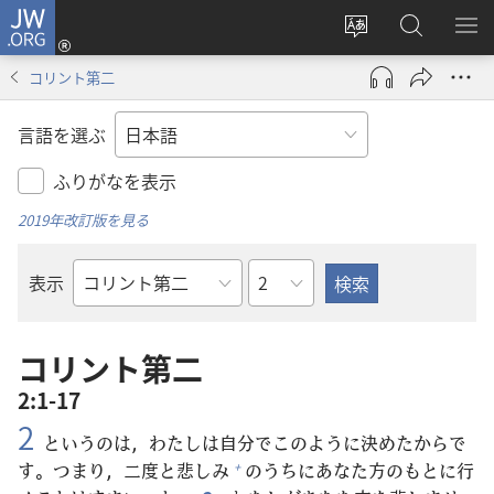
JW.ORG
ロ
サ
JW.ORG
メ
グ
イ
の
ニ
イ
コリント第二
ト
検
を
ン
の
索
表
（新
言語を選ぶ
言
示
し
語
い
ふりがなを表示
を
タ
2019年改訂版を見る
変
ブ
え
で
章
表示
る
開
聖
く）
書
の
コリント第二
書
2:1-17
名
2
というのは，わたしは
自
分
でこのように
決
めたからで
す。つまり，
二
度
と
悲
しみ
のうちにあなた
方
のもとに
行
+