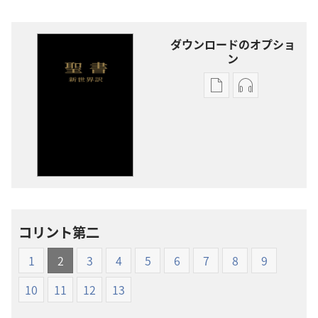
ダウンロードのオプショ
ン
出
オー
版
ディ
物
オ
の
の
ダ
ダ
ウ
ウ
ン
ン
ロー
ロー
コリント第二
ド
ド
オ
オ
1
2
3
4
5
6
7
8
9
プ
プ
ショ
ショ
10
11
12
13
ン
ン