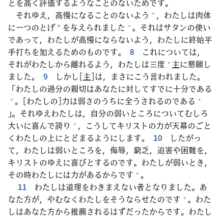
とを
高
く
評
価
するようなことのないためです。
それゆえ，
高
慢
になることのないよう
，わたしは
肉
体
+
に
一
つのとげ
を
与
えられました
。それはサタンの
使
い
+
*
であって，わたしが
高
慢
にならないよう，わたしに
終
始
平
手
打
ちを
加
えるためのものです。
8
これについては，
それがわたしから
離
れるよう，わたしは
三
度
主
に
懇
願
し
+
ました。
9
しかし[
主
]は，まさにこう
言
われました。
「わたしの
過
分
の
親
切
はあなたに
対
してすでに
十
分
である
。[わたしの]
力
は
弱
さのうちに
全
うされるのである
+
+
」。それゆえわたしは，
自
分
の
弱
いところについてむしろ
大
いに
喜
んで
誇
り
，こうしてキリストの
力
が
天
幕
のごと
+
くわたしの
上
にとどまるようにします。
10
したがっ
て，わたしは
弱
いところを，
侮
辱
，
窮
乏
，
迫
害
や
困
難
を，
キリストのゆえに
喜
びとするのです。わたしが
弱
いとき，
その
時
わたしには
力
があるからです
。
+
11
わたしは
道
理
をわきまえない
者
となりました。あ
なた
方
が，やむなくわたしをそうならせたのです
。わた
+
しはあなた
方
から
推
薦
されるはずだったからです。わたし