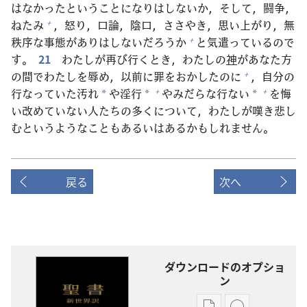
はなかったということになりはしないか，そして，
闘
争
，
ねたみ
，
怒
り，
口
論
，
陰
口
，ささやき，
思
い
上
がり，
無
+
秩
序
な
事
態
がありはしないだろうか
と
気
遣
っているので
+
す。
21
わたしが
再
び
行
くとき，わたしの
神
があなた
方
の
間
でわたしを
辱
め，
以
前
に
罪
をおかしたのに
，
自
分
の
+
行
なっていた
汚
れ
や
淫
行
やみだらな
行
ない
を
悔
+
+
*
*
*
い
改
めていない
人
たちの
多
くについて，わたしが
嘆
き
悲
し
むというようなこともあるいはあるかもしれません。
戻る
次へ
ダウンロードのオプショ
ン