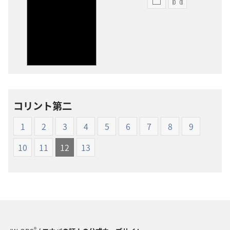
出
オー
版
ディ
物
オ
の
の
ダ
ダ
ウ
ウ
ン
ン
ロー
ロー
コリント第二
ド
ド
オ
オ
1
2
3
4
5
6
7
8
9
プ
プ
ショ
ショ
10
11
12
13
ン
ン
新
新
世
世
界
界
訳
訳
聖
聖
®