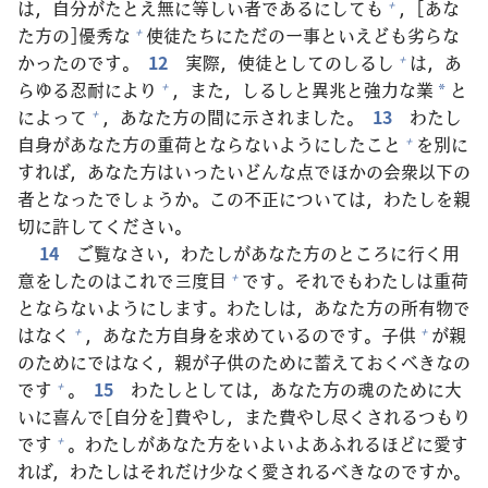
は，
自
分
がたとえ
無
に
等
しい
者
であるにしても
，[あな
+
た
方
の]
優
秀
な
使
徒
たちにただの
一
事
といえども
劣
らな
+
かったのです。
12
実
際
，
使
徒
としてのしるし
は，あ
+
らゆる
忍
耐
により
，また，しるしと
異
兆
と
強
力
な
業
と
+
*
によって
，あなた
方
の
間
に
示
されました。
13
わたし
+
自
身
があなた
方
の
重
荷
とならないようにしたこと
を
別
に
+
すれば，あなた
方
はいったいどんな
点
でほかの
会
衆
以
下
の
者
となったでしょうか。この
不
正
については，わたしを
親
切
に
許
してください。
14
ご
覧
なさい，わたしがあなた
方
のところに
行
く
用
意
をしたのはこれで
三
度
目
です。それでもわたしは
重
荷
+
とならないようにします。わたしは，あなた
方
の
所
有
物
で
はなく
，あなた
方
自
身
を
求
めているのです。
子
供
が
親
+
+
のためにではなく，
親
が
子
供
のために
蓄
えておくべきなの
です
。
15
わたしとしては，あなた
方
の
魂
のために
大
+
いに
喜
んで[
自
分
を]
費
やし，また
費
やし
尽
くされるつもり
です
。わたしがあなた
方
をいよいよあふれるほどに
愛
す
+
れば，わたしはそれだけ
少
なく
愛
されるべきなのですか。