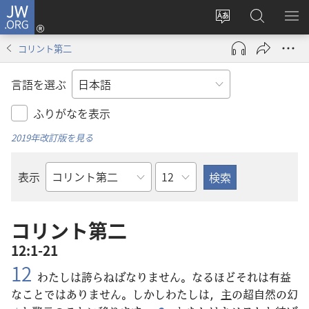
JW.ORG
ロ
サ
JW.ORG
メ
グ
イ
の
ニ
イ
コリント第二
ト
検
を
ン
の
索
表
（新
言語を選ぶ
言
示
し
語
い
ふりがなを表示
を
タ
2019年改訂版を見る
変
ブ
え
で
章
表示
る
開
聖
く）
書
の
コリント第二
書
12:1-21
名
12
わたしは
誇
らねばなりません。なるほどそれは
有
益
なことではありません。しかしわたしは，
主
の
超
自
然
の
幻
+