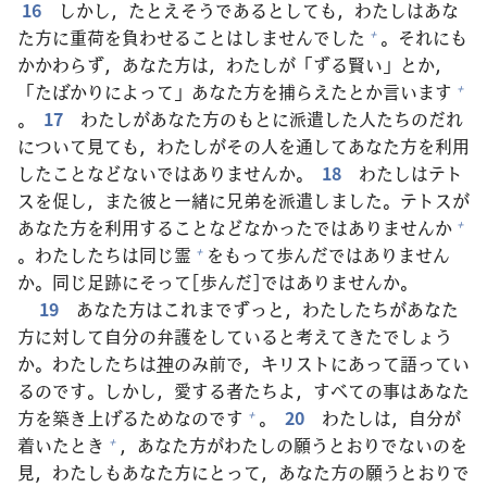
16
しかし，たとえそうであるとしても，わたしはあな
た
方
に
重
荷
を
負
わせることはしませんでした
。それにも
+
かかわらず，あなた
方
は，わたしが「ずる
賢
い」とか，
「たばかりによって」あなた
方
を
捕
らえたとか
言
います
+
。
17
わたしがあなた
方
のもとに
派
遣
した
人
たちのだれ
について
見
ても，わたしがその
人
を
通
してあなた
方
を
利
用
したことなどないではありませんか。
18
わたしはテト
スを
促
し，また
彼
と
一
緒
に
兄
弟
を
派
遣
しました。テトスが
あなた
方
を
利
用
することなどなかったではありませんか
+
。わたしたちは
同
じ
霊
をもって
歩
んだではありません
+
か。
同
じ
足
跡
にそって[
歩
んだ]ではありませんか。
19
あなた
方
はこれまでずっと，わたしたちがあなた
方
に
対
して
自
分
の
弁
護
をしていると
考
えてきたでしょう
か。わたしたちは
神
のみ
前
で，キリストにあって
語
ってい
るのです。しかし，
愛
する
者
たちよ，すべての
事
はあなた
方
を
築
き
上
げるためなのです
。
20
わたしは，
自
分
が
+
着
いたとき
，あなた
方
がわたしの
願
うとおりでないのを
+
見
，わたしもあなた
方
にとって，あなた
方
の
願
うとおりで