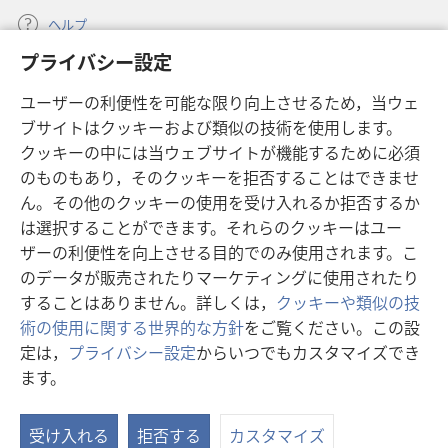
ヘルプ
プライバシー設定
寄付
（新
ユーザーの利便性を可能な限り向上させるため，当ウェ
し
ブサイトはクッキーおよび類似の技術を使用します。
い
ものみの塔 オンライン・ライブラリー
（新
タ
クッキーの中には当ウェブサイトが機能するために必須
し
ブ
®
のものもあり，そのクッキーを拒否することはできませ
JW Hub
い
（新
で
ん。その他のクッキーの使用を受け入れるか拒否するか
タ
し
開
®
JW Library
ブ
は選択することができます。それらのクッキーはユー
い
く）
で
タ
ザーの利便性を向上させる目的でのみ使用されます。こ
®
Watchtower Library
開
ブ
のデータが販売されたりマーケティングに使用されたり
く）
で
することはありません。詳しくは，
クッキーや類似の技
開
術の使用に関する世界的な方針
をご覧ください。この設
く）
定は，
プライバシー設定
からいつでもカスタマイズでき
Copyright
© 2026 Watch Tower Bible and Tract Society of Pennsylvania.
ます。
目
利用規約
|
プライバシーに関する方針
|
プライバシー設定
次
受け入れる
拒否する
カスタマイズ
を