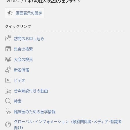
JW.ORG
/ エホバの証人の公式ウェブサイト
書
書
（1985
（1985
画面表示の設定
年
年
版）
版）
クイックリンク
訪問のお申し込み
集会の検索
（新
し
大会の検索
（新
い
し
新着情報
タ
い
ブ
ビデオ
タ
で
ブ
開
音声解説付きの動画
で
く）
開
検索
く）
臨床医のための医学情報
グローバル･インフォメーション（政府関係者･メディア･有識者
向け）