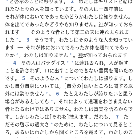
と
啓
示
のことに
移
ります。
2
わたしはキリストと
結
ば
れたひとりの
人
を
知
っています。その
人
は
十
四
年
前
に ―
それが
体
においてであったかどうかわたしは
知
りません。
体
を
出
てであったかどうかも
知
りません。
神
が
知
っておら
れます ― そのような
者
として
第
三
の
天
に
連
れ
去
られま
した
。
3
そうです，わたしはそのような
人
を
知
ってい
+
ます ― それが
体
においてであったか
体
を
離
れてであっ
たか
，わたしは
知
りません
。
神
が
知
っておられます
+
*
―
4
その
人
はパラダイス
に
連
れ
去
られ，
人
が
話
す
+
*
ことを
許
されず，
口
に
出
すことのできない
言
葉
を
聞
いたの
です。
5
そのような
人
についてわたしは
誇
ります。し
*
かし
自
分
自
身
については，[
自
分
の]
弱
いところに
関
する
以
外
には
誇
りません
。
6
たとえわたしが
誇
りたいと
思
う
+
場
合
があるとしても
，それによって
道
理
をわきまえない
+
者
となるわけではありません。わたしは
真
実
を
語
るからで
す。しかしわたしは[それを]
控
えます。だれも，
7
た
だその
啓
示
の
過
大
さ
のために，わたしについて
見
るとこ
*
ろ，あるいはわたしから
聞
くところを
越
えて，わたしのこ