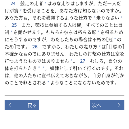
24
競
走
の
走
者
はみな
走
りはしますが，ただ
一人
だ
+
けが
賞
を
受
けることを，あなた
方
は
知
らないのですか。
+
あなた
方
も，それを
獲
得
するような
仕
方
で
走
りなさい
+
+
。
25
また，
競
技
に
参
加
する
人
は
皆
，すべてのことに
自
制
を
働
かせます。もちろん
彼
らは
朽
ちる
冠
を
得
るため
+
+
にそうするのですが，わたしたちの
場
合
は
不
朽
の[
冠
の
+
ため]です。
26
ですから，わたしの
走
り
方
は[
目
標
の]
+
不
確
かなものではありません。わたしの
打
撃
の
仕
方
は
空
を
打
つようなものではありません
。
27
むしろ，
自
分
の
+
体
を
打
ちたたき
，
奴
隷
として
引
いて
行
くのです。それ
+
*
は，
他
の
人
たちに
宣
べ
伝
えておきながら，
自
分
自
身
が
何
か
のことで
非
とされる
ようなことにならないためです。
+
戻る
次へ