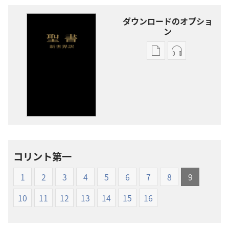
ダウンロードのオプショ
ン
出
オー
版
ディ
物
オ
の
の
ダ
ダ
ウ
ウ
ン
ン
ロー
ロー
コリント第一
ド
ド
オ
オ
1
2
3
4
5
6
7
8
9
プ
プ
ショ
ショ
10
11
12
13
14
15
16
ン
ン
新
新