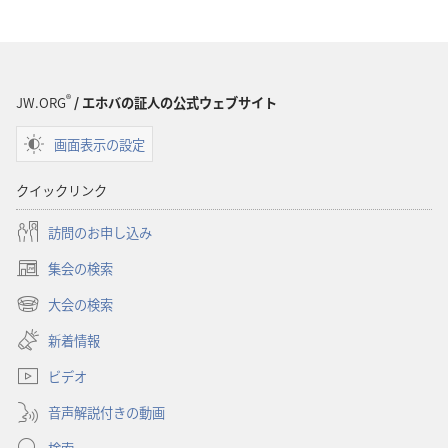
世
世
界
界
訳
訳
聖
聖
®
JW.ORG
/ エホバの証人の公式ウェブサイト
書
書
（1985
（1985
画面表示の設定
年
年
版）
版）
クイックリンク
訪問のお申し込み
集会の検索
（新
し
大会の検索
（新
い
し
新着情報
タ
い
ブ
ビデオ
タ
で
ブ
開
音声解説付きの動画
で
く）
開