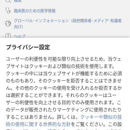
検索
く）
臨床医のための医学情報
グローバル･インフォメーション（政府関係者･メディア･有識者
向け）
ヘルプ
プライバシー設定
寄付
（新
ユーザーの利便性を可能な限り向上させるため，当ウェ
し
ブサイトはクッキーおよび類似の技術を使用します。
い
ものみの塔 オンライン・ライブラリー
（新
タ
クッキーの中には当ウェブサイトが機能するために必須
し
ブ
®
のものもあり，そのクッキーを拒否することはできませ
JW Hub
い
（新
で
ん。その他のクッキーの使用を受け入れるか拒否するか
タ
し
開
®
JW Library
ブ
は選択することができます。それらのクッキーはユー
い
く）
で
タ
ザーの利便性を向上させる目的でのみ使用されます。こ
®
Watchtower Library
開
ブ
のデータが販売されたりマーケティングに使用されたり
く）
で
することはありません。詳しくは，
クッキーや類似の技
開
術の使用に関する世界的な方針
をご覧ください。この設
く）