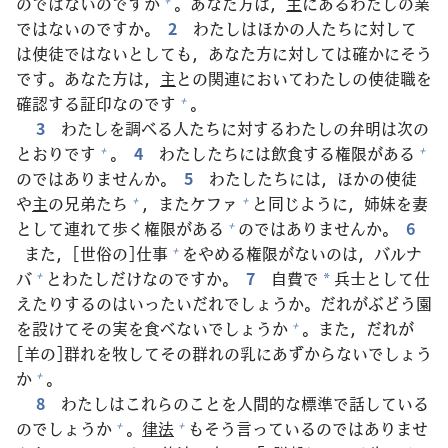
のではないのですか
。あなた
方
は，
主
にあるわたしの
業
ではないのですか。
2
わたしはほかの
人
たちに
対
して
は
使
徒
ではないとしても，あなた
方
に
対
しては
確
かにそう
です。あなた
方
は，
主
との
関
連
においてわたしの
使
徒
職
を
確
認
する
証
印
なのです
。
+
3
わたしを
調
べる
人
たちに
対
するわたしの
弁
明
は
次
の
とおりです
。
4
わたしたちには
飲
食
する
権
限
がある
+
+
のではありませんか。
5
わたしたちには，ほかの
使
徒
や
主
の
兄
弟
たち
，またケファ
と
同
じように，
姉
妹
を
妻
+
+
として
連
れて
歩
く
権
限
がある
のではありませんか。
6
+
また，[
世
俗
の]
仕
事
をやめる
権
限
がないのは，バルナ
+
バ
とわたしだけなのですか。
7
自
費
で
兵
士
として
仕
+
*
えたりするのはいったいだれでしょうか。だれがぶどう
園
を
設
けてその
実
を
食
べないでしょうか
。また，だれが
+
[
羊
の]
群
れを
牧
してその
群
れの
乳
にあずからないでしょう
か
。
+
8
わたしはこれらのことを
人
間
的
な
標
準
で
話
している
のでしょうか
。
律
法
もそう
言
っているのではありませ
+
+