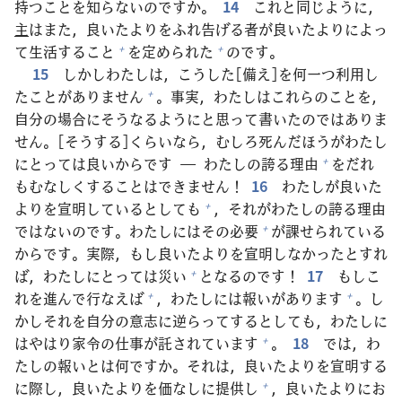
持
つことを
知
らないのですか。
14
これと
同
じように，
主
はまた，
良
いたよりをふれ
告
げる
者
が
良
いたよりによっ
て
生
活
すること
を
定
められた
のです。
+
+
15
しかしわたしは，こうした[
備
え]を
何
一
つ
利
用
し
たことがありません
。
事
実
，わたしはこれらのことを，
+
自
分
の
場
合
にそうなるようにと
思
って
書
いたのではありま
せん。[そうする]くらいなら，むしろ
死
んだほうがわたし
にとっては
良
いからです ― わたしの
誇
る
理
由
をだれ
+
もむなしくすることはできません！
16
わたしが
良
いた
よりを
宣
明
しているとしても
，それがわたしの
誇
る
理
由
+
ではないのです。わたしにはその
必
要
が
課
せられている
+
からです。
実
際
，もし
良
いたよりを
宣
明
しなかったとすれ
ば，わたしにとっては
災
い
となるのです！
17
もしこ
+
れを
進
んで
行
なえば
，わたしには
報
いがあります
。し
+
+
かしそれを
自
分
の
意
志
に
逆
らってするとしても，わたしに
はやはり
家
令
の
仕
事
が
託
されています
。
18
では，わ
+
たしの
報
いとは
何
ですか。それは，
良
いたよりを
宣
明
する
に
際
し，
良
いたよりを
価
なしに
提
供
し
，
良
いたよりにお
+