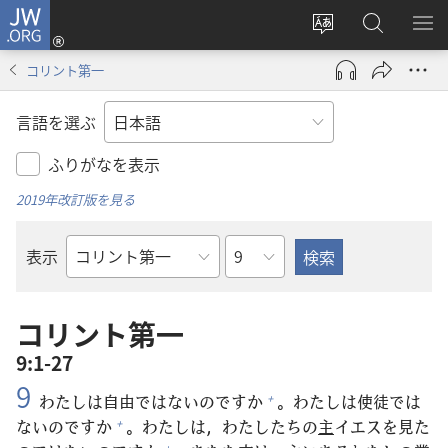
JW.ORG
ロ
サ
JW.ORG
メ
グ
イ
の
ニ
イ
コリント第一
ト
検
を
ン
の
索
表
（新
言語を選ぶ
言
示
し
語
い
ふりがなを表示
を
タ
2019年改訂版を見る
変
ブ
え
で
章
表示
る
開
聖
く）
書
の
コリント第一
書
9:1-27
名
9
わたしは
自
由
ではないのですか
。わたしは
使
徒
では
+
ないのですか
。わたしは，わたしたちの
主
イエスを
見
た
+
+