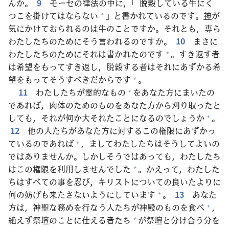
んか。
9
モーセの
律
法
の
中
に，「
脱
穀
している
牛
にく
つこを
掛
けてはならない
」と
書
かれているのです。
神
が
+
気
にかけておられるのは
牛
のことですか。それとも，
専
ら
わたしたちのためにそう
言
われるのですか。
10
まさに
わたしたちのためにそれは
書
かれたのです
。すき
返
す
者
+
は
希
望
をもってすき
返
し，
脱
穀
する
者
はそれにあずかる
希
望
をもってそうすべきだからです
。
+
11
わたしたちが
霊
的
なもの
をあなた
方
にまいたの
+
であれば，
肉
体
のためのものをあなた
方
から
刈
り
取
ったと
しても，それが
何
か
大
それたことになるのでしょうか
。
+
12
他
の
人
たちがあなた
方
に
対
するこの
権
限
にあずかっ
ているのであれば
，ましてわたしたちはそうしてよいの
+
ではありませんか。しかしそうではあっても，わたしたち
はこの
権
限
を
利
用
しませんでした
。かえって，わたした
+
ちはすべての
事
を
忍
び，キリストについての
良
いたよりに
何
の
妨
げも
来
たさないようにしています
。
13
あなた
+
方
は，
神
聖
な
務
めを
行
なう
人
たちが
神
殿
のものを
食
べ
，
+
絶
えず
祭
壇
のことに
仕
える
者
たち
が
祭
壇
と
分
け
合
う
分
を
+