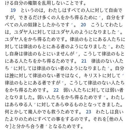
ける
自
分
の
権
限
を
乱
用
しないことです。
19
というのは，わたしはすべての
人
に
対
して
自
由
で
すが，できるだけ
多
くの
人
をかち
得
るために
，
自
分
をす
+
べての
人
の
奴
隷
としたからです
。
20
こうしてわたし
+
は，ユダヤ
人
に
対
してはユダヤ
人
のようになりました
。
+
ユダヤ
人
をかち
得
るためです。
律
法
のもとにある
人
たちに
対
しては
律
法
のもとにある
者
のようになりました
。わた
+
し
自
身
は
律
法
のもとにいませんが
，こうして
律
法
のもと
+
にある
人
たちをかち
得
るためです。
21
律
法
のない
人
た
ち
に
対
しては
律
法
のない
者
のようになりました
。
自
分
+
+
は
神
に
対
して
律
法
のない
者
ではなく，キリストに
対
して
+
律
法
のもとにある
者
ですが
，こうして
律
法
のない
人
たち
+
をかち
得
るためです。
22
弱
い
人
たちに
対
しては
弱
い
者
となりました。
弱
い
人
たちをかち
得
るためです
。わたし
+
はあらゆる
人
に
対
してあらゆるものとなってきました。
+
何
とかして
幾
人
かでも
救
うためです。
23
わたしは
良
い
たよりのためにすべての
事
をするのです。それを[
他
の
人
々
]と
分
かち
合
う
者
となるためです。
+