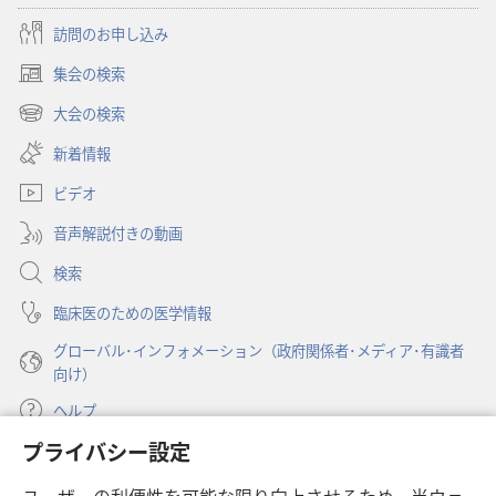
訪問のお申し込み
集会の検索
（新
し
大会の検索
（新
い
し
新着情報
タ
い
ブ
ビデオ
タ
で
ブ
開
音声解説付きの動画
で
く）
開
検索
く）
臨床医のための医学情報
グローバル･インフォメーション（政府関係者･メディア･有識者
向け）
ヘルプ
プライバシー設定
寄付
（新