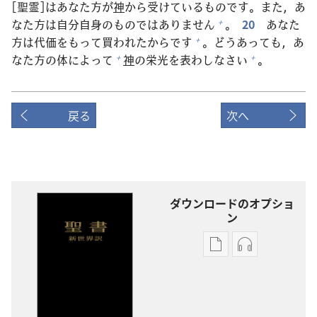
[
聖
霊
]はあなた
方
が
神
から
受
けているものです。また，あ
なた
方
は
自
分
自
身
のものではありません
。
20
あなた
+
方
は
代
価
をもって
買
われたからです
。どうあっても，あ
+
なた
方
の
体
によって
神
の
栄
光
を
表
わしなさい
。
+
+
戻る
次へ
ダウンロードのオプショ
ン
出
オー
版
ディ
物
オ
の
の