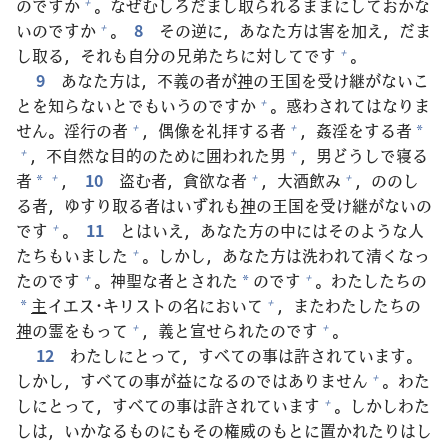
のですか
。なぜむしろだまし
取
られるままにしておかな
+
いのですか
。
8
その
逆
に，あなた
方
は
害
を
加
え，だま
+
し
取
る，それも
自
分
の
兄
弟
たちに
対
してです
。
+
9
あなた
方
は，
不
義
の
者
が
神
の
王
国
を
受
け
継
がないこ
とを
知
らないとでもいうのですか
。
惑
わされてはなりま
+
せん。
淫
行
の
者
，
偶
像
を
礼
拝
する
者
，
姦
淫
をする
者
+
+
*
，
不
自
然
な
目
的
のために
囲
われた
男
，
男
どうしで
寝
る
+
+
者
，
10
盗
む
者
，
貪
欲
な
者
，
大
酒
飲
み
，ののし
+
+
+
*
る
者
，ゆすり
取
る
者
はいずれも
神
の
王
国
を
受
け
継
がないの
です
。
11
とはいえ，あなた
方
の
中
にはそのような
人
+
たちもいました
。しかし，あなた
方
は
洗
われて
清
くなっ
+
たのです
。
神
聖
な
者
とされた
のです
。わたしたちの
+
+
*
主
イエス･キリストの
名
において
，またわたしたちの
+
*
神
の
霊
をもって
，
義
と
宣
せられたのです
。
+
+
12
わたしにとって，すべての
事
は
許
されています。
しかし，すべての
事
が
益
になるのではありません
。わた
+
しにとって，すべての
事
は
許
されています
。しかしわた
+
しは，いかなるものにもその
権
威
のもとに
置
かれたりはし