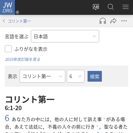
JW.ORG
ロ
サ
JW.ORG
メ
グ
イ
の
ニ
イ
コリント第一
ト
検
を
ン
の
索
表
（新
言語を選ぶ
言
示
し
語
い
ふりがなを表示
を
タ
2019年改訂版を見る
変
ブ
え
で
章
表示
る
開
聖
く）
書
の
コリント第一
書
6:1-20
名
6
あなた
方
の
中
には，
他
の
人
に
対
して
訴
え
事
がある
場
+
合
，あえて
法
廷
に，
不
義
の
人
々
の
前
に
行
き
，
聖
なる
者
た
+
+