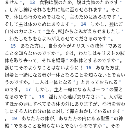
ません
。
13
食
物
は
腹
のため，
腹
は
食
物
のためです
+
+
。しかし
神
はそれらを
共
に
無
に
至
らせられます
。そこ
+
で，
体
は
淫
行
のためではなく，
主
のためにあるのです
。
+
そして
主
は
体
のためにあります
。
14
しかし，
神
はご
+
自
分
の
力
によって
主
を[
死
]からよみがえらせましたし
+
+
，わたしたちをもよみがえらせてくださるのです
。
+
15
あなた
方
は，
自
分
の
体
がキリストの
肢
体
である
+
ことを
知
らないのですか
。では，わたしはキリストの
肢
+
体
を
取
り
去
って，それを
娼
婦
の
肢
体
とするのですか
。
+
*
断
じてそのようなことはないように！
16
あなた
方
は，
娼
婦
と
一
緒
になる
者
が
一
体
となることを
知
らないとでもい
うのですか。「
二人
は
一
体
となる
」と
言
っておられる
+
*
のです。
17
しかし，
主
と
一
緒
になる
人
は
一
つ
の
霊
と
+
なるのです
。
18
淫
行
から
逃
げ
去
りなさい
。
人
が
犯
+
+
すほかの
罪
はすべてその
体
の
外
にありますが，
淫
行
を
習
わ
しにする
人
は
自
分
の
体
に
対
して
罪
をおかしているのです
+
。
19
あなた
方
の
体
が，あなた
方
の
内
にある
聖
霊
の
神
+
殿
であることを
知
らないとでもいうのですか
。その
+
*