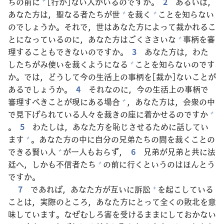
ちの
前
に
[
行
か]ない
人
がいるのですか。
2
あるいは，
あなた
方
は，
聖
なる
者
たちが
世
を
裁
く
ことを
知
らない
+
+
のでしょうか。それで，
世
はあなた
方
によって
裁
かれるこ
とになっているのに，あなた
方
はごくささいな
事
柄
を
審
+
理
することもできないのですか。
3
あなた
方
は，わた
したちがみ
使
いを
裁
くようになる
ことを
知
らないのです
+
か。では，どうして
今
の
生
活
上
の
事
柄
を[
裁
か]ないことが
あるでしょうか。
4
それなのに，
今
の
生
活
上
の
事
柄
で
審
理
すべきことが
現
にある
場
合
，あなた
方
は，
会
衆
の
中
+
で
見
下
げられている
人
々
を
裁
きの
座
に
着
かせるのですか
+
。
5
わたしは，あなた
方
を
恥
じさせるために
話
してい
ます
。あなた
方
の
中
に
自
分
の
兄
弟
たちの
間
を
裁
くことの
+
できる
賢
い
人
が
一人
もおらず，
6
兄
弟
が
兄
弟
と
共
に
法
+
廷
へ，しかも
不
信
者
たち
の
前
に
行
くというのはほんとう
+
ですか。
7
であれば，あなた
方
が
互
いに
訴
訟
を
起
こしている
+
ことは，
実
際
のところ，あなた
方
にとって
全
くの
敗
北
を
意
味
しています。なぜむしろ
害
を
受
けるままにしておかない