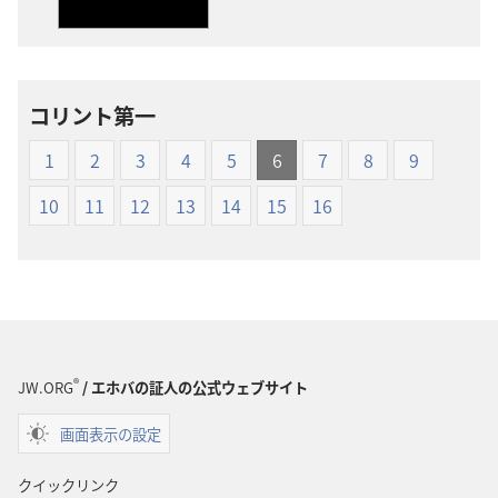
ダ
ダ
ウ
ウ
ン
ン
ロー
ロー
コリント第一
ド
ド
オ
オ
1
2
3
4
5
6
7
8
9
プ
プ
ショ
ショ
10
11
12
13
14
15
16
ン
ン
新
新
世
世
界
界
訳
訳
聖
聖
®
JW.ORG
/ エホバの証人の公式ウェブサイト
書
書
（1985
（1985
画面表示の設定
年
年
版）
版）
クイックリンク