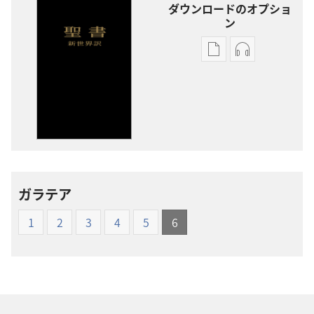
ダウンロードのオプショ
ン
出
オー
版
ディ
物
オ
の
の
ダ
ダ
ウ
ウ
ン
ン
ロー
ロー
ガラテア
ド
ド
オ
オ
1
2
3
4
5
6
プ
プ
ショ
ショ
ン
ン
新
新
世
世