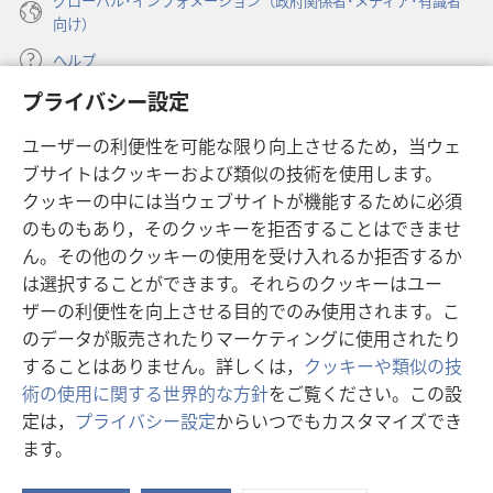
グローバル･インフォメーション（政府関係者･メディア･有識者
向け）
ヘルプ
プライバシー設定
寄付
（新
ユーザーの利便性を可能な限り向上させるため，当ウェ
し
ブサイトはクッキーおよび類似の技術を使用します。
い
ものみの塔 オンライン・ライブラリー
（新
タ
クッキーの中には当ウェブサイトが機能するために必須
し
ブ
®
のものもあり，そのクッキーを拒否することはできませ
JW Hub
い
（新
で
ん。その他のクッキーの使用を受け入れるか拒否するか
タ
し
開
®
JW Library
ブ
は選択することができます。それらのクッキーはユー
い
く）
で
タ
ザーの利便性を向上させる目的でのみ使用されます。こ
®
Watchtower Library
開
ブ
のデータが販売されたりマーケティングに使用されたり
く）
で
することはありません。詳しくは，
クッキーや類似の技
開
術の使用に関する世界的な方針
をご覧ください。この設
く）
定は，
プライバシー設定
からいつでもカスタマイズでき
Copyright
© 2026 Watch Tower Bible and Tract Society of Pennsylvania.
ます。
目
利用規約
|
プライバシーに関する方針
|
プライバシー設定
次