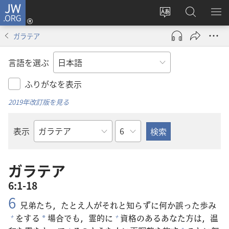
JW.ORG
ロ
サ
JW.ORG
メ
グ
イ
の
ニ
イ
ガラテア
ト
検
を
ン
の
索
表
（新
言語を選ぶ
言
示
し
語
い
ふりがなを表示
を
タ
2019年改訂版を見る
変
ブ
え
で
章
表示
る
開
聖
く）
書
の
ガラテア
書
6:1-18
名
6
兄
弟
たち，たとえ
人
がそれと
知
らずに
何
か
誤
った
歩
み
をする
場
合
でも，
霊
的
に
資
格
のあるあなた
方
は，
温
+
+
*
+