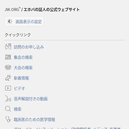
界
界
®
訳
訳
JW.ORG
/ エホバの証人の公式ウェブサイト
聖
聖
画面表示の設定
書
書
（1985
（1985
クイックリンク
年
年
版）
版）
訪問のお申し込み
集会の検索
（新
し
大会の検索
（新
い
し
新着情報
タ
い
ブ
ビデオ
タ
で
ブ
開
音声解説付きの動画
で
く）
開
検索
く）
臨床医のための医学情報