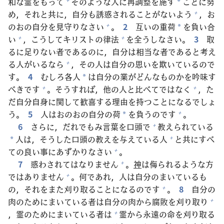
和
な
霊
をもって
そのような
人
に
再
調
整
を
施
す
ことに
努
*
め，それと
共
に，
自
分
も
誘
惑
されることがないよう
，お
+
のおの
自
分
を
見
守
りなさい
。
2
互
いの
重
荷
を
負
い
合
+
*
い
，こうしてキリストの
律
法
を
全
うしなさい。
3
取
+
+
るに
足
りない
者
であるのに，
自
分
は
相
当
な
者
であると
考
え
る
人
がいるなら
，その
人
は
自
分
の
思
いを
欺
いているので
+
す。
4
むしろ
各
人
は
自
分
の
業
がどんなものかを
吟
味
す
*
べきです
。そうすれば，
他
の
人
と
比
べてではなく
，た
+
+
だ
自
分
自
身
に
関
して
歓
喜
する
理
由
を
持
つことになるでしょ
う。
5
人
はおのおの
自
分
の
荷
を
負
うのです
。
+
*
6
さらに，だれでもみ
言
葉
を
口
頭
で
教
えられている
+
人
は，そうした
口
頭
の
教
えを
与
えている
人
と
共
にすべ
+
*
ての
良
い
事
にあずかりなさい
。
+
7
惑
わされてはなりません
。
神
は
侮
られるような
方
+
ではありません
。
何
であれ，
人
は
自
分
のまいているも
+
の，それをまた
刈
り
取
ることになるのです
。
8
自
分
の
+
肉
のためにまいている
者
は
自
分
の
肉
から
腐
敗
を
刈
り
取
り
+
，
霊
のためにまいている
者
は
霊
から
永
遠
の
命
を
刈
り
取
る
+