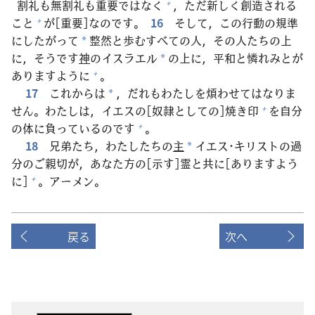
割
礼
も
無
割
礼
も
重
要
ではなく
，ただ
新
しく
創
造
される
+
こと
が[
重
要
]なのです。
16
そして，この
行
動
の
規
準
+
にしたがって
整
然
と
歩
むすべての
人
，その
人
たちの
上
*
に，そうです
神
のイスラエル
の
上
に，
平
和
と
憐
れみとが
*
ありますように
。
+
17
これからは
，だれもわたしを
煩
わせてはなりま
*
せん。わたしは，イエスの[
奴
隷
としての]
焼
き
印
を
自
分
+
の
体
に
負
っているのです
。
+
18
兄
弟
たち，わたしたちの
主
イエス･キリストの
過
*
分
のご
親
切
が，あなた
方
の[
示
す]
霊
と
共
に[ありますよう
に]
。アーメン。
+
戻る
次へ