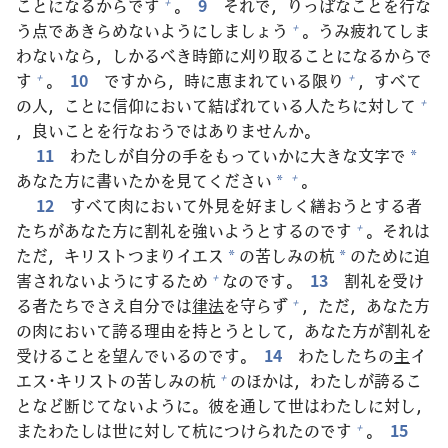
ことになるからです
。
9
それで，りっぱなことを
行
な
+
う
点
であきらめないようにしましょう
。うみ
疲
れてしま
+
わないなら，しかるべき
時
節
に
刈
り
取
ることになるからで
す
。
10
ですから，
時
に
恵
まれている
限
り
，すべて
+
+
の
人
，ことに
信
仰
において
結
ばれている
人
たちに
対
して
+
，
良
いことを
行
なおうではありませんか。
11
わたしが
自
分
の
手
をもっていかに
大
きな
文
字
で
*
あなた
方
に
書
いたかを
見
てください
。
+
*
12
すべて
肉
において
外
見
を
好
ましく
繕
おうとする
者
たちがあなた
方
に
割
礼
を
強
いようとするのです
。それは
+
ただ，キリストつまりイエス
の
苦
しみの
杭
のために
迫
*
*
害
されないようにするため
なのです。
13
割
礼
を
受
け
+
る
者
たちでさえ
自
分
では
律
法
を
守
らず
，ただ，あなた
方
+
の
肉
において
誇
る
理
由
を
持
とうとして，あなた
方
が
割
礼
を
受
けることを
望
んでいるのです。
14
わたしたちの
主
イ
エス･キリストの
苦
しみの
杭
のほかは，わたしが
誇
るこ
+
となど
断
じてないように。
彼
を
通
して
世
はわたしに
対
し，
またわたしは
世
に
対
して
杭
につけられたのです
。
15
+