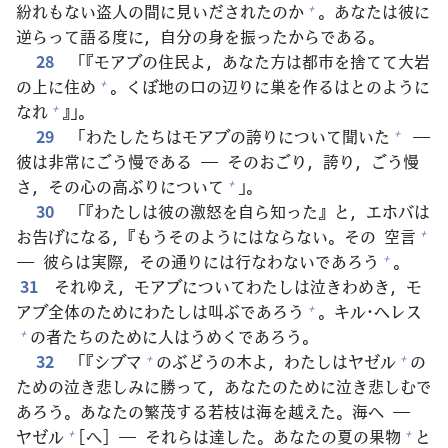
紛
れもない
盗
人
の
間
に
見
いだされたのか
。あなたは
彼
に
+
逆
らって
語
る
度
に，
自
分
の
身
を
振
ったからである。
28
「『モアブの
住
民
よ，あなた
方
は
都
市
を
捨
てて
大
岩
の
上
に
住
め
。くぼ
地
の
口
の
辺
りに
巣
を
作
るはとのように
+
なれ
』」。
+
29
「わたしたちはモアブの
誇
りについて
聞
いた
―
+
彼
は
非
常
にごう
慢
である ― そのおごり，
誇
り，ごう
慢
さ，その
心
の
高
ぶりについて
」。
+
30
「『わたしは
彼
の
激
怒
を
自
ら
知
った』と，エホバは
お
告
げになる，『もうそのようにはならない。その
空
言
+
―
彼
らは
実
際
，その
通
りには
行
なわないであろう
。
+
31
それゆえ，モアブについてわたしは
泣
きわめき，モ
アブ
全
体
のためにわたしは
叫
ぶであろう
。キル･ヘレス
+
の
者
たちのために
人
はうめくであろう。
+
32
「『シブマ
のぶどうの
木
よ，わたしはヤゼル
の
+
+
ための
泣
き
悲
しみに
勝
って，あなたのために
泣
き
悲
しむで
あろう。あなたの
繁
茂
する
若
枝
は
海
を
越
えた。
海
へ ―
ヤゼル
[へ] ― それらは
達
した。あなたの
夏
の
果物
と
+
+