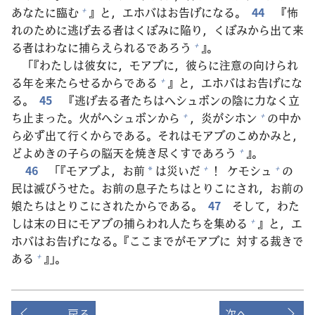
あなたに
臨
む
』と，エホバはお
告
げになる。
44
『
怖
+
れのために
逃
げ
去
る
者
はくぼみに
陥
り，くぼみから
出
て
来
る
者
はわなに
捕
らえられるであろう
』。
+
「『わたしは
彼
女
に，モアブに，
彼
らに
注
意
の
向
けられ
る
年
を
来
たらせるからである
』と，エホバはお
告
げにな
+
る。
45
『
逃
げ
去
る
者
たちはヘシュボンの
陰
に
力
なく
立
ち
止
まった。
火
がヘシュボンから
，
炎
がシホン
の
中
か
+
+
ら
必
ず
出
て
行
くからである。それはモアブのこめかみと，
どよめきの
子
らの
脳
天
を
焼
き
尽
くすであろう
』。
+
46
「『モアブよ，お
前
は
災
いだ
！ ケモシュ
の
+
+
*
民
は
滅
びうせた。お
前
の
息子
たちはとりこにされ，お
前
の
娘
たちはとりこにされたからである。
47
そして，わた
しは
末
の
日
にモアブの
捕
らわれ
人
たちを
集
める
』と，エ
+
ホバはお
告
げになる。『ここまでがモアブに
対
する
裁
きで
ある
』」。
+
戻る
次へ