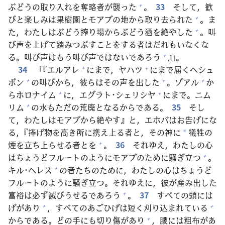
ぶどうの
取
り
入
れを
奪
略
者
が
襲
った
。
33
そして，
歓
+
びと
楽
しみは
果
樹
園
とモアブの
地
から
取
り
去
られた
。ま
+
た，わたしはぶどう
搾
り
場
からぶどう
酒
を
絶
やした
。
叫
+
び
声
を
上
げて
踏
みつぶすことをする
者
はだれもいなくな
る。
叫
び
声
はもう
叫
び
声
ではないであろう
』」。
+
34
「『エルアレ
にまで，ヤハツ
にまで
届
くヘシュ
+
+
ボン
の
叫
びから，
彼
らはその
声
を
出
した
。ゾアル
か
+
+
+
らホロナイム
に，エグラト･シェリシヤ
にまで。ニム
+
+
リム
の
水
もただの
荒
廃
となるからである。
35
そし
+
て，わたしはモアブから
絶
やす』と，エホバはお
告
げにな
る，『
捧
げ
物
を
高
き
所
に
携
え
上
る
者
と，その
神
に
犠
牲
の
*
煙
を
立
ち
上
らせる
者
とを
。
36
それゆえ，わたしの
心
+
はちょうどフルートのようにモアブのために
騒
ぎ
立
つ
。
+
キル･ヘレス
の
者
たちのために，わたしの
心
はちょうど
+
フルートのように
騒
ぎ
立
つ。それゆえに，
彼
が
産
み
出
した
富
裕
は
必
ず
滅
びうせるであろう
。
37
すべての
頭
には
+
げがあり
，すべてのあごひげは
短
く
刈
り
込
まれている
+
+
からである。どの
手
にも
切
り
傷
があり
，
腰
には
粗
布
があ
+