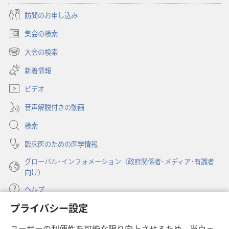
訪問のお申し込み
集会の検索
（新
し
大会の検索
（新
い
し
新着情報
タ
い
ブ
ビデオ
タ
で
ブ
開
音声解説付きの動画
で
く）
開
検索
く）
臨床医のための医学情報
グローバル･インフォメーション（政府関係者･メディア･有識者
向け）
ヘルプ
プライバシー設定
寄付
（新
ユーザーの利便性を可能な限り向上させるため，当ウェ