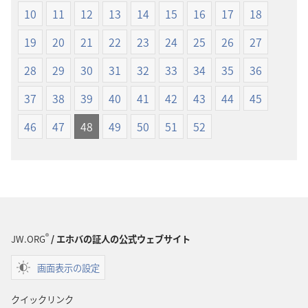
ショ
ショ
10
11
12
13
14
15
16
17
18
ン
ン
19
20
21
22
23
24
25
26
27
新
新
世
世
28
29
30
31
32
33
34
35
36
界
界
37
38
39
40
41
42
43
44
45
訳
訳
聖
聖
46
47
48
49
50
51
52
書
書
（1985
（1985
年
年
版）
版）
®
JW.ORG
/ エホバの証人の公式ウェブサイト
画面表示の設定
クイックリンク