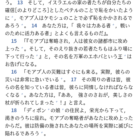
う。
13
そして，イスラエルの
家
の
者
たちが
自
分
たちの
確
信
[のよりどころ]としたベテルのことで
恥
をかいたよう
に
，モアブ
人
はケモシュのことで
必
ず
恥
をかかされるで
+
あろう
。
14
あなた
方
は，「
我
々
は
力
ある
者
，
戦
い
+
+
のために
活
力
ある
者
」とよくも
言
えるものだ』。
15
「『モアブは
奪
略
され，
人
は
彼
女
の
諸
都
市
に
攻
め
上
った
。そして，そのえり
抜
きの
若
者
たちもほふり
場
に
+
下
って
行
った
』と，その
名
を
万
軍
のエホバという
王
は
+
+
お
告
げになる。
16
「モアブ
人
の
災
難
はすぐにも
来
る。
実
際
，
彼
らの
災
いは
非
常
に
急
いでいる
。
17
その
周
りの
者
は
皆
，
彼
+
らの
名
を
知
っている
者
は
皆
，
彼
らに
同
情
しなければならな
くなる
。あなた
方
は，『ああ，
強
さのさおが，
美
しさの
+
杖
が
折
られてしまった
！』と
言
え。
+
18
「ディボン
の
娘
の
住
民
よ，
栄
光
から
下
って，
+
+
渇
きのうちに
座
れ。モアブの
奪
略
者
があなたに
攻
め
上
った
からだ。
彼
は
防
備
の
施
されたあなたの
場
所
を
実
際
に
滅
びに
陥
れるであろう
。
+