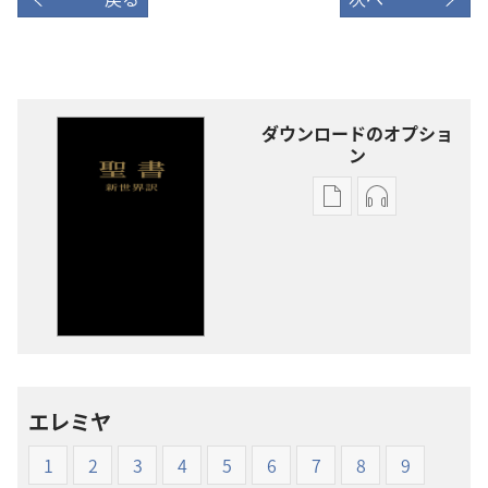
ダウンロードのオプショ
ン
出
オー
版
ディ
物
オ
の
の
ダ
ダ
ウ
ウ
ン
ン
ロー
ロー
エレミヤ
ド
ド
オ
オ
1
2
3
4
5
6
7
8
9
プ
プ