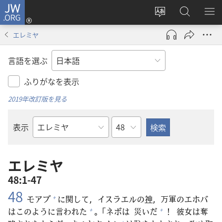
JW.ORG
ロ
サ
JW.ORG
メ
グ
イ
の
ニ
イ
エレミヤ
ト
検
を
ン
の
索
表
（新
言語を選ぶ
言
示
し
語
い
ふりがなを表示
を
タ
2019年改訂版を見る
変
ブ
え
で
章
表示
る
開
聖
く）
書
の
エレミヤ
書
48:1-47
名
48
モアブ
に
関
して，イスラエルの
神
，
万
軍
のエホバ
+
はこのように
言
われた
。「ネボは
災
いだ
！
彼
女
は
奪
+
+
+