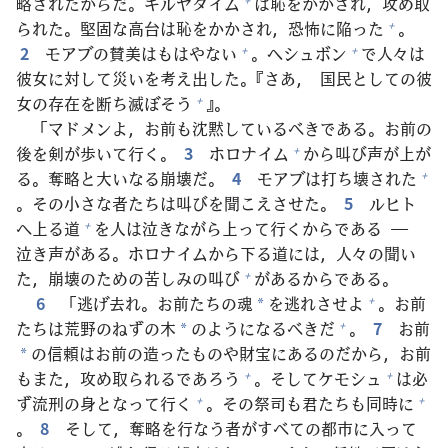
略
されたからだ。キルヤタイム
は
恥
をかかされ，
攻
め
取
られた。
堅
固
な
高
台
は
恥
をかかされ，
恐
怖
に
陥
った
。
+
2
モアブの
賛
美
はもはやない
。ヘシュボン
で
人
々
は
+
+
彼
女
に
対
して
災
いを
考
え
出
した。『さあ，
国
民
としての
彼
女
の
存
在
を
断
ち
滅
ぼそう
』。
+
「マドメンよ，お
前
も
沈
黙
しているべきである。お
前
の
後
を
剣
が
歩
いて
行
く。
3
ホロナイム
から
叫
び
声
が
上
が
+
る。
奪
略
と
大
いなる
崩
壊
だ。
4
モアブは
打
ち
壊
された
+
。その
小
さな
者
たちは
叫
びを
聞
こえさせた。
5
ルヒト
へ
上
る
道
を
人
は
泣
きながら
上
って
行
くからである ―
+
泣
き
声
がある。ホロナイムから
下
る
道
には，
人
々
の
聞
い
た，
崩
壊
のための
苦
しみの
叫
び
があるからである。
+
6
「
逃
げ
去
れ。お
前
たちの
魂
を
逃
れさせよ
。お
前
+
*
たちは
荒
野
のねずの
木
のようになるべきだ
。
7
お
前
+
*
の
信
頼
はお
前
の
造
ったものや
財
宝
にあるのだから，お
前
*
もまた，
攻
め
取
られるであろう
。そしてケモシュ
は
必
+
+
ず
流
刑
の
身
となって
行
く
。その
祭
司
も
君
たちも
同
時
に
+
+
。
8
そして，
奪
略
を
行
なう
者
がすべての
都
市
に
入
って