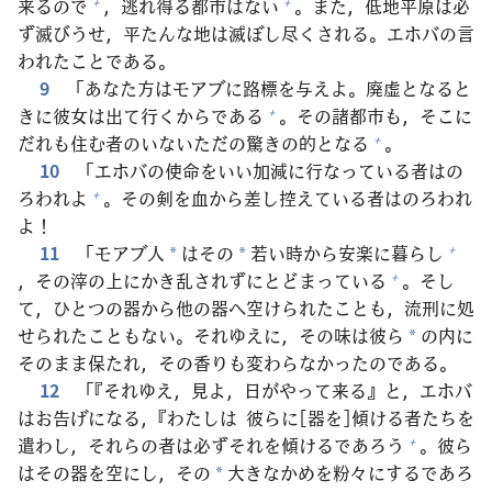
来
るので
，
逃
れ
得
る
都
市
はない
。また，
低
地
平
原
は
必
+
+
ず
滅
びうせ，
平
たんな
地
は
滅
ぼし
尽
くされる。エホバの
言
われたことである。
9
「あなた
方
はモアブに
路
標
を
与
えよ。
廃
虚
となると
きに
彼
女
は
出
て
行
くからである
。その
諸
都
市
も，そこに
+
だれも
住
む
者
のいないただの
驚
きの
的
となる
。
+
10
「エホバの
使
命
をいい
加
減
に
行
なっている
者
はの
ろわれよ
。その
剣
を
血
から
差
し
控
えている
者
はのろわれ
+
よ！
11
「モアブ
人
はその
若
い
時
から
安
楽
に
暮
らし
+
*
*
，その
滓
の
上
にかき
乱
されずにとどまっている
。そし
+
て，ひとつの
器
から
他
の
器
へ
空
けられたことも，
流
刑
に
処
せられたこともない。それゆえに，その
味
は
彼
ら
の
内
に
*
そのまま
保
たれ，その
香
りも
変
わらなかったのである。
12
「『それゆえ，
見
よ，
日
がやって
来
る』と，エホバ
はお
告
げになる，『わたしは
彼
らに[
器
を]
傾
ける
者
たちを
遣
わし，それらの
者
は
必
ずそれを
傾
けるであろう
。
彼
ら
+
はその
器
を
空
にし，その
大
きなかめを
粉
々
にするであろ
*