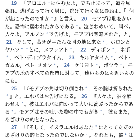
19
「アロエル
に
住
む
女
よ，
立
ち
止
まって，
道
を
見
+
張
れ。
逃
げ
去
って
行
く
男
に，
逃
げて
行
く
女
に
尋
ねよ。『
何
が
起
こったのですか
』と
言
え。
20
モアブは
恥
をかい
+
た。
恐
怖
に
襲
われたからである
。
泣
きわめいて，
叫
べ。
+
人
々
よ，アルノン
で
告
げよ，モアブは
奪
略
された，と。
+
21
そして，
裁
きが
平
たんな
国
の
地
に
来
た
。ホロンと
+
ヤハツ
とに，メファアト
，
22
ディボン
，ネボ
+
+
+
*
，ベト･ディブラタイム，
23
キルヤタイム
，ベト･
+
+
ガムル，ベト･メオン
，
24
ケリヨト
，ボツラ
，モ
+
+
+
アブの
地
のすべての
都
市
に
対
して。
遠
いものにも
近
いもの
にも。
25
「『モアブの
角
は
切
り
倒
され
，その
腕
は
折
られた
+
』と，エホバはお
告
げになる。
26
『
人
々
よ，
彼
を
酔
+
わせよ
。
彼
はエホバに
向
かって
大
いに
高
ぶったからであ
+
る
。モアブはその
吐
いた
物
の
中
でもがき
，
彼
もまた，
+
+
あざけりの
的
となった。
27
「『そして，イスラエルはあなた
にとってただの
*
あざけりの
的
となったのではないか
。それとも，
彼
は
+
*