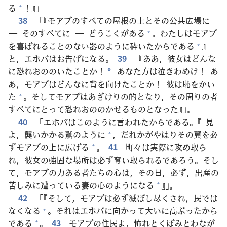
る
！』」
+
38
「『モアブのすべての
屋
根
の
上
とその
公
共
広
場
に
― そのすべてに ― どうこくがある
。わたしはモアブ
+
を
喜
ばれることのない
器
のように
砕
いたからである
』
+
と，エホバはお
告
げになる。
39
『ああ，
彼
女
はどんな
に
恐
れおののいたことか！
あなた
方
は
泣
きわめけ！ あ
*
あ，モアブはどんなに
背
を
向
けたことか！
彼
は
恥
をかい
た
。そしてモアブはあざけりの
的
となり，その
周
りの
者
+
すべてにとって
恐
れおののかせるものとなった』」。
40
「エホバはこのように
言
われたからである。『
見
よ，
襲
いかかる
鷲
のように
，だれかがやはりその
翼
を
必
+
ずモアブの
上
に
広
げる
。
41
町
々
は
実
際
に
攻
め
取
ら
+
れ，
彼
女
の
強
固
な
場
所
は
必
ず
奪
い
取
られるであろう。そし
て，モアブの
力
ある
者
たちの
心
は，その
日
，
必
ず，
出
産
の
苦
しみに
遭
っている
妻
の
心
のようになる
』」。
+
42
「『そして，モアブは
必
ず
滅
ぼし
尽
くされ，
民
では
なくなる
。それはエホバに
向
かって
大
いに
高
ぶったから
+
である
。
43
モアブの
住
民
よ，
怖
れとくぼみとわなが
+