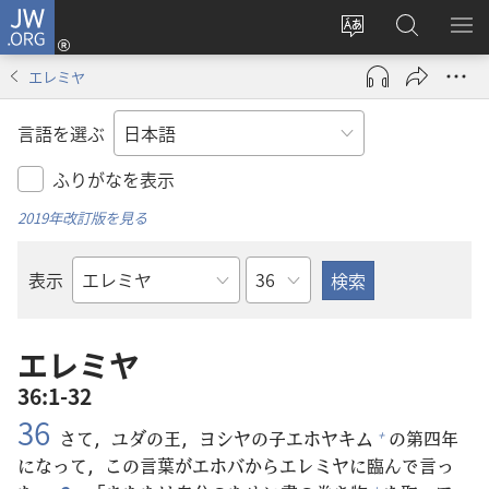
JW.ORG
ロ
サ
JW.ORG
メ
グ
イ
の
ニ
イ
エレミヤ
ト
検
を
ン
の
索
表
（新
言語を選ぶ
言
示
し
語
い
ふりがなを表示
を
タ
2019年改訂版を見る
変
ブ
え
で
章
表示
る
開
聖
く）
書
の
エレミヤ
書
36:1-32
名
36
さて，ユダの
王
，ヨシヤの
子
エホヤキム
の
第
四
年
+
になって，この
言
葉
がエホバからエレミヤに
臨
んで
言
っ
+