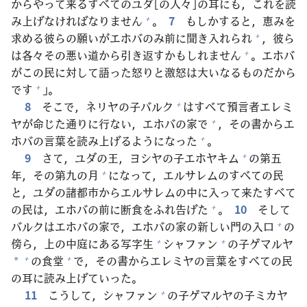
からやって
来
るすべてのユダ[の
人
々
]の
耳
にも，これを
読
み
上
げなければなりません
。
7
もしかすると，
恵
みを
+
求
める
彼
らの
願
いがエホバのみ
前
に
聞
き
入
れられ
，
彼
ら
+
は
各
々
その
悪
い
道
から
引
き
返
すかもしれません
。エホバ
+
がこの
民
に
対
して
語
った
怒
りと
激
怒
は
大
いなるものだから
です
」。
+
8
そこで，ネリヤの
子
バルク
はすべて
預
言
者
エレミ
+
ヤが
命
じた
通
りに
行
ない，エホバの
家
で
，その
書
からエ
+
ホバの
言
葉
を
読
み
上
げるようになった
。
+
9
さて，ユダの
王
，ヨシヤの
子
エホヤキム
の
第
五
+
年
，その
第
九
の
月
になって，エルサレムのすべての
民
+
と，ユダの
諸
都
市
からエルサレムの
中
に
入
って
来
たすべて
の
民
は，エホバの
前
に
断
食
をふれ
告
げた
。
10
そして
+
バルクはエホバの
家
で，エホバの
家
の
新
しい
門
の
入
口
の
+
傍
ら，
上
の
中
庭
にある
写
字
生
シャファン
の
子
ゲマルヤ
+
+
の
食
堂
で，その
書
からエレミヤの
言
葉
をすべての
民
+
+
*
の
耳
に
読
み
上
げていった。
11
こうして，シャファン
の
子
ゲマルヤの
子
ミカヤ
+