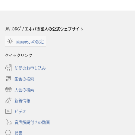
版）
版）
®
JW.ORG
/ エホバの証人の公式ウェブサイト
画面表示の設定
クイックリンク
訪問のお申し込み
集会の検索
（新
し
大会の検索
（新
い
し
新着情報
タ
い
ブ
ビデオ
タ
で
ブ
開
音声解説付きの動画
で
く）
開
検索