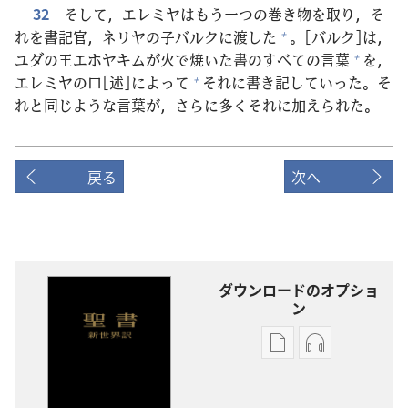
32
そして，エレミヤはもう
一
つの
巻
き
物
を
取
り，そ
れを
書
記
官
，ネリヤの
子
バルクに
渡
した
。[バルク]は，
+
ユダの
王
エホヤキムが
火
で
焼
いた
書
のすべての
言
葉
を，
+
エレミヤの
口
[
述
]によって
それに
書
き
記
していった。そ
+
れと
同
じような
言
葉
が，さらに
多
くそれに
加
えられた。
戻る
次へ
ダウンロードのオプショ
ン
出
オー
版
ディ
物
オ