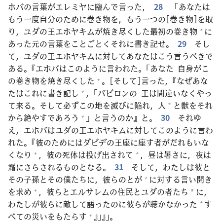
ホバの
言
葉
がエレミヤに
臨
んで
言
った，
28
「あなたは
もう
一
度
自
分
のために
巻
き
物
を，もう
一
つの[
巻
き
物
]を
取
り，ユダの
王
エホヤキムが
焼
き
尽
くした
最
初
の
巻
き
物
に
+
あった
元
の
言
葉
をことごとくそれに
書
き
記
せ。
29
そし
て，ユダの
王
エホヤキムに
対
してあなたはこう
言
うべきで
ある。『エホバはこのように
言
われた。「あなた
自
身
がこ
の
巻
き
物
を
焼
き
尽
くした
。[そして]
言
った，『なぜあな
+
たはこれに
書
き
記
し
，「バビロンの
王
は
間
違
いなくやっ
+
て
来
る。そして
必
ずこの
地
を
滅
びに
陥
れ，
人
と
獣
をそれ
*
から
絶
やすであろう
」と
言
うのか』と。
30
それゆ
+
え，エホバはユダの
王
エホヤキムに
対
してこのように
言
わ
れた。『
彼
のためにはダビデの
王
座
に
座
す
者
がだれもいな
くなり
，
彼
の
死
体
は
投
げ
出
されて
，
昼
は
暑
さに，
夜
は
+
+
霜
にさらされるものとなる。
31
そして，わたしは
彼
と
その
子
孫
とその
僕
たちに，
彼
らのとが
に
対
する
言
い
開
き
+
を
求
め
，
彼
らとエルサレムの
住
民
とユダの
者
たち
に，
+
*
わたしが
彼
らに
敵
して
語
ったのに
彼
らが
聴
かなかった
す
+
べての
災
いをもたらす
』」』」。
+