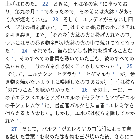
上
げはじめた。
22
ときに，
王
は
冬
の
家
に
座
ってお
+
り，
第
九
の
月
であったので，その
前
には
火
鉢
があっ
+
+
*
て
火
が
燃
えていた。
23
そして，エフディが
三
ないし
四
ページ
分
の
欄
を
読
むと，[
王
]はすぐに
書
記
官
の
小
刀
でそれ
を
引
き
裂
き，また，[それを]
火
鉢
の
火
に
投
げ
入
れたので，
ついにはその
巻
き
物
全
部
が
火
鉢
の
火
の
中
で
焼
けてなくなっ
た
。
24
それでも，
彼
らは
少
しも
怖
れを
感
ずることな
+
く
，そのすべての
言
葉
を
聴
いていた
王
も，
彼
のすべての
+
僕
たちも，
自
分
の
衣
を
引
き
裂
くこともしなかった
。
25
+
そして，エルナタン
とデラヤ
とゲマルヤ
が，
巻
+
+
+
*
*
き
物
を
焼
かないよう
王
に
嘆
願
したのであるが，[
王
]は
彼
ら
[の
言
うこと]を
聴
かなかった
。
26
その
上
，
王
は，
王
+
の
子
エラフメエルとアズリエルの
子
セラヤ
とアブデエル
*
の
子
シェレムヤ
に，
書
記
官
バルクと
預
言
者
エレミヤを
+
*
捕
らえるよう
命
じた。しかし，エホバは
彼
らを
隠
しておか
れた
。
+
27
そして，バルク
がエレミヤの
口
[
述
]によって
書
+
き
記
した
言
葉
を
収
めた
巻
き
物
を
王
が
焼
いた
後
，さらにエ
+