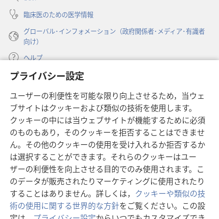
く）
臨床医のための医学情報
グローバル･インフォメーション（政府関係者･メディア･有識者
向け）
ヘルプ
プライバシー設定
寄付
（新
ユーザーの利便性を可能な限り向上させるため，当ウェ
し
ブサイトはクッキーおよび類似の技術を使用します。
い
ものみの塔 オンライン・ライブラリー
（新
タ
クッキーの中には当ウェブサイトが機能するために必須
し
ブ
®
のものもあり，そのクッキーを拒否することはできませ
JW Hub
い
（新
で
ん。その他のクッキーの使用を受け入れるか拒否するか
タ
し
開
®
JW Library
ブ
は選択することができます。それらのクッキーはユー
い
く）
で
タ
ザーの利便性を向上させる目的でのみ使用されます。こ
®
Watchtower Library
開
ブ
のデータが販売されたりマーケティングに使用されたり
く）
で
することはありません。詳しくは，
クッキーや類似の技
開
術の使用に関する世界的な方針
をご覧ください。この設
く）
定は，
プライバシー設定
からいつでもカスタマイズでき