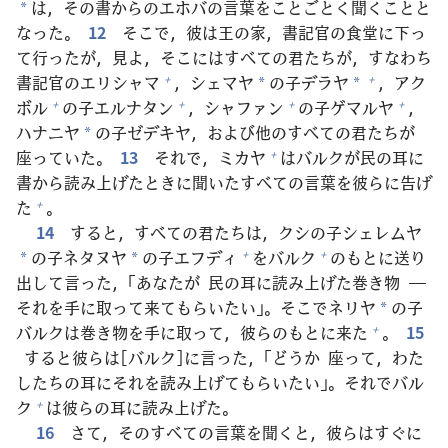
は，その
書
からのエホバの
言
葉
をことごとく
聞
くことと
*
なった。
12
そこで，
彼
は
王
の
家
，
書
記
官
の
食
堂
に
下
っ
て
行
ったが，
見
よ，そこにはすべての
君
たちが，すなわち
書
記
官
のエリシャマ
，シェマヤ
の
子
デラヤ
，アク
+
+
*
*
ボル
の
子
エルナタン
，シャファン
の
子
ゲマルヤ
，
+
+
+
+
ハナニヤ
の
子
ゼデキヤ，および
他
のすべての
君
たちが
*
座
っていた。
13
それで，ミカヤ
はバルクが
民
の
耳
に
+
書
から
読
み
上
げたときに
聞
いたすべての
言
葉
を
彼
らに
告
げ
た
。
+
14
すると，すべての
君
たちは，クシの
子
シェレムヤ
の
子
ネタヌヤ
の
子
エフディ
をバルク
のもとに
送
り
+
+
*
*
出
して
言
った，「あなたが
民
の
耳
に
読
み
上
げた
巻
き
物
―
それを
手
に
取
って
来
てもらいたい」。そこでネリヤ
の
子
*
バルクは
巻
き
物
を
手
に
取
って，
彼
らのもとに
来
た
。
15
+
すると
彼
らは[バルク]に
言
った，「どうか
座
って，わた
したちの
耳
にそれを
読
み
上
げてもらいたい」。それでバル
ク
は
彼
らの
耳
に
読
み
上
げた。
+
16
さて，そのすべての
言
葉
を
聞
くと，
彼
らはすぐに