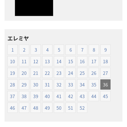
の
の
ダ
ダ
ウ
ウ
ン
ン
ロー
ロー
エレミヤ
ド
ド
オ
オ
1
2
3
4
5
6
7
8
9
プ
プ
ショ
ショ
10
11
12
13
14
15
16
17
18
ン
ン
19
20
21
22
23
24
25
26
27
新
新
世
世
28
29
30
31
32
33
34
35
36
界
界
37
38
39
40
41
42
43
44
45
訳
訳
聖
聖
46
47
48
49
50
51
52
書
書
（1985
（1985
年
年