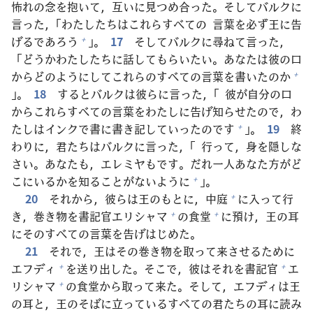
怖
れの
念
を
抱
いて，
互
いに
見
つめ
合
った。そしてバルクに
言
った，「わたしたちはこれらすべての
言
葉
を
必
ず
王
に
告
げるであろう
」。
17
そしてバルクに
尋
ねて
言
った，
+
「どうかわたしたちに
話
してもらいたい。あなたは
彼
の
口
からどのようにしてこれらのすべての
言
葉
を
書
いたのか
+
」。
18
するとバルクは
彼
らに
言
った，「
彼
が
自
分
の
口
からこれらすべての
言
葉
をわたしに
告
げ
知
らせたので，わ
たしはインクで
書
に
書
き
記
していったのです
」。
19
終
+
わりに，
君
たちはバルクに
言
った，「
行
って，
身
を
隠
しな
さい。あなたも，エレミヤもです。だれ
一人
あなた
方
がど
こにいるかを
知
ることがないように
」。
+
20
それから，
彼
らは
王
のもとに，
中
庭
に
入
って
行
+
き，
巻
き
物
を
書
記
官
エリシャマ
の
食
堂
に
預
け，
王
の
耳
+
+
にそのすべての
言
葉
を
告
げはじめた。
21
それで，
王
はその
巻
き
物
を
取
って
来
させるために
エフディ
を
送
り
出
した。そこで，
彼
はそれを
書
記
官
エ
+
+
リシャマ
の
食
堂
から
取
って
来
た。そして，エフディは
王
+
の
耳
と，
王
のそばに
立
っているすべての
君
たちの
耳
に
読
み