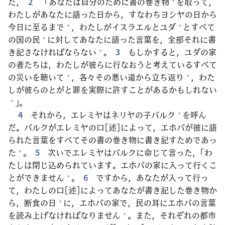
た，
2
「あなたは
自
分
のために
書
の
巻
き
物
を
取
って，
わたしがあなたに
語
った
日
から，すなわちヨシヤの
日
から
今
日
に
至
るまで
，わたしがイスラエルとユダ
とすべて
+
+
の
国
の
民
に
対
してあなたに
語
った
言
葉
を，
全
部
それに
書
+
き
記
さなければならない
。
3
もしかすると，ユダの
家
+
の
者
たちは，わたしが
彼
らに
行
なおうと
考
えているすべて
の
災
いを
聴
いて
，
各
々
その
悪
い
道
から
立
ち
返
り
，わた
+
+
しが
彼
らのとがと
罪
を
実
際
に
許
すことがあるかもしれない
」。
+
4
それから，エレミヤはネリヤの
子
バルク
を
呼
ん
+
だ。バルクがエレミヤの
口
[
述
]によって，エホバが
彼
に
語
られた
言
葉
をすべてその
書
の
巻
き
物
に
書
き
記
すためであっ
た
。
5
次
いでエレミヤはバルクに
命
じて
言
った，「わ
+
たしは
閉
じ
込
められています。エホバの
家
に
入
って
行
くこ
とができません
。
6
ですから，あなたが
入
って
行
っ
+
て，わたしの
口
[
述
]によってあなたが
書
き
記
した
巻
き
物
か
ら，
断
食
の
日
に，エホバの
家
で，
民
の
耳
にエホバの
言
葉
+
を
読
み
上
げなければなりません
。また，それぞれの
都
市
+