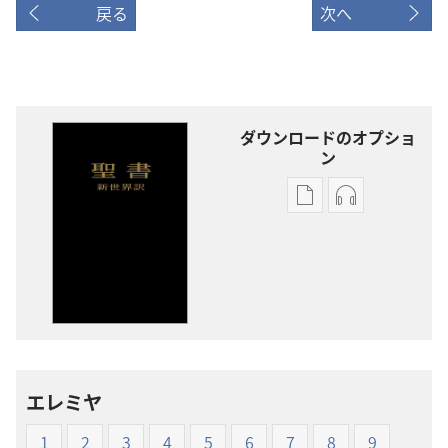
戻る
次へ
ダウンロードのオプショ
ン
出
オー
版
ディ
物
オ
の
の
ダ
ダ
ウ
ウ
ン
ン
ロー
ロー
エレミヤ
ド
ド
オ
オ
1
2
3
4
5
6
7
8
9