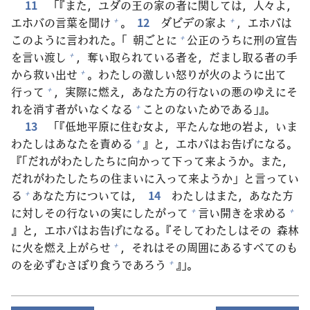
11
「『また，ユダの
王
の
家
の
者
に
関
しては，
人
々
よ，
エホバの
言
葉
を
聞
け
。
12
ダビデの
家
よ
，エホバは
+
+
このように
言
われた。「
朝
ごとに
公
正
のうちに
刑
の
宣
告
+
を
言
い
渡
し
，
奪
い
取
られている
者
を，だまし
取
る
者
の
手
+
から
救
い
出
せ
。わたしの
激
しい
怒
りが
火
のように
出
て
+
行
って
，
実
際
に
燃
え，あなた
方
の
行
ないの
悪
のゆえにそ
+
れを
消
す
者
がいなくなる
ことのないためである」』。
+
13
「『
低
地
平
原
に
住
む
女
よ，
平
たんな
地
の
岩
よ，いま
わたしはあなたを
責
める
』と，エホバはお
告
げになる。
+
『「だれがわたしたちに
向
かって
下
って
来
ようか。また，
だれがわたしたちの
住
まいに
入
って
来
ようか」と
言
ってい
る
あなた
方
については，
14
わたしはまた，あなた
方
+
に
対
しその
行
ないの
実
にしたがって
言
い
開
きを
求
める
+
+
』と，エホバはお
告
げになる。『そしてわたしはその
森
林
に
火
を
燃
え
上
がらせ
，それはその
周
囲
にあるすべてのも
+
のを
必
ずむさぼり
食
うであろう
』」。
+