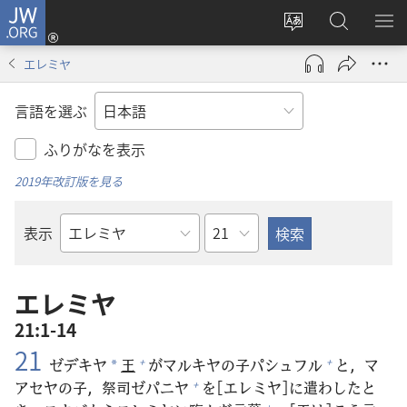
JW.ORG
ロ
サ
JW.ORG
メ
グ
イ
の
ニ
イ
エレミヤ
ト
検
を
ン
の
索
表
（新
言語を選ぶ
言
示
し
語
い
ふりがなを表示
を
タ
2019年改訂版を見る
変
ブ
え
で
章
表示
る
開
聖
く）
書
の
エレミヤ
書
21:1-14
名
21
ゼデキヤ
王
がマルキヤの
子
パシュフル
と，マ
+
+
*
アセヤの
子
，
祭
司
ゼパニヤ
を[エレミヤ]に
遣
わしたと
+
+