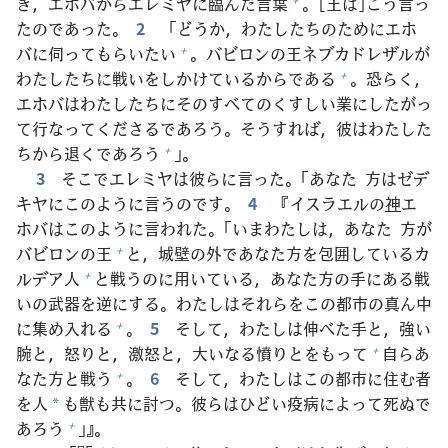
き，エホバからエレミヤに
臨
んだ
言
葉
。[
王
は]こう
言
っ
たのであった。
2
「どうか，わたしたちのためにエホ
バに
伺
ってもらいたい
。バビロンの
王
ネブカドレザルが
+
わたしたちに
戦
いをしかけているからである
。
恐
らく，
+
エホバはわたしたちにそのすべてのくすしい
業
にしたがっ
て
行
なってくださるであろう。そうすれば，
彼
はわたした
ちから
退
くであろう
」。
+
3
そこでエレミヤは
彼
らに
言
った。「あなた
方
はゼデ
キヤにこのように
言
うのです。
4
『イスラエルの
神
エ
ホバはこのように
言
われた。「いまわたしは，あなた
方
が
バビロンの
王
と，
城
壁
の
外
であなた
方
を
包
囲
しているカ
+
ルデア
人
と
戦
うのに
用
いている，あなた
方
の
手
にある
戦
+
いの
武
器
を
逆
にする。わたしはそれらをこの
都
市
の
真
ん
中
に
集
め
入
れる
。
5
そして，わたしは
伸
べた
手
と，
強
い
+
腕
と，
怒
りと，
激
怒
と，
大
いなる
憤
りとをもって
自
らあ
+
なた
方
と
戦
う
。
6
そして，わたしはこの
都
市
に
住
む
者
+
を
人
も
獣
も
共
に
討
つ。
彼
らはひどい
疫
病
によって
死
ぬで
*
あろう
」』。
+