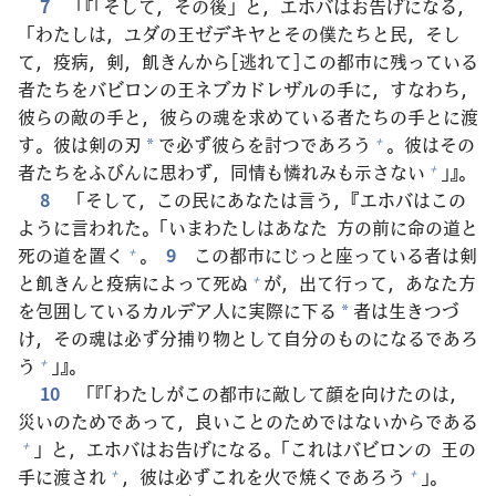
7
「『「そして，その
後
」と，エホバはお
告
げになる，
「わたしは，ユダの
王
ゼデキヤとその
僕
たちと
民
，そし
て，
疫
病
，
剣
，
飢
きんから[
逃
れて]この
都
市
に
残
っている
者
たちをバビロンの
王
ネブカドレザルの
手
に，すなわち，
彼
らの
敵
の
手
と，
彼
らの
魂
を
求
めている
者
たちの
手
とに
渡
す。
彼
は
剣
の
刃
で
必
ず
彼
らを
討
つであろう
。
彼
はその
+
*
者
たちをふびんに
思
わず，
同
情
も
憐
れみも
示
さない
」』。
+
8
「そして，この
民
にあなたは
言
う，『エホバはこの
ように
言
われた。「いまわたしはあなた
方
の
前
に
命
の
道
と
死
の
道
を
置
く
。
9
この
都
市
にじっと
座
っている
者
は
剣
+
と
飢
きんと
疫
病
によって
死
ぬ
が，
出
て
行
って，あなた
方
+
を
包
囲
しているカルデア
人
に
実
際
に
下
る
者
は
生
きつづ
*
け，その
魂
は
必
ず
分
捕
り
物
として
自
分
のものになるであろ
う
」』。
+
10
「『「わたしがこの
都
市
に
敵
して
顔
を
向
けたのは，
災
いのためであって，
良
いことのためではないからである
」と，エホバはお
告
げになる。「これはバビロンの
王
の
+
手
に
渡
され
，
彼
は
必
ずこれを
火
で
焼
くであろう
」。
+
+