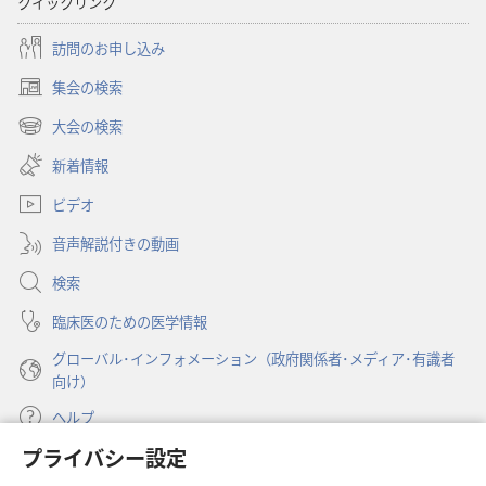
クイックリンク
訪問のお申し込み
集会の検索
（新
し
大会の検索
（新
い
し
新着情報
タ
い
ブ
ビデオ
タ
で
ブ
開
音声解説付きの動画
で
く）
開
検索
く）
臨床医のための医学情報
グローバル･インフォメーション（政府関係者･メディア･有識者
向け）
ヘルプ
プライバシー設定
寄付
（新